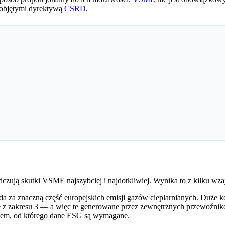
i objętymi dyrektywą
CSRD
.
e odczują skutki VSME najszybciej i najdotkliwiej. Wynika to z kilku 
a za znaczną część europejskich emisji gazów cieplarnianych. Duże korp
z zakresu 3 — a więc te generowane przez zewnętrznych przewoźników
iotem, od którego dane ESG są wymagane.