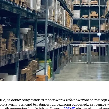
SMEs
, to dobrowolny standard raportowania zrównoważonego rozwoju
ębiorstwach. Standard ten stanowi uproszczoną odpowiedź na rosnące
posób proporcjonalny do ich możliwości.
VSME
nie jest obowiązkowy 