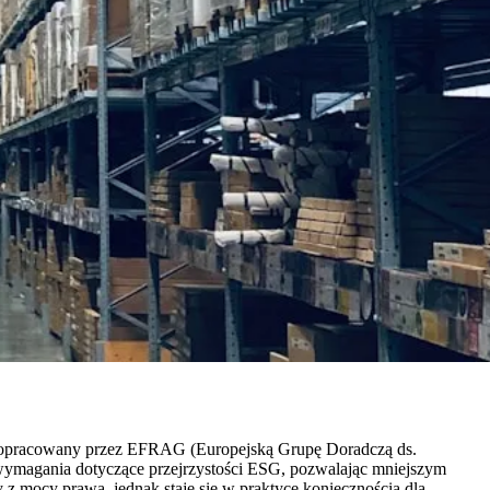
 opracowany przez EFRAG (Europejską Grupę Doradczą ds.
 wymagania dotyczące przejrzystości ESG, pozwalając mniejszym
z mocy prawa, jednak staje się w praktyce koniecznością dla