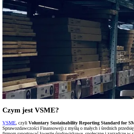
Czym jest VSME?
VSME
, czyli
Voluntary Sustainability Reporting Standard for 
Sprawozdawczości Finansowej) z myślą o małych i średnich przedsi
firmom raportować kwestie środowiskowe, społeczne i zarządcze w s