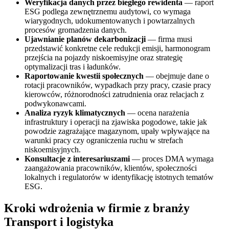
Weryfikacja danych przez biegłego rewidenta
— raport
ESG podlega zewnętrznemu audytowi, co wymaga
wiarygodnych, udokumentowanych i powtarzalnych
procesów gromadzenia danych.
Ujawnianie planów dekarbonizacji
— firma musi
przedstawić konkretne cele redukcji emisji, harmonogram
przejścia na pojazdy niskoemisyjne oraz strategię
optymalizacji tras i ładunków.
Raportowanie kwestii społecznych
— obejmuje dane o
rotacji pracowników, wypadkach przy pracy, czasie pracy
kierowców, różnorodności zatrudnienia oraz relacjach z
podwykonawcami.
Analiza ryzyk klimatycznych
— ocena narażenia
infrastruktury i operacji na zjawiska pogodowe, takie jak
powodzie zagrażające magazynom, upały wpływające na
warunki pracy czy ograniczenia ruchu w strefach
niskoemisyjnych.
Konsultacje z interesariuszami
— proces DMA wymaga
zaangażowania pracowników, klientów, społeczności
lokalnych i regulatorów w identyfikację istotnych tematów
ESG.
Kroki wdrożenia w firmie z branży
Transport i logistyka