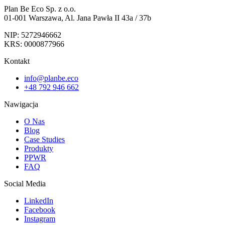
Plan Be Eco Sp. z o.o.
01-001 Warszawa, Al. Jana Pawła II 43a / 37b
NIP: 5272946662
KRS: 0000877966
Kontakt
info@planbe.eco
+48 792 946 662
Nawigacja
O Nas
Blog
Case Studies
Produkty
PPWR
FAQ
Social Media
LinkedIn
Facebook
Instagram