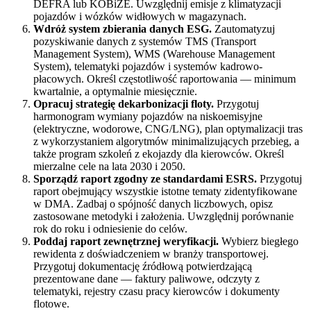
DEFRA lub KOBiZE. Uwzględnij emisje z klimatyzacji
pojazdów i wózków widłowych w magazynach.
Wdróż system zbierania danych ESG.
Zautomatyzuj
pozyskiwanie danych z systemów TMS (Transport
Management System), WMS (Warehouse Management
System), telematyki pojazdów i systemów kadrowo-
płacowych. Określ częstotliwość raportowania — minimum
kwartalnie, a optymalnie miesięcznie.
Opracuj strategię dekarbonizacji floty.
Przygotuj
harmonogram wymiany pojazdów na niskoemisyjne
(elektryczne, wodorowe, CNG/LNG), plan optymalizacji tras
z wykorzystaniem algorytmów minimalizujących przebieg, a
także program szkoleń z ekojazdy dla kierowców. Określ
mierzalne cele na lata 2030 i 2050.
Sporządź raport zgodny ze standardami ESRS.
Przygotuj
raport obejmujący wszystkie istotne tematy zidentyfikowane
w DMA. Zadbaj o spójność danych liczbowych, opisz
zastosowane metodyki i założenia. Uwzględnij porównanie
rok do roku i odniesienie do celów.
Poddaj raport zewnętrznej weryfikacji.
Wybierz biegłego
rewidenta z doświadczeniem w branży transportowej.
Przygotuj dokumentację źródłową potwierdzającą
prezentowane dane — faktury paliwowe, odczyty z
telematyki, rejestry czasu pracy kierowców i dokumenty
flotowe.