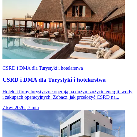
CSRD i DMA dla Turystyki i hotelarstwa
CSRD i DMA dla Turystyki i hotelarstwa
Hotele i firmy turystyczne operują na dużym zużyciu energii, wody
i zakupach operacyjnych. Zobacz, jak przełożyć CSRD na...
7 kwi 2026
|
7 min