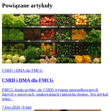
Powiązane artykuły
CSRD i DMA dla FMCG
CSRD i DMA dla FMCG
FMCG działa szybko, ale CSRD wymaga uporządkowanych
danych o surowcach, opakowaniach i łańcuchu dostaw. Ten artykuł
poka...
7 kwi 2026
|
8 min