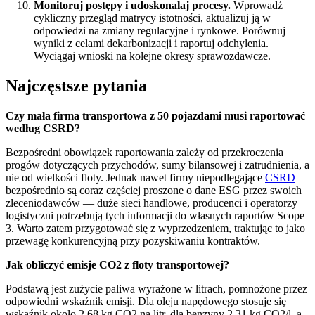
Monitoruj postępy i udoskonalaj procesy.
Wprowadź
cykliczny przegląd matrycy istotności, aktualizuj ją w
odpowiedzi na zmiany regulacyjne i rynkowe. Porównuj
wyniki z celami dekarbonizacji i raportuj odchylenia.
Wyciągaj wnioski na kolejne okresy sprawozdawcze.
Najczęstsze pytania
Czy mała firma transportowa z 50 pojazdami musi raportować
według CSRD?
Bezpośredni obowiązek raportowania zależy od przekroczenia
progów dotyczących przychodów, sumy bilansowej i zatrudnienia, a
nie od wielkości floty. Jednak nawet firmy niepodlegające
CSRD
bezpośrednio są coraz częściej proszone o dane ESG przez swoich
zleceniodawców — duże sieci handlowe, producenci i operatorzy
logistyczni potrzebują tych informacji do własnych raportów Scope
3. Warto zatem przygotować się z wyprzedzeniem, traktując to jako
przewagę konkurencyjną przy pozyskiwaniu kontraktów.
Jak obliczyć emisje CO2 z floty transportowej?
Podstawą jest zużycie paliwa wyrażone w litrach, pomnożone przez
odpowiedni wskaźnik emisji. Dla oleju napędowego stosuje się
wskaźnik około 2,68 kg CO2 na litr, dla benzyny 2,31 kg CO2/l, a