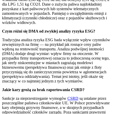
dla LPG 1,51 kg CO2/l. Dane o zużyciu paliwa najdokładniej
pozyskasz z kart paliwowych lub systemów telematycznych
zamontowanych w pojazdach. Pamiętaj o uwzględnieniu emisji z
klimatyzacji (czynniki chłodnicze) oraz z pojazdów służbowych i
wózków widłowych.
Czym różni się DMA od zwykłej analizy ryzyka ESG?
Tradycyjna analiza ryzyka ESG bada wyłącznie wpływ czynników
zewnętrznych na firmę — na przykład jak rosnące ceny paliw
wpłyną na rentowność transportu. Analiza podwójnej istotności
(DMA) dodaje drugi wymiar: wpływ firmy na otoczenie. W
przypadku firmy transportowej oznacza to jednoczesną ocenę tego,
jak strefy niskoemisyjne w miastach zagrażają modelowi
biznesowemu (perspektywa finansowa) oraz jak emisje z floty
przyczyniają się do zanieczyszczenia powietrza w aglomeracjach
(perspektywa oddziaływania). Temat jest istotny, jeśli okaże się
znaczący w co najmniej jednym z tych wymiarów.
Jakie kary grożą za brak raportowania CSRD?
Sankcje za nieprzestrzeganie wymogów
CSRD
są ustalane przez
poszczególne państwa członkowskie UE. W Polsce przewidywane
kary obejmują grzywny finansowe, a w skrajnych przypadkach
odpowiedzialność członków zarządu. Poza sankcjami prawnymi