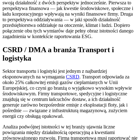
swoją działalność z dwóch perspektyw jednocześnie. Pierwsza to
perspektywa finansowa — jak kwestie środowiskowe, społeczne i
ładu korporacyjnego wpływają na wyniki finansowe firmy. Druga
to perspektywa oddziaływania — w jaki sposób działalność
przedsiębiorstwa oddziałuje na otoczenie, klimat i ludzi. Dopiero
połączenie obu tych wymiarów daje pełny obraz istotności danego
zagadnienia w kontekście raportowania ESG.
CSRD / DMA a branża Transport i
logistyka
Sektor transportu i logistyki jest jednym z najbardziej
eksponowanych na wymagania
CSRD
. Transport odpowiada za
około 25% całkowitej emisji gazów cieplarnianych w Unii
Europejskiej, co czyni go branżą o wyjątkowo wysokim wpływie
środowiskowym. Firmy transportowe, spedycyjne i logistyczne
znajdują się w centrum łańcuchów dostaw, a ich działalność
generuje zarówno bezpośrednie emisje z eksploatacji floty, jak i
pośrednie — związane z infrastrukturą magazynową, zużyciem
energii czy obsługą opakowań.
Analiza podwójnej istotności w tej branży ujawnia liczne
powiązania między działalnością operacyjną a kwestiami
zrównoważonego rozwoju. Firma transportowa musi raportować nie