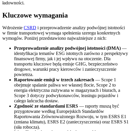
ładowności.
Kluczowe wymagania
Wdrożenie
CSRD
i przeprowadzenie analizy podwójnej istotności
w firmie transportowej wymaga spełnienia szeregu konkretnych
wymogów. Poniżej przedstawiono najważniejsze z nich:
Przeprowadzenie analizy podwójnej istotności (DMA)
—
identyfikacja tematów ESG istotnych zarówno z perspektywy
finansowej firmy, jak i jej wpływu na otoczenie. Dla
transportu kluczowe będą emisje GHG, bezpieczeństwo
drogowe, warunki pracy kierowców i zanieczyszczenie
powietrza.
Raportowanie emisji w trzech zakresach
— Scope 1
obejmuje spalanie paliwa we własnej flocie, Scope 2 to
energia elektryczna zużywana w magazynach i biurach, a
Scope 3 dotyczy podwykonawców, leasingu pojazdów i
całego łańcucha dostaw.
Zgodność ze standardami ESRS
— raporty muszą być
przygotowane według Europejskich Standardów
Raportowania Zrównoważonego Rozwoju, w tym ESRS E1
(zmiana klimatu), ESRS E2 (zanieczyszczenia) oraz ESRS S1
(siła robocza).