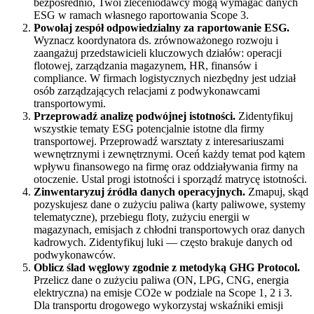
bezpośrednio, Twoi zleceniodawcy mogą wymagać danych
ESG w ramach własnego raportowania Scope 3.
Powołaj zespół odpowiedzialny za raportowanie ESG.
Wyznacz koordynatora ds. zrównoważonego rozwoju i
zaangażuj przedstawicieli kluczowych działów: operacji
flotowej, zarządzania magazynem, HR, finansów i
compliance. W firmach logistycznych niezbędny jest udział
osób zarządzających relacjami z podwykonawcami
transportowymi.
Przeprowadź analizę podwójnej istotności.
Zidentyfikuj
wszystkie tematy ESG potencjalnie istotne dla firmy
transportowej. Przeprowadź warsztaty z interesariuszami
wewnętrznymi i zewnętrznymi. Oceń każdy temat pod kątem
wpływu finansowego na firmę oraz oddziaływania firmy na
otoczenie. Ustal progi istotności i sporządź matrycę istotności.
Zinwentaryzuj źródła danych operacyjnych.
Zmapuj, skąd
pozyskujesz dane o zużyciu paliwa (karty paliwowe, systemy
telematyczne), przebiegu floty, zużyciu energii w
magazynach, emisjach z chłodni transportowych oraz danych
kadrowych. Zidentyfikuj luki — często brakuje danych od
podwykonawców.
Oblicz ślad węglowy zgodnie z metodyką GHG Protocol.
Przelicz dane o zużyciu paliwa (ON, LPG, CNG, energia
elektryczna) na emisje CO2e w podziale na Scope 1, 2 i 3.
Dla transportu drogowego wykorzystaj wskaźniki emisji