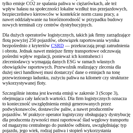
tylko emisje CO2 ze spalania paliwa w ciężarówkach, ale też
wpływ hałasu na społeczności lokalne wzdłuż tras przejazdowych,
bezpieczeństwo kierowców w kontekście norm czasu pracy, a
nawet oddziaływanie na bioróżnorodność w przypadku budowy
nowych terminali czy centrów dystrybucyjnych.
Dla dużych operatorów logistycznych, takich jak firmy zarządzające
flotą powyżej 250 pojazdów, obowiązek raportowania wynika
bezpośrednio z kryteriów
CSRD
— przekraczają progi zatrudnienia
i obrotu. Jednak nawet mniejsze firmy transportowe odczuwają
pośredni wpływ regulacji, ponieważ ich kontrahenci i
zleceniodawcy wymagają danych ESG w ramach własnych
obowiązków raportowych. Przewoźnik realizujący zlecenia dla
dużej sieci handlowej musi dostarczyć dane o emisjach na tonę
przewiezionego ładunku, zużyciu paliwa na kilometr czy strukturze
wykorzystywanej floty.
Szczególnie istotna jest kwestia emisji w zakresie 3 (Scope 3),
obejmująca cały łańcuch wartości. Dla firm logistycznych oznacza
to konieczność uwzględnienia emisji generowanych przez
podwykonawców, dostawców paliw, a nawet producentów
pojazdów. W praktyce operator logistyczny obsługujący dystrybucję
dla producenta żywności musi raportować ślad węglowy transportu
od magazynu centralnego do punktów odbioru, uwzględniając typ
pojazdu, jego wiek, rodzaj paliwa i stopień wykorzystania