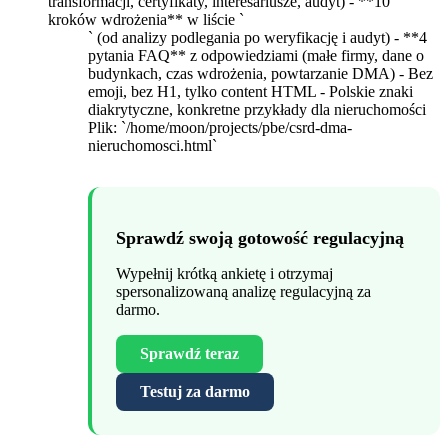
transformacji, certyfikaty, interesariusze, audyt) - **10
kroków wdrożenia** w liście `
` (od analizy podlegania po weryfikację i audyt) - **4
pytania FAQ** z odpowiedziami (małe firmy, dane o
budynkach, czas wdrożenia, powtarzanie DMA) - Bez
emoji, bez H1, tylko content HTML - Polskie znaki
diakrytyczne, konkretne przykłady dla nieruchomości
Plik: `/home/moon/projects/pbe/csrd-dma-
nieruchomosci.html`
Sprawdź swoją gotowość regulacyjną
Wypełnij krótką ankietę i otrzymaj
spersonalizowaną analizę regulacyjną za
darmo.
Sprawdź teraz
Testuj za darmo