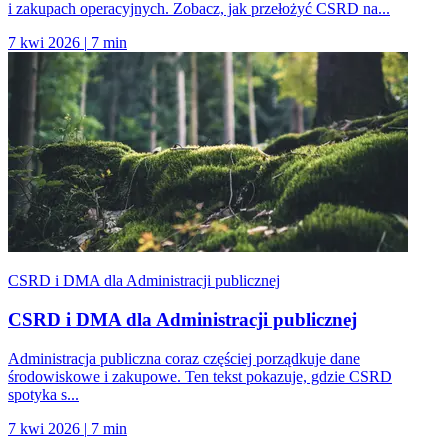
i zakupach operacyjnych. Zobacz, jak przełożyć CSRD na...
7 kwi 2026
|
7 min
CSRD i DMA dla Administracji publicznej
CSRD i DMA dla Administracji publicznej
Administracja publiczna coraz częściej porządkuje dane
środowiskowe i zakupowe. Ten tekst pokazuje, gdzie CSRD
spotyka s...
7 kwi 2026
|
7 min