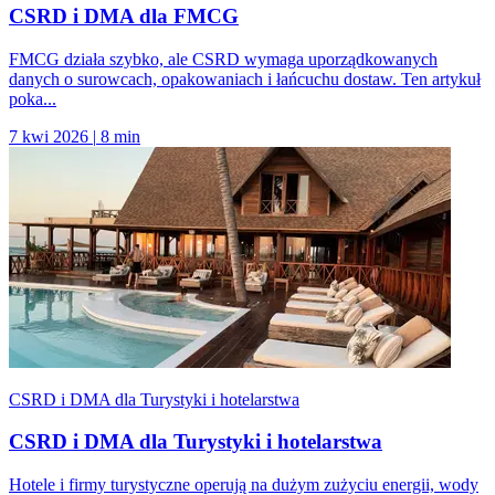
CSRD i DMA dla FMCG
FMCG działa szybko, ale CSRD wymaga uporządkowanych
danych o surowcach, opakowaniach i łańcuchu dostaw. Ten artykuł
poka...
7 kwi 2026
|
8 min
CSRD i DMA dla Turystyki i hotelarstwa
CSRD i DMA dla Turystyki i hotelarstwa
Hotele i firmy turystyczne operują na dużym zużyciu energii, wody