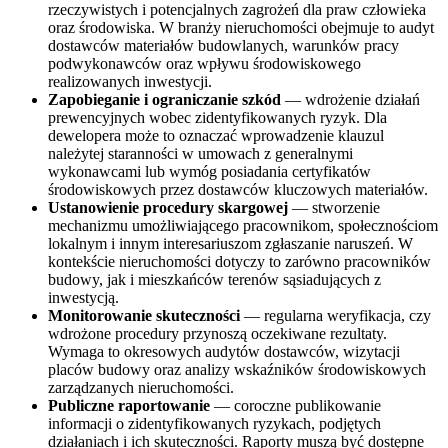
rzeczywistych i potencjalnych zagrożeń dla praw człowieka
oraz środowiska. W branży nieruchomości obejmuje to audyt
dostawców materiałów budowlanych, warunków pracy
podwykonawców oraz wpływu środowiskowego
realizowanych inwestycji.
Zapobieganie i ograniczanie szkód
— wdrożenie działań
prewencyjnych wobec zidentyfikowanych ryzyk. Dla
dewelopera może to oznaczać wprowadzenie klauzul
należytej staranności w umowach z generalnymi
wykonawcami lub wymóg posiadania certyfikatów
środowiskowych przez dostawców kluczowych materiałów.
Ustanowienie procedury skargowej
— stworzenie
mechanizmu umożliwiającego pracownikom, społecznościom
lokalnym i innym interesariuszom zgłaszanie naruszeń. W
kontekście nieruchomości dotyczy to zarówno pracowników
budowy, jak i mieszkańców terenów sąsiadujących z
inwestycją.
Monitorowanie skuteczności
— regularna weryfikacja, czy
wdrożone procedury przynoszą oczekiwane rezultaty.
Wymaga to okresowych audytów dostawców, wizytacji
placów budowy oraz analizy wskaźników środowiskowych
zarządzanych nieruchomości.
Publiczne raportowanie
— coroczne publikowanie
informacji o zidentyfikowanych ryzykach, podjętych
działaniach i ich skuteczności. Raporty muszą być dostępne