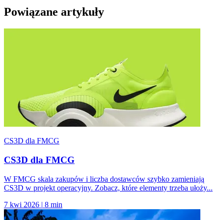
Powiązane artykuły
CS3D dla FMCG
CS3D dla FMCG
W FMCG skala zakupów i liczba dostawców szybko zamieniają
CS3D w projekt operacyjny. Zobacz, które elementy trzeba ułoży...
7 kwi 2026
|
8 min