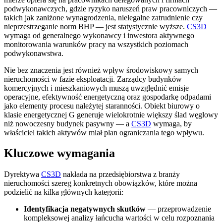
podwykonawczych, gdzie ryzyko naruszeń praw pracowniczych —
takich jak zaniżone wynagrodzenia, nielegalne zatrudnienie czy
nieprzestrzeganie norm BHP — jest statystycznie wyższe.
CS3D
wymaga od generalnego wykonawcy i inwestora aktywnego
monitorowania warunków pracy na wszystkich poziomach
podwykonawstwa.
Nie bez znaczenia jest również wpływ środowiskowy samych
nieruchomości w fazie eksploatacji. Zarządcy budynków
komercyjnych i mieszkaniowych muszą uwzględnić emisje
operacyjne, efektywność energetyczną oraz gospodarkę odpadami
jako elementy procesu należytej staranności. Obiekt biurowy o
klasie energetycznej G generuje wielokrotnie większy ślad węglowy
niż nowoczesny budynek pasywny — a
CS3D
wymaga, by
właściciel takich aktywów miał plan ograniczania tego wpływu.
Kluczowe wymagania
Dyrektywa
CS3D
nakłada na przedsiębiorstwa z branży
nieruchomości szereg konkretnych obowiązków, które można
podzielić na kilka głównych kategorii:
Identyfikacja negatywnych skutków
— przeprowadzenie
kompleksowej analizy łańcucha wartości w celu rozpoznania