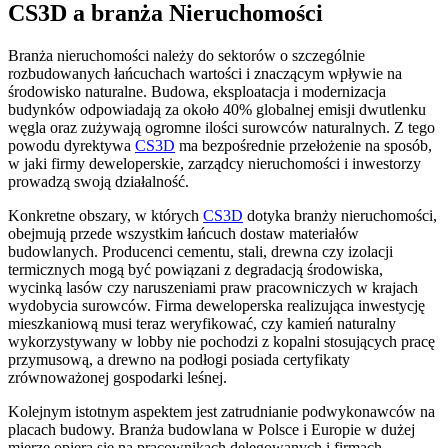
CS3D a branża Nieruchomości
Branża nieruchomości należy do sektorów o szczególnie
rozbudowanych łańcuchach wartości i znaczącym wpływie na
środowisko naturalne. Budowa, eksploatacja i modernizacja
budynków odpowiadają za około 40% globalnej emisji dwutlenku
węgla oraz zużywają ogromne ilości surowców naturalnych. Z tego
powodu dyrektywa
CS3D
ma bezpośrednie przełożenie na sposób,
w jaki firmy deweloperskie, zarządcy nieruchomości i inwestorzy
prowadzą swoją działalność.
Konkretne obszary, w których
CS3D
dotyka branży nieruchomości,
obejmują przede wszystkim łańcuch dostaw materiałów
budowlanych. Producenci cementu, stali, drewna czy izolacji
termicznych mogą być powiązani z degradacją środowiska,
wycinką lasów czy naruszeniami praw pracowniczych w krajach
wydobycia surowców. Firma deweloperska realizująca inwestycję
mieszkaniową musi teraz weryfikować, czy kamień naturalny
wykorzystywany w lobby nie pochodzi z kopalni stosujących pracę
przymusową, a drewno na podłogi posiada certyfikaty
zrównoważonej gospodarki leśnej.
Kolejnym istotnym aspektem jest zatrudnianie podwykonawców na
placach budowy. Branża budowlana w Polsce i Europie w dużej
mierze opiera się na pracownikach delegowanych i firmach