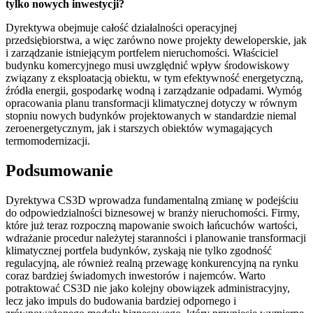
tylko nowych inwestycji?
Dyrektywa obejmuje całość działalności operacyjnej
przedsiębiorstwa, a więc zarówno nowe projekty deweloperskie, jak
i zarządzanie istniejącym portfelem nieruchomości. Właściciel
budynku komercyjnego musi uwzględnić wpływ środowiskowy
związany z eksploatacją obiektu, w tym efektywność energetyczną,
źródła energii, gospodarkę wodną i zarządzanie odpadami. Wymóg
opracowania planu transformacji klimatycznej dotyczy w równym
stopniu nowych budynków projektowanych w standardzie niemal
zeroenergetycznym, jak i starszych obiektów wymagających
termomodernizacji.
Podsumowanie
Dyrektywa CS3D wprowadza fundamentalną zmianę w podejściu
do odpowiedzialności biznesowej w branży nieruchomości. Firmy,
które już teraz rozpoczną mapowanie swoich łańcuchów wartości,
wdrażanie procedur należytej staranności i planowanie transformacji
klimatycznej portfela budynków, zyskają nie tylko zgodność
regulacyjną, ale również realną przewagę konkurencyjną na rynku
coraz bardziej świadomych inwestorów i najemców. Warto
potraktować CS3D nie jako kolejny obowiązek administracyjny,
lecz jako impuls do budowania bardziej odpornego i