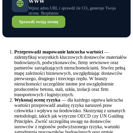
WWW
Wpisz adres URL i sprawdź ile CO₂ generuje Twoja
strona. Bezpłatnie.
Sprawdź swoją stronę
Przeprowadź mapowanie łańcucha wartości
—
zidentyfikuj wszystkich kluczowych dostawców materiałów
budowlanych, podwykonawców, firmy serwisowe oraz
partnerów zarządzających nieruchomościami. Stwórz pełną
mapę zależności biznesowych, uwzględniając dostawców
pierwszego, drugiego i trzeciego rzędu. W branży
nieruchomości szczególnie istotne jest uwzględnienie
producentów betonu, stali, szkła, izolacji oraz firm
transportowych i logistycznych.
Wykonaj ocenę ryzyka
— dla każdego ogniwa łańcucha
wartości przeprowadź analizę ryzyka naruszeń praw
człowieka i wpływu na środowisko. Skorzystaj z uznanych
metodologii, takich jak wytyczne OECD czy UN Guiding
Principles. Zwróć szczególną uwagę na dostawców
surowców z regionów podwyższonego ryzyka, warunki
zatrudnienia pracowników budowlanych oraz emisje