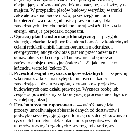
obejmujący zarówno audyty dokumentacyjne, jak i wizyty na
miejscu. W przypadku placów budowy weryfikuj warunki
zakwaterowania pracowników, przestrzeganie norm
bezpieczeństwa oraz zgodność z prawem pracy. Dla
zarządzanych nieruchomości monitoruj wskaźniki zużycia
energii, emisji i gospodarki odpadami.
Opracuj plan transformacji klimatycznej
— przygotuj
strategię dekarbonizacji portfela nieruchomości z konkretnymi
celami redukcji emisji, harmonogramem modernizacji
energetycznej budynków oraz planem przechodzenia na
odnawialne źródła energii. Plan powinien obejmować
zarówno emisje operacyjne (zakres 1 i 2), jak i emisje w
łańcuchu wartości (zakres 3).
Przeszkol zespół i wyznacz odpowiedzialnych
— zapewnij
szkolenia z zakresu należytej staranności dla kadry
zarządzającej, działu zakupów, kierowników projektów
budowlanych oraz działu prawnego. Wyznacz osobę lub
zespół odpowiedzialny za koordynację procesu due diligence
w całej organizacji.
Uruchom system raportowania
— wdróż narzędzia i
procesy umożliwiające zbieranie danych od dostawców i
podwykonawców, agregację informacji o zidentyfikowanych
ryzykach i podjętych działaniach oraz przygotowywanie
raportów rocznych zgodnych z wymogami dyrektywy.