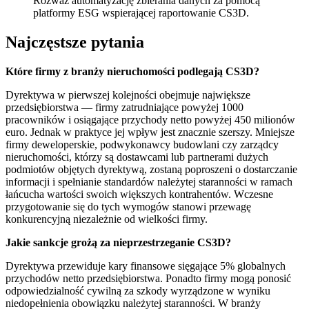
Rozważ automatyzację zbierania danych za pomocą
platformy ESG wspierającej raportowanie CS3D.
Najczęstsze pytania
Które firmy z branży nieruchomości podlegają CS3D?
Dyrektywa w pierwszej kolejności obejmuje największe
przedsiębiorstwa — firmy zatrudniające powyżej 1000
pracowników i osiągające przychody netto powyżej 450 milionów
euro. Jednak w praktyce jej wpływ jest znacznie szerszy. Mniejsze
firmy deweloperskie, podwykonawcy budowlani czy zarządcy
nieruchomości, którzy są dostawcami lub partnerami dużych
podmiotów objętych dyrektywą, zostaną poproszeni o dostarczanie
informacji i spełnianie standardów należytej staranności w ramach
łańcucha wartości swoich większych kontrahentów. Wczesne
przygotowanie się do tych wymogów stanowi przewagę
konkurencyjną niezależnie od wielkości firmy.
Jakie sankcje grożą za nieprzestrzeganie CS3D?
Dyrektywa przewiduje kary finansowe sięgające 5% globalnych
przychodów netto przedsiębiorstwa. Ponadto firmy mogą ponosić
odpowiedzialność cywilną za szkody wyrządzone w wyniku
niedopełnienia obowiązku należytej staranności. W branży