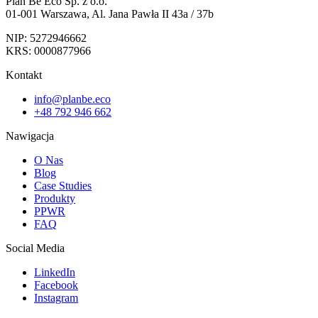
Plan Be Eco Sp. z o.o.
01-001 Warszawa, Al. Jana Pawła II 43a / 37b
NIP: 5272946662
KRS: 0000877966
Kontakt
info@planbe.eco
+48 792 946 662
Nawigacja
O Nas
Blog
Case Studies
Produkty
PPWR
FAQ
Social Media
LinkedIn
Facebook
Instagram