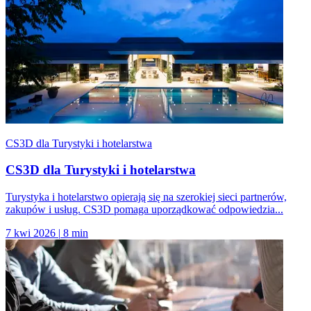
CS3D dla Turystyki i hotelarstwa
CS3D dla Turystyki i hotelarstwa
Turystyka i hotelarstwo opierają się na szerokiej sieci partnerów,
zakupów i usług. CS3D pomaga uporządkować odpowiedzia...
7 kwi 2026
|
8 min