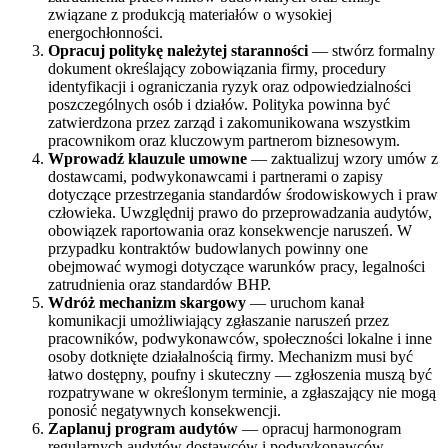
związane z produkcją materiałów o wysokiej
energochłonności.
Opracuj politykę należytej staranności
— stwórz formalny
dokument określający zobowiązania firmy, procedury
identyfikacji i ograniczania ryzyk oraz odpowiedzialności
poszczególnych osób i działów. Polityka powinna być
zatwierdzona przez zarząd i zakomunikowana wszystkim
pracownikom oraz kluczowym partnerom biznesowym.
Wprowadź klauzule umowne
— zaktualizuj wzory umów z
dostawcami, podwykonawcami i partnerami o zapisy
dotyczące przestrzegania standardów środowiskowych i praw
człowieka. Uwzględnij prawo do przeprowadzania audytów,
obowiązek raportowania oraz konsekwencje naruszeń. W
przypadku kontraktów budowlanych powinny one
obejmować wymogi dotyczące warunków pracy, legalności
zatrudnienia oraz standardów BHP.
Wdróż mechanizm skargowy
— uruchom kanał
komunikacji umożliwiający zgłaszanie naruszeń przez
pracowników, podwykonawców, społeczności lokalne i inne
osoby dotknięte działalnością firmy. Mechanizm musi być
łatwo dostępny, poufny i skuteczny — zgłoszenia muszą być
rozpatrywane w określonym terminie, a zgłaszający nie mogą
ponosić negatywnych konsekwencji.
Zaplanuj program audytów
— opracuj harmonogram
regularnych audytów dostawców i podwykonawców,