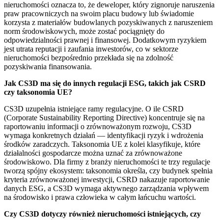
nieruchomości oznacza to, że deweloper, który zignoruje naruszenia
praw pracowniczych na swoim placu budowy lub świadomie
korzysta z materiałów budowlanych pozyskiwanych z naruszeniem
norm środowiskowych, może zostać pociągnięty do
odpowiedzialności prawnej i finansowej. Dodatkowym ryzykiem
jest utrata reputacji i zaufania inwestorów, co w sektorze
nieruchomości bezpośrednio przekłada się na zdolność
pozyskiwania finansowania.
Jak CS3D ma się do innych regulacji ESG, takich jak CSRD
czy taksonomia UE?
CS3D uzupełnia istniejące ramy regulacyjne. O ile CSRD
(Corporate Sustainability Reporting Directive) koncentruje się na
raportowaniu informacji o zrównoważonym rozwoju, CS3D
wymaga konkretnych działań — identyfikacji ryzyk i wdrożenia
środków zaradczych. Taksonomia UE z kolei klasyfikuje, które
działalności gospodarcze można uznać za zrównoważone
środowiskowo. Dla firmy z branży nieruchomości te trzy regulacje
tworzą spójny ekosystem: taksonomia określa, czy budynek spełnia
kryteria zrównoważonej inwestycji, CSRD nakazuje raportowanie
danych ESG, a CS3D wymaga aktywnego zarządzania wpływem
na środowisko i prawa człowieka w całym łańcuchu wartości.
Czy CS3D dotyczy również nieruchomości istniejących, czy