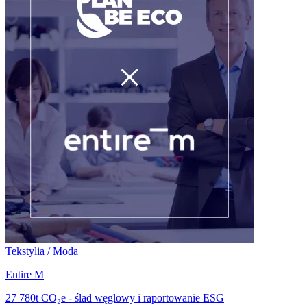
Tekstylia / Moda
Entire M
27 780t CO₂e - ślad węglowy i raportowanie ESG