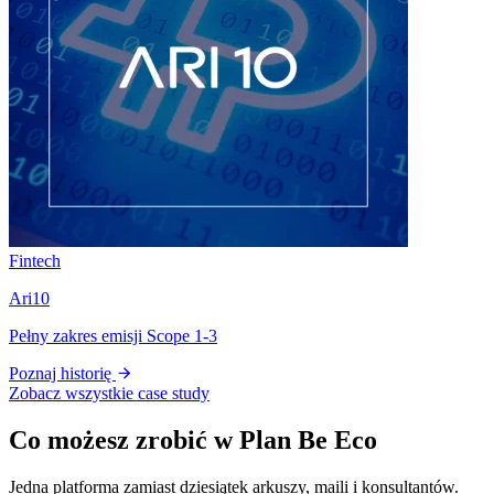
Fintech
Ari10
Pełny zakres emisji Scope 1-3
Poznaj historię
Zobacz wszystkie case study
Co możesz zrobić w
Plan Be Eco
Jedna platforma zamiast dziesiątek arkuszy, maili i konsultantów.