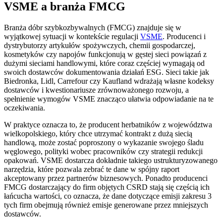
VSME a branża FMCG
Branża dóbr szybkozbywalnych (FMCG) znajduje się w
wyjątkowej sytuacji w kontekście regulacji
VSME
. Producenci i
dystrybutorzy artykułów spożywczych, chemii gospodarczej,
kosmetyków czy napojów funkcjonują w gęstej sieci powiązań z
dużymi sieciami handlowymi, które coraz częściej wymagają od
swoich dostawców dokumentowania działań ESG. Sieci takie jak
Biedronka, Lidl, Carrefour czy Kaufland wdrażają własne kodeksy
dostawców i kwestionariusze zrównoważonego rozwoju, a
spełnienie wymogów VSME znacząco ułatwia odpowiadanie na te
oczekiwania.
W praktyce oznacza to, że producent herbatników z województwa
wielkopolskiego, który chce utrzymać kontrakt z dużą siecią
handlową, może zostać poproszony o wykazanie swojego śladu
węglowego, polityki wobec pracowników czy strategii redukcji
opakowań. VSME dostarcza dokładnie takiego ustrukturyzowanego
narzędzia, które pozwala zebrać te dane w spójny raport
akceptowany przez partnerów biznesowych. Ponadto producenci
FMCG dostarczający do firm objętych CSRD stają się częścią ich
łańcucha wartości, co oznacza, że dane dotyczące emisji zakresu 3
tych firm obejmują również emisje generowane przez mniejszych
dostawców.