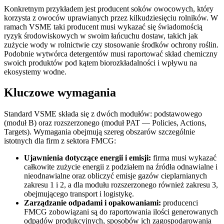
Konkretnym przykładem jest producent soków owocowych, który
korzysta z owoców uprawianych przez kilkudziesięciu rolników. W
ramach VSME taki producent musi wykazać się świadomością
ryzyk środowiskowych w swoim łańcuchu dostaw, takich jak
zużycie wody w rolnictwie czy stosowanie środków ochrony roślin.
Podobnie wytwórca detergentów musi raportować skład chemiczny
swoich produktów pod kątem biorozkładalności i wpływu na
ekosystemy wodne.
Kluczowe wymagania
Standard VSME składa się z dwóch modułów: podstawowego
(moduł B) oraz rozszerzonego (moduł PAT — Policies, Actions,
Targets). Wymagania obejmują szereg obszarów szczególnie
istotnych dla firm z sektora FMCG:
Ujawnienia dotyczące energii i emisji:
firma musi wykazać
całkowite zużycie energii z podziałem na źródła odnawialne i
nieodnawialne oraz obliczyć emisje gazów cieplarnianych
zakresu 1 i 2, a dla modułu rozszerzonego również zakresu 3,
obejmującego transport i logistykę.
Zarządzanie odpadami i opakowaniami:
producenci
FMCG zobowiązani są do raportowania ilości generowanych
odpadów produkcyjnych, sposobów ich zagospodarowania