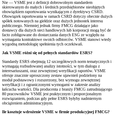
Nie — VSME jest z definicji dobrowolnym standardem
skierowanym do małych i średnich przedsiębiorstw nieobjętych
obowiązkiem raportowania wynikającym z dyrektywy CSRD.
Obowiązek raportowania w ramach CSRD dotyczy obecnie dużych
spółek notowanych na giełdzie oraz dużych jednostek interesu
publicznego. Niemniej jednak firmy FMCG działające jako
dostawcy dla dużych sieci handlowych lub korporacji mogą być de
facto zobligowane do dostarczania danych ESG ze względu na
wymagania kontraktowe swoich odbiorców. VSME stanowi wtedy
wygodną metodologię spełnienia tych oczekiwań.
Jak VSME różni się od pełnych standardów ESRS?
Standardy ESRS obejmują 12 szczegółowych norm tematycznych i
wymagają rozbudowanej analizy istotności, w tym dialogu z
interesariuszami, oraz zewnętrznej weryfikacji raportów. VSME
oferuje znacznie uproszczony zestaw ujawnień podzielony na
moduł podstawowy i rozszerzony, bez wymogu zewnętrznej
weryfikacji i z ograniczonymi wymogami w zakresie analizy
łańcucha wartości. Dla producenta z branży FMCG zatrudniającego
80 pracowników VSME jest praktycznym i proporcjonalnym
rozwiązaniem, podczas gdy pełne ESRS byłyby nadmiernym
obciążeniem administracyjnym.
Ile kosztuje wdrożenie VSME w firmie produkcyjnej FMCG?