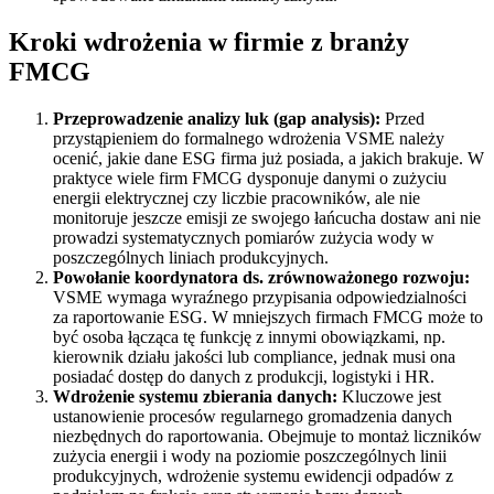
Kroki wdrożenia w firmie z branży
FMCG
Przeprowadzenie analizy luk (gap analysis):
Przed
przystąpieniem do formalnego wdrożenia VSME należy
ocenić, jakie dane ESG firma już posiada, a jakich brakuje. W
praktyce wiele firm FMCG dysponuje danymi o zużyciu
energii elektrycznej czy liczbie pracowników, ale nie
monitoruje jeszcze emisji ze swojego łańcucha dostaw ani nie
prowadzi systematycznych pomiarów zużycia wody w
poszczególnych liniach produkcyjnych.
Powołanie koordynatora ds. zrównoważonego rozwoju:
VSME wymaga wyraźnego przypisania odpowiedzialności
za raportowanie ESG. W mniejszych firmach FMCG może to
być osoba łącząca tę funkcję z innymi obowiązkami, np.
kierownik działu jakości lub compliance, jednak musi ona
posiadać dostęp do danych z produkcji, logistyki i HR.
Wdrożenie systemu zbierania danych:
Kluczowe jest
ustanowienie procesów regularnego gromadzenia danych
niezbędnych do raportowania. Obejmuje to montaż liczników
zużycia energii i wody na poziomie poszczególnych linii
produkcyjnych, wdrożenie systemu ewidencji odpadów z