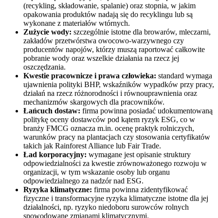
(recykling, składowanie, spalanie) oraz stopnia, w jakim
opakowania produktów nadają się do recyklingu lub są
wykonane z materiałów wtórnych.
Zużycie wody:
szczególnie istotne dla browarów, mleczarni,
zakładów przetwórstwa owocowo-warzywnego czy
producentów napojów, którzy muszą raportować całkowite
pobranie wody oraz wszelkie działania na rzecz jej
oszczędzania.
Kwestie pracownicze i prawa człowieka:
standard wymaga
ujawnienia polityki BHP, wskaźników wypadków przy pracy,
działań na rzecz różnorodności i równouprawnienia oraz
mechanizmów skargowych dla pracowników.
Łańcuch dostaw:
firma powinna posiadać udokumentowaną
politykę oceny dostawców pod kątem ryzyk ESG, co w
branży FMCG oznacza m.in. ocenę praktyk rolniczych,
warunków pracy na plantacjach czy stosowania certyfikatów
takich jak Rainforest Alliance lub Fair Trade.
Ład korporacyjny:
wymagane jest opisanie struktury
odpowiedzialności za kwestie zrównoważonego rozwoju w
organizacji, w tym wskazanie osoby lub organu
odpowiedzialnego za nadzór nad ESG.
Ryzyka klimatyczne:
firma powinna zidentyfikować
fizyczne i transformacyjne ryzyka klimatyczne istotne dla jej
działalności, np. ryzyko niedoboru surowców rolnych
spowodowane zmianami klimatycznymi.