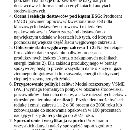
podziałem na frakcje oraz stworzenie bazy danych
dostawców z informacjami o certyfikatach i audytach
środowiskowych.
Ocena i selekcja dostawców pod kątem ESG:
Producent
FMCG powinien opracować kwestionariusz ESG dla
kluczowych dostawców surowców i materiałów
opakowaniowych. Warto zacząć od dostawców o
największym udziale w kosztach lub tych, od których
pochodzi największa część śladu węglowego zakresu 3.
Obliczenie śladu węglowego zakresu 1 i 2:
Na tym etapie
firma zbiera dane o spalaniu paliw w procesach
produkcyjnych (zakres 1) oraz o zakupionych nośnikach
energii (zakres 2). Dla zakładu produkcyjnego w branży
spożywczej będą to przede wszystkim dane o zużyciu gazu
ziemnego do gotowania lub suszenia, energii elektrycznej i
cieplnej z zewnętrznych źródeł.
Przygotowanie polityk i celów:
Moduł rozszerzony VSME
(PAT) wymaga formalnych polityk w obszarze środowiska,
pracowników i łańcucha dostaw, a także mierzalnych celów z
określonymi terminami realizacji. Przykładem może być cel
redukcji emisji zakresu 1 i 2 o 30 procent do 2030 roku lub
zobowiązanie do stosowania opakowań w 100 procentach
nadających się do recyklingu do 2027 roku.
Sporządzenie i weryfikacja raportu:
Po zebraniu
wszystkich danych należy sporządzić raport zgodny z