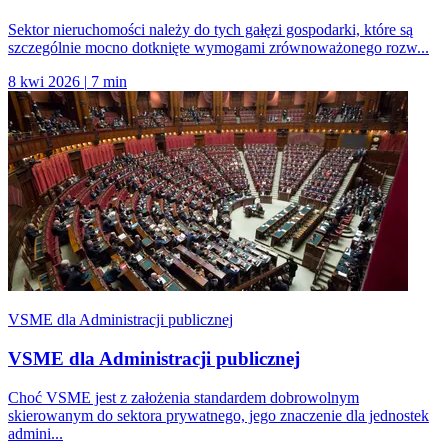
Sektor nieruchomości należy do tych gałęzi gospodarki, które są
szczególnie mocno dotknięte wymogami zrównoważonego rozw...
8 kwi 2026
|
7 min
VSME dla Administracji publicznej
VSME dla Administracji publicznej
Choć VSME jest z założenia standardem dobrowolnym
skierowanym do sektora prywatnego, jego znaczenie dla jednostek
admini...