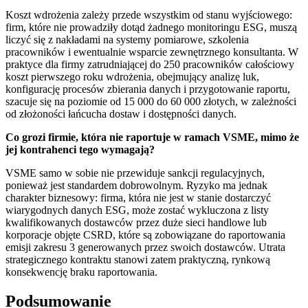
Koszt wdrożenia zależy przede wszystkim od stanu wyjściowego:
firm, które nie prowadziły dotąd żadnego monitoringu ESG, muszą
liczyć się z nakładami na systemy pomiarowe, szkolenia
pracowników i ewentualnie wsparcie zewnętrznego konsultanta. W
praktyce dla firmy zatrudniającej do 250 pracowników całościowy
koszt pierwszego roku wdrożenia, obejmujący analizę luk,
konfigurację procesów zbierania danych i przygotowanie raportu,
szacuje się na poziomie od 15 000 do 60 000 złotych, w zależności
od złożoności łańcucha dostaw i dostępności danych.
Co grozi firmie, która nie raportuje w ramach VSME, mimo że
jej kontrahenci tego wymagają?
VSME samo w sobie nie przewiduje sankcji regulacyjnych,
ponieważ jest standardem dobrowolnym. Ryzyko ma jednak
charakter biznesowy: firma, która nie jest w stanie dostarczyć
wiarygodnych danych ESG, może zostać wykluczona z listy
kwalifikowanych dostawców przez duże sieci handlowe lub
korporacje objęte CSRD, które są zobowiązane do raportowania
emisji zakresu 3 generowanych przez swoich dostawców. Utrata
strategicznego kontraktu stanowi zatem praktyczną, rynkową
konsekwencję braku raportowania.
Podsumowanie