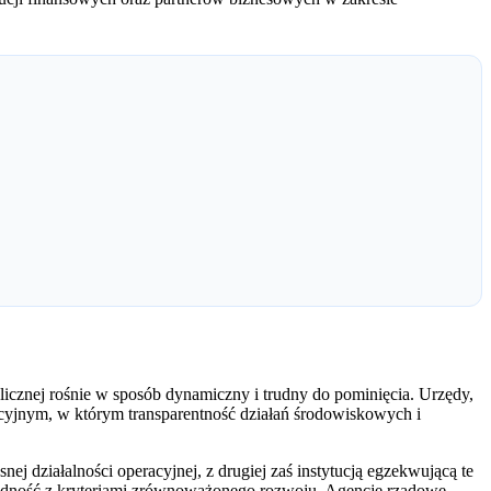
licznej rośnie w sposób dynamiczny i trudny do pominięcia. Urzędy,
acyjnym, w którym transparentność działań środowiskowych i
ej działalności operacyjnej, z drugiej zaś instytucją egzekwującą te
godność z kryteriami zrównoważonego rozwoju. Agencje rządowe