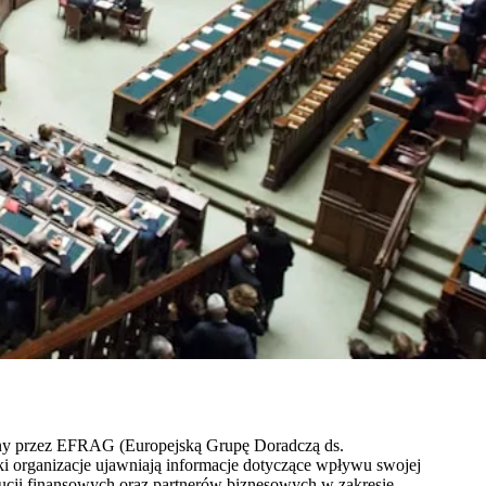
any przez EFRAG (Europejską Grupę Doradczą ds.
ki organizacje ujawniają informacje dotyczące wpływu swojej
tucji finansowych oraz partnerów biznesowych w zakresie