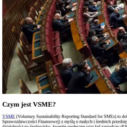
Czym jest VSME?
VSME
(Voluntary Sustainability Reporting Standard for SMEs) t
Sprawozdawczości Finansowej) z myślą o małych i średnich przedsięb
działalności na środowisko, kwestie społeczne oraz ład zarządczy (