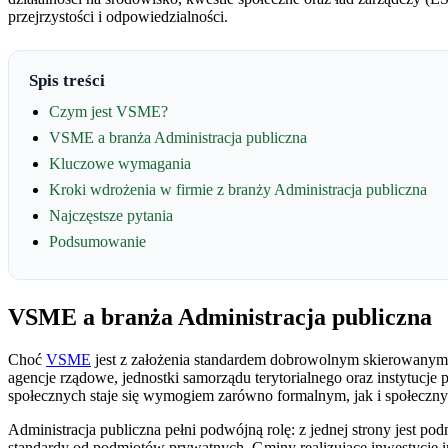
przejrzystości i odpowiedzialności.
Spis treści
Czym jest VSME?
VSME a branża Administracja publiczna
Kluczowe wymagania
Kroki wdrożenia w firmie z branży Administracja publiczna
Najczęstsze pytania
Podsumowanie
VSME a branża Administracja publiczna
Choć
VSME
jest z założenia standardem dobrowolnym skierowanym d
agencje rządowe, jednostki samorządu terytorialnego oraz instytucj
społecznych staje się wymogiem zarówno formalnym, jak i społeczn
Administracja publiczna pełni podwójną rolę: z jednej strony jest po
standardy od podmiotów prywatnych. Gminy realizujące inwestycje 