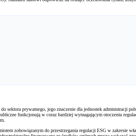
o sektora prywatnego, jego znaczenie dla jednostek administracji pub
e publiczne funkcjonują w coraz bardziej wymagającym otoczeniu regul
ym.
dmiotem zobowiązanym do przestrzegania regulacji ESG w zakresie własn
infrastrukturalne finansowane ze środków unijnych muszą wykazać z