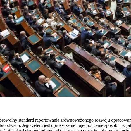
o dobrowolny standard raportowania zrównoważonego rozwoju opracow
iorstwach. Jego celem jest uproszczenie i ujednolicenie sposobu, w ja
ESG). Standard stanowi odpowiedź na rosnące oczekiwania rynku, insty