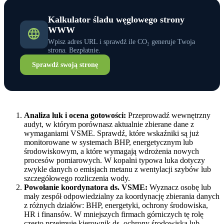
Kalkulator śladu węglowego strony
WWW
Wpisz adres URL i sprawdź ile CO₂ generuje Twoja
strona. Bezpłatnie.
Sprawdź swoją stronę
Analiza luk i ocena gotowości:
Przeprowadź wewnętrzny
audyt, w którym porównasz aktualnie zbierane dane z
wymaganiami VSME. Sprawdź, które wskaźniki są już
monitorowane w systemach BHP, energetycznym lub
środowiskowym, a które wymagają wdrożenia nowych
procesów pomiarowych. W kopalni typowa luka dotyczy
zwykle danych o emisjach metanu z wentylacji szybów lub
szczegółowego rozliczenia wody.
Powołanie koordynatora ds. VSME:
Wyznacz osobę lub
mały zespół odpowiedzialny za koordynację zbierania danych
z różnych działów: BHP, energetyki, ochrony środowiska,
HR i finansów. W mniejszych firmach górniczych tę rolę
często przejmuje kierownik ds. ochrony środowiska lub