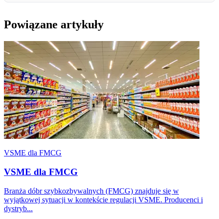
Powiązane artykuły
VSME dla FMCG
VSME dla FMCG
Branża dóbr szybkozbywalnych (FMCG) znajduje się w
wyjątkowej sytuacji w kontekście regulacji VSME. Producenci i
dystryb...