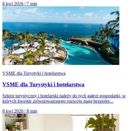
8 kwi 2026
|
7 min
VSME dla Turystyki i hotelarstwa
VSME dla Turystyki i hotelarstwa
Sektor turystyczny i hotelarski należy do tych gałęzi gospodarki, w
których kwestie zrównoważonego rozwoju mają bezpośre...
8 kwi 2026
|
8 min