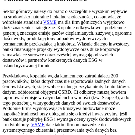
Sektor górniczy należy do branż o szczególnie wysokim wpływie
na środowisko naturalne i lokalne społeczności, co sprawia, że
wdrożenie standardu
VSME
ma dla firm górniczych wyjątkowo
duże znaczenie strategiczne. Kopalnie odkrywkowe i podziemne
generują znaczące emisje gazów cieplarnianych, zużywają ogromne
ilości wody, produkują tony odpadów wydobywczych i
permanentnie przekształcają krajobraz. Właśnie dlatego inwestorzy,
banki finansujące projekty wydobywcze oraz duże korporacje
zamawiające surowce coraz częściej wymagają od swoich
dostawców i partnerów konkretnych danych ESG w
ustandaryzowanej formie.
Przykładowo, kopalnia węgla kamiennego zatrudniająca 200
pracowników, która dotychczas nie raportowała żadnych danych
środowiskowych, staje wobec realnego ryzyka utraty kontraktów z
dużymi odbiorcami objętymi CSRD. Ci odbiorcy muszą bowiem
raportować emisje w całym łańcuchu wartości (tzw. Scope 3), a do
tego potrzebują wiarygodnych danych od swoich dostawców.
Podobnie firma wydobywająca kruszywa budowlane może
napotkać trudności przy ubieganiu się o kredyt inwestycyjny, jeśli
bank stosuje politykę ESG i wymaga oceny ryzyk środowiskowych
kredytobiorcy.
VSME
daje takim firmom narzędzie do
systematycznego zbierania i prezentowania tych danych bez