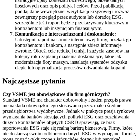
narracyjne opisy kontekstu biznesowego, tabele danych
ilościowych oraz opis polityk i celów. Przed publikacją
poddaj dane wewnętrznej weryfikacji krzyżowej i rozważ
zewnętrzny przegląd przez audytora lub doradcę ESG,
szczególnie jeśli raport będzie przekazywany kluczowym
kontrahentom lub instytucjom finansującym.
Komunikacja z interesariuszami i doskonalenie:
Udostępnij raport na stronie internetowej firmy, przekaż go
kontrahentom i bankom, a następnie zbierz informacje
zwrotne. Określ cele redukcji emisji i zużycia zasobów na
kolejny rok i zaplanuj działania doskonalące, takie jak
modernizacja floty maszyn, instalacja systemów odzysku
ciepła lub optymalizacja procesów odwadniania kopalni.
Najczęstsze pytania
Czy VSME jest obowiązkowe dla firm górniczych?
Standard VSME ma charakter dobrowolny i żaden przepis prawa
nie nakłada obowiązku jego stosowania przez małe i średnie
przedsiębiorstwa wydobywcze. Jednak w praktyce presja rynkowa,
wymagania banków stosujących polityki ESG oraz oczekiwania
dużych kontrahentów objętych CSRD sprawiają, że brak
raportowania ESG staje się realną barierą biznesową. Firmy, które
nie dostarczą swoim odbiorcom danych ESG w wymaganej formie,
mogą zostać wykluczone z łańcuchów dostaw lub napotkać