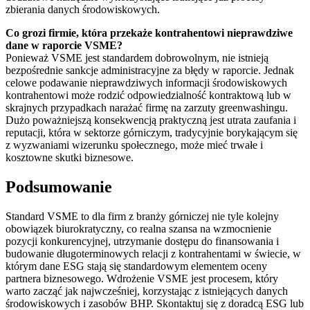
zbierania danych środowiskowych.
Co grozi firmie, która przekaże kontrahentowi nieprawdziwe
dane w raporcie VSME?
Ponieważ VSME jest standardem dobrowolnym, nie istnieją
bezpośrednie sankcje administracyjne za błędy w raporcie. Jednak
celowe podawanie nieprawdziwych informacji środowiskowych
kontrahentowi może rodzić odpowiedzialność kontraktową lub w
skrajnych przypadkach narażać firmę na zarzuty greenwashingu.
Dużo poważniejszą konsekwencją praktyczną jest utrata zaufania i
reputacji, która w sektorze górniczym, tradycyjnie borykającym się
z wyzwaniami wizerunku społecznego, może mieć trwałe i
kosztowne skutki biznesowe.
Podsumowanie
Standard VSME to dla firm z branży górniczej nie tyle kolejny
obowiązek biurokratyczny, co realna szansa na wzmocnienie
pozycji konkurencyjnej, utrzymanie dostępu do finansowania i
budowanie długoterminowych relacji z kontrahentami w świecie, w
którym dane ESG stają się standardowym elementem oceny
partnera biznesowego. Wdrożenie VSME jest procesem, który
warto zacząć jak najwcześniej, korzystając z istniejących danych
środowiskowych i zasobów BHP. Skontaktuj się z doradcą ESG lub