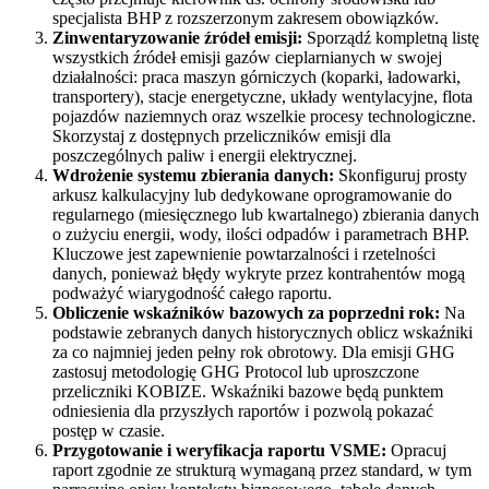
specjalista BHP z rozszerzonym zakresem obowiązków.
Zinwentaryzowanie źródeł emisji:
Sporządź kompletną listę
wszystkich źródeł emisji gazów cieplarnianych w swojej
działalności: praca maszyn górniczych (koparki, ładowarki,
transportery), stacje energetyczne, układy wentylacyjne, flota
pojazdów naziemnych oraz wszelkie procesy technologiczne.
Skorzystaj z dostępnych przeliczników emisji dla
poszczególnych paliw i energii elektrycznej.
Wdrożenie systemu zbierania danych:
Skonfiguruj prosty
arkusz kalkulacyjny lub dedykowane oprogramowanie do
regularnego (miesięcznego lub kwartalnego) zbierania danych
o zużyciu energii, wody, ilości odpadów i parametrach BHP.
Kluczowe jest zapewnienie powtarzalności i rzetelności
danych, ponieważ błędy wykryte przez kontrahentów mogą
podważyć wiarygodność całego raportu.
Obliczenie wskaźników bazowych za poprzedni rok:
Na
podstawie zebranych danych historycznych oblicz wskaźniki
za co najmniej jeden pełny rok obrotowy. Dla emisji GHG
zastosuj metodologię GHG Protocol lub uproszczone
przeliczniki KOBIZE. Wskaźniki bazowe będą punktem
odniesienia dla przyszłych raportów i pozwolą pokazać
postęp w czasie.
Przygotowanie i weryfikacja raportu VSME:
Opracuj
raport zgodnie ze strukturą wymaganą przez standard, w tym