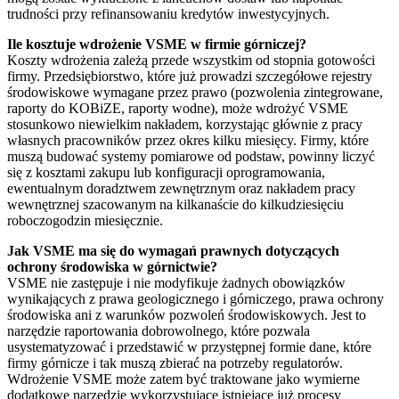
trudności przy refinansowaniu kredytów inwestycyjnych.
Ile kosztuje wdrożenie VSME w firmie górniczej?
Koszty wdrożenia zależą przede wszystkim od stopnia gotowości
firmy. Przedsiębiorstwo, które już prowadzi szczegółowe rejestry
środowiskowe wymagane przez prawo (pozwolenia zintegrowane,
raporty do KOBiZE, raporty wodne), może wdrożyć VSME
stosunkowo niewielkim nakładem, korzystając głównie z pracy
własnych pracowników przez okres kilku miesięcy. Firmy, które
muszą budować systemy pomiarowe od podstaw, powinny liczyć
się z kosztami zakupu lub konfiguracji oprogramowania,
ewentualnym doradztwem zewnętrznym oraz nakładem pracy
wewnętrznej szacowanym na kilkanaście do kilkudziesięciu
roboczogodzin miesięcznie.
Jak VSME ma się do wymagań prawnych dotyczących
ochrony środowiska w górnictwie?
VSME nie zastępuje i nie modyfikuje żadnych obowiązków
wynikających z prawa geologicznego i górniczego, prawa ochrony
środowiska ani z warunków pozwoleń środowiskowych. Jest to
narzędzie raportowania dobrowolnego, które pozwala
usystematyzować i przedstawić w przystępnej formie dane, które
firmy górnicze i tak muszą zbierać na potrzeby regulatorów.
Wdrożenie VSME może zatem być traktowane jako wymierne
dodatkowe narzędzie wykorzystujące istniejące już procesy