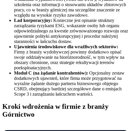
szkolenia oraz informacji o stosowaniu układów zbiorowych
pracy, co w branży górniczej ma szczególne znaczenie ze
względu na wysokie ryzyko zawodowe.
Ład korporacyjny:
Konieczne jest opisanie struktury
zarządzania ryzykami ESG, wskazanie osoby lub organu
odpowiedzialnego za kwestie zrównoważonego rozwoju oraz
ujawnienie polityki antykorupcyjnej i procedur należytej
staranności w łańcuchu dostaw.
Ujawnienia środowiskowe dla wrażliwych sektorów:
Firmy z branży wydobywczej powinny dodatkowo opisać
swoje oddziaływanie na bioróżnorodność, w tym wpływ na
obszary chronione, oraz strategie rekultywacji terenów
poeksploatacyjnych.
Moduł C (na żądanie kontrahentów):
Opcjonalny zestaw
dodatkowych ujawnień, które firma może przygotować na
wyraźne żądanie dużego partnera biznesowego objętego
CSRD, obejmujący bardziej szczegółowe dane o emisjach
Scope 3 i zarządzaniu łańcuchem wartości.
Kroki wdrożenia w firmie z branży
Górnictwo