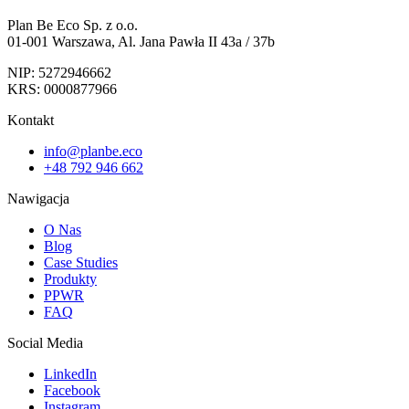
Plan Be Eco Sp. z o.o.
01-001 Warszawa, Al. Jana Pawła II 43a / 37b
NIP: 5272946662
KRS: 0000877966
Kontakt
info@planbe.eco
+48 792 946 662
Nawigacja
O Nas
Blog
Case Studies
Produkty
PPWR
FAQ
Social Media
LinkedIn
Facebook
Instagram