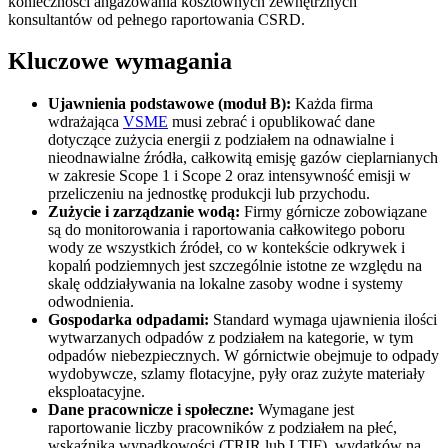
konieczności angażowania kosztownych zewnętrznych
konsultantów od pełnego raportowania CSRD.
Kluczowe wymagania
Ujawnienia podstawowe (moduł B):
Każda firma
wdrażająca
VSME
musi zebrać i opublikować dane
dotyczące zużycia energii z podziałem na odnawialne i
nieodnawialne źródła, całkowitą emisję gazów cieplarnianych
w zakresie Scope 1 i Scope 2 oraz intensywność emisji w
przeliczeniu na jednostkę produkcji lub przychodu.
Zużycie i zarządzanie wodą:
Firmy górnicze zobowiązane
są do monitorowania i raportowania całkowitego poboru
wody ze wszystkich źródeł, co w kontekście odkrywek i
kopalń podziemnych jest szczególnie istotne ze względu na
skalę oddziaływania na lokalne zasoby wodne i systemy
odwodnienia.
Gospodarka odpadami:
Standard wymaga ujawnienia ilości
wytwarzanych odpadów z podziałem na kategorie, w tym
odpadów niebezpiecznych. W górnictwie obejmuje to odpady
wydobywcze, szlamy flotacyjne, pyły oraz zużyte materiały
eksploatacyjne.
Dane pracownicze i społeczne:
Wymagane jest
raportowanie liczby pracowników z podziałem na płeć,
wskaźnika wypadkowości (TRIR lub LTIF), wydatków na