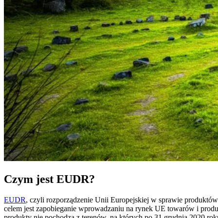
Czym jest EUDR?
EUDR
, czyli rozporządzenie Unii Europejskiej w sprawie produktó
celem jest zapobieganie wprowadzaniu na rynek UE towarów i produ
produkty nie pochodzą z terenów, na których po 31 grudnia 2020 rok