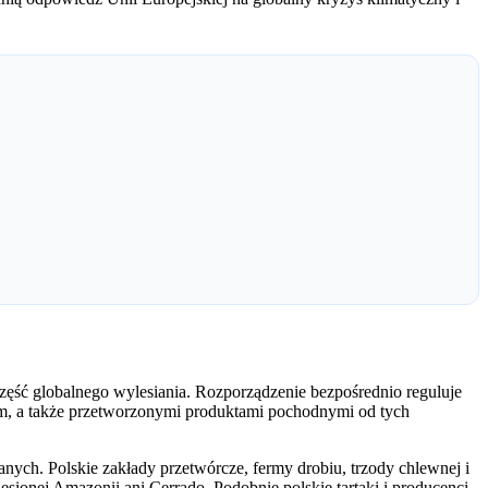
część globalnego wylesiania. Rozporządzenie bezpośrednio reguluje
m, a także przetworzonymi produktami pochodnymi od tych
nych. Polskie zakłady przetwórcze, fermy drobiu, trzody chlewnej i
esionej Amazonii ani Cerrado. Podobnie polskie tartaki i producenci