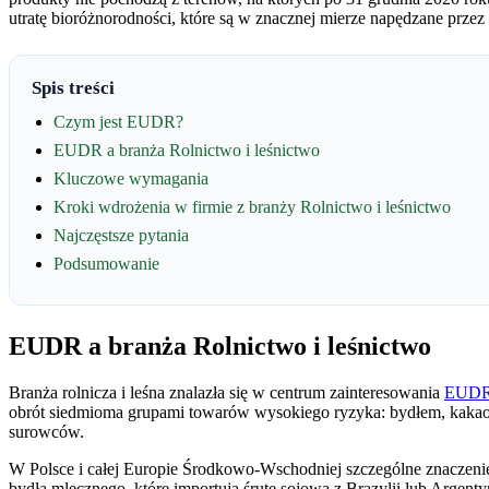
utratę bioróżnorodności, które są w znacznej mierze napędzane prze
Spis treści
Czym jest EUDR?
EUDR a branża Rolnictwo i leśnictwo
Kluczowe wymagania
Kroki wdrożenia w firmie z branży Rolnictwo i leśnictwo
Najczęstsze pytania
Podsumowanie
EUDR a branża Rolnictwo i leśnictwo
Branża rolnicza i leśna znalazła się w centrum zainteresowania
EUD
obrót siedmioma grupami towarów wysokiego ryzyka: bydłem, kakao
surowców.
W Polsce i całej Europie Środkowo-Wschodniej szczególne znaczenie m
bydła mlecznego, które importują śrutę sojową z Brazylii lub Argent