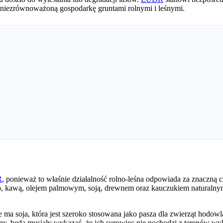
z niezrównoważoną gospodarkę gruntami rolnymi i leśnymi.
R
, ponieważ to właśnie działalność rolno-leśna odpowiada za znaczną 
, kawą, olejem palmowym, soją, drewnem oraz kauczukiem naturalny
a soja, która jest szeroko stosowana jako pasza dla zwierząt hodowla
yny, będą musiały wykazać, że ich surowiec nie pochodzi z terenów wyl