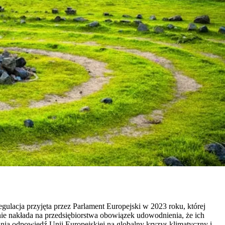
 regulacja przyjęta przez Parlament Europejski w 2023 roku, której
e nakłada na przedsiębiorstwa obowiązek udowodnienia, że ich
nią odpowiedź Unii Europejskiej na globalny kryzys klimatyczny i