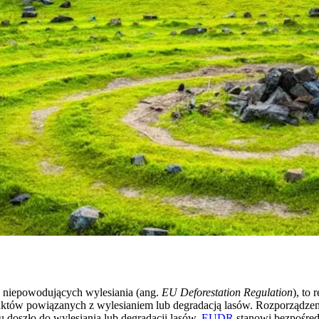
w niepowodujących wylesiania (ang.
EU Deforestation Regulation
), to
któw powiązanych z wylesianiem lub degradacją lasów. Rozporządzeni
u doszło do wylesiania lub degradacji lasów.
EUDR
stanowi bezpośred