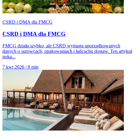
CSRD i DMA dla FMCG
CSRD i DMA dla FMCG
FMCG działa szybko, ale CSRD wymaga uporządkowanych
danych o surowcach, opakowaniach i łańcuchu dostaw. Ten artykuł
poka...
7 kwi 2026
|
8 min