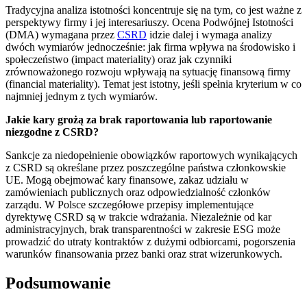
Tradycyjna analiza istotności koncentruje się na tym, co jest ważne z
perspektywy firmy i jej interesariuszy. Ocena Podwójnej Istotności
(DMA) wymagana przez
CSRD
idzie dalej i wymaga analizy
dwóch wymiarów jednocześnie: jak firma wpływa na środowisko i
społeczeństwo (impact materiality) oraz jak czynniki
zrównoważonego rozwoju wpływają na sytuację finansową firmy
(financial materiality). Temat jest istotny, jeśli spełnia kryterium w co
najmniej jednym z tych wymiarów.
Jakie kary grożą za brak raportowania lub raportowanie
niezgodne z CSRD?
Sankcje za niedopełnienie obowiązków raportowych wynikających
z CSRD są określane przez poszczególne państwa członkowskie
UE. Mogą obejmować kary finansowe, zakaz udziału w
zamówieniach publicznych oraz odpowiedzialność członków
zarządu. W Polsce szczegółowe przepisy implementujące
dyrektywę CSRD są w trakcie wdrażania. Niezależnie od kar
administracyjnych, brak transparentności w zakresie ESG może
prowadzić do utraty kontraktów z dużymi odbiorcami, pogorszenia
warunków finansowania przez banki oraz strat wizerunkowych.
Podsumowanie