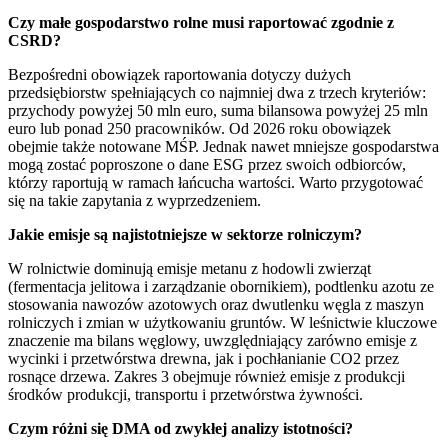
Czy małe gospodarstwo rolne musi raportować zgodnie z
CSRD?
Bezpośredni obowiązek raportowania dotyczy dużych
przedsiębiorstw spełniających co najmniej dwa z trzech kryteriów:
przychody powyżej 50 mln euro, suma bilansowa powyżej 25 mln
euro lub ponad 250 pracowników. Od 2026 roku obowiązek
obejmie także notowane MŚP. Jednak nawet mniejsze gospodarstwa
mogą zostać poproszone o dane ESG przez swoich odbiorców,
którzy raportują w ramach łańcucha wartości. Warto przygotować
się na takie zapytania z wyprzedzeniem.
Jakie emisje są najistotniejsze w sektorze rolniczym?
W rolnictwie dominują emisje metanu z hodowli zwierząt
(fermentacja jelitowa i zarządzanie obornikiem), podtlenku azotu ze
stosowania nawozów azotowych oraz dwutlenku węgla z maszyn
rolniczych i zmian w użytkowaniu gruntów. W leśnictwie kluczowe
znaczenie ma bilans węglowy, uwzględniający zarówno emisje z
wycinki i przetwórstwa drewna, jak i pochłanianie CO2 przez
rosnące drzewa. Zakres 3 obejmuje również emisje z produkcji
środków produkcji, transportu i przetwórstwa żywności.
Czym różni się DMA od zwykłej analizy istotności?