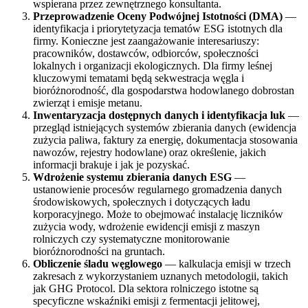
wspierana przez zewnętrznego konsultanta.
Przeprowadzenie Oceny Podwójnej Istotności (DMA)
—
identyfikacja i priorytetyzacja tematów ESG istotnych dla
firmy. Konieczne jest zaangażowanie interesariuszy:
pracowników, dostawców, odbiorców, społeczności
lokalnych i organizacji ekologicznych. Dla firmy leśnej
kluczowymi tematami będą sekwestracja węgla i
bioróżnorodność, dla gospodarstwa hodowlanego dobrostan
zwierząt i emisje metanu.
Inwentaryzacja dostępnych danych i identyfikacja luk
—
przegląd istniejących systemów zbierania danych (ewidencja
zużycia paliwa, faktury za energię, dokumentacja stosowania
nawozów, rejestry hodowlane) oraz określenie, jakich
informacji brakuje i jak je pozyskać.
Wdrożenie systemu zbierania danych ESG
—
ustanowienie procesów regularnego gromadzenia danych
środowiskowych, społecznych i dotyczących ładu
korporacyjnego. Może to obejmować instalację liczników
zużycia wody, wdrożenie ewidencji emisji z maszyn
rolniczych czy systematyczne monitorowanie
bioróżnorodności na gruntach.
Obliczenie śladu węglowego
— kalkulacja emisji w trzech
zakresach z wykorzystaniem uznanych metodologii, takich
jak GHG Protocol. Dla sektora rolniczego istotne są
specyficzne wskaźniki emisji z fermentacji jelitowej,