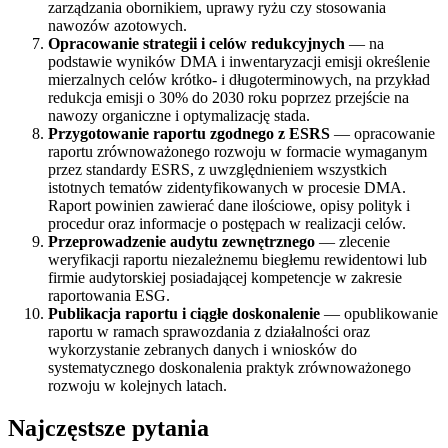
zarządzania obornikiem, uprawy ryżu czy stosowania
nawozów azotowych.
Opracowanie strategii i celów redukcyjnych
— na
podstawie wyników DMA i inwentaryzacji emisji określenie
mierzalnych celów krótko- i długoterminowych, na przykład
redukcja emisji o 30% do 2030 roku poprzez przejście na
nawozy organiczne i optymalizację stada.
Przygotowanie raportu zgodnego z ESRS
— opracowanie
raportu zrównoważonego rozwoju w formacie wymaganym
przez standardy ESRS, z uwzględnieniem wszystkich
istotnych tematów zidentyfikowanych w procesie DMA.
Raport powinien zawierać dane ilościowe, opisy polityk i
procedur oraz informacje o postępach w realizacji celów.
Przeprowadzenie audytu zewnętrznego
— zlecenie
weryfikacji raportu niezależnemu biegłemu rewidentowi lub
firmie audytorskiej posiadającej kompetencje w zakresie
raportowania ESG.
Publikacja raportu i ciągłe doskonalenie
— opublikowanie
raportu w ramach sprawozdania z działalności oraz
wykorzystanie zebranych danych i wniosków do
systematycznego doskonalenia praktyk zrównoważonego
rozwoju w kolejnych latach.
Najczęstsze pytania