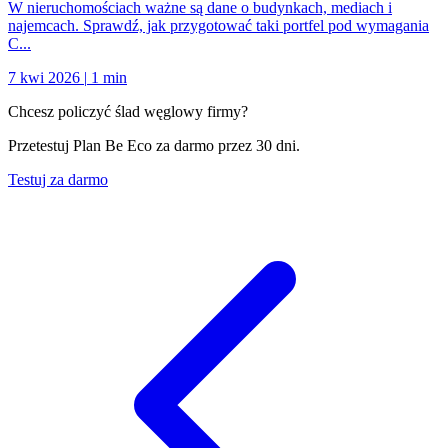
W nieruchomościach ważne są dane o budynkach, mediach i
najemcach. Sprawdź, jak przygotować taki portfel pod wymagania
C...
7 kwi 2026
|
1 min
Chcesz policzyć ślad węglowy firmy?
Przetestuj Plan Be Eco za darmo przez 30 dni.
Testuj za darmo