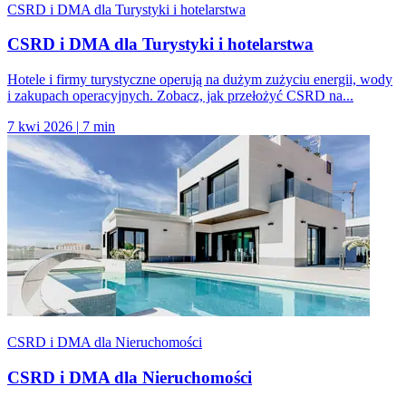
CSRD i DMA dla Turystyki i hotelarstwa
CSRD i DMA dla Turystyki i hotelarstwa
Hotele i firmy turystyczne operują na dużym zużyciu energii, wody
i zakupach operacyjnych. Zobacz, jak przełożyć CSRD na...
7 kwi 2026
|
7 min
CSRD i DMA dla Nieruchomości
CSRD i DMA dla Nieruchomości