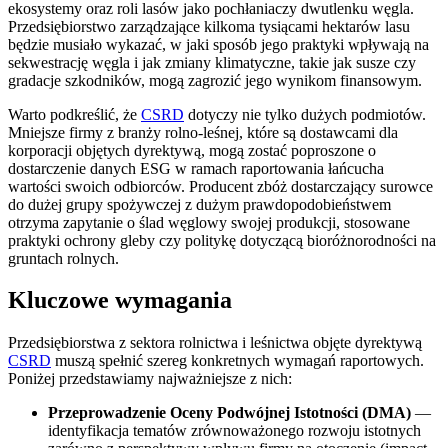
ekosystemy oraz roli lasów jako pochłaniaczy dwutlenku węgla.
Przedsiębiorstwo zarządzające kilkoma tysiącami hektarów lasu
będzie musiało wykazać, w jaki sposób jego praktyki wpływają na
sekwestrację węgla i jak zmiany klimatyczne, takie jak susze czy
gradacje szkodników, mogą zagrozić jego wynikom finansowym.
Warto podkreślić, że
CSRD
dotyczy nie tylko dużych podmiotów.
Mniejsze firmy z branży rolno-leśnej, które są dostawcami dla
korporacji objętych dyrektywą, mogą zostać poproszone o
dostarczenie danych ESG w ramach raportowania łańcucha
wartości swoich odbiorców. Producent zbóż dostarczający surowce
do dużej grupy spożywczej z dużym prawdopodobieństwem
otrzyma zapytanie o ślad węglowy swojej produkcji, stosowane
praktyki ochrony gleby czy politykę dotyczącą bioróżnorodności na
gruntach rolnych.
Kluczowe wymagania
Przedsiębiorstwa z sektora rolnictwa i leśnictwa objęte dyrektywą
CSRD
muszą spełnić szereg konkretnych wymagań raportowych.
Poniżej przedstawiamy najważniejsze z nich:
Przeprowadzenie Oceny Podwójnej Istotności (DMA)
—
identyfikacja tematów zrównoważonego rozwoju istotnych