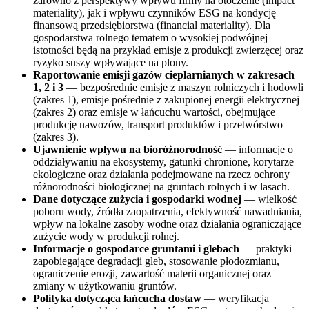
zarówno z perspektywy wpływu firmy na otoczenie (impact
materiality), jak i wpływu czynników ESG na kondycję
finansową przedsiębiorstwa (financial materiality). Dla
gospodarstwa rolnego tematem o wysokiej podwójnej
istotności będą na przykład emisje z produkcji zwierzęcej oraz
ryzyko suszy wpływające na plony.
Raportowanie emisji gazów cieplarnianych w zakresach
1, 2 i 3
— bezpośrednie emisje z maszyn rolniczych i hodowli
(zakres 1), emisje pośrednie z zakupionej energii elektrycznej
(zakres 2) oraz emisje w łańcuchu wartości, obejmujące
produkcję nawozów, transport produktów i przetwórstwo
(zakres 3).
Ujawnienie wpływu na bioróżnorodność
— informacje o
oddziaływaniu na ekosystemy, gatunki chronione, korytarze
ekologiczne oraz działania podejmowane na rzecz ochrony
różnorodności biologicznej na gruntach rolnych i w lasach.
Dane dotyczące zużycia i gospodarki wodnej
— wielkość
poboru wody, źródła zaopatrzenia, efektywność nawadniania,
wpływ na lokalne zasoby wodne oraz działania ograniczające
zużycie wody w produkcji rolnej.
Informacje o gospodarce gruntami i glebach
— praktyki
zapobiegające degradacji gleb, stosowanie płodozmianu,
ograniczenie erozji, zawartość materii organicznej oraz
zmiany w użytkowaniu gruntów.
Polityka dotycząca łańcucha dostaw
— weryfikacja