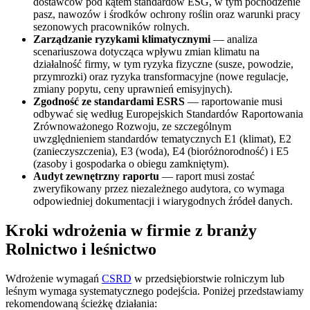
dostawców pod kątem standardów ESG, w tym pochodzenie
pasz, nawozów i środków ochrony roślin oraz warunki pracy
sezonowych pracowników rolnych.
Zarządzanie ryzykami klimatycznymi
— analiza
scenariuszowa dotycząca wpływu zmian klimatu na
działalność firmy, w tym ryzyka fizyczne (susze, powodzie,
przymrozki) oraz ryzyka transformacyjne (nowe regulacje,
zmiany popytu, ceny uprawnień emisyjnych).
Zgodność ze standardami ESRS
— raportowanie musi
odbywać się według Europejskich Standardów Raportowania
Zrównoważonego Rozwoju, ze szczególnym
uwzględnieniem standardów tematycznych E1 (klimat), E2
(zanieczyszczenia), E3 (woda), E4 (bioróżnorodność) i E5
(zasoby i gospodarka o obiegu zamkniętym).
Audyt zewnętrzny raportu
— raport musi zostać
zweryfikowany przez niezależnego audytora, co wymaga
odpowiedniej dokumentacji i wiarygodnych źródeł danych.
Kroki wdrożenia w firmie z branży
Rolnictwo i leśnictwo
Wdrożenie wymagań
CSRD
w przedsiębiorstwie rolniczym lub
leśnym wymaga systematycznego podejścia. Poniżej przedstawiamy
rekomendowaną ścieżkę działania: