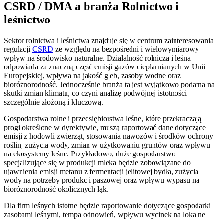
CSRD / DMA a branża Rolnictwo i
leśnictwo
Sektor rolnictwa i leśnictwa znajduje się w centrum zainteresowania
regulacji
CSRD
ze względu na bezpośredni i wielowymiarowy
wpływ na środowisko naturalne. Działalność rolnicza i leśna
odpowiada za znaczną część emisji gazów cieplarnianych w Unii
Europejskiej, wpływa na jakość gleb, zasoby wodne oraz
bioróżnorodność. Jednocześnie branża ta jest wyjątkowo podatna na
skutki zmian klimatu, co czyni analizę podwójnej istotności
szczególnie złożoną i kluczową.
Gospodarstwa rolne i przedsiębiorstwa leśne, które przekraczają
progi określone w dyrektywie, muszą raportować dane dotyczące
emisji z hodowli zwierząt, stosowania nawozów i środków ochrony
roślin, zużycia wody, zmian w użytkowaniu gruntów oraz wpływu
na ekosystemy leśne. Przykładowo, duże gospodarstwo
specjalizujące się w produkcji mleka będzie zobowiązane do
ujawnienia emisji metanu z fermentacji jelitowej bydła, zużycia
wody na potrzeby produkcji paszowej oraz wpływu wypasu na
bioróżnorodność okolicznych łąk.
Dla firm leśnych istotne będzie raportowanie dotyczące gospodarki
zasobami leśnymi, tempa odnowień, wpływu wycinek na lokalne