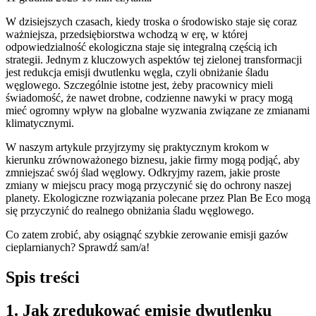
W dzisiejszych czasach, kiedy troska o środowisko staje się coraz
ważniejsza, przedsiębiorstwa wchodzą w erę, w której
odpowiedzialność ekologiczna staje się integralną częścią ich
strategii. Jednym z kluczowych aspektów tej zielonej transformacji
jest redukcja emisji dwutlenku węgla, czyli obniżanie śladu
węglowego. Szczególnie istotne jest, żeby pracownicy mieli
świadomość, że nawet drobne, codzienne nawyki w pracy mogą
mieć ogromny wpływ na globalne wyzwania związane ze zmianami
klimatycznymi.
W naszym artykule przyjrzymy się praktycznym krokom w
kierunku zrównoważonego biznesu, jakie firmy mogą podjąć, aby
zmniejszać swój ślad węglowy. Odkryjmy razem, jakie proste
zmiany w miejscu pracy mogą przyczynić się do ochrony naszej
planety. Ekologiczne rozwiązania polecane przez Plan Be Eco mogą
się przyczynić do realnego obniżania śladu węglowego.
Co zatem zrobić, aby osiągnąć szybkie zerowanie emisji gazów
cieplarnianych? Sprawdź sam/a!
Spis treści
1. Jak zredukować emisję dwutlenku