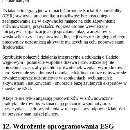
cieplarnianych.
Działania integracyjne w ramach Corporate Social Responsibility
(CSR) stwarzają pracownikom możliwość bezpośredniego
zaangażowania się w aktywności mające na celu zapewnienie
zrównoważonej przyszłości. Poprzez drobne wewnętrzne
inicjatywy - organizację akcji sprzątania plaż, warsztatów z
woskowijek czy charytatywnych licytacji rzeczy z drugiego obiegu,
pracownicy uczestniczą aktywnie mających na celu poprawę stanu
środowiska.
Spróbujcie połączyć działania integracyjne z edukacją o śladzie
węglowym - posadźcie wspólnie drzewa i dowiedzcie się, ile
potrzebują czasu, aby pochłonąć dwutlenek węgla i wyprodukować
tlen. Szerzenie świadomości o zmianach klimatu może odbywać się
również poprzez uczestnictwo w spotkaniach, webinarach z
aktywistami i naukowcami - stwórzcie bazę zaufanych ekspertów w
dziedzinie ESG.
Akcje te nie tylko angażują pracowników w zrównoważone
praktyki, ale również wzmacniają poczucie wspólnoty oraz
przyczyniają się do wyrobienia w nich postawy odpowiedzialności
za przyszły stan naszej planety.
12. Wdrożenie oprogramowania ESG