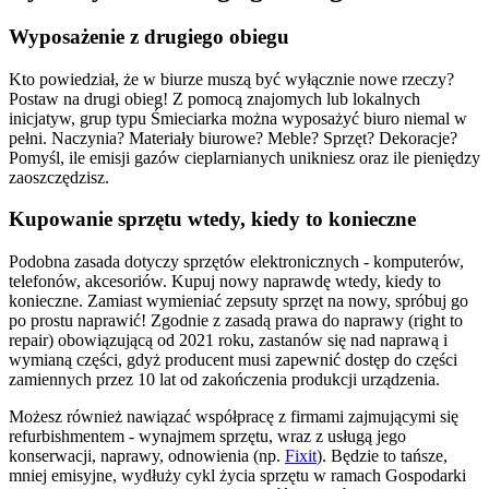
Wyposażenie z drugiego obiegu
Kto powiedział, że w biurze muszą być wyłącznie nowe rzeczy?
Postaw na drugi obieg! Z pomocą znajomych lub lokalnych
inicjatyw, grup typu Śmieciarka można wyposażyć biuro niemal w
pełni. Naczynia? Materiały biurowe? Meble? Sprzęt? Dekoracje?
Pomyśl, ile emisji gazów cieplarnianych unikniesz oraz ile pieniędzy
zaoszczędzisz.
Kupowanie sprzętu wtedy, kiedy to konieczne
Podobna zasada dotyczy sprzętów elektronicznych - komputerów,
telefonów, akcesoriów. Kupuj nowy naprawdę wtedy, kiedy to
konieczne. Zamiast wymieniać zepsuty sprzęt na nowy, spróbuj go
po prostu naprawić! Zgodnie z zasadą prawa do naprawy (right to
repair) obowiązującą od 2021 roku, zastanów się nad naprawą i
wymianą części, gdyż producent musi zapewnić dostęp do części
zamiennych przez 10 lat od zakończenia produkcji urządzenia.
Możesz również nawiązać współpracę z firmami zajmującymi się
refurbishmentem - wynajmem sprzętu, wraz z usługą jego
konserwacji, naprawy, odnowienia (np.
Fixit
). Będzie to tańsze,
mniej emisyjne, wydłuży cykl życia sprzętu w ramach Gospodarki