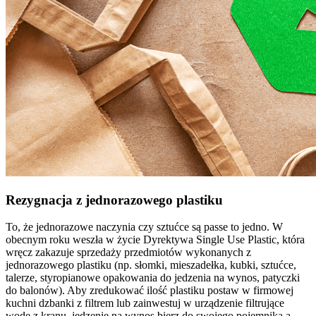
Rezygnacja z jednorazowego plastiku
To, że jednorazowe naczynia czy sztućce są passe to jedno. W
obecnym roku weszła w życie Dyrektywa Single Use Plastic, która
wręcz zakazuje sprzedaży przedmiotów wykonanych z
jednorazowego plastiku (np. słomki, mieszadełka, kubki, sztućce,
talerze, styropianowe opakowania do jedzenia na wynos, patyczki
do balonów). Aby zredukować ilość plastiku postaw w firmowej
kuchni dzbanki z filtrem lub zainwestuj w urządzenie filtrujące
wodę z kranu, jedzenie na wynos bierz do swojego pojemnika a