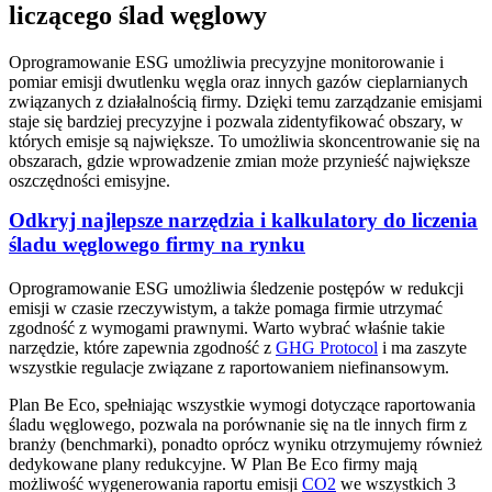
liczącego ślad węglowy
Oprogramowanie ESG umożliwia precyzyjne monitorowanie i
pomiar emisji dwutlenku węgla oraz innych gazów cieplarnianych
związanych z działalnością firmy. Dzięki temu zarządzanie emisjami
staje się bardziej precyzyjne i pozwala zidentyfikować obszary, w
których emisje są największe. To umożliwia skoncentrowanie się na
obszarach, gdzie wprowadzenie zmian może przynieść największe
oszczędności emisyjne.
Odkryj najlepsze narzędzia i kalkulatory do liczenia
śladu węglowego firmy na rynku
Oprogramowanie ESG umożliwia śledzenie postępów w redukcji
emisji w czasie rzeczywistym, a także pomaga firmie utrzymać
zgodność z wymogami prawnymi. Warto wybrać właśnie takie
narzędzie, które zapewnia zgodność z
GHG Protocol
i ma zaszyte
wszystkie regulacje związane z raportowaniem niefinansowym.
Plan Be Eco, spełniając wszystkie wymogi dotyczące raportowania
śladu węglowego, pozwala na porównanie się na tle innych firm z
branży (benchmarki), ponadto oprócz wyniku otrzymujemy również
dedykowane plany redukcyjne. W Plan Be Eco firmy mają
możliwość wygenerowania raportu emisji
CO2
we wszystkich 3