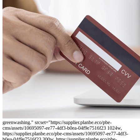
greenwashing." srcset="https://supplier.planbe.eco/pbe-
cms/assets/10695097-ee77-4df3-b0ea-04f9e7516f23 1024w,
https://supplier.planbe.eco/pbe-cms/assets/10695097-ee77-4df3-
b0ea-04f9e7516f23 300w, https://supplier.planbe.eco/pbe-