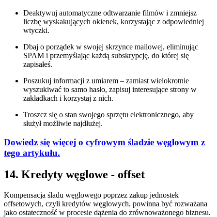
Deaktywuj automatyczne odtwarzanie filmów i zmniejsz
liczbę wyskakujących okienek, korzystając z odpowiedniej
wtyczki.
Dbaj o porządek w swojej skrzynce mailowej, eliminując
SPAM i przemyślając każdą subskrypcję, do której się
zapisałeś.
Poszukuj informacji z umiarem – zamiast wielokrotnie
wyszukiwać to samo hasło, zapisuj interesujące strony w
zakładkach i korzystaj z nich.
Troszcz się o stan swojego sprzętu elektronicznego, aby
służył możliwie najdłużej.
Dowiedz się więcej o cyfrowym śladzie węglowym z
tego artykułu.
14. Kredyty węglowe - offset
Kompensacja śladu węglowego poprzez zakup jednostek
offsetowych, czyli kredytów węglowych, powinna być rozważana
jako ostateczność w procesie dążenia do zrównoważonego biznesu.