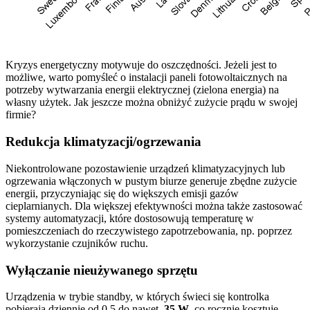
Kryzys energetyczny motywuje do oszczędności. Jeżeli jest to
możliwe, warto pomyśleć o instalacji paneli fotowoltaicznych na
potrzeby wytwarzania energii elektrycznej (zielona energia) na
własny użytek. Jak jeszcze można obniżyć zużycie prądu w swojej
firmie?
Redukcja klimatyzacji/ogrzewania
Niekontrolowane pozostawienie urządzeń klimatyzacyjnych lub
ogrzewania włączonych w pustym biurze generuje zbędne zużycie
energii, przyczyniając się do większych emisji gazów
cieplarnianych. Dla większej efektywności można także zastosować
systemy automatyzacji, które dostosowują temperaturę w
pomieszczeniach do rzeczywistego zapotrzebowania, np. poprzez
wykorzystanie czujników ruchu.
Wyłączanie nieużywanego sprzętu
Urządzenia w trybie standby, w których świeci się kontrolka
pobierają dziennie od 0,5 do nawet
35 W
, co rocznie kosztuje