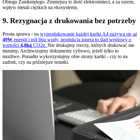
Obiegu Zamkniętego. Zmniejsza to ilość elektrośmieci, a za razem,
wpływ metali ciężkich na ekosystemy.
9. Rezygnacja z drukowania bez potrzeby
Prosta sprawa - na
wyprodukowanie każdej kartki A4 zużywa się aż
49W
energii i pół litra wody, produkcja tonera to ślad węglowy o
wartości
4,8kg
CO2e.
Nie drukujmy rzeczy, których drukować nie
musimy. Archiwizujmy dokumenty cyfrowo, jeżeli tylko to
możliwe. Ponadto wykorzystujmy obie strony kartki - czy to na
zadruk, czy na późniejsze notatki.