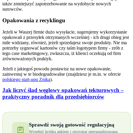
także zmniejszyć zapotrzebowanie na wydobycie nowych
surowców.
Opakowania z recyklingu
Jeżeli w Waszej firmie dużo wysyłacie, sugerujemy wykorzystanie
opakowań z przesyłek otrzymanych wcześniej - ich drugi obieg jest
mile widziany, również, jeżeli sprzedajesz swoje produkty. Nie ma
potrzeby sygnować kartonów czy taśm logotypem firmy - zrób z
tego case marketingowy, zwłaszcza, iż klienci oczekują od firm
zrównoważonych praktyk.
Jeżeli z jakiegoś powodu postawisz na nowe opakowanie,
zainwestuj w te biodegradowalne (znajdziesz je m.in. w ofercie
polskiego start-upu Znika
).
Jak liczyć ślad węglowy opakowań tekturowych –
praktyczny poradnik dla przedsiębiorców
Sprawdź swoją gotowość regulacyjną
Wypełnij krótką ankietę i otrzymaj spersonalizowaną