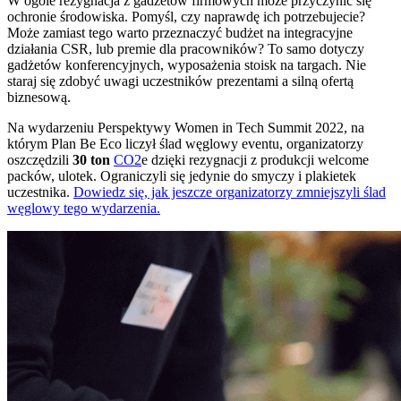
W ogóle rezygnacja z gadżetów firmowych może przyczynić się
ochronie środowiska. Pomyśl, czy naprawdę ich potrzebujecie?
Może zamiast tego warto przeznaczyć budżet na integracyjne
działania CSR, lub premie dla pracowników? To samo dotyczy
gadżetów konferencyjnych, wyposażenia stoisk na targach. Nie
staraj się zdobyć uwagi uczestników prezentami a silną ofertą
biznesową.
Na wydarzeniu Perspektywy Women in Tech Summit 2022, na
którym Plan Be Eco liczył ślad węglowy eventu, organizatorzy
oszczędzili
30 ton
CO2
e dzięki rezygnacji z produkcji welcome
packów, ulotek. Ograniczyli się jedynie do smyczy i plakietek
uczestnika.
Dowiedz się, jak jeszcze organizatorzy zmniejszyli ślad
węglowy tego wydarzenia.