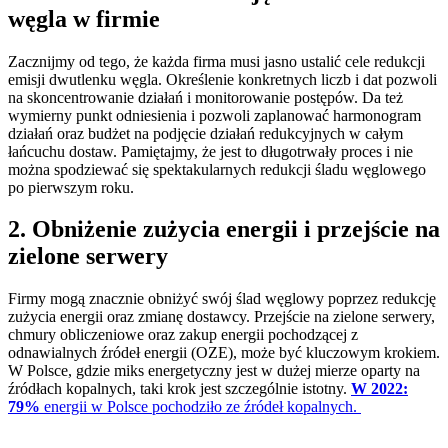
węgla w firmie
Zacznijmy od tego, że każda firma musi jasno ustalić cele redukcji
emisji dwutlenku węgla. Określenie konkretnych liczb i dat pozwoli
na skoncentrowanie działań i monitorowanie postępów. Da też
wymierny punkt odniesienia i pozwoli zaplanować harmonogram
działań oraz budżet na podjęcie działań redukcyjnych w całym
łańcuchu dostaw. Pamiętajmy, że jest to długotrwały proces i nie
można spodziewać się spektakularnych redukcji śladu węglowego
po pierwszym roku.
2. Obniżenie zużycia energii i przejście na
zielone serwery
Firmy mogą znacznie obniżyć swój ślad węglowy poprzez redukcję
zużycia energii oraz zmianę dostawcy. Przejście na zielone serwery,
chmury obliczeniowe oraz zakup energii pochodzącej z
odnawialnych źródeł energii (OZE), może być kluczowym krokiem.
W Polsce, gdzie miks energetyczny jest w dużej mierze oparty na
źródłach kopalnych, taki krok jest szczególnie istotny.
W 2022:
79%
energii w Polsce pochodziło ze źródeł kopalnych.