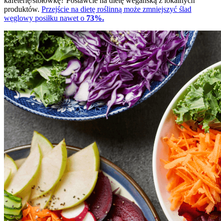
kafeterię/stołówkę? Postawcie na dietę wegańską z lokalnych
produktów.
Przejście na dietę roślinną może zmniejszyć ślad
węglowy posiłku nawet o
73%.