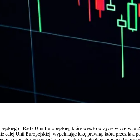
ejskiego i Rady Unii Europejskiej, które weszło w życie w czerwcu 2
e całej Unii Europejskiej, wypełniając lukę prawną, która przez lat
w oraz świadczenie usług związanych z kryptoaktywami, nakładając 