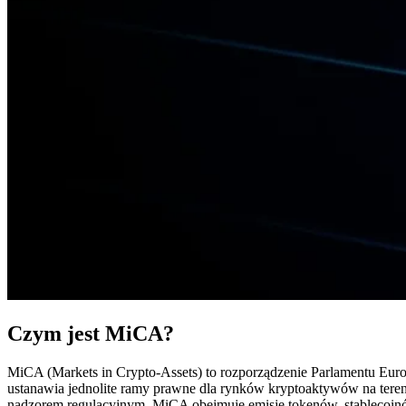
Czym jest MiCA?
MiCA (Markets in Crypto-Assets) to rozporządzenie Parlamentu Europ
ustanawia jednolite ramy prawne dla rynków kryptoaktywów na tereni
nadzorem regulacyjnym. MiCA obejmuje emisję tokenów, stablecoinó