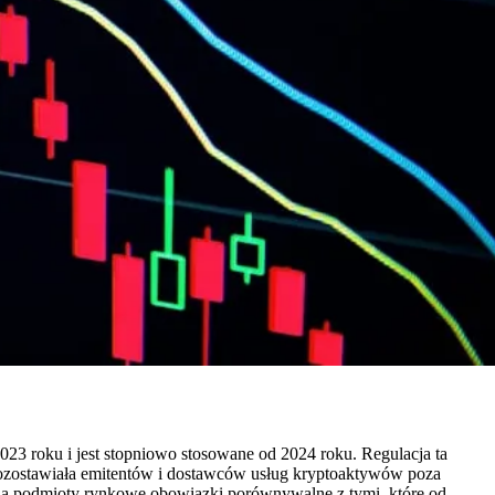
023 roku i jest stopniowo stosowane od 2024 roku. Regulacja ta
a pozostawiała emitentów i dostawców usług kryptoaktywów poza
na podmioty rynkowe obowiązki porównywalne z tymi, które od