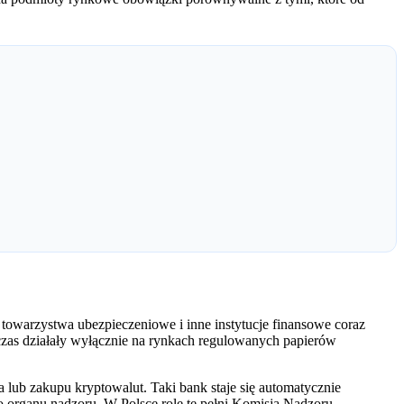
 towarzystwa ubezpieczeniowe i inne instytucje finansowe coraz
chczas działały wyłącznie na rynkach regulowanych papierów
lub zakupu kryptowalut. Taki bank staje się automatycznie
 organu nadzoru. W Polsce rolę tę pełni Komisja Nadzoru