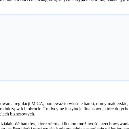
sowania regulacji MiCA, ponieważ to właśnie banki, domy maklerskie,
ośredniczą w ich obrocie. Tradycyjne instytucje finansowe, które doty
elach biznesowych.
iałalność banków, które oferują klientom możliwość przechowywania 
vice Provider) i musi uzyskać odpowiednie zezwolenie od krajowego