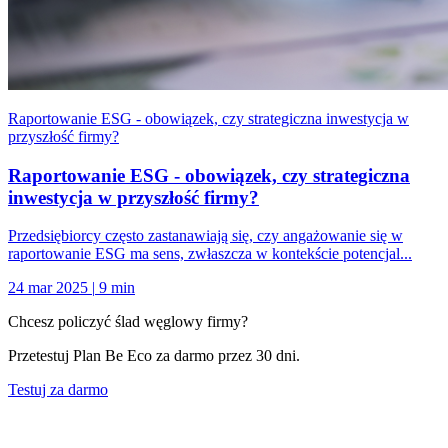
Raportowanie ESG - obowiązek, czy strategiczna inwestycja w
przyszłość firmy?
Raportowanie ESG - obowiązek, czy strategiczna
inwestycja w przyszłość firmy?
Przedsiębiorcy często zastanawiają się, czy angażowanie się w
raportowanie ESG ma sens, zwłaszcza w kontekście potencjal...
24 mar 2025
|
9 min
Chcesz policzyć ślad węglowy firmy?
Przetestuj Plan Be Eco za darmo przez 30 dni.
Testuj za darmo