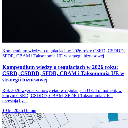
Kompendium wiedzy o regulacjach w 2026 roku: CSRD, CSDDD,
SFDR, CBAM i Taksonomia UE w strategii biznesowej
Kompendium wiedzy o regulacjach w 2026 roku:
CSRD, CSDDD, SFDR, CBAM i Taksonomia UE w
strategii biznesowej
Rok 2026 wyznacza nowy etap w regulacjach UE. To moment, w
którym CSRD, CSDDD, CBAM, SFDR i Taksonomia UE –
przestają by...
19 lut 2026
|
6 min