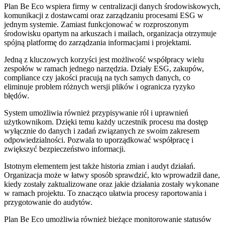
Plan Be Eco wspiera firmy w centralizacji danych środowiskowych,
komunikacji z dostawcami oraz zarządzaniu procesami ESG w
jednym systemie. Zamiast funkcjonować w rozproszonym
środowisku opartym na arkuszach i mailach, organizacja otrzymuje
spójną platformę do zarządzania informacjami i projektami.
Jedną z kluczowych korzyści jest możliwość współpracy wielu
zespołów w ramach jednego narzędzia. Działy ESG, zakupów,
compliance czy jakości pracują na tych samych danych, co
eliminuje problem różnych wersji plików i ogranicza ryzyko
błędów.
System umożliwia również przypisywanie ról i uprawnień
użytkownikom. Dzięki temu każdy uczestnik procesu ma dostęp
wyłącznie do danych i zadań związanych ze swoim zakresem
odpowiedzialności. Pozwala to uporządkować współpracę i
zwiększyć bezpieczeństwo informacji.
Istotnym elementem jest także historia zmian i audyt działań.
Organizacja może w łatwy sposób sprawdzić, kto wprowadził dane,
kiedy zostały zaktualizowane oraz jakie działania zostały wykonane
w ramach projektu. To znacząco ułatwia procesy raportowania i
przygotowanie do audytów.
Plan Be Eco umożliwia również bieżące monitorowanie statusów