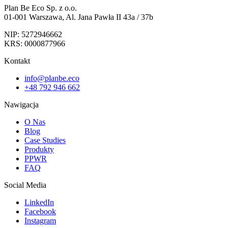
Plan Be Eco Sp. z o.o.
01-001 Warszawa, Al. Jana Pawła II 43a / 37b
NIP: 5272946662
KRS: 0000877966
Kontakt
info@planbe.eco
+48 792 946 662
Nawigacja
O Nas
Blog
Case Studies
Produkty
PPWR
FAQ
Social Media
LinkedIn
Facebook
Instagram