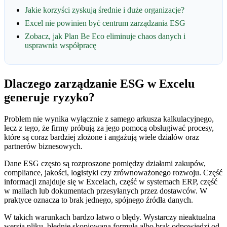
Jakie korzyści zyskują średnie i duże organizacje?
Excel nie powinien być centrum zarządzania ESG
Zobacz, jak Plan Be Eco eliminuje chaos danych i
usprawnia współpracę
Dlaczego zarządzanie ESG w Excelu
generuje ryzyko?
Problem nie wynika wyłącznie z samego arkusza kalkulacyjnego,
lecz z tego, że firmy próbują za jego pomocą obsługiwać procesy,
które są coraz bardziej złożone i angażują wiele działów oraz
partnerów biznesowych.
Dane ESG często są rozproszone pomiędzy działami zakupów,
compliance, jakości, logistyki czy zrównoważonego rozwoju. Część
informacji znajduje się w Excelach, część w systemach ERP, część
w mailach lub dokumentach przesyłanych przez dostawców. W
praktyce oznacza to brak jednego, spójnego źródła danych.
W takich warunkach bardzo łatwo o błędy. Wystarczy nieaktualna
wersja pliku, błędnie skopiowana formuła albo brak odpowiedzi od