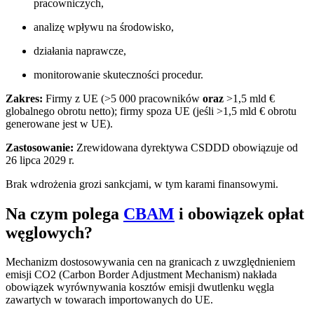
pracowniczych,
analizę wpływu na środowisko,
działania naprawcze,
monitorowanie skuteczności procedur.
Zakres:
Firmy z UE (>5 000 pracowników
oraz
>1,5 mld €
globalnego obrotu netto); firmy spoza UE (jeśli >1,5 mld € obrotu
generowane jest w UE).
Zastosowanie:
Zrewidowana dyrektywa CSDDD obowiązuje od
26 lipca 2029 r.
Brak wdrożenia grozi sankcjami, w tym karami finansowymi.
Na czym polega
CBAM
i obowiązek opłat
węglowych?
Mechanizm dostosowywania cen na granicach z uwzględnieniem
emisji CO2 (Carbon Border Adjustment Mechanism) nakłada
obowiązek wyrównywania kosztów emisji dwutlenku węgla
zawartych w towarach importowanych do UE.