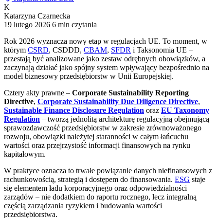
K
Katarzyna Czarnecka
19 lutego 2026
6 min czytania
Rok 2026 wyznacza nowy etap w regulacjach UE. To moment, w
którym
CSRD
, CSDDD,
CBAM
,
SFDR
i Taksonomia UE –
przestają być analizowane jako zestaw odrębnych obowiązków, a
zaczynają działać jako spójny system wpływający bezpośrednio na
model biznesowy przedsiębiorstw w Unii Europejskiej.
Cztery akty prawne –
Corporate Sustainability Reporting
Directive
,
Corporate Sustainability Due Diligence Directive
,
Sustainable Finance Disclosure Regulation
oraz
EU Taxonomy
Regulation
– tworzą jednolitą architekturę regulacyjną obejmującą
sprawozdawczość przedsiębiorstw w zakresie zrównoważonego
rozwoju, obowiązki należytej staranności w całym łańcuchu
wartości oraz przejrzystość informacji finansowych na rynku
kapitałowym.
W praktyce oznacza to trwałe powiązanie danych niefinansowych z
rachunkowością, strategią i dostępem do finansowania.
ESG
staje
się elementem ładu korporacyjnego oraz odpowiedzialności
zarządów – nie dodatkiem do raportu rocznego, lecz integralną
częścią zarządzania ryzykiem i budowania wartości
przedsiębiorstwa.