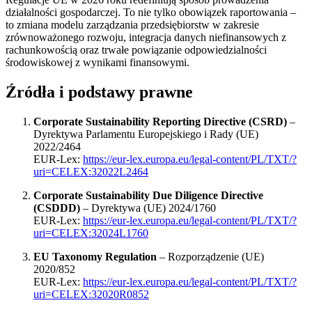
działalności gospodarczej. To nie tylko obowiązek raportowania –
to zmiana modelu zarządzania przedsiębiorstw w zakresie
zrównoważonego rozwoju, integracja danych niefinansowych z
rachunkowością oraz trwałe powiązanie odpowiedzialności
środowiskowej z wynikami finansowymi.
Źródła i podstawy prawne
Corporate Sustainability Reporting Directive (CSRD)
–
Dyrektywa Parlamentu Europejskiego i Rady (UE)
2022/2464
EUR-Lex:
https://eur-lex.europa.eu/legal-content/PL/TXT/?
uri=CELEX:32022L2464
Corporate Sustainability Due Diligence Directive
(CSDDD)
– Dyrektywa (UE) 2024/1760
EUR-Lex:
https://eur-lex.europa.eu/legal-content/PL/TXT/?
uri=CELEX:32024L1760
EU Taxonomy Regulation
– Rozporządzenie (UE)
2020/852
EUR-Lex:
https://eur-lex.europa.eu/legal-content/PL/TXT/?
uri=CELEX:32020R0852