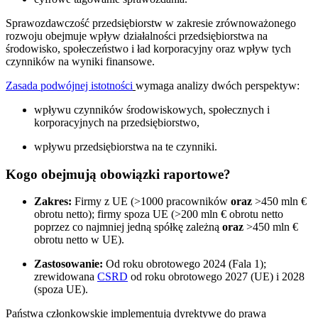
Sprawozdawczość przedsiębiorstw w zakresie zrównoważonego
rozwoju obejmuje wpływ działalności przedsiębiorstwa na
środowisko, społeczeństwo i ład korporacyjny oraz wpływ tych
czynników na wyniki finansowe.
Zasada podwójnej istotności
wymaga analizy dwóch perspektyw:
wpływu czynników środowiskowych, społecznych i
korporacyjnych na przedsiębiorstwo,
wpływu przedsiębiorstwa na te czynniki.
Kogo obejmują obowiązki raportowe?
Zakres:
Firmy z UE (>1000 pracowników
oraz
>450 mln €
obrotu netto); firmy spoza UE (>200 mln € obrotu netto
poprzez co najmniej jedną spółkę zależną
oraz
>450 mln €
obrotu netto w UE).
Zastosowanie:
Od roku obrotowego 2024 (Fala 1);
zrewidowana
CSRD
od roku obrotowego 2027 (UE) i 2028
(spoza UE).
Państwa członkowskie implementują dyrektywę do prawa