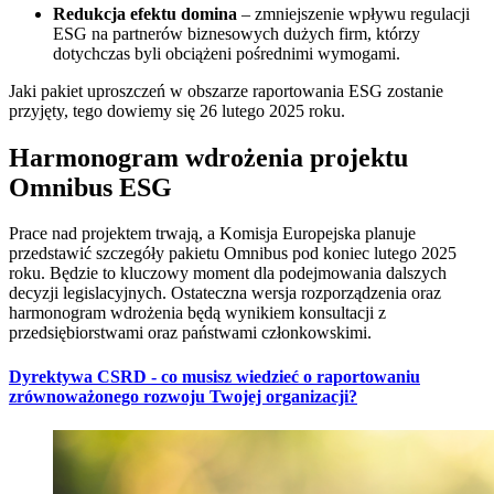
Redukcja efektu domina
– zmniejszenie wpływu regulacji
ESG na partnerów biznesowych dużych firm, którzy
dotychczas byli obciążeni pośrednimi wymogami.
Jaki pakiet uproszczeń w obszarze raportowania ESG zostanie
przyjęty, tego dowiemy się 26 lutego 2025 roku.
Harmonogram wdrożenia projektu
Omnibus ESG
Prace nad projektem trwają, a Komisja Europejska planuje
przedstawić szczegóły pakietu Omnibus pod koniec lutego 2025
roku. Będzie to kluczowy moment dla podejmowania dalszych
decyzji legislacyjnych. Ostateczna wersja rozporządzenia oraz
harmonogram wdrożenia będą wynikiem konsultacji z
przedsiębiorstwami oraz państwami członkowskimi.
Dyrektywa CSRD - co musisz wiedzieć o raportowaniu
zrównoważonego rozwoju Twojej organizacji?