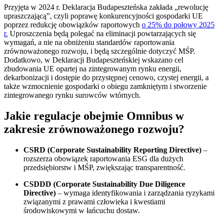
Przyjęta w 2024 r. Deklaracja Budapeszteńska zakłada „rewolucję
upraszczającą”, czyli poprawę konkurencyjności gospodarki UE
poprzez redukcję obowiązków raportowych
o 25% do połowy 2025
r.
Uproszczenia będą polegać na eliminacji powtarzających się
wymagań, a nie na obniżeniu standardów raportowania
zrównoważonego rozwoju, i będą szczególnie dotyczyć MŚP.
Dodatkowo, w Deklaracji Budapeszteńskiej wskazano cel
zbudowania UE opartej na zintegrowanym rynku energii,
dekarbonizacji i dostępie do przystępnej cenowo, czystej energii, a
także wzmocnienie gospodarki o obiegu zamkniętym i stworzenie
zintegrowanego rynku surowców wtórnych.
Jakie regulacje obejmie Omnibus w
zakresie zrównoważonego rozwoju?
CSRD (Corporate Sustainability Reporting Directive)
–
rozszerza obowiązek raportowania ESG dla dużych
przedsiębiorstw i MŚP, zwiększając transparentność.
CSDDD (Corporate Sustainability Due Diligence
Directive)
– wymaga identyfikowania i zarządzania ryzykami
związanymi z prawami człowieka i kwestiami
środowiskowymi w łańcuchu dostaw.