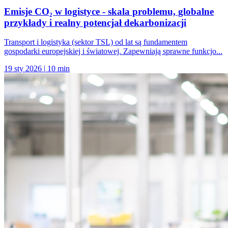
Emisje CO₂ w logistyce - skala problemu, globalne
przykłady i realny potencjał dekarbonizacji
Transport i logistyka (sektor TSL) od lat są fundamentem
gospodarki europejskiej i światowej. Zapewniają sprawne funkcjo...
19 sty 2026
|
10 min