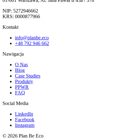
01-001 Warszawa, Al. Jana Pawła II 43a / 37b
NIP: 5272946662
KRS: 0000877966
Kontakt
info@planbe.eco
+48 792 946 662
Nawigacja
O Nas
Blog
Case Studies
Produkty
PPWR
FAQ
Social Media
LinkedIn
Facebook
Instagram
© 2026 Plan Be Eco