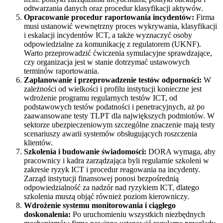
odtwarzania danych oraz procedur klasyfikacji aktywów.
Opracowanie procedur raportowania incydentów:
Firma
musi ustanowić wewnętrzny proces wykrywania, klasyfikacji
i eskalacji incydentów ICT, a także wyznaczyć osoby
odpowiedzialne za komunikację z regulatorem (UKNF).
Warto przeprowadzić ćwiczenia symulacyjne sprawdzające,
czy organizacja jest w stanie dotrzymać ustawowych
terminów raportowania.
Zaplanowanie i przeprowadzenie testów odporności:
W
zależności od wielkości i profilu instytucji konieczne jest
wdrożenie programu regularnych testów ICT, od
podstawowych testów podatności i penetracyjnych, aż po
zaawansowane testy TLPT dla największych podmiotów. W
sektorze ubezpieczeniowym szczególne znaczenie mają testy
scenariuszy awarii systemów obsługujących roszczenia
klientów.
Szkolenia i budowanie świadomości:
DORA wymaga, aby
pracownicy i kadra zarządzająca byli regularnie szkoleni w
zakresie ryzyk ICT i procedur reagowania na incydenty.
Zarząd instytucji finansowej ponosi bezpośrednią
odpowiedzialność za nadzór nad ryzykiem ICT, dlatego
szkolenia muszą objąć również poziom kierowniczy.
Wdrożenie systemu monitorowania i ciągłego
doskonalenia:
Po uruchomieniu wszystkich niezbędnych