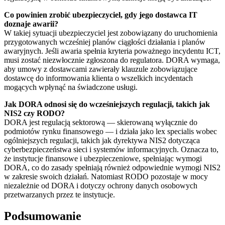
Co powinien zrobić ubezpieczyciel, gdy jego dostawca IT
doznaje awarii?
W takiej sytuacji ubezpieczyciel jest zobowiązany do uruchomienia
przygotowanych wcześniej planów ciągłości działania i planów
awaryjnych. Jeśli awaria spełnia kryteria poważnego incydentu ICT,
musi zostać niezwłocznie zgłoszona do regulatora. DORA wymaga,
aby umowy z dostawcami zawierały klauzule zobowiązujące
dostawcę do informowania klienta o wszelkich incydentach
mogących wpłynąć na świadczone usługi.
Jak DORA odnosi się do wcześniejszych regulacji, takich jak
NIS2 czy RODO?
DORA jest regulacją sektorową — skierowaną wyłącznie do
podmiotów rynku finansowego — i działa jako lex specialis wobec
ogólniejszych regulacji, takich jak dyrektywa NIS2 dotycząca
cyberbezpieczeństwa sieci i systemów informacyjnych. Oznacza to,
że instytucje finansowe i ubezpieczeniowe, spełniając wymogi
DORA, co do zasady spełniają również odpowiednie wymogi NIS2
w zakresie swoich działań. Natomiast RODO pozostaje w mocy
niezależnie od DORA i dotyczy ochrony danych osobowych
przetwarzanych przez te instytucje.
Podsumowanie