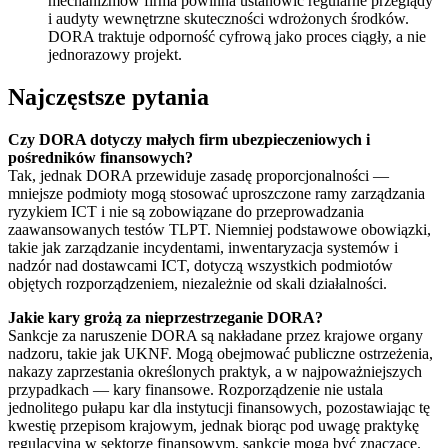
mechanizmów firma powinna ustanowić regularne przeglądy
i audyty wewnętrzne skuteczności wdrożonych środków.
DORA traktuje odporność cyfrową jako proces ciągły, a nie
jednorazowy projekt.
Najczęstsze pytania
Czy DORA dotyczy małych firm ubezpieczeniowych i
pośredników finansowych?
Tak, jednak DORA przewiduje zasadę proporcjonalności —
mniejsze podmioty mogą stosować uproszczone ramy zarządzania
ryzykiem ICT i nie są zobowiązane do przeprowadzania
zaawansowanych testów TLPT. Niemniej podstawowe obowiązki,
takie jak zarządzanie incydentami, inwentaryzacja systemów i
nadzór nad dostawcami ICT, dotyczą wszystkich podmiotów
objętych rozporządzeniem, niezależnie od skali działalności.
Jakie kary grożą za nieprzestrzeganie DORA?
Sankcje za naruszenie DORA są nakładane przez krajowe organy
nadzoru, takie jak UKNF. Mogą obejmować publiczne ostrzeżenia,
nakazy zaprzestania określonych praktyk, a w najpoważniejszych
przypadkach — kary finansowe. Rozporządzenie nie ustala
jednolitego pułapu kar dla instytucji finansowych, pozostawiając tę
kwestię przepisom krajowym, jednak biorąc pod uwagę praktykę
regulacyjną w sektorze finansowym, sankcje mogą być znaczące.