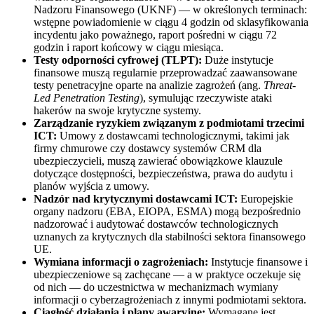
Nadzoru Finansowego (UKNF) — w określonych terminach:
wstępne powiadomienie w ciągu 4 godzin od sklasyfikowania
incydentu jako poważnego, raport pośredni w ciągu 72
godzin i raport końcowy w ciągu miesiąca.
Testy odporności cyfrowej (TLPT):
Duże instytucje
finansowe muszą regularnie przeprowadzać zaawansowane
testy penetracyjne oparte na analizie zagrożeń (ang.
Threat-
Led Penetration Testing
), symulując rzeczywiste ataki
hakerów na swoje krytyczne systemy.
Zarządzanie ryzykiem związanym z podmiotami trzecimi
ICT:
Umowy z dostawcami technologicznymi, takimi jak
firmy chmurowe czy dostawcy systemów CRM dla
ubezpieczycieli, muszą zawierać obowiązkowe klauzule
dotyczące dostępności, bezpieczeństwa, prawa do audytu i
planów wyjścia z umowy.
Nadzór nad krytycznymi dostawcami ICT:
Europejskie
organy nadzoru (EBA, EIOPA, ESMA) mogą bezpośrednio
nadzorować i audytować dostawców technologicznych
uznanych za krytycznych dla stabilności sektora finansowego
UE.
Wymiana informacji o zagrożeniach:
Instytucje finansowe i
ubezpieczeniowe są zachęcane — a w praktyce oczekuje się
od nich — do uczestnictwa w mechanizmach wymiany
informacji o cyberzagrożeniach z innymi podmiotami sektora.
Ciągłość działania i plany awaryjne:
Wymagane jest