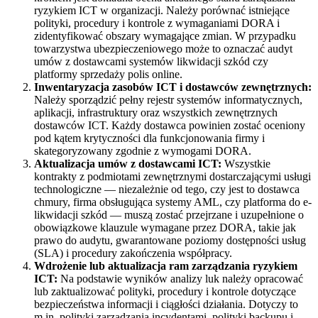
ryzykiem ICT w organizacji. Należy porównać istniejące
polityki, procedury i kontrole z wymaganiami DORA i
zidentyfikować obszary wymagające zmian. W przypadku
towarzystwa ubezpieczeniowego może to oznaczać audyt
umów z dostawcami systemów likwidacji szkód czy
platformy sprzedaży polis online.
Inwentaryzacja zasobów ICT i dostawców zewnętrznych:
Należy sporządzić pełny rejestr systemów informatycznych,
aplikacji, infrastruktury oraz wszystkich zewnętrznych
dostawców ICT. Każdy dostawca powinien zostać oceniony
pod kątem krytyczności dla funkcjonowania firmy i
skategoryzowany zgodnie z wymogami DORA.
Aktualizacja umów z dostawcami ICT:
Wszystkie
kontrakty z podmiotami zewnętrznymi dostarczającymi usługi
technologiczne — niezależnie od tego, czy jest to dostawca
chmury, firma obsługująca systemy AML, czy platforma do e-
likwidacji szkód — muszą zostać przejrzane i uzupełnione o
obowiązkowe klauzule wymagane przez DORA, takie jak
prawo do audytu, gwarantowane poziomy dostępności usług
(SLA) i procedury zakończenia współpracy.
Wdrożenie lub aktualizacja ram zarządzania ryzykiem
ICT:
Na podstawie wyników analizy luk należy opracować
lub zaktualizować polityki, procedury i kontrole dotyczące
bezpieczeństwa informacji i ciągłości działania. Dotyczy to
m.in. polityki zarządzania incydentami, polityki backupu i