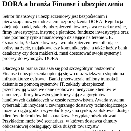
DORA a branża Finanse i ubezpieczenia
Sektor finansowy i ubezpieczeniowy jest bezpośrednim i
pierwszoplanowym adresatem rozporządzenia DORA. Regulacja
obejmuje banki, zakłady ubezpieczeń, towarzystwa reasekuracyjne,
firmy inwestycyjne, instytucje płatnicze, fundusze inwestycyjne oraz
inne podmioty rynku finansowego działające na terenie UE.
Oznacza to, że każde towarzystwo ubezpieczeniowe oferujące
polisy na życie, majątkowe czy komunikacyjne, a także każdy bank
detaliczny czy dom maklerski, musi dostosować swoje systemy i
procesy do wymogów DORA.
Dlaczego ta branża znalazła się pod szczególnym nadzorem?
Finanse i ubezpieczenia opierają się w coraz większym stopniu na
infrastrukturze cyfrowej. Banki przetwarzają miliony transakcji
dziennie za pomocą systemów IT, zakłady ubezpieczeń
przechowują wrażliwe dane osobowe i medyczne klientów w
chmurze, a firmy inwestycyjne korzystają z algorytmów
handlowych działających w czasie rzeczywistym. Awaria systemu,
cyberatak lub incydent u zewnętrznego dostawcy technologicznego
może w ciągu godzin wywołać kryzys na rynku, zablokować dostęp
klientów do środków lub sparaliżować wypłatę odszkodowań.
Przykładem może być scenariusz, w którym dostawca chmury
obliczeniowej obsługujący kilka dużych towarzystw