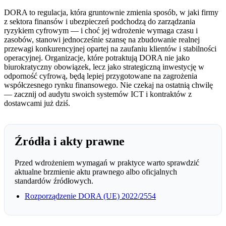
DORA to regulacja, która gruntownie zmienia sposób, w jaki firmy
z sektora finansów i ubezpieczeń podchodzą do zarządzania
ryzykiem cyfrowym — i choć jej wdrożenie wymaga czasu i
zasobów, stanowi jednocześnie szansę na zbudowanie realnej
przewagi konkurencyjnej opartej na zaufaniu klientów i stabilności
operacyjnej. Organizacje, które potraktują DORA nie jako
biurokratyczny obowiązek, lecz jako strategiczną inwestycję w
odporność cyfrową, będą lepiej przygotowane na zagrożenia
współczesnego rynku finansowego. Nie czekaj na ostatnią chwilę
— zacznij od audytu swoich systemów ICT i kontraktów z
dostawcami już dziś.
Źródła i akty prawne
Przed wdrożeniem wymagań w praktyce warto sprawdzić
aktualne brzmienie aktu prawnego albo oficjalnych
standardów źródłowych.
Rozporządzenie DORA (UE) 2022/2554