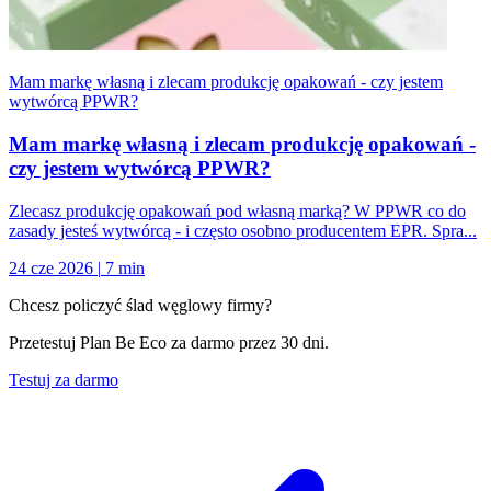
Mam markę własną i zlecam produkcję opakowań - czy jestem
wytwórcą PPWR?
Mam markę własną i zlecam produkcję opakowań -
czy jestem wytwórcą PPWR?
Zlecasz produkcję opakowań pod własną marką? W PPWR co do
zasady jesteś wytwórcą - i często osobno producentem EPR. Spra...
24 cze 2026
|
7 min
Chcesz policzyć ślad węglowy firmy?
Przetestuj Plan Be Eco za darmo przez 30 dni.
Testuj za darmo