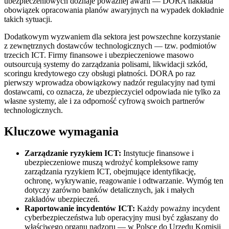
ubezpieczeniowych doznaje poważnej awarii — DORA nakłada
obowiązek opracowania planów awaryjnych na wypadek dokładnie
takich sytuacji.
Dodatkowym wyzwaniem dla sektora jest powszechne korzystanie
z zewnętrznych dostawców technologicznych — tzw. podmiotów
trzecich ICT. Firmy finansowe i ubezpieczeniowe masowo
outsourcują systemy do zarządzania polisami, likwidacji szkód,
scoringu kredytowego czy obsługi płatności. DORA po raz
pierwszy wprowadza obowiązkowy nadzór regulacyjny nad tymi
dostawcami, co oznacza, że ubezpieczyciel odpowiada nie tylko za
własne systemy, ale i za odporność cyfrową swoich partnerów
technologicznych.
Kluczowe wymagania
Zarządzanie ryzykiem ICT:
Instytucje finansowe i
ubezpieczeniowe muszą wdrożyć kompleksowe ramy
zarządzania ryzykiem ICT, obejmujące identyfikację,
ochronę, wykrywanie, reagowanie i odtwarzanie. Wymóg ten
dotyczy zarówno banków detalicznych, jak i małych
zakładów ubezpieczeń.
Raportowanie incydentów ICT:
Każdy poważny incydent
cyberbezpieczeństwa lub operacyjny musi być zgłaszany do
właściwego organu nadzoru — w Polsce do Urzędu Komisji