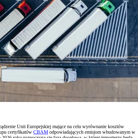
ządzenie Unii Europejskiej mające na celu wyrównanie kosztów
upu certyfikatów
CBAM
odpowiadających emisjom wbudowanym w
a 2026 roku rozpoczyna się faza docelowa, w której importerzy będą