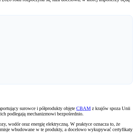
importujący surowce i półprodukty objęte
CBAM
z krajów spoza Unii
zecich podlegają mechanizmowi bezpośrednio.
ozy, wodór oraz energię elektryczną. W praktyce oznacza to, że
ć emisje wbudowane w te produkty, a docelowo wykupywać certyfikaty