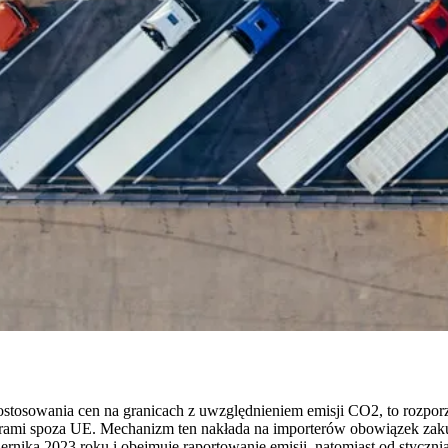
tosowania cen na granicach z uwzględnieniem emisji CO2, to rozpor
erami spoza UE. Mechanizm ten nakłada na importerów obowiązek zak
rnika 2023 roku i obejmuje raportowanie emisji, natomiast od styczni