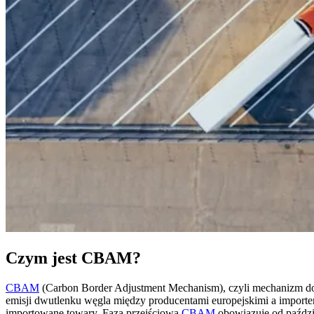
Czym jest CBAM?
CBAM
(Carbon Border Adjustment Mechanism), czyli mechanizm dos
emisji dwutlenku węgla między producentami europejskimi a import
importowane towary. Faza przejściowa
CBAM
obowiązuje od paździe