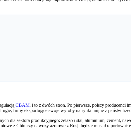
regulacją
CBAM
, i to z dwóch stron. Po pierwsze, polscy producenci 
 drugie, firmy eksportujące swoje wyroby na rynki unijne z państw tr
nych dla sektora produkcyjnego: żelazo i stal, aluminium, cement, naw
luminiowe z Chin czy nawozy azotowe z Rosji będzie musiał raportowa