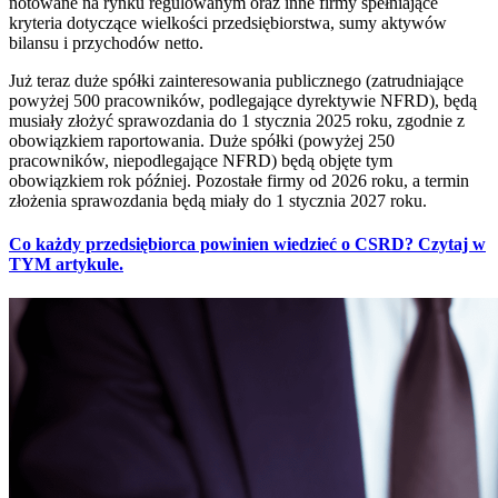
notowane na rynku regulowanym oraz inne firmy spełniające
kryteria dotyczące wielkości przedsiębiorstwa, sumy aktywów
bilansu i przychodów netto.
Już teraz duże spółki zainteresowania publicznego (zatrudniające
powyżej 500 pracowników, podlegające dyrektywie NFRD), będą
musiały złożyć sprawozdania do 1 stycznia 2025 roku, zgodnie z
obowiązkiem raportowania. Duże spółki (powyżej 250
pracowników, niepodlegające NFRD) będą objęte tym
obowiązkiem rok później. Pozostałe firmy od 2026 roku, a termin
złożenia sprawozdania będą miały do 1 stycznia 2027 roku.
Co każdy przedsiębiorca powinien wiedzieć o CSRD? Czytaj w
TYM artykule.