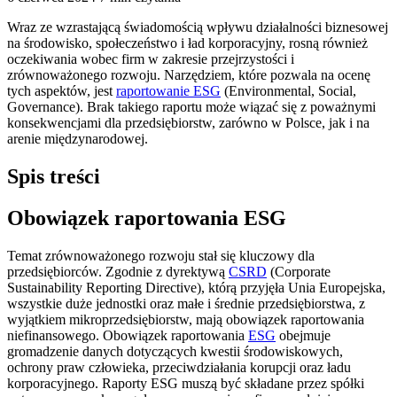
Wraz ze wzrastającą świadomością wpływu działalności biznesowej
na środowisko, społeczeństwo i ład korporacyjny, rosną również
oczekiwania wobec firm w zakresie przejrzystości i
zrównoważonego rozwoju. Narzędziem, które pozwala na ocenę
tych aspektów, jest
raportowanie ESG
(Environmental, Social,
Governance). Brak takiego raportu może wiązać się z poważnymi
konsekwencjami dla przedsiębiorstw, zarówno w Polsce, jak i na
arenie międzynarodowej.
Spis treści
Obowiązek raportowania ESG
Temat zrównoważonego rozwoju stał się kluczowy dla
przedsiębiorców. Zgodnie z dyrektywą
CSRD
(Corporate
Sustainability Reporting Directive), którą przyjęła Unia Europejska,
wszystkie duże jednostki oraz małe i średnie przedsiębiorstwa, z
wyjątkiem mikroprzedsiębiorstw, mają obowiązek raportowania
niefinansowego. Obowiązek raportowania
ESG
obejmuje
gromadzenie danych dotyczących kwestii środowiskowych,
ochrony praw człowieka, przeciwdziałania korupcji oraz ładu
korporacyjnego. Raporty ESG muszą być składane przez spółki