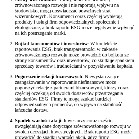
zrównoważonego rozwoju i nie raportują wpływu na
środowisko, mogą doświadczać poważnych strat
wizerunkowych. Konsumenci coraz częściej wybierają
produkty i usługi firm odpowiedzialnych społecznie i
ekologicznie, a brak raportu ESG może negatywnie wpłynąć
na ich postrzeganie marki.
Bojkot konsumentów i inwestorów
: W kontekście
raportowania ESG, brak transparentności w zakresie
zrównoważonego rozwoju może prowadzić do bojkotu ze
strony konsumentów oraz inwestorów, co skutkuje spadkiem
sprzedaży towarów i trudnościami w pozyskiwaniu kapitału.
Pogorszenie relacji biznesowych
: Niewystarczające
zaangażowanie w raportowanie niefinansowe może
pogorszyć relacje z partnerami biznesowymi, którzy coraz
częściej oczekują od swoich dostawców przestrzegania
standardów ESG. Firmy te mogą szukać bardziej
odpowiedzialnych partnerów, co wpływa na stabilność
łańcucha dostaw.
Spadek wartości akcji
: Inwestorzy coraz częściej
uwzględniają dane dotyczące zrównoważonego rozwoju w
swoich decyzjach inwestycyjnych. Brak raportu ESG może
prowadzić do spadku wartości akcji, gdyż firmy