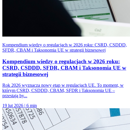
Kompendium wiedzy o regulacjach w 2026 roku: CSRD, CSDDD,
SFDR, CBAM i Taksonomia UE w strategii biznesowej
Kompendium wiedzy o regulacjach w 2026 roku:
CSRD, CSDDD, SFDR, CBAM i Taksonomia UE w
strategii biznesowej
Rok 2026 wyznacza nowy etap w regulacjach UE. To moment, w
którym CSRD, CSDDD, CBAM, SFDR i Taksonomia UE –
przestają by...
19 lut 2026
|
6 min