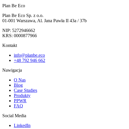
Plan Be Eco
Plan Be Eco Sp. z o.o.
01-001 Warszawa, Al. Jana Pawła II 43a / 37b
NIP: 5272946662
KRS: 0000877966
Kontakt
info@planbe.eco
+48 792 946 662
Nawigacja
O Nas
Blog
Case Studies
Produkty
PPWR
FAQ
Social Media
LinkedIn