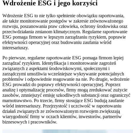
Wdrożenie ESG i jego korzyści
Wdrożenie ESG to nie tylko spełnienie obowiązku raportowania,
ale także monitorowanie postępów w zakresie zrównoważonego
rozwoju, poszanowania praw człowieka, ochrony środowiska oraz
przeciwdziałania zmianom klimatycznym. Regularne raportowanie
ESG pomaga firmom w lepszym zarządzaniu ryzykiem, poprawie
efektywności operacyjnej oraz budowaniu zaufania wśród
interesariuszy.
Po pierwsze, regularne raportowanie ESG pomaga firmom lepiej
zarządzać ryzykiem. Identyfikacja i monitorowanie zagrożeń
związanych z aspektami środowiskowymi, społecznymi i
zarządczymi umożliwia wcześniejsze wykrywanie potencjalnych
problemów i odpowiednie reagowanie na nie. Po drugie, wdrożenie
ESG prowadzi do poprawy efektywności operacyjnej. Poprzez
analizę i optymalizację procesów, firmy mogą zredukować zużycie
zasobów, zmniejszyć emisję szkodliwych substancji oraz ograniczyć
marnotrawstwo. Po trzecie, firmy stosujące ESG budują zaufanie
wśród interesariuszy. Przejrzystość i uczciwość w raportowaniu
działań związanych ze zrównoważonym rozwojem zwiększają
wiarygodność firmy w oczach klientów, inwestorów, partnerów
biznesowych i pracowników.