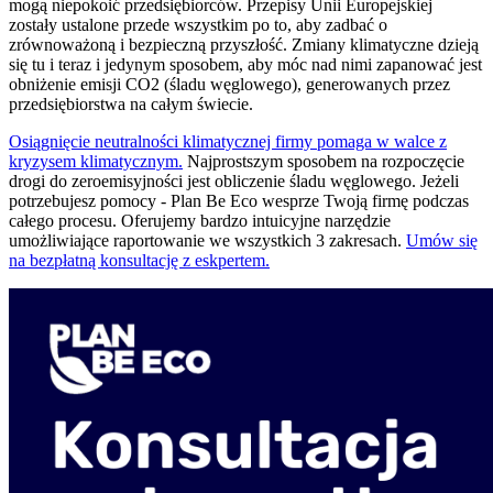
mogą niepokoić przedsiębiorców. Przepisy Unii Europejskiej
zostały ustalone przede wszystkim po to, aby zadbać o
zrównoważoną i bezpieczną przyszłość. Zmiany klimatyczne dzieją
się tu i teraz i jedynym sposobem, aby móc nad nimi zapanować jest
obniżenie emisji CO2 (śladu węglowego), generowanych przez
przedsiębiorstwa na całym świecie.
Osiągnięcie neutralności klimatycznej firmy pomaga w walce z
kryzysem klimatycznym.
Najprostszym sposobem na rozpoczęcie
drogi do zeroemisyjności jest obliczenie śladu węglowego. Jeżeli
potrzebujesz pomocy - Plan Be Eco wesprze Twoją firmę podczas
całego procesu. Oferujemy bardzo intuicyjne narzędzie
umożliwiające raportowanie we wszystkich 3 zakresach.
Umów się
na bezpłatną konsultację z eskpertem.