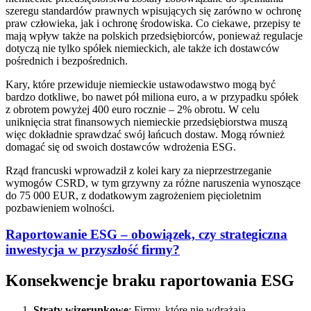
szeregu standardów prawnych wpisujących się zarówno w ochronę
praw człowieka, jak i ochronę środowiska. Co ciekawe, przepisy te
mają wpływ także na polskich przedsiębiorców, ponieważ regulacje
dotyczą nie tylko spółek niemieckich, ale także ich dostawców
pośrednich i bezpośrednich.
Kary, które przewiduje niemieckie ustawodawstwo mogą być
bardzo dotkliwe, bo nawet pół miliona euro, a w przypadku spółek
z obrotem powyżej 400 euro rocznie – 2% obrotu. W celu
uniknięcia strat finansowych niemieckie przedsiębiorstwa muszą
więc dokładnie sprawdzać swój łańcuch dostaw. Mogą również
domagać się od swoich dostawców wdrożenia ESG.
Rząd francuski wprowadził z kolei kary za nieprzestrzeganie
wymogów CSRD, w tym grzywny za różne naruszenia wynoszące
do 75 000 EUR, z dodatkowym zagrożeniem pięcioletnim
pozbawieniem wolności.
Raportowanie ESG – obowiązek, czy strategiczna
inwestycja w przyszłość firmy?
Konsekwencje braku raportowania ESG
Straty wizerunkowe
: Firmy, które nie wdrażają