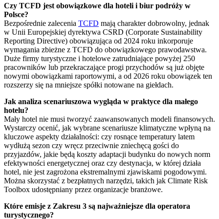
Czy TCFD jest obowiązkowe dla hoteli i biur podróży w
Polsce?
Bezpośrednie zalecenia
TCFD
mają charakter dobrowolny, jednak
w Unii Europejskiej dyrektywa CSRD (Corporate Sustainability
Reporting Directive) obowiązująca od 2024 roku inkorporuje
wymagania zbieżne z TCFD do obowiązkowego prawodawstwa.
Duże firmy turystyczne i hotelowe zatrudniające powyżej 250
pracowników lub przekraczające progi przychodów są już objęte
nowymi obowiązkami raportowymi, a od 2026 roku obowiązek ten
rozszerzy się na mniejsze spółki notowane na giełdach.
Jak analiza scenariuszowa wygląda w praktyce dla małego
hotelu?
Mały hotel nie musi tworzyć zaawansowanych modeli finansowych.
Wystarczy ocenić, jak wybrane scenariusze klimatyczne wpłyną na
kluczowe aspekty działalności: czy rosnące temperatury latem
wydłużą sezon czy wręcz przeciwnie zniechęcą gości do
przyjazdów, jakie będą koszty adaptacji budynku do nowych norm
efektywności energetycznej oraz czy destynacja, w której działa
hotel, nie jest zagrożona ekstremalnymi zjawiskami pogodowymi.
Można skorzystać z bezpłatnych narzędzi, takich jak Climate Risk
Toolbox udostępniany przez organizacje branżowe.
Które emisje z Zakresu 3 są najważniejsze dla operatora
turystycznego?