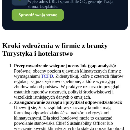
Wpisz adres URL i sprawdź ile CO₂ generuje Twoja
strona. Bezpłatnie.
Sprawdź swoją stronę
Kroki wdrożenia w firmie z branży
Turystyka i hotelarstwo
Przeprowadzenie wstępnej oceny luk (gap analysis):
Porównaj obecny poziom ujawnień klimatycznych firmy z
wymaganiami
TCFD
. Zidentyfikuj, które z czterech filarów
regulacji są już częściowo spełnione, a które wymagają
zbudowania od podstaw. W praktyce oznacza to przegląd
ostatnich raportów rocznych, polityki środowiskowej i
wszelkich istniejących danych o emisjach.
Zaangażowanie zarządu i przydział odpowiedzialności:
Upewnij się, że zarząd lub wyznaczony komitet mają
formalną odpowiedzialność za nadzór nad ryzykami
klimatycznymi. Dla sieci hotelowej może to oznaczać
powołanie stanowiska Chief Sustainability Officer lub
włączenie kwestii klimatycznych do stałego porządku obrad