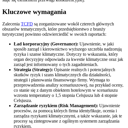
Kluczowe wymagania
Zalecenia
TCFD
są zorganizowane wokół czterech głównych
obszarów tematycznych, które przedsiębiorstwo z branży
turystycznej powinno odzwierciedlić w swoich raportach:
Ład korporacyjny (Governance):
Ujawnienie, w jaki
sposób zarząd i kierownictwo wyższego szczebla nadzorują
ryzyka i szanse klimatyczne. Dotyczy to wskazania, który
organ decyzyjny odpowiada za kwestie klimatyczne oraz jak
zarząd jest informowany o tych zagadnieniach.
Strategia (Strategy):
Opisanie realnych i potencjalnych
skutków ryzyk i szans klimatycznych dla działalności,
strategii i planowania finansowego firmy. Wymaga to
przeprowadzenia analizy scenariuszowej, na przykład oceny,
co stanie się z danym obiektem hotelowym w scenariuszu
wzrostu temperatury o 1,5 stopnia Celsjusza lub 4 stopnie
Celsjusza.
Zarządzanie ryzykiem (Risk Management):
Ujawnienie
procesów, za pomocą których firma identyfikuje, ocenia i
zarządza ryzykami klimatycznymi, a także wskazanie, jak te
procesy są zintegrowane z ogólnym systemem zarządzania
ryzykiem.