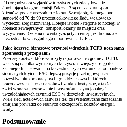
Dla organizatora wyjazdów turystycznych zdecydowanie
dominującą kategorią emisji Zakresu 3 są emisje z transportu
klientów, przede wszystkim z lotów. Szacuje się, że mogą one
stanowić od 70 do 90 procent całkowitego śladu węglowego
wycieczki zorganizowanej. Kolejne istotne kategorie to noclegi w
hotelach zewnętrznych, transport lokalny na miejscu oraz
wyżywienie. Rzetelna inwentaryzacja tych emisji jest trudna, ale
niezbędna do wiarygodnego raportowania TCFD.
Jakie korzyści biznesowe przynosi wdrożenie TCFD poza samą
zgodnością z przepisami?
Przedsiębiorstwa, które wdrożyły raportowanie zgodne z TCFD,
wskazują na kilka wymiernych korzyści: łatwiejszy dostęp do
zielonego finansowania na korzystniejszych warunkach od banków
stosujących kryteria ESG, lepszą pozycję przetargową przy
pozyskiwaniu korporacyjnych grup biznesowych, których
pracodawcy mają własne zobowiązania klimatyczne, a także
zwiększone zainteresowanie inwestorów instytucjonalnych
uwzględniających czynniki ESG w decyzjach inwestycyjnych.
Wiele sieci hotelowych zauważa też, że systematyczne zarządzanie
emisjami prowadzi do realnych oszczędności kosztów energii i
wody.
Podsumowanie