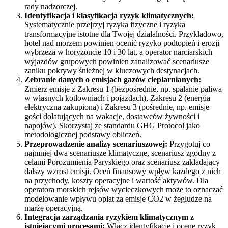
rady nadzorczej.
Identyfikacja i klasyfikacja ryzyk klimatycznych:
Systematycznie przejrzyj ryzyka fizyczne i ryzyka
transformacyjne istotne dla Twojej działalności. Przykładowo,
hotel nad morzem powinien ocenić ryzyko podtopień i erozji
wybrzeża w horyzoncie 10 i 30 lat, a operator narciarskich
wyjazdów grupowych powinien zanalizować scenariusze
zaniku pokrywy śnieżnej w kluczowych destynacjach.
Zebranie danych o emisjach gazów cieplarnianych:
Zmierz emisje z Zakresu 1 (bezpośrednie, np. spalanie paliwa
w własnych kotłowniach i pojazdach), Zakresu 2 (energia
elektryczna zakupiona) i Zakresu 3 (pośrednie, np. emisje
gości dolatujących na wakacje, dostawców żywności i
napojów). Skorzystaj ze standardu GHG Protocol jako
metodologicznej podstawy obliczeń.
Przeprowadzenie analizy scenariuszowej:
Przygotuj co
najmniej dwa scenariusze klimatyczne, scenariusz zgodny z
celami Porozumienia Paryskiego oraz scenariusz zakładający
dalszy wzrost emisji. Oceń finansowy wpływ każdego z nich
na przychody, koszty operacyjne i wartość aktywów. Dla
operatora morskich rejsów wycieczkowych może to oznaczać
modelowanie wpływu opłat za emisje CO2 w żegludze na
marżę operacyjną.
Integracja zarządzania ryzykiem klimatycznym z
istniejącymi procesami:
Włącz identyfikację i ocenę ryzyk