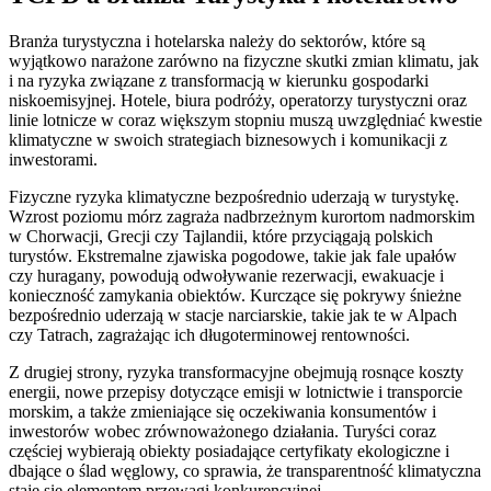
Branża turystyczna i hotelarska należy do sektorów, które są
wyjątkowo narażone zarówno na fizyczne skutki zmian klimatu, jak
i na ryzyka związane z transformacją w kierunku gospodarki
niskoemisyjnej. Hotele, biura podróży, operatorzy turystyczni oraz
linie lotnicze w coraz większym stopniu muszą uwzględniać kwestie
klimatyczne w swoich strategiach biznesowych i komunikacji z
inwestorami.
Fizyczne ryzyka klimatyczne bezpośrednio uderzają w turystykę.
Wzrost poziomu mórz zagraża nadbrzeżnym kurortom nadmorskim
w Chorwacji, Grecji czy Tajlandii, które przyciągają polskich
turystów. Ekstremalne zjawiska pogodowe, takie jak fale upałów
czy huragany, powodują odwoływanie rezerwacji, ewakuacje i
konieczność zamykania obiektów. Kurczące się pokrywy śnieżne
bezpośrednio uderzają w stacje narciarskie, takie jak te w Alpach
czy Tatrach, zagrażając ich długoterminowej rentowności.
Z drugiej strony, ryzyka transformacyjne obejmują rosnące koszty
energii, nowe przepisy dotyczące emisji w lotnictwie i transporcie
morskim, a także zmieniające się oczekiwania konsumentów i
inwestorów wobec zrównoważonego działania. Turyści coraz
częściej wybierają obiekty posiadające certyfikaty ekologiczne i
dbające o ślad węglowy, co sprawia, że transparentność klimatyczna
staje się elementem przewagi konkurencyjnej.