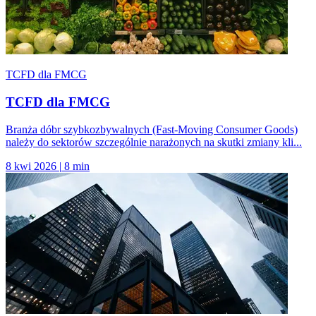
TCFD dla FMCG
TCFD dla FMCG
Branża dóbr szybkozbywalnych (Fast-Moving Consumer Goods)
należy do sektorów szczególnie narażonych na skutki zmiany kli...
8 kwi 2026
|
8 min