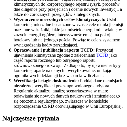
klimatycznych do korporacyjnego rejestru ryzyk, procesów
due diligence przy przejęciach i ocenie nowych inwestycji, a
także do corocznych przeglądów strategicznych.
Wyznaczenie mierzalnych celów klimatycznych:
Ustal
konkretne, mierzalne i osadzone w czasie cele redukcji emisji
oraz inne wskaźniki, takie jak odsetek energii odnawialnej w
zużyciu energii ogółem, intensywność emisji na pokój
hotelowy lub na jednego gościa. Powiąż te cele z systemem
wynagradzania kadry zarządzającej.
Opracowanie i publikacja raportu TCFD:
Przygotuj
ujawnienia klimatyczne zgodne z zaleceniami
TCFD
jako
część raportu rocznego lub odrębnego raportu
zrównoważonego rozwoju. Zadbaj o to, by ujawnienia były
konkretne, oparte na danych i weryfikowalne, unikając
ogólnikowych deklaracji bez wsparcia w liczbach.
Weryfikacja i ciągłe doskonalenie:
Poddaj dane o emisjach
niezależnej weryfikacji przez uprawnionego audytora.
Regularnie aktualizuj analizę scenariuszową w miarę
pojawiania się nowych danych naukowych i zmieniającego
się otoczenia regulacyjnego, zwłaszcza w kontekście
rozporządzenia CSRD obowiązującego w Unii Europejskiej.
Najczęstsze pytania