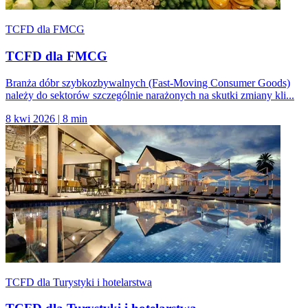
TCFD dla FMCG
TCFD dla FMCG
Branża dóbr szybkozbywalnych (Fast-Moving Consumer Goods)
należy do sektorów szczególnie narażonych na skutki zmiany kli...
8 kwi 2026
|
8 min
TCFD dla Turystyki i hotelarstwa