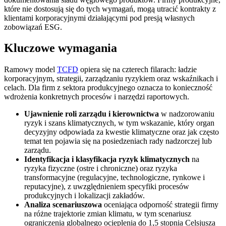
które nie dostosują się do tych wymagań, mogą utracić kontrakty z
klientami korporacyjnymi działającymi pod presją własnych
zobowiązań ESG.
Kluczowe wymagania
Ramowy model
TCFD
opiera się na czterech filarach: ładzie
korporacyjnym, strategii, zarządzaniu ryzykiem oraz wskaźnikach i
celach. Dla firm z sektora produkcyjnego oznacza to konieczność
wdrożenia konkretnych procesów i narzędzi raportowych.
Ujawnienie roli zarządu i kierownictwa
w nadzorowaniu
ryzyk i szans klimatycznych, w tym wskazanie, który organ
decyzyjny odpowiada za kwestie klimatyczne oraz jak często
temat ten pojawia się na posiedzeniach rady nadzorczej lub
zarządu.
Identyfikacja i klasyfikacja ryzyk klimatycznych
na
ryzyka fizyczne (ostre i chroniczne) oraz ryzyka
transformacyjne (regulacyjne, technologiczne, rynkowe i
reputacyjne), z uwzględnieniem specyfiki procesów
produkcyjnych i lokalizacji zakładów.
Analiza scenariuszowa
oceniająca odporność strategii firmy
na różne trajektorie zmian klimatu, w tym scenariusz
ograniczenia globalnego ocieplenia do 1,5 stopnia Celsjusza