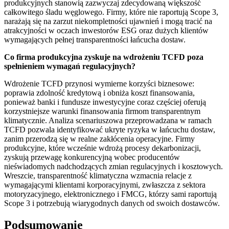
produkcyjnych stanowią zazwyczaj zdecydowaną większość
całkowitego śladu węglowego. Firmy, które nie raportują Scope 3,
narażają się na zarzut niekompletności ujawnień i mogą tracić na
atrakcyjności w oczach inwestorów ESG oraz dużych klientów
wymagających pełnej transparentności łańcucha dostaw.
Co firma produkcyjna zyskuje na wdrożeniu TCFD poza
spełnieniem wymagań regulacyjnych?
Wdrożenie TCFD przynosi wymierne korzyści biznesowe:
poprawia zdolność kredytową i obniża koszt finansowania,
ponieważ banki i fundusze inwestycyjne coraz częściej oferują
korzystniejsze warunki finansowania firmom transparentnym
klimatycznie. Analiza scenariuszowa przeprowadzana w ramach
TCFD pozwala identyfikować ukryte ryzyka w łańcuchu dostaw,
zanim przerodzą się w realne zakłócenia operacyjne. Firmy
produkcyjne, które wcześnie wdrożą procesy dekarbonizacji,
zyskują przewagę konkurencyjną wobec producentów
nieświadomych nadchodzących zmian regulacyjnych i kosztowych.
Wreszcie, transparentność klimatyczna wzmacnia relacje z
wymagającymi klientami korporacyjnymi, zwłaszcza z sektora
motoryzacyjnego, elektronicznego i FMCG, którzy sami raportują
Scope 3 i potrzebują wiarygodnych danych od swoich dostawców.
Podsumowanie