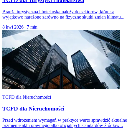
TCFD dla Turystyki i hotelarstwa
Branża turystyczna i hotelarska należy do sektorów, które są
wyjątkowo narażone zarówno na fizyczne skutki zmian klimatu...
8 kwi 2026
|
7 min
TCFD dla Nieruchomości
TCFD dla Nieruchomości
Przed wdrożeniem wymagań w praktyce warto sprawdzić aktualne
brzmienie aktu prawnego albo oficjalnych standardów źródłow...