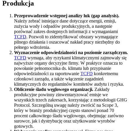
Produkcja
Przeprowadzenie wstępnej analizy luk (gap analysis).
Należy zebrać istniejące dane dotyczące energii, emisji,
zużycia wody i odpadów produkcyjnych, a następnie
porównać zakres dostępnych informacji z wymaganiami
TCFD
. Pozwoli to zidentyfikować obszary wymagające
pilnego działania i oszacować nakład pracy niezbędny do
pełnego wdrożenia.
Wyznaczenie odpowiedzialności na poziomie zarządczym.
TCFD
wymaga, aby ryzykami klimatycznymi zajmowały się
najwyższe organy decyzyjne firmy. W praktyce oznacza to
powołanie pełnomocnika ds. klimatu lub przypisanie
odpowiedzialności za raportowanie
TCFD
konkretnemu
członkowi zarządu, a także włączenie zagadnień
klimatycznych do regulaminów komitetów audytu i ryzyka.
Obliczenie śladu węglowego organizacji.
Zakłady
produkcyjne powinny zinwentaryzować emisje we
wszystkich trzech zakresach, korzystając z metodologii GHG
Protocol. Szczególną uwagę należy zwrócić na Scope 3,
który w branży produkcyjnej często stanowi ponad 70
procent całkowitego śladu węglowego, obejmując zarówno
surowce, jak i dystrybucję oraz użytkowanie wyrobów
gotowych.