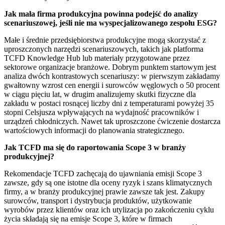
Jak mała firma produkcyjna powinna podejść do analizy
scenariuszowej, jeśli nie ma wyspecjalizowanego zespołu ESG?
Małe i średnie przedsiębiorstwa produkcyjne mogą skorzystać z
uproszczonych narzędzi scenariuszowych, takich jak platforma
TCFD Knowledge Hub lub materiały przygotowane przez
sektorowe organizacje branżowe. Dobrym punktem startowym jest
analiza dwóch kontrastowych scenariuszy: w pierwszym zakładamy
gwałtowny wzrost cen energii i surowców węglowych o 50 procent
w ciągu pięciu lat, w drugim analizujemy skutki fizyczne dla
zakładu w postaci rosnącej liczby dni z temperaturami powyżej 35
stopni Celsjusza wpływających na wydajność pracowników i
urządzeń chłodniczych. Nawet tak uproszczone ćwiczenie dostarcza
wartościowych informacji do planowania strategicznego.
Jak TCFD ma się do raportowania Scope 3 w branży
produkcyjnej?
Rekomendacje TCFD zachęcają do ujawniania emisji Scope 3
zawsze, gdy są one istotne dla oceny ryzyk i szans klimatycznych
firmy, a w branży produkcyjnej prawie zawsze tak jest. Zakupy
surowców, transport i dystrybucja produktów, użytkowanie
wyrobów przez klientów oraz ich utylizacja po zakończeniu cyklu
życia składają się na emisje Scope 3, które w firmach