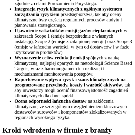
zgodnie z celami Porozumienia Paryskiego.
Integracja ryzyk klimatycznych z ogólnym systemem
zarządzania ryzykiem
przedsiębiorstwa, tak aby oceny
klimatyczne były częścią regularnych procesów audytu i
planowania strategicznego.
Ujawnienie wskaźników emisji gazów cieplarnianych
w
zakresach Scope 1 (emisje bezpośrednie z własnych
instalacji), Scope 2 (emisje z zakupionej energii) oraz Scope 3
(emisje w łańcuchu wartości, w tym od dostawców i w fazie
użytkowania produktów).
Wyznaczenie celów redukcji emisji
spójnych z nauką
klimatyczną, najlepiej opartych na metodologii Science Based
Targets, wraz z harmonogramem ich realizacji i
mechanizmami monitorowania postępów.
Raportowanie wpływu ryzyk i szans klimatycznych na
prognozowane przychody, koszty i wartość aktywów
, tak
aby inwestorzy mogli ocenić finansową istotność zagadnień
klimatycznych dla danej spółki.
Ocena odporności łańcucha dostaw
na zakłócenia
klimatyczne, ze szczególnym uwzględnieniem kluczowych
dostawców surowców i komponentów zlokalizowanych w
regionach wysokiego ryzyka.
Kroki wdrożenia w firmie z branży