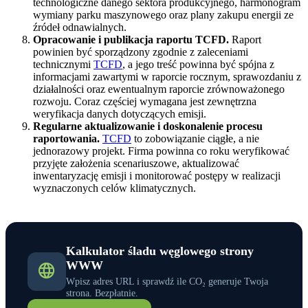
technologiczne danego sektora produkcyjnego, harmonogram
wymiany parku maszynowego oraz plany zakupu energii ze
źródeł odnawialnych.
Opracowanie i publikacja raportu TCFD.
Raport
powinien być sporządzony zgodnie z zaleceniami
technicznymi
TCFD
, a jego treść powinna być spójna z
informacjami zawartymi w raporcie rocznym, sprawozdaniu z
działalności oraz ewentualnym raporcie zrównoważonego
rozwoju. Coraz częściej wymagana jest zewnętrzna
weryfikacja danych dotyczących emisji.
Regularne aktualizowanie i doskonalenie procesu
raportowania.
TCFD
to zobowiązanie ciągłe, a nie
jednorazowy projekt. Firma powinna co roku weryfikować
przyjęte założenia scenariuszowe, aktualizować
inwentaryzację emisji i monitorować postępy w realizacji
wyznaczonych celów klimatycznych.
Kalkulator śladu węglowego strony
WWW
Wpisz adres URL i sprawdź ile CO₂ generuje Twoja
strona. Bezpłatnie.