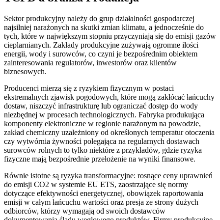
Sektor produkcyjny należy do grup działalności gospodarczej
najsilniej narażonych na skutki zmian klimatu, a jednocześnie do
tych, które w największym stopniu przyczyniają się do emisji gazów
cieplarnianych. Zakłady produkcyjne zużywają ogromne ilości
energii, wody i surowców, co czyni je bezpośrednim obiektem
zainteresowania regulatorów, inwestorów oraz klientów
biznesowych.
Producenci mierzą się z ryzykiem fizycznym w postaci
ekstremalnych zjawisk pogodowych, które mogą zakłócać łańcuchy
dostaw, niszczyć infrastrukturę lub ograniczać dostęp do wody
niezbędnej w procesach technologicznych. Fabryka produkująca
komponenty elektroniczne w regionie narażonym na powodzie,
zakład chemiczny uzależniony od określonych temperatur otoczenia
czy wytwórnia żywności polegająca na regularnych dostawach
surowców rolnych to tylko niektóre z przykładów, gdzie ryzyka
fizyczne mają bezpośrednie przełożenie na wyniki finansowe.
Równie istotne są ryzyka transformacyjne: rosnące ceny uprawnień
do emisji CO2 w systemie EU ETS, zaostrzające się normy
dotyczące efektywności energetycznej, obowiązek raportowania
emisji w całym łańcuchu wartości oraz presja ze strony dużych
odbiorców, którzy wymagają od swoich dostawców
dokumentowania śladu węglowego produktów. Firmy produkcyjne,