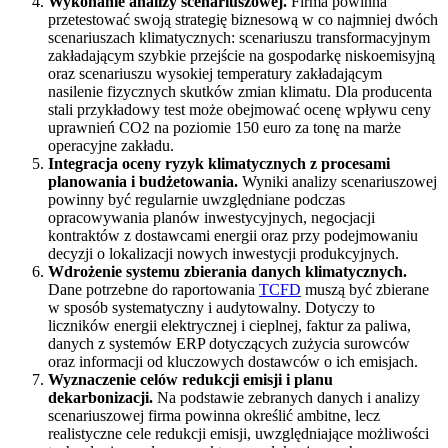
Wykonanie analizy scenariuszowej.
Firma powinna
przetestować swoją strategię biznesową w co najmniej dwóch
scenariuszach klimatycznych: scenariuszu transformacyjnym
zakładającym szybkie przejście na gospodarkę niskoemisyjną
oraz scenariuszu wysokiej temperatury zakładającym
nasilenie fizycznych skutków zmian klimatu. Dla producenta
stali przykładowy test może obejmować ocenę wpływu ceny
uprawnień CO2 na poziomie 150 euro za tonę na marże
operacyjne zakładu.
Integracja oceny ryzyk klimatycznych z procesami
planowania i budżetowania.
Wyniki analizy scenariuszowej
powinny być regularnie uwzględniane podczas
opracowywania planów inwestycyjnych, negocjacji
kontraktów z dostawcami energii oraz przy podejmowaniu
decyzji o lokalizacji nowych inwestycji produkcyjnych.
Wdrożenie systemu zbierania danych klimatycznych.
Dane potrzebne do raportowania
TCFD
muszą być zbierane
w sposób systematyczny i audytowalny. Dotyczy to
liczników energii elektrycznej i cieplnej, faktur za paliwa,
danych z systemów ERP dotyczących zużycia surowców
oraz informacji od kluczowych dostawców o ich emisjach.
Wyznaczenie celów redukcji emisji i planu
dekarbonizacji.
Na podstawie zebranych danych i analizy
scenariuszowej firma powinna określić ambitne, lecz
realistyczne cele redukcji emisji, uwzględniające możliwości