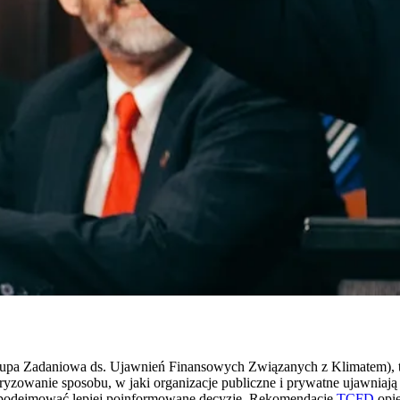
s (Grupa Zadaniowa ds. Ujawnień Finansowych Związanych z Klimatem)
aryzowanie sposobu, w jaki organizacje publiczne i prywatne ujawniają
ły podejmować lepiej poinformowane decyzje. Rekomendacje
TCFD
opie