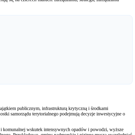
ajątkiem publicznym, infrastrukturą krytyczną i środkami
ostki samorządu terytorialnego podejmują decyzje inwestycyjne o
ej i komunalnej wskutek intensywnych opadów i powodzi, wyższe
alnego. Przykładowo, gminy nadmorskie i nizinne muszą uwzględniać