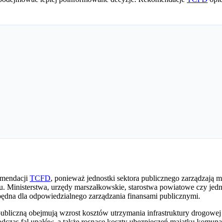
omendacji
TCFD
, ponieważ jednostki sektora publicznego zarządzają m
u. Ministerstwa, urzędy marszałkowskie, starostwa powiatowe czy jedn
zbędna dla odpowiedzialnego zarządzania finansami publicznymi.
publiczną obejmują wzrost kosztów utrzymania infrastruktury drogow
dczas fal upałów, a także rosnące koszty ubezpieczeń majątku komun