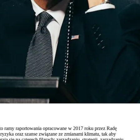
, to ramy raportowania opracowane w 2017 roku przez Radę
 ryzyka oraz szanse związane ze zmianami klimatu, tak aby
rają się na czterech filarach: zarządzaniu, strategii, zarządzaniu