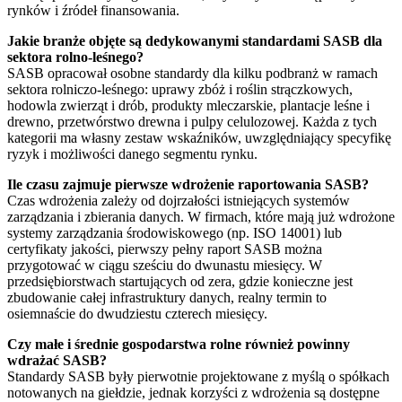
rynków i źródeł finansowania.
Jakie branże objęte są dedykowanymi standardami SASB dla
sektora rolno-leśnego?
SASB opracował osobne standardy dla kilku podbranż w ramach
sektora rolniczo-leśnego: uprawy zbóż i roślin strączkowych,
hodowla zwierząt i drób, produkty mleczarskie, plantacje leśne i
drewno, przetwórstwo drewna i pulpy celulozowej. Każda z tych
kategorii ma własny zestaw wskaźników, uwzględniający specyfikę
ryzyk i możliwości danego segmentu rynku.
Ile czasu zajmuje pierwsze wdrożenie raportowania SASB?
Czas wdrożenia zależy od dojrzałości istniejących systemów
zarządzania i zbierania danych. W firmach, które mają już wdrożone
systemy zarządzania środowiskowego (np. ISO 14001) lub
certyfikaty jakości, pierwszy pełny raport SASB można
przygotować w ciągu sześciu do dwunastu miesięcy. W
przedsiębiorstwach startujących od zera, gdzie konieczne jest
zbudowanie całej infrastruktury danych, realny termin to
osiemnaście do dwudziestu czterech miesięcy.
Czy małe i średnie gospodarstwa rolne również powinny
wdrażać SASB?
Standardy SASB były pierwotnie projektowane z myślą o spółkach
notowanych na giełdzie, jednak korzyści z wdrożenia są dostępne