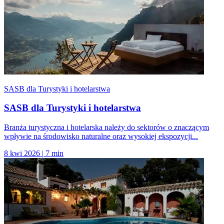
SASB dla Turystyki i hotelarstwa
SASB dla Turystyki i hotelarstwa
Branża turystyczna i hotelarska należy do sektorów o znaczącym
wpływie na środowisko naturalne oraz wysokiej ekspozycji...
8 kwi 2026
|
7 min