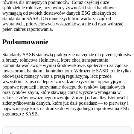
również dla mniejszych podmiotów. Coraz częściej duże
spółdzielnie rolnicze, przetwórcy żywności i sieci handlowe
wymagają od swoich dostawców danych ESG zbieżnych ze
standardami SASB. Dla mniejszych firm warto zacząć od
wybranych, priorytetowych wskaźników, a nie od razu wdrażać
pełen zakres raportowania.
Podsumowanie
Standardy SASB stanowią praktyczne narzędzie dla przedsiębiorstw
z branży rolnictwa i leśnictwa, które chcą transparentnie
komunikować swoje wyniki środowiskowe, społeczne i zarządcze
inwestorom, bankom i kontrahentom. Wdrożenie SASB to nie tylko
obowiązek rosnący wraz z presją regulacyjną, lecz przede
wszystkim szansa na lepsze zarządzanie ryzykami operacyjnymi,
poprawę reputacji i utrzymanie dostępu do rynków kapitałowych
oraz rynków zbytu, które stawiają coraz wyższe wymagania w
zakresie zrównoważonego rozwoju. Zacznij od analizy istotności i
zidentyfikowania danych, które już dziś posiadasz — to pierwszy i
najważniejszy krok na drodze do wiarygodnego raportowania ESG
zgodnego z SASB.