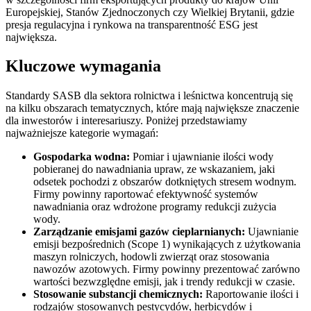
Europejskiej, Stanów Zjednoczonych czy Wielkiej Brytanii, gdzie
presja regulacyjna i rynkowa na transparentność ESG jest
największa.
Kluczowe wymagania
Standardy SASB dla sektora rolnictwa i leśnictwa koncentrują się
na kilku obszarach tematycznych, które mają największe znaczenie
dla inwestorów i interesariuszy. Poniżej przedstawiamy
najważniejsze kategorie wymagań:
Gospodarka wodna:
Pomiar i ujawnianie ilości wody
pobieranej do nawadniania upraw, ze wskazaniem, jaki
odsetek pochodzi z obszarów dotkniętych stresem wodnym.
Firmy powinny raportować efektywność systemów
nawadniania oraz wdrożone programy redukcji zużycia
wody.
Zarządzanie emisjami gazów cieplarnianych:
Ujawnianie
emisji bezpośrednich (Scope 1) wynikających z użytkowania
maszyn rolniczych, hodowli zwierząt oraz stosowania
nawozów azotowych. Firmy powinny prezentować zarówno
wartości bezwzględne emisji, jak i trendy redukcji w czasie.
Stosowanie substancji chemicznych:
Raportowanie ilości i
rodzajów stosowanych pestycydów, herbicydów i