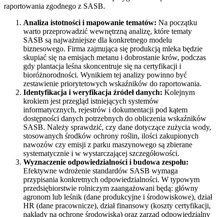
raportowania zgodnego z SASB.
Analiza istotności i mapowanie tematów:
Na początku
warto przeprowadzić wewnętrzną analizę, które tematy
SASB są najważniejsze dla konkretnego modelu
biznesowego. Firma zajmująca się produkcją mleka będzie
skupiać się na emisjach metanu i dobrostanie krów, podczas
gdy plantacja leśna skoncentruje się na certyfikacji i
bioróżnorodności. Wynikiem tej analizy powinno być
zestawienie priorytetowych wskaźników do raportowania.
Identyfikacja i weryfikacja źródeł danych:
Kolejnym
krokiem jest przegląd istniejących systemów
informatycznych, rejestrów i dokumentacji pod kątem
dostępności danych potrzebnych do obliczenia wskaźników
SASB. Należy sprawdzić, czy dane dotyczące zużycia wody,
stosowanych środków ochrony roślin, ilości zakupionych
nawozów czy emisji z parku maszynowego są zbierane
systematycznie i w wystarczającej szczegółowości.
Wyznaczenie odpowiedzialności i budowa zespołu:
Efektywne wdrożenie standardów SASB wymaga
przypisania konkretnych odpowiedzialności. W typowym
przedsiębiorstwie rolniczym zaangażowani będą: główny
agronom lub leśnik (dane produkcyjne i środowiskowe), dział
HR (dane pracownicze), dział finansowy (koszty certyfikacji,
nakłady na ochronę środowiska) oraz zarząd odpowiedzialny