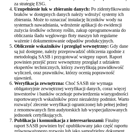
za strategię ESG.
Uzupełnienie luk w zbieraniu danych:
Po zidentyfikowaniu
braków w dostępnych danych należy wdrożyć systemy ich
zbierania. Może to oznaczać instalację liczników wody na
systemach nawadniania, wdrożenie aplikacji do ewidencji
zużycia środków ochrony roślin, zakup oprogramowania do
obliczania śladu węglowego floty maszyn lub regularne
ważenie i dokumentowanie odpadów produkcyjnych.
Obliczenie wskaźników i przegląd wewnętrzny:
Gdy dane
są już dostępne, należy przeprowadzić obliczenia zgodnie z
metodologią SASB i przygotować wstępny raport. Raport
powinien przejść przez wewnętrzny przegląd z udziałem
ekspertów technicznych, którzy zweryfikują prawidłowość
wyliczeń, oraz prawników, którzy ocenią poprawność
ujawnień.
Weryfikacja zewnętrzna:
Choć SASB nie wymaga
obligatoryjnie zewnętrznej weryfikacji danych, coraz więcej
inwestorów i banków oczekuje potwierdzenia wiarygodności
raportowanych wskaźników przez niezależny podmiot. Warto
rozważyć zlecenie weryfikacji ograniczonej lub pełnej jednej
z renomowanych firm audytorskich lub wyspecjalizowanych
jednostek certyfikujących.
Publikacja i komunikacja z interesariuszami:
Finalny
raport SASB powinien być opublikowany jako część raportu
zrównoważonego rozwoju lub jako samodzielny dokument