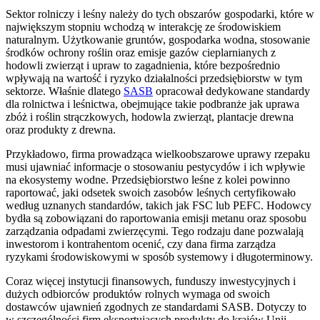
Sektor rolniczy i leśny należy do tych obszarów gospodarki, które w
największym stopniu wchodzą w interakcję ze środowiskiem
naturalnym. Użytkowanie gruntów, gospodarka wodna, stosowanie
środków ochrony roślin oraz emisje gazów cieplarnianych z
hodowli zwierząt i upraw to zagadnienia, które bezpośrednio
wpływają na wartość i ryzyko działalności przedsiębiorstw w tym
sektorze. Właśnie dlatego
SASB
opracował dedykowane standardy
dla rolnictwa i leśnictwa, obejmujące takie podbranże jak uprawa
zbóż i roślin strączkowych, hodowla zwierząt, plantacje drewna
oraz produkty z drewna.
Przykładowo, firma prowadząca wielkoobszarowe uprawy rzepaku
musi ujawniać informacje o stosowaniu pestycydów i ich wpływie
na ekosystemy wodne. Przedsiębiorstwo leśne z kolei powinno
raportować, jaki odsetek swoich zasobów leśnych certyfikowało
według uznanych standardów, takich jak FSC lub PEFC. Hodowcy
bydła są zobowiązani do raportowania emisji metanu oraz sposobu
zarządzania odpadami zwierzęcymi. Tego rodzaju dane pozwalają
inwestorom i kontrahentom ocenić, czy dana firma zarządza
ryzykami środowiskowymi w sposób systemowy i długoterminowy.
Coraz więcej instytucji finansowych, funduszy inwestycyjnych i
dużych odbiorców produktów rolnych wymaga od swoich
dostawców ujawnień zgodnych ze standardami SASB. Dotyczy to
w szczególności firm eksportujących produkty do krajów Unii