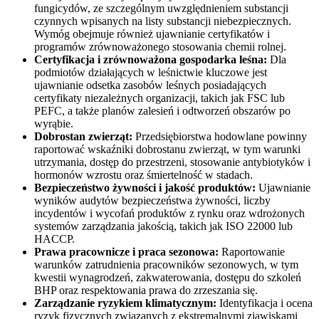
fungicydów, ze szczególnym uwzględnieniem substancji
czynnych wpisanych na listy substancji niebezpiecznych.
Wymóg obejmuje również ujawnianie certyfikatów i
programów zrównoważonego stosowania chemii rolnej.
Certyfikacja i zrównoważona gospodarka leśna:
Dla
podmiotów działających w leśnictwie kluczowe jest
ujawnianie odsetka zasobów leśnych posiadających
certyfikaty niezależnych organizacji, takich jak FSC lub
PEFC, a także planów zalesień i odtworzeń obszarów po
wyrąbie.
Dobrostan zwierząt:
Przedsiębiorstwa hodowlane powinny
raportować wskaźniki dobrostanu zwierząt, w tym warunki
utrzymania, dostęp do przestrzeni, stosowanie antybiotyków i
hormonów wzrostu oraz śmiertelność w stadach.
Bezpieczeństwo żywności i jakość produktów:
Ujawnianie
wyników audytów bezpieczeństwa żywności, liczby
incydentów i wycofań produktów z rynku oraz wdrożonych
systemów zarządzania jakością, takich jak ISO 22000 lub
HACCP.
Prawa pracownicze i praca sezonowa:
Raportowanie
warunków zatrudnienia pracowników sezonowych, w tym
kwestii wynagrodzeń, zakwaterowania, dostępu do szkoleń
BHP oraz respektowania prawa do zrzeszania się.
Zarządzanie ryzykiem klimatycznym:
Identyfikacja i ocena
ryzyk fizycznych związanych z ekstremalnymi zjawiskami