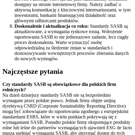
dostępny na stronie internetowej firmy. Należy zadbać o
aktywną komunikację z kluczowymi interesariuszami, w tym
inwestorami, bankami finansującymi działalność oraz
głównymi odbiorcami produktów.
Doskonalenie i aktualizacja co roku:
Standardy SASB są
aktualizowane, a wymagania rynkowe rosną. Wdrożenie
raportowania SASB to nie jednorazowe zadanie, lecz ciągły
proces doskonalenia. Warto wyznaczyć osobę
odpowiedzialną za śledzenie zmian w standardach i
dostosowywanie wewnętrznych procesów zbierania danych
do nowych wymogów.
Najczęstsze pytania
Czy standardy SASB są obowiązkowe dla polskich firm
rolniczych?
Na dzień dzisiejszy standardy SASB nie są bezpośrednio
wymagane przez polskie prawo. Jednak firmy objęte unijną
dyrektywą CSRD (Corporate Sustainability Reporting Directive)
mogą być zobowiązane do raportowania zgodnego z europejskimi
standardami ESRS, które w wielu punktach pokrywają się z
wymaganiami SASB. Ponadto polskie firmy eksportujące produkty
rolne lub leśne do partnerów wymagających ujawnień ESG de facto
muszą spełniać wymagania SASB, aby utrzymać dostęp do tych