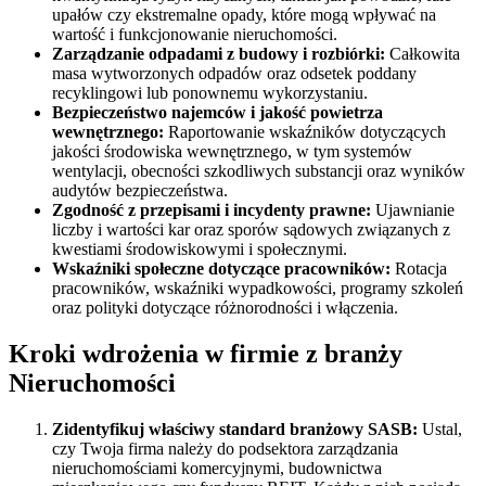
upałów czy ekstremalne opady, które mogą wpływać na
wartość i funkcjonowanie nieruchomości.
Zarządzanie odpadami z budowy i rozbiórki:
Całkowita
masa wytworzonych odpadów oraz odsetek poddany
recyklingowi lub ponownemu wykorzystaniu.
Bezpieczeństwo najemców i jakość powietrza
wewnętrznego:
Raportowanie wskaźników dotyczących
jakości środowiska wewnętrznego, w tym systemów
wentylacji, obecności szkodliwych substancji oraz wyników
audytów bezpieczeństwa.
Zgodność z przepisami i incydenty prawne:
Ujawnianie
liczby i wartości kar oraz sporów sądowych związanych z
kwestiami środowiskowymi i społecznymi.
Wskaźniki społeczne dotyczące pracowników:
Rotacja
pracowników, wskaźniki wypadkowości, programy szkoleń
oraz polityki dotyczące różnorodności i włączenia.
Kroki wdrożenia w firmie z branży
Nieruchomości
Zidentyfikuj właściwy standard branżowy SASB:
Ustal,
czy Twoja firma należy do podsektora zarządzania
nieruchomościami komercyjnymi, budownictwa