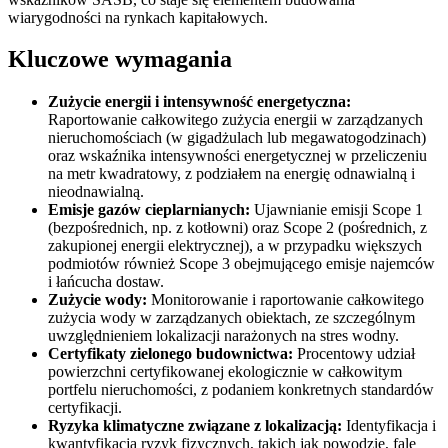
wiarygodności na rynkach kapitałowych.
Kluczowe wymagania
Zużycie energii i intensywność energetyczna:
Raportowanie całkowitego zużycia energii w zarządzanych
nieruchomościach (w gigadżulach lub megawatogodzinach)
oraz wskaźnika intensywności energetycznej w przeliczeniu
na metr kwadratowy, z podziałem na energię odnawialną i
nieodnawialną.
Emisje gazów cieplarnianych:
Ujawnianie emisji Scope 1
(bezpośrednich, np. z kotłowni) oraz Scope 2 (pośrednich, z
zakupionej energii elektrycznej), a w przypadku większych
podmiotów również Scope 3 obejmującego emisje najemców
i łańcucha dostaw.
Zużycie wody:
Monitorowanie i raportowanie całkowitego
zużycia wody w zarządzanych obiektach, ze szczególnym
uwzględnieniem lokalizacji narażonych na stres wodny.
Certyfikaty zielonego budownictwa:
Procentowy udział
powierzchni certyfikowanej ekologicznie w całkowitym
portfelu nieruchomości, z podaniem konkretnych standardów
certyfikacji.
Ryzyka klimatyczne związane z lokalizacją:
Identyfikacja i
kwantyfikacja ryzyk fizycznych, takich jak powodzie, fale