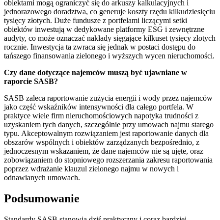
obiektami mogą ograniczyć się do arkuszy kalkulacyjnych i
jednorazowego doradztwa, co generuje koszty rzędu kilkudziesięciu
tysięcy złotych. Duże fundusze z portfelami liczącymi setki
obiektów inwestują w dedykowane platformy ESG i zewnętrzne
audyty, co może oznaczać nakłady sięgające kilkuset tysięcy złotych
rocznie. Inwestycja ta zwraca się jednak w postaci dostępu do
tańszego finansowania zielonego i wyższych wycen nieruchomości.
Czy dane dotyczące najemców muszą być ujawniane w
raporcie SASB?
SASB zaleca raportowanie zużycia energii i wody przez najemców
jako część wskaźników intensywności dla całego portfela. W
praktyce wiele firm nieruchomościowych napotyka trudności z
uzyskaniem tych danych, szczególnie przy umowach najmu starego
typu. Akceptowalnym rozwiązaniem jest raportowanie danych dla
obszarów wspólnych i obiektów zarządzanych bezpośrednio, z
jednoczesnym wskazaniem, że dane najemców nie są ujęte, oraz
zobowiązaniem do stopniowego rozszerzania zakresu raportowania
poprzez wdrażanie klauzul zielonego najmu w nowych i
odnawianych umowach.
Podsumowanie
Standardy SASB stanowią dziś praktyczny i coraz bardziej