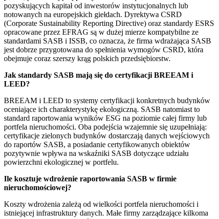
pozyskujących kapitał od inwestorów instytucjonalnych lub
notowanych na europejskich giełdach. Dyrektywa CSRD
(Corporate Sustainability Reporting Directive) oraz standardy ESRS
opracowane przez EFRAG są w dużej mierze kompatybilne ze
standardami SASB i ISSB, co oznacza, że firma wdrażająca SASB
jest dobrze przygotowana do spełnienia wymogów CSRD, która
obejmuje coraz szerszy krąg polskich przedsiębiorstw.
Jak standardy SASB mają się do certyfikacji BREEAM i
LEED?
BREEAM i LEED to systemy certyfikacji konkretnych budynków
oceniające ich charakterystykę ekologiczną. SASB natomiast to
standard raportowania wyników ESG na poziomie całej firmy lub
portfela nieruchomości. Oba podejścia wzajemnie się uzupełniają:
certyfikacje zielonych budynków dostarczają danych wejściowych
do raportów SASB, a posiadanie certyfikowanych obiektów
pozytywnie wpływa na wskaźniki SASB dotyczące udziału
powierzchni ekologicznej w portfelu.
Ile kosztuje wdrożenie raportowania SASB w firmie
nieruchomościowej?
Koszty wdrożenia zależą od wielkości portfela nieruchomości i
istniejącej infrastruktury danych. Małe firmy zarządzające kilkoma