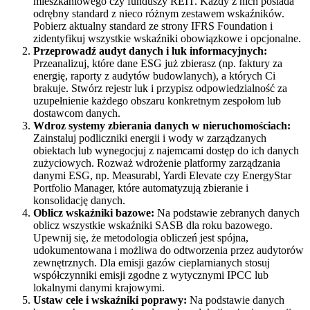
mieszkaniowego czy funduszy REIT. Każdy z nich posiada
odrębny standard z nieco różnym zestawem wskaźników.
Pobierz aktualny standard ze strony IFRS Foundation i
zidentyfikuj wszystkie wskaźniki obowiązkowe i opcjonalne.
Przeprowadź audyt danych i luk informacyjnych:
Przeanalizuj, które dane ESG już zbierasz (np. faktury za
energię, raporty z audytów budowlanych), a których Ci
brakuje. Stwórz rejestr luk i przypisz odpowiedzialność za
uzupełnienie każdego obszaru konkretnym zespołom lub
dostawcom danych.
Wdroz systemy zbierania danych w nieruchomościach:
Zainstaluj podliczniki energii i wody w zarządzanych
obiektach lub wynegocjuj z najemcami dostęp do ich danych
zużyciowych. Rozważ wdrożenie platformy zarządzania
danymi ESG, np. Measurabl, Yardi Elevate czy EnergyStar
Portfolio Manager, które automatyzują zbieranie i
konsolidację danych.
Oblicz wskaźniki bazowe:
Na podstawie zebranych danych
oblicz wszystkie wskaźniki SASB dla roku bazowego.
Upewnij się, że metodologia obliczeń jest spójna,
udokumentowana i możliwa do odtworzenia przez audytorów
zewnętrznych. Dla emisji gazów cieplarnianych stosuj
współczynniki emisji zgodne z wytycznymi IPCC lub
lokalnymi danymi krajowymi.
Ustaw cele i wskaźniki poprawy:
Na podstawie danych