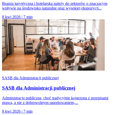
Branża turystyczna i hotelarska należy do sektorów o znaczącym
wpływie na środowisko naturalne oraz wysokiej ekspozycji...
8 kwi 2026
|
7 min
SASB dla Administracji publicznej
SASB dla Administracji publicznej
Administracja publiczna, choć tradycyjnie kojarzona z przepisami
prawa, a nie z dobrowolnym raportowaniem,...
8 kwi 2026
|
7 min