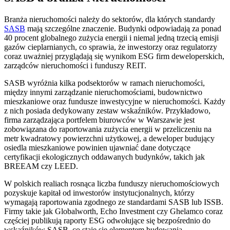
Branża nieruchomości należy do sektorów, dla których standardy
SASB
mają szczególne znaczenie. Budynki odpowiadają za ponad
40 procent globalnego zużycia energii i niemal jedną trzecią emisji
gazów cieplarnianych, co sprawia, że inwestorzy oraz regulatorzy
coraz uważniej przyglądają się wynikom ESG firm deweloperskich,
zarządców nieruchomości i funduszy REIT.
SASB wyróżnia kilka podsektorów w ramach nieruchomości,
między innymi zarządzanie nieruchomościami, budownictwo
mieszkaniowe oraz fundusze inwestycyjne w nieruchomości. Każdy
z nich posiada dedykowany zestaw wskaźników. Przykładowo,
firma zarządzająca portfelem biurowców w Warszawie jest
zobowiązana do raportowania zużycia energii w przeliczeniu na
metr kwadratowy powierzchni użytkowej, a deweloper budujący
osiedla mieszkaniowe powinien ujawniać dane dotyczące
certyfikacji ekologicznych oddawanych budynków, takich jak
BREEAM czy LEED.
W polskich realiach rosnąca liczba funduszy nieruchomościowych
pozyskuje kapitał od inwestorów instytucjonalnych, którzy
wymagają raportowania zgodnego ze standardami SASB lub ISSB.
Firmy takie jak Globalworth, Echo Investment czy Ghelamco coraz
częściej publikują raporty ESG odwołujące się bezpośrednio do
wskaźników SASB, co staje się elementem budowania