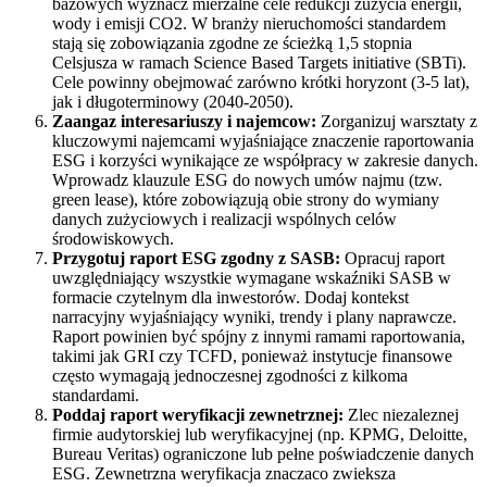
bazowych wyznacz mierzalne cele redukcji zużycia energii,
wody i emisji CO2. W branży nieruchomości standardem
stają się zobowiązania zgodne ze ścieżką 1,5 stopnia
Celsjusza w ramach Science Based Targets initiative (SBTi).
Cele powinny obejmować zarówno krótki horyzont (3-5 lat),
jak i długoterminowy (2040-2050).
Zaangaz interesariuszy i najemcow:
Zorganizuj warsztaty z
kluczowymi najemcami wyjaśniające znaczenie raportowania
ESG i korzyści wynikające ze współpracy w zakresie danych.
Wprowadz klauzule ESG do nowych umów najmu (tzw.
green lease), które zobowiązują obie strony do wymiany
danych zużyciowych i realizacji wspólnych celów
środowiskowych.
Przygotuj raport ESG zgodny z SASB:
Opracuj raport
uwzględniający wszystkie wymagane wskaźniki SASB w
formacie czytelnym dla inwestorów. Dodaj kontekst
narracyjny wyjaśniający wyniki, trendy i plany naprawcze.
Raport powinien być spójny z innymi ramami raportowania,
takimi jak GRI czy TCFD, ponieważ instytucje finansowe
często wymagają jednoczesnej zgodności z kilkoma
standardami.
Poddaj raport weryfikacji zewnetrznej:
Zlec niezaleznej
firmie audytorskiej lub weryfikacyjnej (np. KPMG, Deloitte,
Bureau Veritas) ograniczone lub pełne poświadczenie danych
ESG. Zewnetrzna weryfikacja znaczaco zwieksza