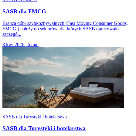
SASB dla FMCG
Branża dóbr szybkozbywalnych (Fast-Moving Consumer Goods,
FMCG ) należy do sektorów, dla których SASB opracowało
szczegó...
8 kwi 2026
|
6 min
SASB dla Turystyki i hotelarstwa
SASB dla Turystyki i hotelarstwa