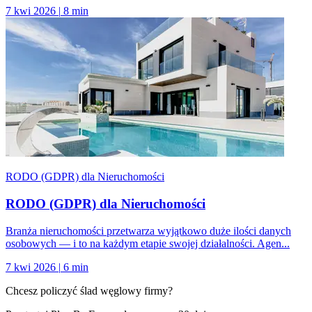
7 kwi 2026
|
8 min
RODO (GDPR) dla Nieruchomości
RODO (GDPR) dla Nieruchomości
Branża nieruchomości przetwarza wyjątkowo duże ilości danych
osobowych — i to na każdym etapie swojej działalności. Agen...
7 kwi 2026
|
6 min
Chcesz policzyć ślad węglowy firmy?