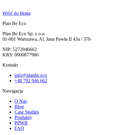
Wróć do bloga
Plan Be Eco
Plan Be Eco Sp. z o.o.
01-001 Warszawa, Al. Jana Pawła II 43a / 37b
NIP: 5272946662
KRS: 0000877966
Kontakt
info@planbe.eco
+48 792 946 662
Nawigacja
O Nas
Blog
Case Studies
Produkty
PPWR
FAQ