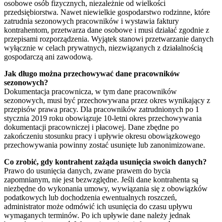
osobowe osób fizycznych, niezależnie od wielkości
przedsiębiorstwa. Nawet niewielkie gospodarstwo rodzinne, które
zatrudnia sezonowych pracowników i wystawia faktury
kontrahentom, przetwarza dane osobowe i musi działać zgodnie z
przepisami rozporządzenia. Wyjątek stanowi przetwarzanie danych
wyłącznie w celach prywatnych, niezwiązanych z działalnością
gospodarczą ani zawodową.
Jak długo można przechowywać dane pracowników
sezonowych?
Dokumentacja pracownicza, w tym dane pracowników
sezonowych, musi być przechowywana przez okres wynikający z
przepisów prawa pracy. Dla pracowników zatrudnionych po 1
stycznia 2019 roku obowiązuje 10-letni okres przechowywania
dokumentacji pracowniczej i płacowej. Dane zbędne po
zakończeniu stosunku pracy i upływie okresu obowiązkowego
przechowywania powinny zostać usunięte lub zanonimizowane.
Co zrobić, gdy kontrahent zażąda usunięcia swoich danych?
Prawo do usunięcia danych, zwane prawem do bycia
zapomnianym, nie jest bezwzględne. Jeśli dane kontrahenta są
niezbędne do wykonania umowy, wywiązania się z obowiązków
podatkowych lub dochodzenia ewentualnych roszczeń,
administrator może odmówić ich usunięcia do czasu upływu
wymaganych terminów. Po ich upływie dane należy jednak