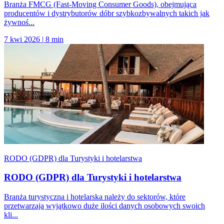
Branża FMCG (Fast-Moving Consumer Goods), obejmująca
producentów i dystrybutorów dóbr szybkozbywalnych takich jak
żywnoś...
7 kwi 2026
|
8 min
RODO (GDPR) dla Turystyki i hotelarstwa
RODO (GDPR) dla Turystyki i hotelarstwa
Branża turystyczna i hotelarska należy do sektorów, które
przetwarzają wyjątkowo duże ilości danych osobowych swoich
kli...