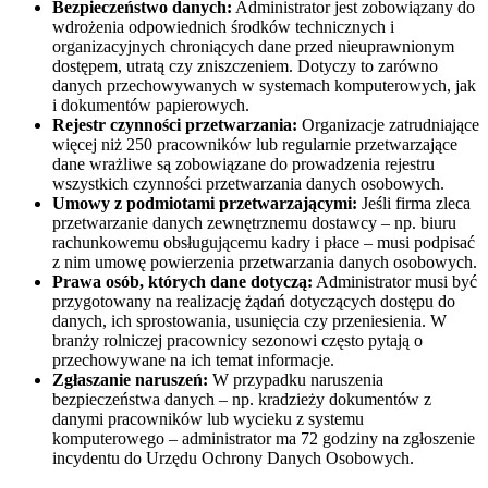
Bezpieczeństwo danych:
Administrator jest zobowiązany do
wdrożenia odpowiednich środków technicznych i
organizacyjnych chroniących dane przed nieuprawnionym
dostępem, utratą czy zniszczeniem. Dotyczy to zarówno
danych przechowywanych w systemach komputerowych, jak
i dokumentów papierowych.
Rejestr czynności przetwarzania:
Organizacje zatrudniające
więcej niż 250 pracowników lub regularnie przetwarzające
dane wrażliwe są zobowiązane do prowadzenia rejestru
wszystkich czynności przetwarzania danych osobowych.
Umowy z podmiotami przetwarzającymi:
Jeśli firma zleca
przetwarzanie danych zewnętrznemu dostawcy – np. biuru
rachunkowemu obsługującemu kadry i płace – musi podpisać
z nim umowę powierzenia przetwarzania danych osobowych.
Prawa osób, których dane dotyczą:
Administrator musi być
przygotowany na realizację żądań dotyczących dostępu do
danych, ich sprostowania, usunięcia czy przeniesienia. W
branży rolniczej pracownicy sezonowi często pytają o
przechowywane na ich temat informacje.
Zgłaszanie naruszeń:
W przypadku naruszenia
bezpieczeństwa danych – np. kradzieży dokumentów z
danymi pracowników lub wycieku z systemu
komputerowego – administrator ma 72 godziny na zgłoszenie
incydentu do Urzędu Ochrony Danych Osobowych.