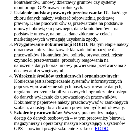
kontrahentów, umowy dzierżawy gruntów czy systemy
monitoringu GPS maszyn rolniczych.
Ustalenie podstaw prawnych przetwarzania:
Dla każdego
zbioru danych należy wskazać odpowiednią podstawę
prawną. Dane pracowników są przetwarzane na podstawie
umowy i obowiązku prawnego, dane kontrahentów – na
podstawie umowy, natomiast dane zbierane w celach
marketingowych wymagają uzyskania zgody.
Przygotowanie dokumentacji RODO:
Na tym etapie należy
opracować lub zaktualizować klauzule informacyjne dla
pracowników i kontrahentów, politykę prywatności, rejestr
czynności przetwarzania, procedury reagowania na
naruszenia danych oraz umowy powierzenia przetwarzania z
dostawcami zewnętrznymi.
Wdrożenie środków technicznych i organizacyjnych:
Konieczne jest zabezpieczenie systemów informatycznych
poprzez wprowadzenie silnych haseł, szyfrowanie danych,
regularne tworzenie kopii zapasowych i ograniczenie dostępu
do danych wyłącznie do upoważnionych pracowników.
Dokumenty papierowe należy przechowywać w zamkniętych
szafach, a dostęp do archiwum powinien być kontrolowany.
Szkolenie pracowników:
Wszyscy pracownicy mający
dostęp do danych osobowych – w tym pracownicy biurowi,
magazynierzy i operatorzy maszyn korzystający z systemów
GPS – powinni przejść szkolenie z zakresu
RODO
.