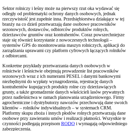
Sektor rolniczy i leśny może na pierwszy rzut oka wydawać się
odległy od problematyki ochrony danych osobowych, jednak
rzeczywistość jest zupełnie inna. Przedsiębiorstwa działające w tej
branży na co dzień przetwarzają dane osobowe pracowników
sezonowych, dostawców, odbiorców produktów rolnych,
dzierżawców gruntów oraz kontrahentów. Coraz powszechniejsze
staje się również korzystanie z nowoczesnych technologii –
systemów GPS do monitorowania maszyn rolniczych, aplikacji do
zarządzania uprawami czy platform cyfrowych łączących rolników
z odbiorcami.
Konkretne przykłady przetwarzania danych osobowych w
rolnictwie i leśnictwie obejmują prowadzenie list pracowników
sezonowych wraz z ich numerami PESEL i danymi bankowymi
niezbędnymi do wypłaty wynagrodzenia, rejestrację danych
kontrahentów kupujących produkty rolne czy dzierżawiących
grunty, a także gromadzenie danych właścicieli lasów prywatnych
przez nadleśnictwa w ramach planowania urządzeniowego. Firmy
agrochemiczne i dystrybutorzy nawozów przechowują dane swoich
klientów – rolników indywidualnych – w systemach CRM.
Platformy skupu zboża i innych płodów rolnych przetwarzają dane
osobowe przy zawieraniu umów i realizacji płatności. Wszystkie te
czynności podlegają przepisom
RODO
i wymagają odpowiedniego
zabezpieczenia.