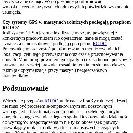
bezzwłocznie usunąć. Warto pisemnie poinformować
wnioskującego o przyczynach odmowy lub potwierdzić wykonanie
usunięcia.
Czy systemy GPS w maszynach rolniczych podlegają przepisom
RODO?
Jeśli system GPS rejestruje lokalizację maszyny powiązanej z
konkretnym pracownikiem lub operatorem, dane te mogą zostać
uznane za dane osobowe i podlegają przepisom
RODO
.
Pracownicy muszą zostać poinformowani o monitorowaniu ich
lokalizacji, celu tego przetwarzania oraz czasie przechowywania
danych. Monitoring powinien być oparty na uzasadnionej podstawie
prawnej, najczęściej prawnie uzasadnionym interesie pracodawcy,
takim jak optymalizacja pracy maszyn i bezpieczeństwo
pracowników.
Podsumowanie
Wdrożenie przepisów
RODO
w firmach z branży rolniczej i leśnej
nie musi być procesem skomplikowanym ani kosztownym –
wymaga jednak systematycznego podejścia, rzetelnego audytu
danych i zaangażowania całego zespołu. Dostosowanie działalności
do wymogów rozporządzenia to nie tylko obowiązek prawny
pozwalający uniknąć dotkliwych kar finansowych sięgających
nawet 20 milionów euro lub 4 procent rocznego obrotu, ale przede