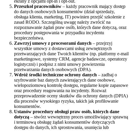
ekrany z opcjami opt-in i opt-out.
Przeszkol pracowników
– każdy pracownik mający dostęp
do danych osobowych konsumentów (dział sprzedaży,
obsługa klienta, marketing, IT) powinien przejść szkolenie z
zasad RODO. Szczególną uwagę należy zwrócić na
rozpoznawanie żądań praw osób, których dane dotyczą, oraz
procedury postępowania w przypadku incydentu
bezpieczeństwa.
Zawrzyj umowy z procesorami danych
– przejrzyj
wszystkie umowy z dostawcami usług zewnętrznych
przetwarzających dane Twoich klientów (np. platformy e-mail
marketingowe, systemy CRM, agencje badawcze, operatorzy
logistyczni) i podpisz z nimi umowy powierzenia
przetwarzania danych osobowych (DPA).
Wdróż środki techniczne ochrony danych
– zadbaj o
szyfrowanie baz danych zawierających dane osobowe,
wielopoziomową kontrolę dostępu, regularne kopie zapasowe
oraz procedury reagowania na incydenty. Rozważ
przeprowadzenie oceny skutków dla ochrony danych (DPIA)
dla procesów wysokiego ryzyka, takich jak profilowanie
konsumentów.
Ustanów procedury obsługi praw osób, których dane
dotyczą
– stwórz wewnętrzny proces umożliwiający sprawną
i terminową obsługę żądań konsumentów dotyczących
dostępu do danych, ich sprostowania, usunięcia lub