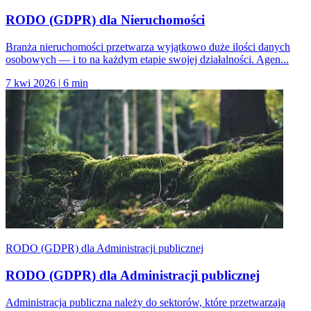
RODO (GDPR) dla Nieruchomości
Branża nieruchomości przetwarza wyjątkowo duże ilości danych
osobowych — i to na każdym etapie swojej działalności. Agen...
7 kwi 2026
|
6 min
RODO (GDPR) dla Administracji publicznej
RODO (GDPR) dla Administracji publicznej
Administracja publiczna należy do sektorów, które przetwarzają