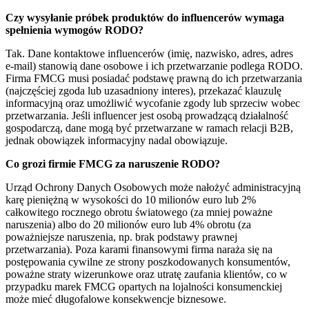
Czy wysyłanie próbek produktów do influencerów wymaga
spełnienia wymogów RODO?
Tak. Dane kontaktowe influencerów (imię, nazwisko, adres, adres
e-mail) stanowią dane osobowe i ich przetwarzanie podlega RODO.
Firma FMCG musi posiadać podstawę prawną do ich przetwarzania
(najczęściej zgoda lub uzasadniony interes), przekazać klauzulę
informacyjną oraz umożliwić wycofanie zgody lub sprzeciw wobec
przetwarzania. Jeśli influencer jest osobą prowadzącą działalność
gospodarczą, dane mogą być przetwarzane w ramach relacji B2B,
jednak obowiązek informacyjny nadal obowiązuje.
Co grozi firmie FMCG za naruszenie RODO?
Urząd Ochrony Danych Osobowych może nałożyć administracyjną
karę pieniężną w wysokości do 10 milionów euro lub 2%
całkowitego rocznego obrotu światowego (za mniej poważne
naruszenia) albo do 20 milionów euro lub 4% obrotu (za
poważniejsze naruszenia, np. brak podstawy prawnej
przetwarzania). Poza karami finansowymi firma naraża się na
postępowania cywilne ze strony poszkodowanych konsumentów,
poważne straty wizerunkowe oraz utratę zaufania klientów, co w
przypadku marek FMCG opartych na lojalności konsumenckiej
może mieć długofalowe konsekwencje biznesowe.