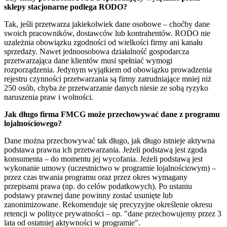
sklepy stacjonarne podlega RODO?
Tak, jeśli przetwarza jakiekolwiek dane osobowe – choćby dane
swoich pracowników, dostawców lub kontrahentów. RODO nie
uzależnia obowiązku zgodności od wielkości firmy ani kanału
sprzedaży. Nawet jednoosobowa działalność gospodarcza
przetwarzająca dane klientów musi spełniać wymogi
rozporządzenia. Jedynym wyjątkiem od obowiązku prowadzenia
rejestru czynności przetwarzania są firmy zatrudniające mniej niż
250 osób, chyba że przetwarzanie danych niesie ze sobą ryzyko
naruszenia praw i wolności.
Jak długo firma FMCG może przechowywać dane z programu
lojalnościowego?
Dane można przechowywać tak długo, jak długo istnieje aktywna
podstawa prawna ich przetwarzania. Jeżeli podstawą jest zgoda
konsumenta – do momentu jej wycofania. Jeżeli podstawą jest
wykonanie umowy (uczestnictwo w programie lojalnościowym) –
przez czas trwania programu oraz przez okres wymagany
przepisami prawa (np. do celów podatkowych). Po ustaniu
podstawy prawnej dane powinny zostać usunięte lub
zanonimizowane. Rekomenduje się precyzyjne określenie okresu
retencji w polityce prywatności – np. "dane przechowujemy przez 3
lata od ostatniej aktywności w programie".