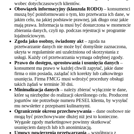
wobec dotychczasowych klientów.
Obowiązek informacyjny (klauzula RODO)
– konsumenci
muszą być poinformowani o tym, kto przetwarza ich dane, w
jakim celu, na jakiej podstawie prawnej, jak długo oraz jakie
mają prawa. Informacja ta musi być dostarczona w momencie
zbierania danych, czyli np. podczas rejestracji w programie
lojalnościowym.
Zgoda jako osobny, świadomy akt
– zgoda na
przetwarzanie danych nie może być domyślnie zaznaczona,
ukryta w regulaminie ani uzależniona od skorzystania z
usługi. Każdy cel przetwarzania wymaga odrębnej zgody.
Prawo do dostępu, sprostowania i usunięcia danych
–
konsument ma prawo w każdej chwili zapytać, jakie dane
firma o nim posiada, zażądać ich korekty lub całkowitego
usunięcia. Firma FMCG musi wdrożyć procedury obsługi
takich żądań w terminie 30 dni.
Minimalizacja danych
– należy zbierać wyłącznie te dane,
które są niezbędne do realizacji określonego celu. Producent
jogurtów nie potrzebuje numeru PESEL klienta, by wysyłać
mu newsletter z przepisami kulinarnymi.
Ograniczenie okresu przechowywania
– dane osobowe nie
mogą być przechowywane dłużej niż jest to konieczne.
Wygasłe zgody marketingowe powinny skutkować
usunięciem danych lub ich anonimizacją.
Umowy powierzenia przetwarzania
– współpraca z