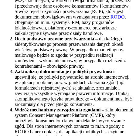
wszystkie miejsca, w których Twoja firma zbiera, przetwarza
i przechowuje dane osobowe konsumentów i kontrahentów.
Stwórz rejestr czynności przetwarzania (RCP), który jest
dokumentem obowiązkowym wymaganym przez
RODO
.
Obejmuje on m.in. systemy CRM, bazy programów
lojalnościowych, platformy e-commerce oraz arkusze
kalkulacyjne używane przez działy handlowe.
Oceń podstawy prawne przetwarzania
– dla każdego
zidentyfikowanego procesu przetwarzania danych określ
właściwą podstawę prawną. W przypadku marketingu e-
mailowego będzie to zgoda; w przypadku realizacji
zamówień – wykonanie umowy; w przypadku rozliczeń z
kontrahentami – obowiązek prawny.
Zaktualizuj dokumentację i polityki prywatności
–
upewnij się, że polityki prywatności na stronie internetowej,
w aplikacji mobilnej oraz w punktach zbierania zgód (np.
formularzach rejestracyjnych) są aktualne, zrozumiałe i
zawierają wszystkie wymagane prawem informacje. Unikaj
skomplikowanego języka prawniczego – dokument musi być
zrozumiały dla przeciętnego konsumenta.
Wdróż mechanizmy zarządzania zgodami
– zaimplementuj
system Consent Management Platform (CMP), który
umożliwia konsumentom łatwe udzielanie i wycofywanie
zgód. Dla stron internetowych oznacza to m.in. zgodny z
RODO baner cookies; dla aplikacji mobilnych – czytelne