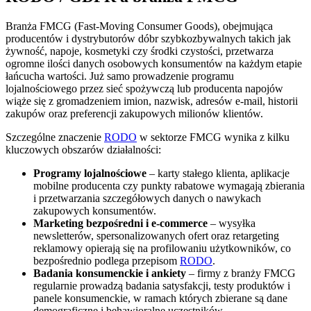
Branża FMCG (Fast-Moving Consumer Goods), obejmująca
producentów i dystrybutorów dóbr szybkozbywalnych takich jak
żywność, napoje, kosmetyki czy środki czystości, przetwarza
ogromne ilości danych osobowych konsumentów na każdym etapie
łańcucha wartości. Już samo prowadzenie programu
lojalnościowego przez sieć spożywczą lub producenta napojów
wiąże się z gromadzeniem imion, nazwisk, adresów e-mail, historii
zakupów oraz preferencji zakupowych milionów klientów.
Szczególne znaczenie
RODO
w sektorze FMCG wynika z kilku
kluczowych obszarów działalności:
Programy lojalnościowe
– karty stałego klienta, aplikacje
mobilne producenta czy punkty rabatowe wymagają zbierania
i przetwarzania szczegółowych danych o nawykach
zakupowych konsumentów.
Marketing bezpośredni i e-commerce
– wysyłka
newsletterów, spersonalizowanych ofert oraz retargeting
reklamowy opierają się na profilowaniu użytkowników, co
bezpośrednio podlega przepisom
RODO
.
Badania konsumenckie i ankiety
– firmy z branży FMCG
regularnie prowadzą badania satysfakcji, testy produktów i
panele konsumenckie, w ramach których zbierane są dane
demograficzne i behawioralne uczestników.