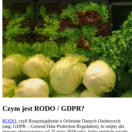
Czym jest RODO / GDPR?
RODO
, czyli Rozporządzenie o Ochronie Danych Osobowych
(ang. GDPR – General Data Protection Regulation), to unijny akt
prawny obowiązujący od 25 maja 2018 roku, który reguluje zasady