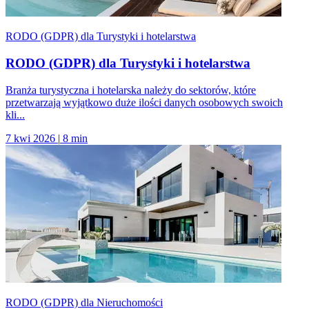
RODO (GDPR) dla Turystyki i hotelarstwa
RODO (GDPR) dla Turystyki i hotelarstwa
Branża turystyczna i hotelarska należy do sektorów, które
przetwarzają wyjątkowo duże ilości danych osobowych swoich
kli...
7 kwi 2026
|
8 min
RODO (GDPR) dla Nieruchomości