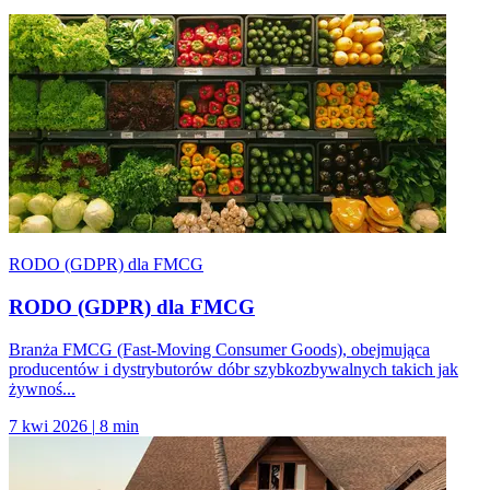
RODO (GDPR) dla FMCG
RODO (GDPR) dla FMCG
Branża FMCG (Fast-Moving Consumer Goods), obejmująca
producentów i dystrybutorów dóbr szybkozbywalnych takich jak
żywnoś...
7 kwi 2026
|
8 min