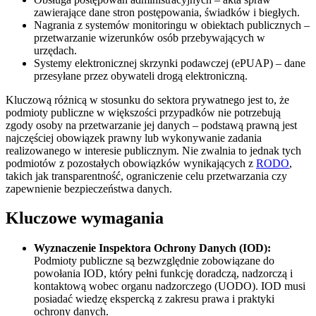
zawierające dane stron postępowania, świadków i biegłych.
Nagrania z systemów monitoringu w obiektach publicznych –
przetwarzanie wizerunków osób przebywających w
urzędach.
Systemy elektronicznej skrzynki podawczej (ePUAP) – dane
przesyłane przez obywateli drogą elektroniczną.
Kluczową różnicą w stosunku do sektora prywatnego jest to, że
podmioty publiczne w większości przypadków nie potrzebują
zgody osoby na przetwarzanie jej danych – podstawą prawną jest
najczęściej obowiązek prawny lub wykonywanie zadania
realizowanego w interesie publicznym. Nie zwalnia to jednak tych
podmiotów z pozostałych obowiązków wynikających z
RODO
,
takich jak transparentność, ograniczenie celu przetwarzania czy
zapewnienie bezpieczeństwa danych.
Kluczowe wymagania
Wyznaczenie Inspektora Ochrony Danych (IOD):
Podmioty publiczne są bezwzględnie zobowiązane do
powołania IOD, który pełni funkcję doradczą, nadzorczą i
kontaktową wobec organu nadzorczego (UODO). IOD musi
posiadać wiedzę ekspercką z zakresu prawa i praktyki
ochrony danych.