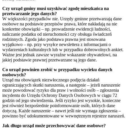
Czy urząd gminy musi uzyskiwać zgodę mieszkańca na
przetwarzanie jego danych?
W większości przypadków nie. Urzędy gminne przetwarzają dane
osobowe na podstawie przepisów prawa, które nakładają na nie
konkretne obowiązki – np. prowadzenie ewidencji ludności,
naliczanie podatku od nieruchomości czy obsługa świadczeń
rodzinnych. Zgoda jako podstawa prawna jest stosowana
wyjątkowo – np. przy wysyłce newslettera z informacjami o
wydarzeniach kulturalnych lub w przypadku dobrowolnych ankiet.
Ważne jest jednak zawsze wyraźne wskazanie obywatelowi, na
jakiej podstawie prawnej przetwarzane są jego dane.
Co urząd powinien zrobić w przypadku wycieku danych
osobowych?
Urząd ma obowiązek niezwłocznego podjęcia działań
ograniczających skutki naruszenia, a następnie – jeżeli naruszenie
może powodować ryzyko dla praw i wolności osób – zgłoszenia
incydentu do Urzędu Ochrony Danych Osobowych w ciągu 72
godzin od jego stwierdzenia. Jeśli ryzyko jest wysokie, konieczne
jest również bezpośrednie poinformowanie osób, których dane
dotyczą. Każde naruszenie – nawet jeśli nie wymaga zgłoszenia –
powinno być udokumentowane w wewnętrznym rejestrze naruszeń.
Jak długo urząd może przechowywać dane osobowe?