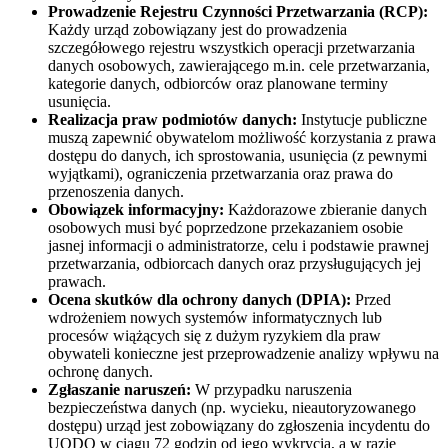
Prowadzenie Rejestru Czynności Przetwarzania (RCP):
Każdy urząd zobowiązany jest do prowadzenia
szczegółowego rejestru wszystkich operacji przetwarzania
danych osobowych, zawierającego m.in. cele przetwarzania,
kategorie danych, odbiorców oraz planowane terminy
usunięcia.
Realizacja praw podmiotów danych:
Instytucje publiczne
muszą zapewnić obywatelom możliwość korzystania z prawa
dostępu do danych, ich sprostowania, usunięcia (z pewnymi
wyjątkami), ograniczenia przetwarzania oraz prawa do
przenoszenia danych.
Obowiązek informacyjny:
Każdorazowe zbieranie danych
osobowych musi być poprzedzone przekazaniem osobie
jasnej informacji o administratorze, celu i podstawie prawnej
przetwarzania, odbiorcach danych oraz przysługujących jej
prawach.
Ocena skutków dla ochrony danych (DPIA):
Przed
wdrożeniem nowych systemów informatycznych lub
procesów wiążących się z dużym ryzykiem dla praw
obywateli konieczne jest przeprowadzenie analizy wpływu na
ochronę danych.
Zgłaszanie naruszeń:
W przypadku naruszenia
bezpieczeństwa danych (np. wycieku, nieautoryzowanego
dostępu) urząd jest zobowiązany do zgłoszenia incydentu do
UODO w ciągu 72 godzin od jego wykrycia, a w razie