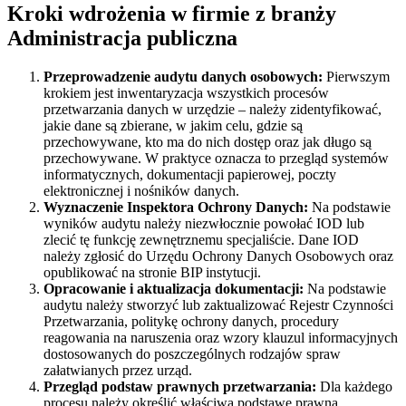
Kroki wdrożenia w firmie z branży
Administracja publiczna
Przeprowadzenie audytu danych osobowych:
Pierwszym
krokiem jest inwentaryzacja wszystkich procesów
przetwarzania danych w urzędzie – należy zidentyfikować,
jakie dane są zbierane, w jakim celu, gdzie są
przechowywane, kto ma do nich dostęp oraz jak długo są
przechowywane. W praktyce oznacza to przegląd systemów
informatycznych, dokumentacji papierowej, poczty
elektronicznej i nośników danych.
Wyznaczenie Inspektora Ochrony Danych:
Na podstawie
wyników audytu należy niezwłocznie powołać IOD lub
zlecić tę funkcję zewnętrznemu specjaliście. Dane IOD
należy zgłosić do Urzędu Ochrony Danych Osobowych oraz
opublikować na stronie BIP instytucji.
Opracowanie i aktualizacja dokumentacji:
Na podstawie
audytu należy stworzyć lub zaktualizować Rejestr Czynności
Przetwarzania, politykę ochrony danych, procedury
reagowania na naruszenia oraz wzory klauzul informacyjnych
dostosowanych do poszczególnych rodzajów spraw
załatwianych przez urząd.
Przegląd podstaw prawnych przetwarzania:
Dla każdego
procesu należy określić właściwą podstawę prawną