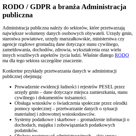
RODO / GDPR a branża Administracja
publiczna
Administracja publiczna należy do sektorów, które przetwarzają
największe wolumeny danych osobowych obywateli. Urzędy gmin,
starostwa powiatowe, urzędy marszałkowskie, ministerstwa czy
agencje rządowe gromadzą dane dotyczące stanu cywilnego,
zameldowania, dochodów, zdrowia, wykształcenia oraz wielu
innych wrażliwych aspektów życia ludzi. Właśnie dlatego
RODO
ma dla tego sektora szczególne znaczenie.
Konkretne przykłady przetwarzania danych w administracji
publicznej obejmują:
Prowadzenie ewidencji ludności i rejestrów PESEL przez
urzędy gmin – dane dotyczące miejsca zamieszkania, stanu
cywilnego i dokumentów tożsamości.
Obsługa wniosków o świadczenia społeczne przez ośrodki
pomocy społecznej – przetwarzanie danych o sytuacji
materialnej i zdrowotnej wnioskodawców.
Systemy podatkowe i skarbowe – gromadzenie informacji o
dochodach, majątku i zobowiązaniach podatkowych
podatników.
Obsługa postępowań administracyjnych – akta spraw