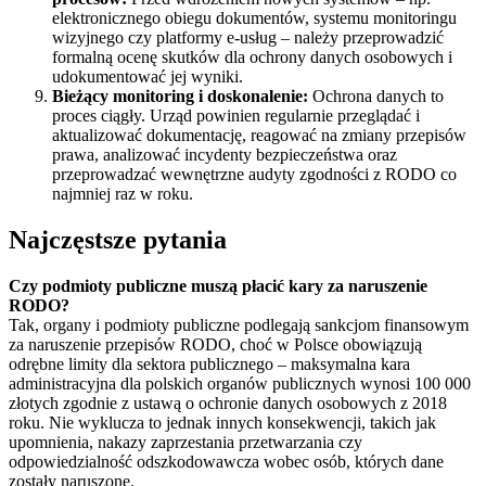
elektronicznego obiegu dokumentów, systemu monitoringu
wizyjnego czy platformy e-usług – należy przeprowadzić
formalną ocenę skutków dla ochrony danych osobowych i
udokumentować jej wyniki.
Bieżący monitoring i doskonalenie:
Ochrona danych to
proces ciągły. Urząd powinien regularnie przeglądać i
aktualizować dokumentację, reagować na zmiany przepisów
prawa, analizować incydenty bezpieczeństwa oraz
przeprowadzać wewnętrzne audyty zgodności z RODO co
najmniej raz w roku.
Najczęstsze pytania
Czy podmioty publiczne muszą płacić kary za naruszenie
RODO?
Tak, organy i podmioty publiczne podlegają sankcjom finansowym
za naruszenie przepisów RODO, choć w Polsce obowiązują
odrębne limity dla sektora publicznego – maksymalna kara
administracyjna dla polskich organów publicznych wynosi 100 000
złotych zgodnie z ustawą o ochronie danych osobowych z 2018
roku. Nie wyklucza to jednak innych konsekwencji, takich jak
upomnienia, nakazy zaprzestania przetwarzania czy
odpowiedzialność odszkodowawcza wobec osób, których dane
zostały naruszone.