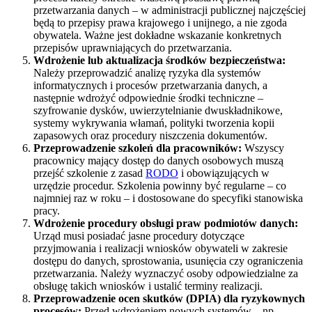
przetwarzania danych – w administracji publicznej najczęściej
będą to przepisy prawa krajowego i unijnego, a nie zgoda
obywatela. Ważne jest dokładne wskazanie konkretnych
przepisów uprawniających do przetwarzania.
Wdrożenie lub aktualizacja środków bezpieczeństwa:
Należy przeprowadzić analizę ryzyka dla systemów
informatycznych i procesów przetwarzania danych, a
następnie wdrożyć odpowiednie środki techniczne –
szyfrowanie dysków, uwierzytelnianie dwuskładnikowe,
systemy wykrywania włamań, polityki tworzenia kopii
zapasowych oraz procedury niszczenia dokumentów.
Przeprowadzenie szkoleń dla pracowników:
Wszyscy
pracownicy mający dostęp do danych osobowych muszą
przejść szkolenie z zasad
RODO
i obowiązujących w
urzędzie procedur. Szkolenia powinny być regularne – co
najmniej raz w roku – i dostosowane do specyfiki stanowiska
pracy.
Wdrożenie procedury obsługi praw podmiotów danych:
Urząd musi posiadać jasne procedury dotyczące
przyjmowania i realizacji wniosków obywateli w zakresie
dostępu do danych, sprostowania, usunięcia czy ograniczenia
przetwarzania. Należy wyznaczyć osoby odpowiedzialne za
obsługę takich wniosków i ustalić terminy realizacji.
Przeprowadzenie ocen skutków (DPIA) dla ryzykownych
procesów:
Przed wdrożeniem nowych systemów – np.