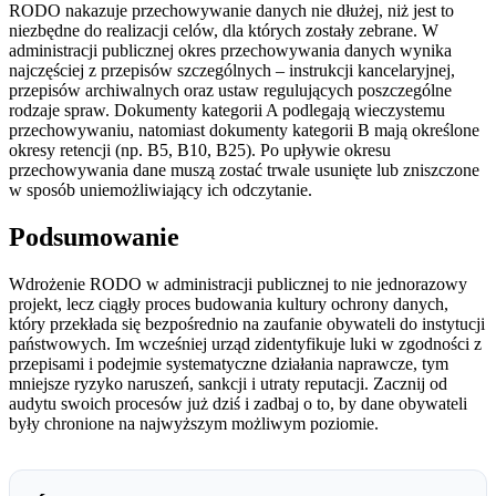
RODO nakazuje przechowywanie danych nie dłużej, niż jest to
niezbędne do realizacji celów, dla których zostały zebrane. W
administracji publicznej okres przechowywania danych wynika
najczęściej z przepisów szczególnych – instrukcji kancelaryjnej,
przepisów archiwalnych oraz ustaw regulujących poszczególne
rodzaje spraw. Dokumenty kategorii A podlegają wieczystemu
przechowywaniu, natomiast dokumenty kategorii B mają określone
okresy retencji (np. B5, B10, B25). Po upływie okresu
przechowywania dane muszą zostać trwale usunięte lub zniszczone
w sposób uniemożliwiający ich odczytanie.
Podsumowanie
Wdrożenie RODO w administracji publicznej to nie jednorazowy
projekt, lecz ciągły proces budowania kultury ochrony danych,
który przekłada się bezpośrednio na zaufanie obywateli do instytucji
państwowych. Im wcześniej urząd zidentyfikuje luki w zgodności z
przepisami i podejmie systematyczne działania naprawcze, tym
mniejsze ryzyko naruszeń, sankcji i utraty reputacji. Zacznij od
audytu swoich procesów już dziś i zadbaj o to, by dane obywateli
były chronione na najwyższym możliwym poziomie.