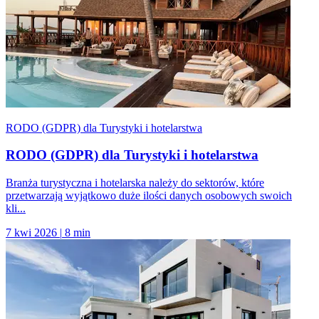
RODO (GDPR) dla Turystyki i hotelarstwa
RODO (GDPR) dla Turystyki i hotelarstwa
Branża turystyczna i hotelarska należy do sektorów, które
przetwarzają wyjątkowo duże ilości danych osobowych swoich
kli...
7 kwi 2026
|
8 min