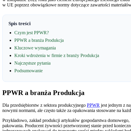
w UE poprzez obowiązkowe normy dotyczące zawartości materiałów 
Spis treści
Czym jest PPWR?
PPWR a branża Produkcja
Kluczowe wymagania
Kroki wdrożenia w firmie z branży Produkcja
Najczęstsze pytania
Podsumowanie
PPWR a branża Produkcja
Dla przedsiębiorstw z sektora produkcyjnego
PPWR
jest jednym z n
nowymi normami, ale często także za opakowania stosowane na ka
Przykładowo, zakład produkcji artykułów gospodarstwa domowego, któ
pakowania. Producent żywności przetworzonej stanie przed konieczn
jednorazowych opakowań do transportu części między zakładami bę