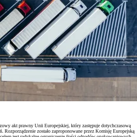
uczowy akt prawny Unii Europejskiej, który zastępuje dotychczasową
ń. Rozporządzenie zostało zaproponowane przez Komisję Europejską
 celem jest radykalne ograniczenie ilości odpadów opakowaniowych