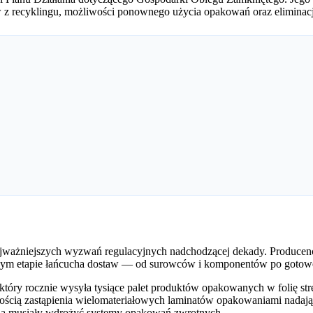
z recyklingu, możliwości ponownego użycia opakowań oraz eliminac
ajważniejszych wyzwań regulacyjnych nadchodzącej dekady. Producenc
żdym etapie łańcucha dostaw — od surowców i komponentów po gotow
ry rocznie wysyła tysiące palet produktów opakowanych w folię stretc
ością zastąpienia wielomateriałowych laminatów opakowaniami nadają
dą musiały wdrożyć systemy opakowań zwrotnych.