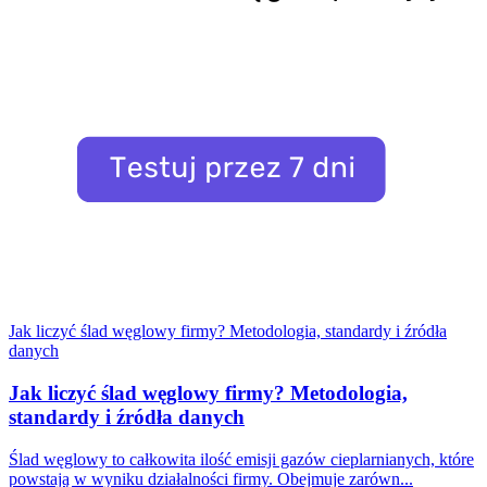
Jak liczyć ślad węglowy firmy? Metodologia, standardy i źródła
danych
Jak liczyć ślad węglowy firmy? Metodologia,
standardy i źródła danych
Ślad węglowy to całkowita ilość emisji gazów cieplarnianych, które
powstają w wyniku działalności firmy. Obejmuje zarówn...