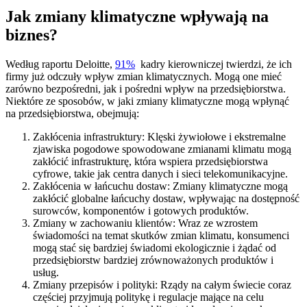
Jak zmiany klimatyczne wpływają na
biznes?
Według raportu Deloitte,
91%
kadry kierowniczej twierdzi, że ich
firmy już odczuły wpływ zmian klimatycznych. Mogą one mieć
zarówno bezpośredni, jak i pośredni wpływ na przedsiębiorstwa.
Niektóre ze sposobów, w jaki zmiany klimatyczne mogą wpłynąć
na przedsiębiorstwa, obejmują:
Zakłócenia infrastruktury: Klęski żywiołowe i ekstremalne
zjawiska pogodowe spowodowane zmianami klimatu mogą
zakłócić infrastrukturę, która wspiera przedsiębiorstwa
cyfrowe, takie jak centra danych i sieci telekomunikacyjne.
Zakłócenia w łańcuchu dostaw: Zmiany klimatyczne mogą
zakłócić globalne łańcuchy dostaw, wpływając na dostępność
surowców, komponentów i gotowych produktów.
Zmiany w zachowaniu klientów: Wraz ze wzrostem
świadomości na temat skutków zmian klimatu, konsumenci
mogą stać się bardziej świadomi ekologicznie i żądać od
przedsiębiorstw bardziej zrównoważonych produktów i
usług.
Zmiany przepisów i polityki: Rządy na całym świecie coraz
częściej przyjmują politykę i regulacje mające na celu