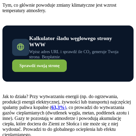
Tym, co głównie powoduje zmiany klimatyczne jest wzrost
temperatury atmosfery.
Kalkulator śladu węglowego strony
WWW
Wpisz adres URL i sprawdź ile CO₂ generuje Twoja
strona. Bezpłatnie.
Sprawdź swoją stronę
Jak to działa? Przy wytwarzaniu energii (np. do ogrzewania,
produkcji energii elektrycznej, żywności lub transportu) najczęściej
spalamy paliwa kopalne (
63,3%
)
, co prowadzi do wytwarzania
gazów cieplarnianych (dwutlenek węgla, metan, podtlenek azotu i
inne). Gazy te pozostają w atmosferze i powodują akumulację
ciepła, które dociera do Ziemi ze Słońca i nie może się z niej
wydostać. Prowadzi to do globalnego ocieplenia lub efektu
cieplarnianego.