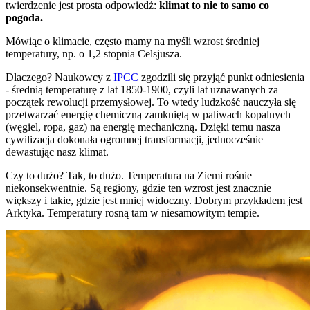
twierdzenie jest prosta odpowiedź:
klimat to nie to samo co
pogoda.
Mówiąc o klimacie, często mamy na myśli wzrost średniej
temperatury, np. o 1,2 stopnia Celsjusza.
Dlaczego? Naukowcy z
IPCC
zgodzili się przyjąć punkt odniesienia
- średnią temperaturę z lat 1850-1900, czyli lat uznawanych za
początek rewolucji przemysłowej. To wtedy ludzkość nauczyła się
przetwarzać energię chemiczną zamkniętą w paliwach kopalnych
(węgiel, ropa, gaz) na energię mechaniczną. Dzięki temu nasza
cywilizacja dokonała ogromnej transformacji, jednocześnie
dewastując nasz klimat.
Czy to dużo? Tak, to dużo. Temperatura na Ziemi rośnie
niekonsekwentnie. Są regiony, gdzie ten wzrost jest znacznie
większy i takie, gdzie jest mniej widoczny. Dobrym przykładem jest
Arktyka. Temperatury rosną tam w niesamowitym tempie.