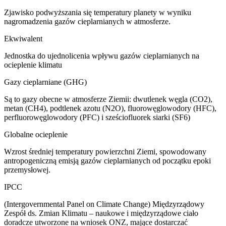
Zjawisko podwyższania się temperatury planety w wyniku
nagromadzenia gazów cieplarnianych w atmosferze.
Ekwiwalent
Jednostka do ujednolicenia wpływu gazów cieplarnianych na
ocieplenie klimatu
Gazy cieplarniane (GHG)
Są to gazy obecne w atmosferze Ziemii: dwutlenek węgla (CO2),
metan (CH4), podtlenek azotu (N2O), fluorowęglowodory (HFC),
perfluorowęglowodory (PFC) i sześciofluorek siarki (SF6)
Globalne ocieplenie
Wzrost średniej temperatury powierzchni Ziemi, spowodowany
antropogeniczną emisją gazów cieplarnianych od początku epoki
przemysłowej.
IPCC
(Intergovernmental Panel on Climate Change) Międzyrządowy
Zespół ds. Zmian Klimatu – naukowe i międzyrządowe ciało
doradcze utworzone na wniosek ONZ, mające dostarczać