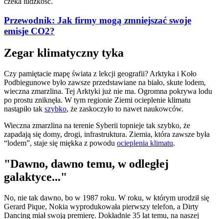
czeka ludzkość.
Przewodnik: Jak firmy mogą zmniejszać swoje
emisje CO2?
Zegar klimatyczny tyka
Czy pamiętacie mapę świata z lekcji geografii? Arktyka i Koło
Podbiegunowe było zawsze przedstawiane na biało, skute lodem,
wieczna zmarzlina. Tej Arktyki już nie ma. Ogromna pokrywa lodu
po prostu zniknęła. W tym regionie Ziemi ocieplenie klimatu
nastąpiło tak
szybko
, że zaskoczyło to nawet naukowców.
Wieczna zmarzlina na terenie Syberii topnieje tak szybko, że
zapadają się domy, drogi, infrastruktura. Ziemia, która zawsze była
“lodem”, staje się miękka z powodu
ocieplenia klimatu
.
"Dawno, dawno temu, w odległej
galaktyce..."
No, nie tak dawno, bo w 1987 roku. W roku, w którym urodził się
Gerard Pique, Nokia wyprodukowała pierwszy telefon, a Dirty
Dancing miał swoją premierę. Dokładnie 35 lat temu, na naszej