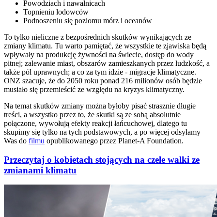
Powodziach i nawałnicach
Topnieniu lodowców
Podnoszeniu się poziomu mórz i oceanów
To tylko nieliczne z bezpośrednich skutków wynikających ze
zmiany klimatu. Tu warto pamiętać, że wszystkie te zjawiska będą
wpływały na produkcję żywności na świecie, dostęp do wody
pitnej; zalewanie miast, obszarów zamieszkanych przez ludzkość, a
także pól uprawnych; a co za tym idzie - migracje klimatyczne.
ONZ szacuje, że do 2050 roku ponad 216 milionów osób będzie
musiało się przemieścić ze względu na kryzys klimatyczny.
Na temat skutków zmiany można byłoby pisać strasznie długie
treści, a wszystko przez to, że skutki są ze sobą absolutnie
połączone, wywołują efekty reakcji łańcuchowej, dlatego tu
skupimy się tylko na tych podstawowych, a po więcej odsyłamy
Was do
filmu
opublikowanego przez Planet-A Foundation.
Przeczytaj o kobietach stojących na czele walki ze
zmianami klimatu