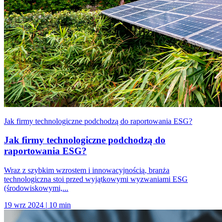
Jak firmy technologiczne podchodzą do raportowania ESG?
Jak firmy technologiczne podchodzą do
raportowania ESG?
Wraz z szybkim wzrostem i innowacyjnością, branża
technologiczna stoi przed wyjątkowymi wyzwaniami ESG
(środowiskowymi,...
19 wrz 2024
|
10 min