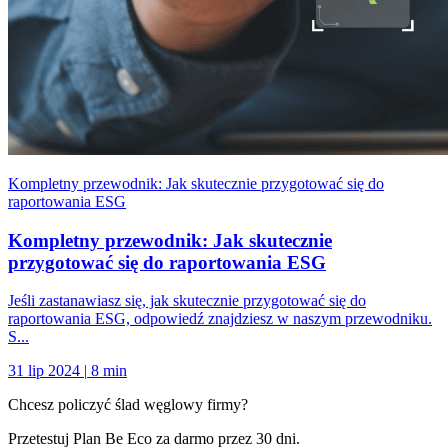
Kompletny przewodnik: Jak skutecznie przygotować się do
raportowania ESG
Kompletny przewodnik: Jak skutecznie
przygotować się do raportowania ESG
Jeśli zastanawiasz się, jak skutecznie przygotować się do
raportowania ESG, odpowiedź znajdziesz w naszym przewodniku.
S...
31 lip 2024
|
8 min
Chcesz policzyć ślad węglowy firmy?
Przetestuj Plan Be Eco za darmo przez 30 dni.