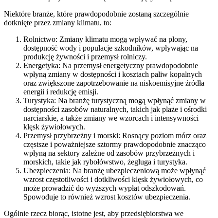
Niektóre branże, które prawdopodobnie zostaną szczególnie
dotknięte przez zmiany klimatu, to:
Rolnictwo: Zmiany klimatu mogą wpływać na plony,
dostępność wody i populacje szkodników, wpływając na
produkcję żywności i przemysł rolniczy.
Energetyka: Na przemysł energetyczny prawdopodobnie
wpłyną zmiany w dostępności i kosztach paliw kopalnych
oraz zwiększone zapotrzebowanie na niskoemisyjne źródła
energii i redukcję emisji.
Turystyka: Na branżę turystyczną mogą wpłynąć zmiany w
dostępności zasobów naturalnych, takich jak plaże i ośrodki
narciarskie, a także zmiany we wzorcach i intensywności
klęsk żywiołowych.
Przemysł przybrzeżny i morski: Rosnący poziom mórz oraz
częstsze i poważniejsze sztormy prawdopodobnie znacząco
wpłyną na sektory zależne od zasobów przybrzeżnych i
morskich, takie jak rybołówstwo, żegluga i turystyka.
Ubezpieczenia: Na branżę ubezpieczeniową może wpłynąć
wzrost częstotliwości i dotkliwości klęsk żywiołowych, co
może prowadzić do wyższych wypłat odszkodowań.
Spowoduje to również wzrost kosztów ubezpieczenia.
Ogólnie rzecz biorąc, istotne jest, aby przedsiębiorstwa we