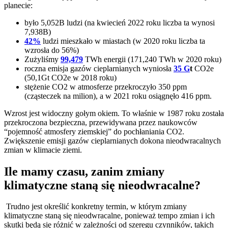
planecie:
było 5,052B ludzi (na kwiecień 2022 roku liczba ta wynosi
7,938B)
42%
ludzi mieszkało w miastach (w 2020 roku liczba ta
wzrosła do 56%)
Zużyliśmy
99,479
TWh energii (171,240 TWh w 2020 roku)
roczna emisja gazów cieplarnianych wyniosła
35 G
t
CO2e
(50,1Gt CO2e w 2018 roku)
stężenie CO2 w atmosferze przekroczyło 350 ppm
(cząsteczek na milion), a w 2021 roku osiągnęło 416 ppm.
Wzrost jest widoczny gołym okiem. To właśnie w 1987 roku została
przekroczona bezpieczna, przewidywana przez naukowców
“pojemność atmosfery ziemskiej” do pochłaniania CO2.
Zwiększenie emisji gazów cieplarnianych dokona nieodwracalnych
zmian w klimacie ziemi.
Ile mamy czasu, zanim zmiany
klimatyczne staną się nieodwracalne?
Trudno jest określić konkretny termin, w którym zmiany
klimatyczne staną się nieodwracalne, ponieważ tempo zmian i ich
skutki będą się różnić w zależności od szeregu czynników, takich