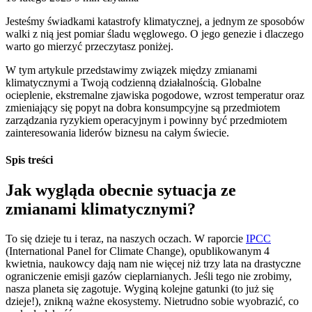
Jesteśmy świadkami katastrofy klimatycznej, a jednym ze sposobów
walki z nią jest pomiar śladu węglowego. O jego genezie i dlaczego
warto go mierzyć przeczytasz poniżej.
W tym artykule przedstawimy związek między zmianami
klimatycznymi a Twoją codzienną działalnością. Globalne
ocieplenie, ekstremalne zjawiska pogodowe, wzrost temperatur oraz
zmieniający się popyt na dobra konsumpcyjne są przedmiotem
zarządzania ryzykiem operacyjnym i powinny być przedmiotem
zainteresowania liderów biznesu na całym świecie.
Spis treści
Jak wygląda obecnie sytuacja ze
zmianami klimatycznymi?
To się dzieje tu i teraz, na naszych oczach. W raporcie
IPCC
(International Panel for Climate Change), opublikowanym 4
kwietnia, naukowcy dają nam nie więcej niż trzy lata na drastyczne
ograniczenie emisji gazów cieplarnianych. Jeśli tego nie zrobimy,
nasza planeta się zagotuje. Wyginą kolejne gatunki (to już się
dzieje!), znikną ważne ekosystemy. Nietrudno sobie wyobrazić, co