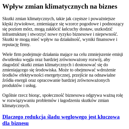
Wpływ zmian klimatycznych na biznes
Skutki zmian klimatycznych, takie jak częstsze i poważniejsze
klęski żywiołowe, zmieniające się wzorce pogodowe i podnoszący
się poziom mórz, mogą zakłócić łańcuchy dostaw, uszkodzić
infrastrukturę i stworzyć nowe ryzyko biznesowe i niepewność.
Skutki te mogą mieć wpływ na działalność, wyniki finansowe i
reputację firmy.
Wiele firm podejmuje działania mające na celu zmniejszenie emisji
dwutlenku węgla oraz bardziej zrównoważony rozwój, aby
złagodzić skutki zmian klimatycznych i dostosować się do
zmieniającego się środowiska. Może to obejmować wdrożenie
środków efektywności energetycznej, przejście na odnawialne
źródła energii oraz opracowanie bardziej zrównoważonych
produktów i usług.
Ogólnie rzecz biorąc, społeczność biznesowa odgrywa ważną rolę
w rozwiązywaniu problemów i łagodzeniu skutków zmian
klimatycznych.
Dlaczego redukcja śladu węglowego jest kluczowa
dla biznesu