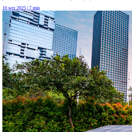
10 wrz 2025
|
7 min