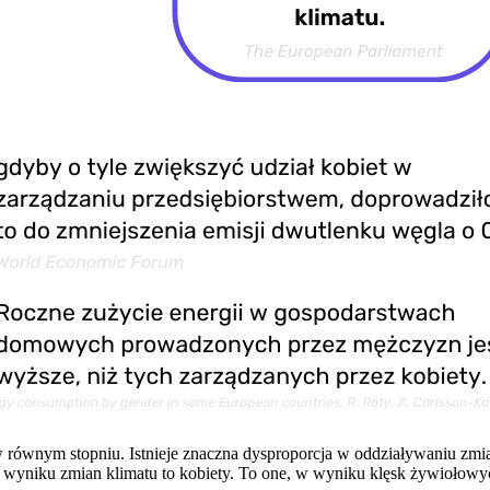
w równym stopniu. Istnieje znaczna dysproporcja w oddziaływaniu zmia
 wyniku zmian klimatu to kobiety. To one, w wyniku klęsk żywiołowyc