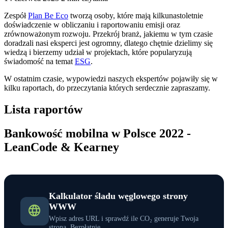
Zespół
Plan Be Eco
tworzą osoby, które mają kilkunastoletnie
doświadczenie w obliczaniu i raportowaniu emisji oraz
zrównoważonym rozwoju. Przekrój branż, jakiemu w tym czasie
doradzali nasi eksperci jest ogromny, dlatego chętnie dzielimy się
wiedzą i bierzemy udział w projektach, które popularyzują
świadomość na temat
ESG
.
W ostatnim czasie, wypowiedzi naszych ekspertów pojawiły się w
kilku raportach, do przeczytania których serdecznie zapraszamy.
Lista raportów
Bankowość mobilna w Polsce 2022 -
LeanCode & Kearney
Kalkulator śladu węglowego strony
WWW
Wpisz adres URL i sprawdź ile CO₂ generuje Twoja
strona. Bezpłatnie.