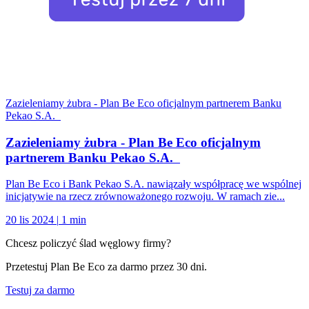
Zazieleniamy żubra - Plan Be Eco oficjalnym partnerem Banku
Pekao S.A.
Zazieleniamy żubra - Plan Be Eco oficjalnym
partnerem Banku Pekao S.A.
Plan Be Eco i Bank Pekao S.A. nawiązały współpracę we wspólnej
inicjatywie na rzecz zrównoważonego rozwoju. W ramach zie...
20 lis 2024
|
1 min
Chcesz policzyć ślad węglowy firmy?
Przetestuj Plan Be Eco za darmo przez 30 dni.
Testuj za darmo