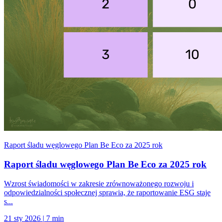
Raport śladu węglowego Plan Be Eco za 2025 rok
Raport śladu węglowego Plan Be Eco za 2025 rok
Wzrost świadomości w zakresie zrównoważonego rozwoju i
odpowiedzialności społecznej sprawia, że raportowanie ESG staje
s...
21 sty 2026
|
7 min