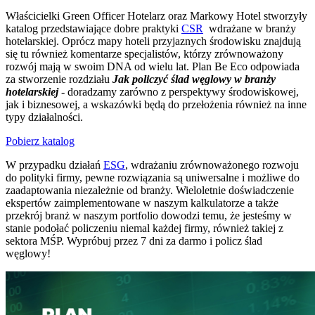
Właścicielki Green Officer Hotelarz oraz Markowy Hotel stworzyły
katalog przedstawiające dobre praktyki
CSR
wdrażane w branży
hotelarskiej. Oprócz mapy hoteli przyjaznych środowisku znajdują
się tu również komentarze specjalistów, którzy zrównoważony
rozwój mają w swoim DNA od wielu lat. Plan Be Eco odpowiada
za stworzenie rozdziału
Jak policzyć ślad węglowy w branży
hotelarskiej
- doradzamy zarówno z perspektywy środowiskowej,
jak i biznesowej, a wskazówki będą do przełożenia również na inne
typy działalności.
Pobierz katalog
W przypadku działań
ESG
, wdrażaniu zrównoważonego rozwoju
do polityki firmy, pewne rozwiązania są uniwersalne i możliwe do
zaadaptowania niezależnie od branży. Wieloletnie doświadczenie
ekspertów zaimplementowane w naszym kalkulatorze a także
przekrój branż w naszym portfolio dowodzi temu, że jesteśmy w
stanie podołać policzeniu niemal każdej firmy, również takiej z
sektora MŚP. Wypróbuj przez 7 dni za darmo i policz ślad
węglowy!