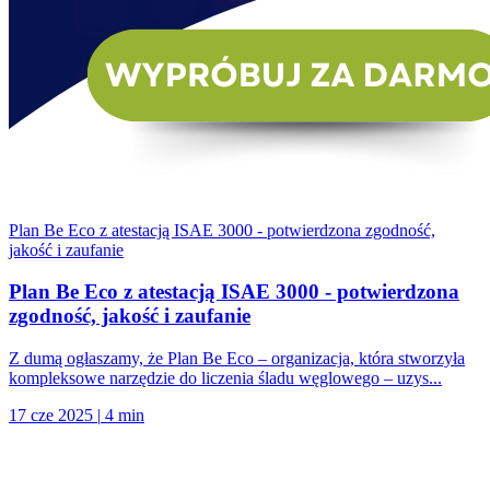
Plan Be Eco z atestacją ISAE 3000 - potwierdzona zgodność,
jakość i zaufanie
Plan Be Eco z atestacją ISAE 3000 - potwierdzona
zgodność, jakość i zaufanie
Z dumą ogłaszamy, że Plan Be Eco – organizacja, która stworzyła
kompleksowe narzędzie do liczenia śladu węglowego – uzys...
17 cze 2025
|
4 min