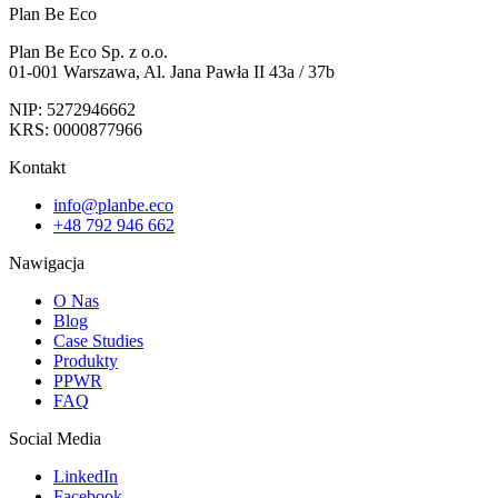
Plan Be Eco
Plan Be Eco Sp. z o.o.
01-001 Warszawa, Al. Jana Pawła II 43a / 37b
NIP: 5272946662
KRS: 0000877966
Kontakt
info@planbe.eco
+48 792 946 662
Nawigacja
O Nas
Blog
Case Studies
Produkty
PPWR
FAQ
Social Media
LinkedIn
Facebook