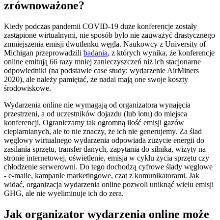
zrównoważone?
Kiedy podczas pandemii COVID-19 duże konferencje zostały
zastąpione wirtualnymi, nie sposób było nie zauważyć drastycznego
zmniejszenia emisji dwutlenku węgla. Naukowcy z University of
Michigan przeprowadzili
badania
, z których wynika, że konferencje
online emitują 66 razy mniej zanieczyszczeń niż ich stacjonarne
odpowiedniki (na podstawie case study: wydarzenie AirMiners
2020), ale należy pamiętać, że nadal mają one swoje koszty
środowiskowe.
Wydarzenia online nie wymagają od organizatora wynajęcia
przestrzeni, a od uczestników dojazdu (lub lotu) do miejsca
konferencji. Ograniczamy tak ogromną ilość emisji gazów
cieplarnianych, ale to nie znaczy, że ich nie generujemy. Za ślad
węglowy wirtualnego wydarzenia odpowiada zużycie energii do
zasilania sprzętu, transfer danych, zapytania do silnika, wizyty na
stronie internetowej, oświetlenie, emisja w cyklu życia sprzętu czy
chłodzenie serwerowni. Do tego dochodzą cyfrowe ślady węglowe
- e-maile, kampanie marketingowe, czat z komunikatorami. Jak
widać, organizacja wydarzenia online pozwoli uniknąć wielu emisji
GHG, ale nie wyeliminuje ich do zera.
Jak organizator wydarzenia online może