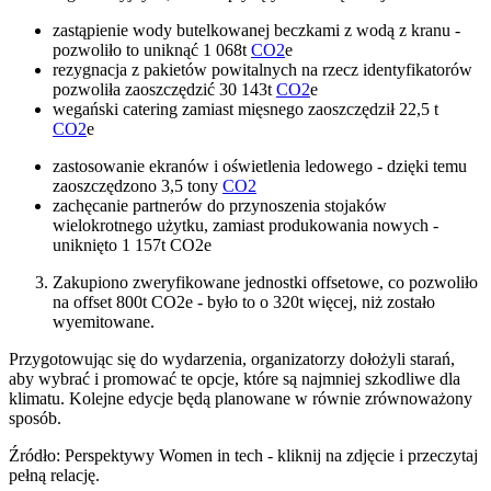
zastąpienie wody butelkowanej beczkami z wodą z kranu -
pozwoliło to uniknąć 1 068t
CO2
e
rezygnacja z pakietów powitalnych na rzecz identyfikatorów
pozwoliła zaoszczędzić 30 143t
CO2
e
wegański catering zamiast mięsnego zaoszczędził 22,5 t
CO2
e
zastosowanie ekranów i oświetlenia ledowego - dzięki temu
zaoszczędzono 3,5 tony
CO2
zachęcanie partnerów do przynoszenia stojaków
wielokrotnego użytku, zamiast produkowania nowych -
uniknięto 1 157t CO2e
Zakupiono zweryfikowane jednostki offsetowe, co pozwoliło
na offset 800t CO2e - było to o 320t więcej, niż zostało
wyemitowane.
Przygotowując się do wydarzenia, organizatorzy dołożyli starań,
aby wybrać i promować te opcje, które są najmniej szkodliwe dla
klimatu. Kolejne edycje będą planowane w równie zrównoważony
sposób.
Źródło: Perspektywy Women in tech - kliknij na zdjęcie i przeczytaj
pełną relację.