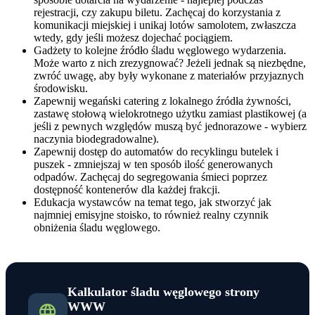
rejestracji, czy zakupu biletu. Zachęcaj do korzystania z
komunikacji miejskiej i unikaj lotów samolotem, zwłaszcza
wtedy, gdy jeśli możesz dojechać pociągiem.
Gadżety to kolejne źródło śladu węglowego wydarzenia.
Może warto z nich zrezygnować? Jeżeli jednak są niezbędne,
zwróć uwagę, aby były wykonane z materiałów przyjaznych
środowisku.
Zapewnij wegański catering z lokalnego źródła żywności,
zastawę stołową wielokrotnego użytku zamiast plastikowej (a
jeśli z pewnych względów muszą być jednorazowe - wybierz
naczynia biodegradowalne).
Zapewnij dostęp do automatów do recyklingu butelek i
puszek - zmniejszaj w ten sposób ilość generowanych
odpadów. Zachęcaj do segregowania śmieci poprzez
dostępność kontenerów dla każdej frakcji.
Edukacja wystawców na temat tego, jak stworzyć jak
najmniej emisyjne stoisko, to również realny czynnik
obniżenia śladu węglowego.
Kalkulator śladu węglowego strony
WWW