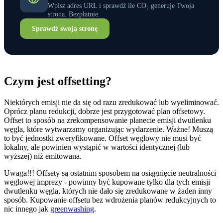
Wpisz adres URL i sprawdź ile CO₂ generuje Twoja
strona. Bezpłatnie.
Sprawdź swoją stronę
Czym jest offsetting?
Niektórych emisji nie da się od razu zredukować lub wyeliminować.
Oprócz planu redukcji, dobrze jest przygotować plan offsetowy.
Offset to sposób na zrekompensowanie planecie emisji dwutlenku
węgla, które wytwarzamy organizując wydarzenie. Ważne! Muszą
to być jednostki zweryfikowane. Offset węglowy nie musi być
lokalny, ale powinien wystąpić w wartości identycznej (lub
wyższej) niż emitowana.
Uwaga!!! Offsety są ostatnim sposobem na osiągnięcie neutralności
węglowej imprezy - powinny być kupowane tylko dla tych emisji
dwutlenku węgla, których nie dało się zredukowane w żaden inny
sposób. Kupowanie offsetu bez wdrożenia planów redukcyjnych to
nic innego jak
greenwashing
.