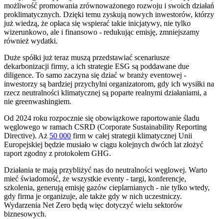
możliwość promowania zrównoważonego rozwoju i swoich działań
proklimatycznych. Dzięki temu zyskują nowych inwestorów, którzy
już wiedzą, że opłaca się wspierać takie inicjatywy, nie tylko
wizerunkowo, ale i finansowo - redukując emisję, zmniejszamy
również wydatki.
Duże spółki już teraz muszą przedstawiać scenariusze
dekarbonizacji firmy, a ich strategie ESG są poddawane due
diligence. To samo zaczyna się dziać w branży eventowej -
inwestorzy są bardziej przychylni organizatorom, gdy ich wysiłki na
rzecz neutralności klimatycznej są poparte realnymi działaniami, a
nie greenwashingiem.
Od 2024 roku rozpocznie się obowiązkowe raportowanie śladu
węglowego w ramach CSRD (Corporate Sustainability Reporting
Directive). Aż
50 000
firm w całej strategii klimatycznej Unii
Europejskiej będzie musiało w ciągu kolejnych dwóch lat złożyć
raport zgodny z protokołem GHG.
Działania te mają przybliżyć nas do neutralności węglowej. Warto
mieć świadomość, że wszystkie eventy - targi, konferencje,
szkolenia, generują emisję gazów cieplarnianych - nie tylko wtedy,
gdy firma je organizuje, ale także gdy w nich uczestniczy.
Wydarzenia Net Zero będą więc dotyczyć wielu sektorów
biznesowych.