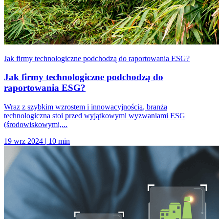
Jak firmy technologiczne podchodzą do raportowania ESG?
Jak firmy technologiczne podchodzą do
raportowania ESG?
Wraz z szybkim wzrostem i innowacyjnością, branża
technologiczna stoi przed wyjątkowymi wyzwaniami ESG
(środowiskowymi,...
19 wrz 2024
|
10 min