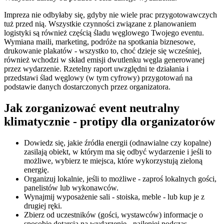
Impreza nie odbyłaby się, gdyby nie wiele prac przygotowawczych
tuż przed nią. Wszystkie czynności związane z planowaniem
logistyki są również częścią śladu węglowego Twojego eventu.
Wymiana maili, marketing, podróże na spotkania biznesowe,
drukowanie plakatów - wszystko to, choć dzieje się wcześniej,
również wchodzi w skład emisji dwutlenku węgla generowanej
przez wydarzenie. Rzetelny raport uwzględni te działania i
przedstawi ślad węglowy (w tym cyfrowy) przygotowań na
podstawie danych dostarczonych przez organizatora.
Jak zorganizować event neutralny
klimatycznie - protipy dla organizatorów
Dowiedz się, jakie źródła energii (odnawialne czy kopalne)
zasilają obiekt, w którym ma się odbyć wydarzenie i jeśli to
możliwe, wybierz te miejsca, które wykorzystują zieloną
energię.
Organizuj lokalnie, jeśli to możliwe - zaproś lokalnych gości,
panelistów lub wykonawców.
Wynajmij wyposażenie sali - stoiska, meble - lub kup je z
drugiej ręki.
Zbierz od uczestników (gości, wystawców) informacje o
sposobie dotarcia na wydarzenie - najlepiej podczas