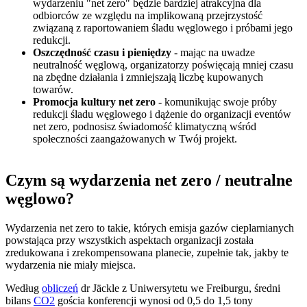
wydarzeniu "net zero" będzie bardziej atrakcyjna dla
odbiorców ze względu na implikowaną przejrzystość
związaną z raportowaniem śladu węglowego i próbami jego
redukcji.
Oszczędność czasu i pieniędzy
- mając na uwadze
neutralność węglową, organizatorzy poświęcają mniej czasu
na zbędne działania i zmniejszają liczbę kupowanych
towarów.
Promocja kultury
net zero
- komunikując swoje próby
redukcji śladu węglowego i dążenie do organizacji eventów
net zero, podnosisz świadomość klimatyczną wśród
społeczności zaangażowanych w Twój projekt.
Czym są wydarzenia net zero / neutralne
węglowo?
Wydarzenia net zero to takie, których emisja gazów cieplarnianych
powstająca przy wszystkich aspektach organizacji została
zredukowana i zrekompensowana planecie, zupełnie tak, jakby te
wydarzenia nie miały miejsca.
Według
obliczeń
dr Jäckle z Uniwersytetu we Freiburgu, średni
bilans
CO2
gościa konferencji wynosi od 0,5 do 1,5 tony