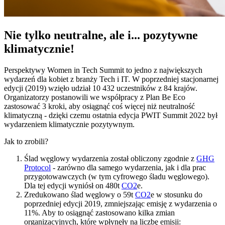
Nie tylko neutralne, ale i... pozytywne
klimatycznie!
Perspektywy Women in Tech Summit to jedno z największych
wydarzeń dla kobiet z branży Tech i IT. W poprzedniej stacjonarnej
edycji (2019) wzięło udział 10 432 uczestników z 84 krajów.
Organizatorzy postanowili we współpracy z Plan Be Eco
zastosować 3 kroki, aby osiągnąć coś więcej niż neutralność
klimatyczną - dzięki czemu ostatnia edycja PWIT Summit 2022 był
wydarzeniem klimatycznie pozytywnym.
Jak to zrobili?
Ślad węglowy wydarzenia został obliczony zgodnie z
GHG
Protocol
- zarówno dla samego wydarzenia, jak i dla prac
przygotowawczych (w tym cyfrowego śladu węglowego).
Dla tej edycji wyniósł on 480t
CO2
e.
Zredukowano ślad węglowy o 59t
CO2
e w stosunku do
poprzedniej edycji 2019, zmniejszając emisję z wydarzenia o
11%. Aby to osiągnąć zastosowano kilka zmian
organizacyjnych, które wpłynęły na liczbę emisji: