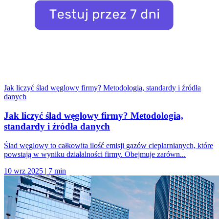
Jak liczyć ślad węglowy firmy? Metodologia, standardy i źródła
danych
Jak liczyć ślad węglowy firmy? Metodologia,
standardy i źródła danych
Ślad węglowy to całkowita ilość emisji gazów cieplarnianych, które
powstają w wyniku działalności firmy. Obejmuje zarówn...
10 wrz 2025
|
7 min