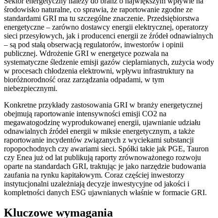
Sektor energetyczny należy do branż o największym wpływie na
środowisko naturalne, co sprawia, że raportowanie zgodne ze
standardami GRI ma tu szczególne znaczenie. Przedsiębiorstwa
energetyczne – zarówno dostawcy energii elektrycznej, operatorzy
sieci przesyłowych, jak i producenci energii ze źródeł odnawialnych
– są pod stałą obserwacją regulatorów, inwestorów i opinii
publicznej. Wdrożenie GRI w energetyce pozwala na
systematyczne śledzenie emisji gazów cieplarnianych, zużycia wody
w procesach chłodzenia elektrowni, wpływu infrastruktury na
bioróżnorodność oraz zarządzania odpadami, w tym
niebezpiecznymi.
Konkretne przykłady zastosowania GRI w branży energetycznej
obejmują raportowanie intensywności emisji CO2 na
megawatogodzinę wyprodukowanej energii, ujawnianie udziału
odnawialnych źródeł energii w miksie energetycznym, a także
raportowanie incydentów związanych z wyciekami substancji
ropopochodnych czy awariami sieci. Spółki takie jak PGE, Tauron
czy Enea już od lat publikują raporty zrównoważonego rozwoju
oparte na standardach GRI, traktując je jako narzędzie budowania
zaufania na rynku kapitałowym. Coraz częściej inwestorzy
instytucjonalni uzależniają decyzje inwestycyjne od jakości i
kompletności danych ESG ujawnianych właśnie w formacie GRI.
Kluczowe wymagania