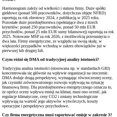
Harmonogram zależy od wielkości i statusu firmy. Duże spółki
giełdowe (ponad 500 pracowników, dotychczas objęte NFRD)
raportują za rok obrotowy 2024, z publikacją w 2025 roku.
Pozostałe duże przedsiębiorstwa (spełniające dwa z trzech
kryteriów: ponad 250 pracowników, ponad 50 mln EUR
przychodów, ponad 25 mln EUR sumy bilansowej) raportują za rok
2025. Notowane MŚP za rok 2026, z możliwością przesunięcia o
dwa lata. Firmy energetyczne, ze względu na swoją skalę, w
większości przypadków wchodzą w zakres obowiązków już w
pierwszej lub drugiej fali.
Czym różni się DMA od tradycyjnej analizy istotności?
Tradycyjna analiza istotności (stosowana np. w standardach GRI)
koncentrowała się głównie na wpływie organizacji na otoczenie.
DMA dodaje drugą perspektywę, wymagając równoczesnej oceny,
jak czynniki zrównoważonego rozwoju wpływają na sytuację
finansową firmy. Dla przedsiębiorstwa energetycznego oznacza to,
że oprócz oceny wpływu emisji na klimat, musi ono ocenić, jak
regulacje klimatyczne, ceny CO2 i zmiany technologiczne
wpływają na wartość jego aktywów wytwórczych, koszty
operacyjne i perspektywy przychodowe.
Czy firma energetyczna musi raportować emisje w zakresie 3?