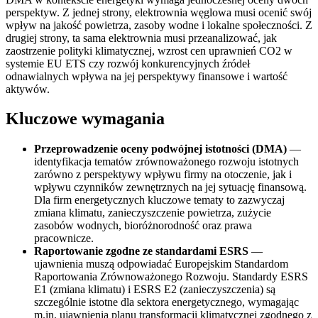
perspektyw. Z jednej strony, elektrownia węglowa musi ocenić swój
wpływ na jakość powietrza, zasoby wodne i lokalne społeczności. Z
drugiej strony, ta sama elektrownia musi przeanalizować, jak
zaostrzenie polityki klimatycznej, wzrost cen uprawnień CO2 w
systemie EU ETS czy rozwój konkurencyjnych źródeł
odnawialnych wpływa na jej perspektywy finansowe i wartość
aktywów.
Kluczowe wymagania
Przeprowadzenie oceny podwójnej istotności (DMA)
—
identyfikacja tematów zrównoważonego rozwoju istotnych
zarówno z perspektywy wpływu firmy na otoczenie, jak i
wpływu czynników zewnętrznych na jej sytuację finansową.
Dla firm energetycznych kluczowe tematy to zazwyczaj
zmiana klimatu, zanieczyszczenie powietrza, zużycie
zasobów wodnych, bioróżnorodność oraz prawa
pracownicze.
Raportowanie zgodne ze standardami ESRS
—
ujawnienia muszą odpowiadać Europejskim Standardom
Raportowania Zrównoważonego Rozwoju. Standardy ESRS
E1 (zmiana klimatu) i ESRS E2 (zanieczyszczenia) są
szczególnie istotne dla sektora energetycznego, wymagając
m.in. ujawnienia planu transformacji klimatycznej zgodnego z