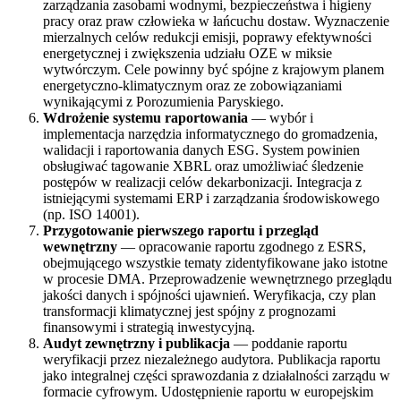
zarządzania zasobami wodnymi, bezpieczeństwa i higieny
pracy oraz praw człowieka w łańcuchu dostaw. Wyznaczenie
mierzalnych celów redukcji emisji, poprawy efektywności
energetycznej i zwiększenia udziału OZE w miksie
wytwórczym. Cele powinny być spójne z krajowym planem
energetyczno-klimatycznym oraz ze zobowiązaniami
wynikającymi z Porozumienia Paryskiego.
Wdrożenie systemu raportowania
— wybór i
implementacja narzędzia informatycznego do gromadzenia,
walidacji i raportowania danych ESG. System powinien
obsługiwać tagowanie XBRL oraz umożliwiać śledzenie
postępów w realizacji celów dekarbonizacji. Integracja z
istniejącymi systemami ERP i zarządzania środowiskowego
(np. ISO 14001).
Przygotowanie pierwszego raportu i przegląd
wewnętrzny
— opracowanie raportu zgodnego z ESRS,
obejmującego wszystkie tematy zidentyfikowane jako istotne
w procesie DMA. Przeprowadzenie wewnętrznego przeglądu
jakości danych i spójności ujawnień. Weryfikacja, czy plan
transformacji klimatycznej jest spójny z prognozami
finansowymi i strategią inwestycyjną.
Audyt zewnętrzny i publikacja
— poddanie raportu
weryfikacji przez niezależnego audytora. Publikacja raportu
jako integralnej części sprawozdania z działalności zarządu w
formacie cyfrowym. Udostępnienie raportu w europejskim