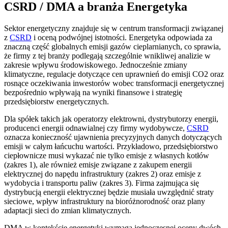
CSRD / DMA a branża Energetyka
Sektor energetyczny znajduje się w centrum transformacji związanej
z
CSRD
i oceną podwójnej istotności. Energetyka odpowiada za
znaczną część globalnych emisji gazów cieplarnianych, co sprawia,
że firmy z tej branży podlegają szczególnie wnikliwej analizie w
zakresie wpływu środowiskowego. Jednocześnie zmiany
klimatyczne, regulacje dotyczące cen uprawnień do emisji CO2 oraz
rosnące oczekiwania inwestorów wobec transformacji energetycznej
bezpośrednio wpływają na wyniki finansowe i strategię
przedsiębiorstw energetycznych.
Dla spółek takich jak operatorzy elektrowni, dystrybutorzy energii,
producenci energii odnawialnej czy firmy wydobywcze,
CSRD
oznacza konieczność ujawnienia precyzyjnych danych dotyczących
emisji w całym łańcuchu wartości. Przykładowo, przedsiębiorstwo
ciepłownicze musi wykazać nie tylko emisje z własnych kotłów
(zakres 1), ale również emisje związane z zakupem energii
elektrycznej do napędu infrastruktury (zakres 2) oraz emisje z
wydobycia i transportu paliw (zakres 3). Firma zajmująca się
dystrybucją energii elektrycznej będzie musiała uwzględnić straty
sieciowe, wpływ infrastruktury na bioróżnorodność oraz plany
adaptacji sieci do zmian klimatycznych.
DMA w kontekście energetyki wymaga jednoczesnej oceny dwóch