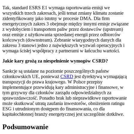
Tak, standard ESRS E1 wymaga raportowania emisji we
wszystkich trzech zakresach, jeśli temat zmiany klimatu zostanie
zidentyfikowany jako istotny w procesie DMA. Dla firm
energetycznych zakres 3 obejmuje między innymi emisje związane
z wydobyciem i transportem paliw przez dostawców (upstream)
oraz emisje z użytkowania sprzedanej energii przez odbiorców
końcowych (downstream). Zebranie wiarygodnych danych dla
zakresu 3 stanowi jedno z największych wyzwań operacyjnych i
wymaga ścisłej współpracy z partnerami w łańcuchu wartości.
Jakie kary grożą za niespełnienie wymogów CSRD?
Sankcje są ustalane na poziomie poszczególnych państw
członkowskich UE, ponieważ
CSRD
jest dyrektywą wymagającą
transpozycji do prawa krajowego. W Polsce przepisy
implementujące przewidują kary administracyjne i finansowe, w
tym grzywny dla członków zarządu odpowiedzialnych za
sprawozdawczość. Ponadto brak lub nieprawidłowe raportowanie
może skutkować utratą zaufania inwestorów, obniżeniem ratingu
ESG i utrudnionym dostępem do finansowania, co dla
kapitałochłonnej branży energetycznej jest szczególnie dotkliwe.
Podsumowanie