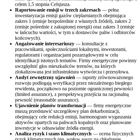
celem 1,5 stopnia Celsjusza.
Raportowanie emisji w trzech zakresach
— pełna
inwentaryzacja emisji gazów cieplarnianych obejmująca
zakres 1 (emisje bezpośrednie z własnych źródeł), zakres 2
(emisje pośrednie z zakupionej energii) oraz zakres 3 (emisje
w łańcuchu wartości, w tym u dostawców paliw i odbiorców
końcowych).
Angażowanie interesariuszy
— konsultacje z
pracownikami, społecznościami lokalnymi, inwestorami,
regulatorami i organizacjami pozarządowymi w celu
identyfikacji istotnych tematów. Firmy energetyczne powinny
uwzględnić głos mieszkańców terenów, na których
zlokalizowana jest infrastruktura wytwórcza i przesyłowa.
Audyt zewnętrzny ujawnień
— raporty zrównoważonego
rozwoju podlegają weryfikacji przez niezależnego biegłego
rewidenta, początkowo na poziomie ograniczonej pewności
(limited assurance), z perspektywą przejścia na racjonalną
pewność (reasonable assurance).
Ujawnienie planów transformacji
— firmy energetyczne
muszą przedstawić szczegółowy plan dekarbonizacji,
obejmujący cele redukcji emisji, harmonogram wygaszania
aktywów opartych na paliwach kopalnych oraz planowane
inwestycje w odnawialne źródła energii.
Analiza ryzyk i szans klimatycznych
— ocena fizycznych
ryzyk klimatycznych (np. wpływ suszy na chłodzenie