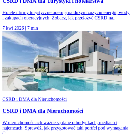
CSRD i DMA dla Turystyki i hotelarstwa
Hotele i firmy turystyczne operują na dużym zużyciu energii, wody
i zakupach operacyjnych. Zobacz, jak przełożyć CSRD na...
7 kwi 2026
|
7 min
CSRD i DMA dla Nieruchomości
CSRD i DMA dla Nieruchomości
W nieruchomościach ważne są dane o budynkach, mediach i
najemcach. Sprawdź, jak przygotować taki portfel pod wymagania
C...