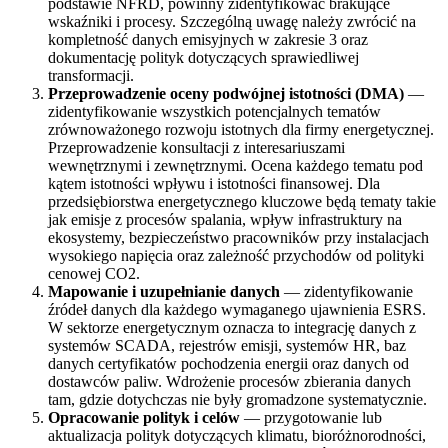
podstawie NFRD, powinny zidentyfikować brakujące
wskaźniki i procesy. Szczególną uwagę należy zwrócić na
kompletność danych emisyjnych w zakresie 3 oraz
dokumentację polityk dotyczących sprawiedliwej
transformacji.
Przeprowadzenie oceny podwójnej istotności (DMA)
—
zidentyfikowanie wszystkich potencjalnych tematów
zrównoważonego rozwoju istotnych dla firmy energetycznej.
Przeprowadzenie konsultacji z interesariuszami
wewnętrznymi i zewnętrznymi. Ocena każdego tematu pod
kątem istotności wpływu i istotności finansowej. Dla
przedsiębiorstwa energetycznego kluczowe będą tematy takie
jak emisje z procesów spalania, wpływ infrastruktury na
ekosystemy, bezpieczeństwo pracowników przy instalacjach
wysokiego napięcia oraz zależność przychodów od polityki
cenowej CO2.
Mapowanie i uzupełnianie danych
— zidentyfikowanie
źródeł danych dla każdego wymaganego ujawnienia ESRS.
W sektorze energetycznym oznacza to integrację danych z
systemów SCADA, rejestrów emisji, systemów HR, baz
danych certyfikatów pochodzenia energii oraz danych od
dostawców paliw. Wdrożenie procesów zbierania danych
tam, gdzie dotychczas nie były gromadzone systematycznie.
Opracowanie polityk i celów
— przygotowanie lub
aktualizacja polityk dotyczących klimatu, bioróżnorodności,