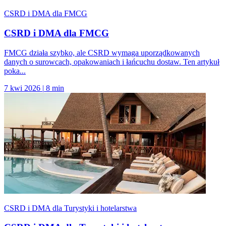
CSRD i DMA dla FMCG
CSRD i DMA dla FMCG
FMCG działa szybko, ale CSRD wymaga uporządkowanych
danych o surowcach, opakowaniach i łańcuchu dostaw. Ten artykuł
poka...
7 kwi 2026
|
8 min
CSRD i DMA dla Turystyki i hotelarstwa