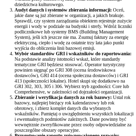
dziedzictwa kulturowego.
Audyt danych i systemów zbierania informacji:
Oceń,
jakie dane są już zbierane w organizacji, a jakich brakuje.
Sprawdź, czy system zarządzania obiektem rejestruje zużycie
energii i wody w podziale na budynki i strefy. Wdróż liczniki
podlicznikowe lub systemy BMS (Building Management
System), jeśli ich jeszcze nie ma. Zsumuj faktury za energię
elektryczną, ciepło i wodę za ostatnie trzy lata jako punkt
wyjścia do obliczenia linii bazowej emisji.
Wybór standardów GRI i wskaźników do raportowania:
Na podstawie analizy istotności wskaż, które standardy
tematyczne GRI będziesz stosować. Operator turystyczny
powinien sięgnąć po GRI 308 (ocena środowiskowa
dostawców), GRI 414 (ocena społeczna dostawców) i GRI
413 (społeczności lokalne). Hotel skupi się dodatkowo na
GRI 302, 303, 305 i 306. Wybierz tryb zgodności: Core lub
Comprehensive, w zależności od dojrzałości organizacji.
Zbieranie i weryfikacja danych za rok bazowy:
Ustal rok
bazowy, najlepiej bieżący rok kalendarzowy lub rok
obrotowy, i zbierz komplet danych dla wybranych
wskaźników. Pamiętaj o uwzględnieniu wszystkich lokalizacji
i ewentualnych podmiotów zależnych. Dane powinny być
wewnętrznie zweryfikowane przez osoby odpowiedzialne za
poszczególne obszary operacyjne.
Przygotowanie raportu zrównoważonego rozwoju: