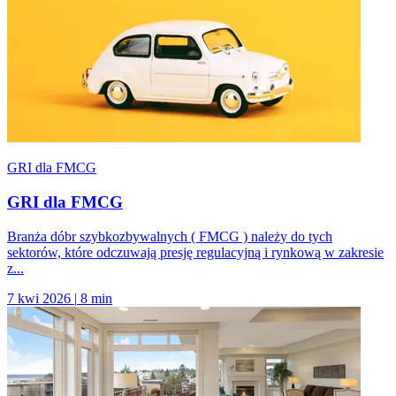
GRI dla FMCG
GRI dla FMCG
Branża dóbr szybkozbywalnych ( FMCG ) należy do tych
sektorów, które odczuwają presję regulacyjną i rynkową w zakresie
z...
7 kwi 2026
|
8 min