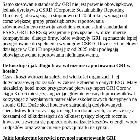
Samo stosowanie standardów GRI nie jest prawnie obowiązkowe,
jednak dyrektywa CSRD (Corporate Sustainability Reporting
Directive), obowiązująca stopniowo od 2024 roku, wymaga od
coraz większej grupy przedsiębiorstw raportowania
zrównoważonego rozwoju zgodnie z europejskimi standardami
ESRS. GRI i ESRS są wzajemnie powiązane i w dużej mierze
kompatybilne, dlatego firmy, które wdrożyły GRI, są znacznie lepiej
przygotowane do spełnienia wymogów CSRD. Duże sieci hotelowe
działające w Unii Europejskiej już od 2025 roku podlegają
obowiązkowemu raportowaniu niefinansowemu.
Ile kosztuje i jak długo trwa wdrożenie raportowania GRI w
hotelu?
Czas i koszt wdrożenia zależą od wielkości organizacji i jej
dotychczasowej dojrzałości w zakresie zbierania danych ESG. Mały
niezależny hotel może przygotować pierwszy raport GRI Core w
ciągu 3 do 6 miesięcy, angażując głównie własnych pracowników i
korzystając z bezpłatnych materiałów szkoleniowych dostępnych na
stronie GRI. Duże sieci hotelowe zatrudniają dedykowanych
specjalistów lub korzystają z usług firm doradczych, co wiąże się z
kosztami od kilkudziesięciu do kilkuset tysięcy złotych rocznie.
Inwestycja zwraca się poprzez optymalizację kosztów energii, wody
i odpadów oraz wzmocnienie pozycji marki na rynku.
Jakie konkretne korzyści przynosi raportowanie GRI