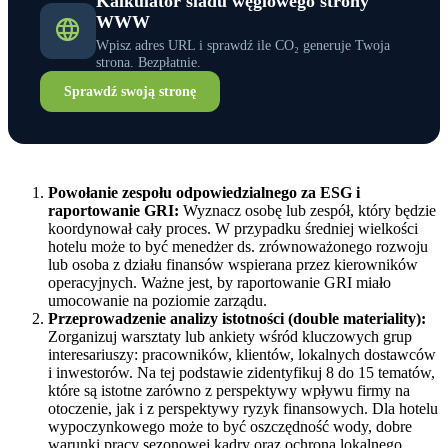
Kalkulator śladu węglowego strony
WWW
Wpisz adres URL i sprawdź ile CO₂ generuje Twoja
strona. Bezpłatnie.
Sprawdź swoją stronę
Powołanie zespołu odpowiedzialnego za ESG i
raportowanie GRI:
Wyznacz osobę lub zespół, który będzie
koordynował cały proces. W przypadku średniej wielkości
hotelu może to być menedżer ds. zrównoważonego rozwoju
lub osoba z działu finansów wspierana przez kierowników
operacyjnych. Ważne jest, by raportowanie GRI miało
umocowanie na poziomie zarządu.
Przeprowadzenie analizy istotności (double materiality):
Zorganizuj warsztaty lub ankiety wśród kluczowych grup
interesariuszy: pracowników, klientów, lokalnych dostawców
i inwestorów. Na tej podstawie zidentyfikuj 8 do 15 tematów,
które są istotne zarówno z perspektywy wpływu firmy na
otoczenie, jak i z perspektywy ryzyk finansowych. Dla hotelu
wypoczynkowego może to być oszczędność wody, dobre
warunki pracy sezonowej kadry oraz ochrona lokalnego