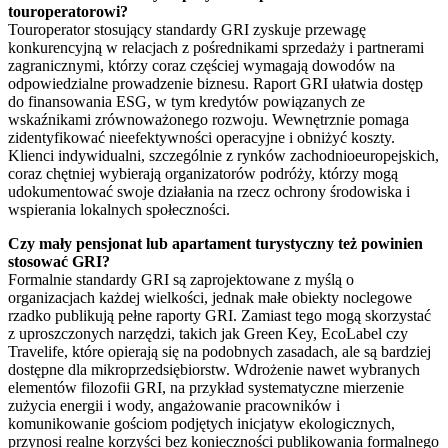
touroperatorowi?
Touroperator stosujący standardy GRI zyskuje przewagę
konkurencyjną w relacjach z pośrednikami sprzedaży i partnerami
zagranicznymi, którzy coraz częściej wymagają dowodów na
odpowiedzialne prowadzenie biznesu. Raport GRI ułatwia dostęp
do finansowania ESG, w tym kredytów powiązanych ze
wskaźnikami zrównoważonego rozwoju. Wewnętrznie pomaga
zidentyfikować nieefektywności operacyjne i obniżyć koszty.
Klienci indywidualni, szczególnie z rynków zachodnioeuropejskich,
coraz chętniej wybierają organizatorów podróży, którzy mogą
udokumentować swoje działania na rzecz ochrony środowiska i
wspierania lokalnych społeczności.
Czy mały pensjonat lub apartament turystyczny też powinien
stosować GRI?
Formalnie standardy GRI są zaprojektowane z myślą o
organizacjach każdej wielkości, jednak małe obiekty noclegowe
rzadko publikują pełne raporty GRI. Zamiast tego mogą skorzystać
z uproszczonych narzędzi, takich jak Green Key, EcoLabel czy
Travelife, które opierają się na podobnych zasadach, ale są bardziej
dostępne dla mikroprzedsiębiorstw. Wdrożenie nawet wybranych
elementów filozofii GRI, na przykład systematyczne mierzenie
zużycia energii i wody, angażowanie pracowników i
komunikowanie gościom podjętych inicjatyw ekologicznych,
przynosi realne korzyści bez konieczności publikowania formalnego