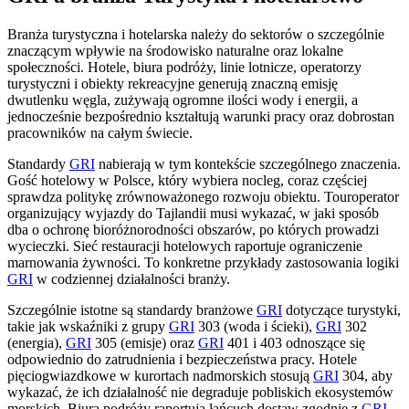
Branża turystyczna i hotelarska należy do sektorów o szczególnie
znaczącym wpływie na środowisko naturalne oraz lokalne
społeczności. Hotele, biura podróży, linie lotnicze, operatorzy
turystyczni i obiekty rekreacyjne generują znaczną emisję
dwutlenku węgla, zużywają ogromne ilości wody i energii, a
jednocześnie bezpośrednio kształtują warunki pracy oraz dobrostan
pracowników na całym świecie.
Standardy
GRI
nabierają w tym kontekście szczególnego znaczenia.
Gość hotelowy w Polsce, który wybiera nocleg, coraz częściej
sprawdza politykę zrównoważonego rozwoju obiektu. Touroperator
organizujący wyjazdy do Tajlandii musi wykazać, w jaki sposób
dba o ochronę bioróżnorodności obszarów, po których prowadzi
wycieczki. Sieć restauracji hotelowych raportuje ograniczenie
marnowania żywności. To konkretne przykłady zastosowania logiki
GRI
w codziennej działalności branży.
Szczególnie istotne są standardy branżowe
GRI
dotyczące turystyki,
takie jak wskaźniki z grupy
GRI
303 (woda i ścieki),
GRI
302
(energia),
GRI
305 (emisje) oraz
GRI
401 i 403 odnoszące się
odpowiednio do zatrudnienia i bezpieczeństwa pracy. Hotele
pięciogwiazdkowe w kurortach nadmorskich stosują
GRI
304, aby
wykazać, że ich działalność nie degraduje pobliskich ekosystemów
morskich. Biura podróży raportują łańcuch dostaw zgodnie z
GRI