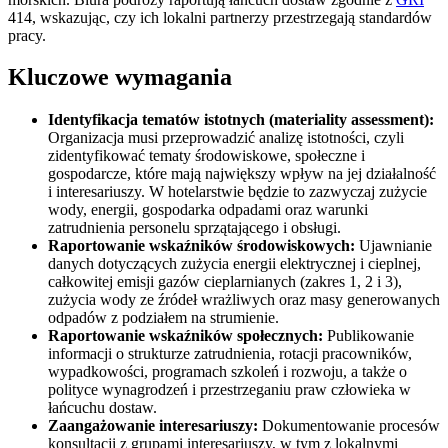
414, wskazując, czy ich lokalni partnerzy przestrzegają standardów
pracy.
Kluczowe wymagania
Identyfikacja tematów istotnych (materiality assessment):
Organizacja musi przeprowadzić analizę istotności, czyli
zidentyfikować tematy środowiskowe, społeczne i
gospodarcze, które mają największy wpływ na jej działalność
i interesariuszy. W hotelarstwie będzie to zazwyczaj zużycie
wody, energii, gospodarka odpadami oraz warunki
zatrudnienia personelu sprzątającego i obsługi.
Raportowanie wskaźników środowiskowych:
Ujawnianie
danych dotyczących zużycia energii elektrycznej i cieplnej,
całkowitej emisji gazów cieplarnianych (zakres 1, 2 i 3),
zużycia wody ze źródeł wrażliwych oraz masy generowanych
odpadów z podziałem na strumienie.
Raportowanie wskaźników społecznych:
Publikowanie
informacji o strukturze zatrudnienia, rotacji pracowników,
wypadkowości, programach szkoleń i rozwoju, a także o
polityce wynagrodzeń i przestrzeganiu praw człowieka w
łańcuchu dostaw.
Zaangażowanie interesariuszy:
Dokumentowanie procesów
konsultacji z grupami interesariuszy, w tym z lokalnymi