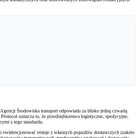
 Agencji Środowiska transport odpowiada za blisko jedną czwartą
otocol oznacza to, że przedsiębiorstwa logistyczne, spedycyjne,
cymi z tego standardu.
usi ewidencjonować emisje z własnych pojazdów dostawczych (zakres
 podwykonawców transportowych, producentów opakowań i dostawców