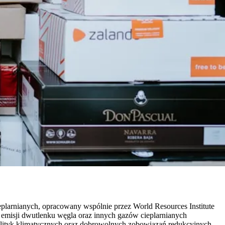
eplarnianych, opracowany wspólnie przez World Resources Institute
 emisji dwutlenku węgla oraz innych gazów cieplarnianych
 polityk klimatycznych oraz dobrowolnych zobowiązań redukcyjnych