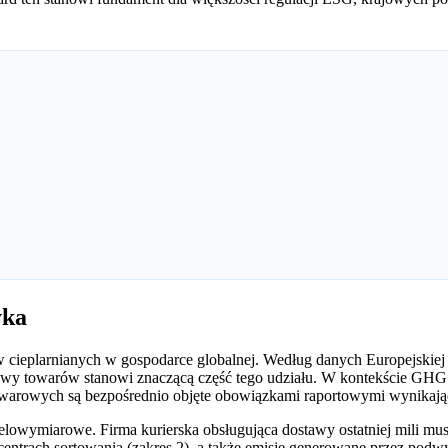
yka
ów cieplarnianych w gospodarce globalnej. Według danych Europejskiej
owy towarów stanowi znaczącą część tego udziału. W kontekście GHG Pr
 towarowych są bezpośrednio objęte obowiązkami raportowymi wynikają
ielowymiarowe. Firma kurierska obsługująca dostawy ostatniej mili m
 i centrach sortowania (zakres 2), a także emisje generowane przez