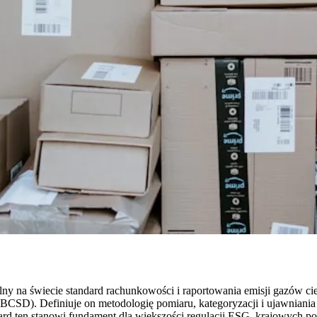
ny na świecie standard rachunkowości i raportowania emisji gazów ci
CSD). Definiuje on metodologię pomiaru, kategoryzacji i ujawniania
ndard ten stanowi fundament dla większości regulacji ESG, krajowych