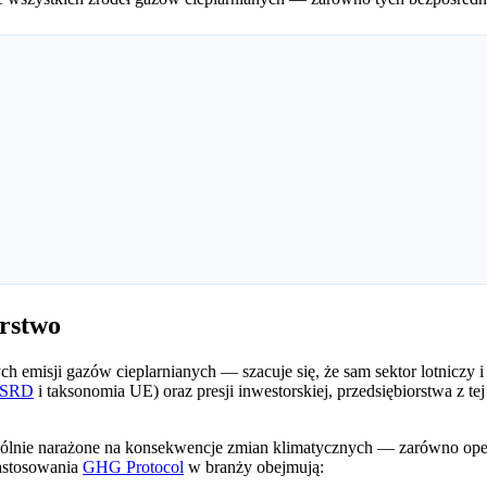
arstwo
ch emisji gazów cieplarnianych — szacuje się, że sam sektor lotniczy 
SRD
i taksonomia UE) oraz presji inwestorskiej, przedsiębiorstwa z tej
szczególnie narażone na konsekwencje zmian klimatycznych — zarówno o
zastosowania
GHG Protocol
w branży obejmują: