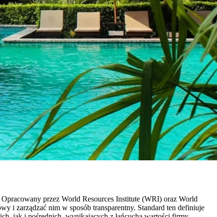
h. Opracowany przez World Resources Institute (WRI) oraz World
wy i zarządzać nim w sposób transparentny. Standard ten definiuje
ch, jak i pośrednich, wynikających z łańcucha wartości firmy.