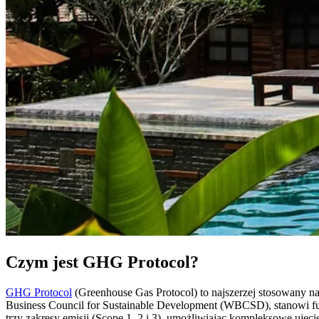
Czym jest GHG Protocol?
GHG Protocol
(Greenhouse Gas Protocol) to najszerzej stosowany na
Business Council for Sustainable Development (WBCSD), stanowi fund
trzy zakresy emisji (Scope 1, 2 i 3), umożliwiając kompleksowe ujęc