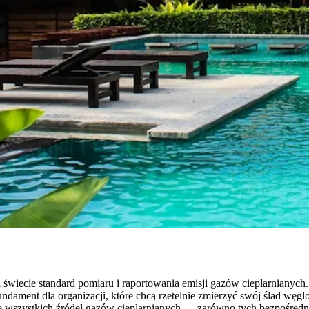
 świecie standard pomiaru i raportowania emisji gazów cieplarnianyc
ament dla organizacji, które chcą rzetelnie zmierzyć swój ślad węglo
ie wszystkich źródeł gazów cieplarnianych — zarówno tych bezpośredni