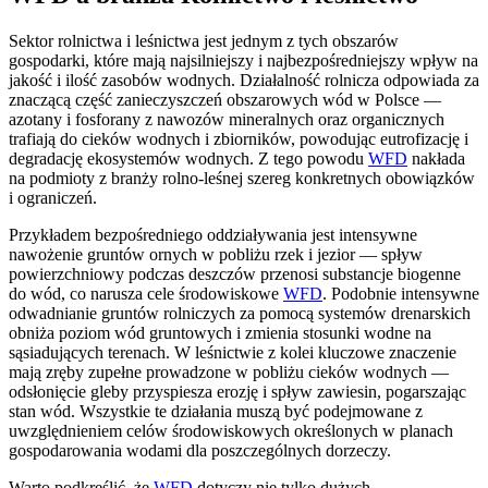
Sektor rolnictwa i leśnictwa jest jednym z tych obszarów
gospodarki, które mają najsilniejszy i najbezpośredniejszy wpływ na
jakość i ilość zasobów wodnych. Działalność rolnicza odpowiada za
znaczącą część zanieczyszczeń obszarowych wód w Polsce —
azotany i fosforany z nawozów mineralnych oraz organicznych
trafiają do cieków wodnych i zbiorników, powodując eutrofizację i
degradację ekosystemów wodnych. Z tego powodu
WFD
nakłada
na podmioty z branży rolno-leśnej szereg konkretnych obowiązków
i ograniczeń.
Przykładem bezpośredniego oddziaływania jest intensywne
nawożenie gruntów ornych w pobliżu rzek i jezior — spływ
powierzchniowy podczas deszczów przenosi substancje biogenne
do wód, co narusza cele środowiskowe
WFD
. Podobnie intensywne
odwadnianie gruntów rolniczych za pomocą systemów drenarskich
obniża poziom wód gruntowych i zmienia stosunki wodne na
sąsiadujących terenach. W leśnictwie z kolei kluczowe znaczenie
mają zręby zupełne prowadzone w pobliżu cieków wodnych —
odsłonięcie gleby przyspiesza erozję i spływ zawiesin, pogarszając
stan wód. Wszystkie te działania muszą być podejmowane z
uwzględnieniem celów środowiskowych określonych w planach
gospodarowania wodami dla poszczególnych dorzeczy.
Warto podkreślić, że
WFD
dotyczy nie tylko dużych