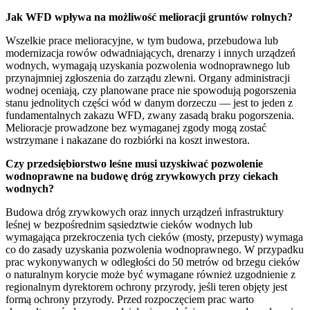
Jak WFD wpływa na możliwość melioracji gruntów rolnych?
Wszelkie prace melioracyjne, w tym budowa, przebudowa lub
modernizacja rowów odwadniających, drenarzy i innych urządzeń
wodnych, wymagają uzyskania pozwolenia wodnoprawnego lub
przynajmniej zgłoszenia do zarządu zlewni. Organy administracji
wodnej oceniają, czy planowane prace nie spowodują pogorszenia
stanu jednolitych części wód w danym dorzeczu — jest to jeden z
fundamentalnych zakazu WFD, zwany zasadą braku pogorszenia.
Melioracje prowadzone bez wymaganej zgody mogą zostać
wstrzymane i nakazane do rozbiórki na koszt inwestora.
Czy przedsiębiorstwo leśne musi uzyskiwać pozwolenie
wodnoprawne na budowę dróg zrywkowych przy ciekach
wodnych?
Budowa dróg zrywkowych oraz innych urządzeń infrastruktury
leśnej w bezpośrednim sąsiedztwie cieków wodnych lub
wymagająca przekroczenia tych cieków (mosty, przepusty) wymaga
co do zasady uzyskania pozwolenia wodnoprawnego. W przypadku
prac wykonywanych w odległości do 50 metrów od brzegu cieków
o naturalnym korycie może być wymagane również uzgodnienie z
regionalnym dyrektorem ochrony przyrody, jeśli teren objęty jest
formą ochrony przyrody. Przed rozpoczęciem prac warto