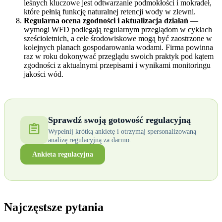
leśnych kluczowe jest odtwarzanie podmokłości i mokradeł,
które pełnią funkcję naturalnej retencji wody w zlewni.
Regularna ocena zgodności i aktualizacja działań
—
wymogi WFD podlegają regularnym przeglądom w cyklach
sześcioletnich, a cele środowiskowe mogą być zaostrzone w
kolejnych planach gospodarowania wodami. Firma powinna
raz w roku dokonywać przeglądu swoich praktyk pod kątem
zgodności z aktualnymi przepisami i wynikami monitoringu
jakości wód.
Sprawdź swoją gotowość regulacyjną
Wypełnij krótką ankietę i otrzymaj spersonalizowaną
analizę regulacyjną za darmo.
Ankieta regulacyjna
Najczęstsze pytania