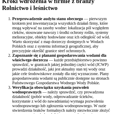
Kroki wdrożenia w firmie z branży
Rolnictwo i leśnictwo
Przeprowadzenie audytu stanu obecnego
— pierwszym
krokiem jest inwentaryzacja wszystkich działań firmy, które
mogą wpływać na zasoby wodne: lokalizacja pól względem
cieków, stosowane nawozy i środki ochrony roślin, systemy
melioracyjne, obiekty hodowlane oraz ich odległość od wód.
Warto skorzystać z map dorzeczy dostępnych w Wodach
Polskich oraz z systemu informacji geograficznej, aby
precyzyjnie określić granice stref ochronnych.
Zapoznanie się z planami gospodarowania wodami dla
właściwego dorzecza
— każde przedsiębiorstwo powinno
sprawdzić, w granicach jakiej jednolitej części wód (JCWP)
prowadzi działalność, jaki jest aktualny stan tej wody oraz
jakie cele środowiskowe zostały dla niej wyznaczone. Plany
gospodarowania wodami są publicznie dostępne na stronach
Państwowego Gospodarstwa Wodnego Wody Polskie.
Weryfikacja obowiązku uzyskania pozwoleń
wodnoprawnych
— należy sprawdzić, czy prowadzona
działalność (pobór wody, odprowadzanie ścieków,
korzystanie z wód do nawadniania) wymaga pozwolenia
wodnoprawnego lub zgłoszenia wodnoprawnego. W razie
stwierdzenia braków formalnych należy niezwłocznie złożyć