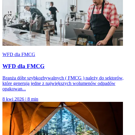
WFD dla FMCG
WFD dla FMCG
Branża dóbr szybkozbywalnych ( FMCG ) należy do sektorów,
które generują jedne z największych wolumenów odpadów
opakowan...
8 kwi 2026
|
8 min