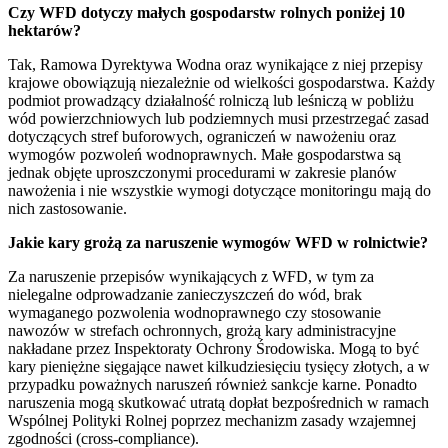
Czy WFD dotyczy małych gospodarstw rolnych poniżej 10
hektarów?
Tak, Ramowa Dyrektywa Wodna oraz wynikające z niej przepisy
krajowe obowiązują niezależnie od wielkości gospodarstwa. Każdy
podmiot prowadzący działalność rolniczą lub leśniczą w pobliżu
wód powierzchniowych lub podziemnych musi przestrzegać zasad
dotyczących stref buforowych, ograniczeń w nawożeniu oraz
wymogów pozwoleń wodnoprawnych. Małe gospodarstwa są
jednak objęte uproszczonymi procedurami w zakresie planów
nawożenia i nie wszystkie wymogi dotyczące monitoringu mają do
nich zastosowanie.
Jakie kary grożą za naruszenie wymogów WFD w rolnictwie?
Za naruszenie przepisów wynikających z WFD, w tym za
nielegalne odprowadzanie zanieczyszczeń do wód, brak
wymaganego pozwolenia wodnoprawnego czy stosowanie
nawozów w strefach ochronnych, grożą kary administracyjne
nakładane przez Inspektoraty Ochrony Środowiska. Mogą to być
kary pieniężne sięgające nawet kilkudziesięciu tysięcy złotych, a w
przypadku poważnych naruszeń również sankcje karne. Ponadto
naruszenia mogą skutkować utratą dopłat bezpośrednich w ramach
Wspólnej Polityki Rolnej poprzez mechanizm zasady wzajemnej
zgodności (cross-compliance).