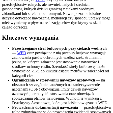
przedsiębiorstw rolnych, ale również małych i średnich
gospodarstw, których działki graniczą z ciekami wodnymi,
zbiornikami lub strefami ochronnymi. Nawet pozornie lokalne
decyzje dotyczące nawożenia, melioracji czy sposobu uprawy mogą
mieć wymierny wpływ na realizację celów dyrektywy w skali
całego dorzecza.
Kluczowe wymagania
Przestrzeganie stref buforowych przy ciekach wodnych
—
WFD
oraz powiązane z nią przepisy krajowe wymagają
zachowania pasów ochronnych wzdłuż rzek, strumieni i
jezior, na których zakazane jest stosowanie nawozów i
środków ochrony roślin. Szerokość strefy buforowej może
wynosić od kilku do kilkudziesięciu metrów w zależności od
kategorii cieku.
Ograniczenia w stosowaniu nawozów azotowych
— na
obszarach szczególnie narażonych na zanieczyszczenie
azotanami (OSN) obowiązują limity dawek nawozów
azotowych, terminy ich stosowania oraz obowiązek
sporządzania planów nawożenia. Wymogi te wynikają z
Dyrektywy Azotanowej, która jest ściśle powiązana z WFD.
Prowadzenie dokumentacji nawożenia
— przedsiębiorstwa
rolne zobowiązane są do prowadzenia ewidencji stosowanych