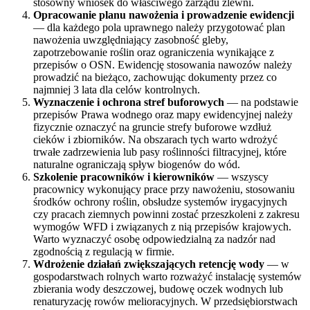
stosowny wniosek do właściwego zarządu zlewni.
Opracowanie planu nawożenia i prowadzenie ewidencji
— dla każdego pola uprawnego należy przygotować plan
nawożenia uwzględniający zasobność gleby,
zapotrzebowanie roślin oraz ograniczenia wynikające z
przepisów o OSN. Ewidencję stosowania nawozów należy
prowadzić na bieżąco, zachowując dokumenty przez co
najmniej 3 lata dla celów kontrolnych.
Wyznaczenie i ochrona stref buforowych
— na podstawie
przepisów Prawa wodnego oraz mapy ewidencyjnej należy
fizycznie oznaczyć na gruncie strefy buforowe wzdłuż
cieków i zbiorników. Na obszarach tych warto wdrożyć
trwałe zadrzewienia lub pasy roślinności filtracyjnej, które
naturalne ograniczają spływ biogenów do wód.
Szkolenie pracowników i kierowników
— wszyscy
pracownicy wykonujący prace przy nawożeniu, stosowaniu
środków ochrony roślin, obsłudze systemów irygacyjnych
czy pracach ziemnych powinni zostać przeszkoleni z zakresu
wymogów WFD i związanych z nią przepisów krajowych.
Warto wyznaczyć osobę odpowiedzialną za nadzór nad
zgodnością z regulacją w firmie.
Wdrożenie działań zwiększających retencję wody
— w
gospodarstwach rolnych warto rozważyć instalację systemów
zbierania wody deszczowej, budowę oczek wodnych lub
renaturyzację rowów melioracyjnych. W przedsiębiorstwach