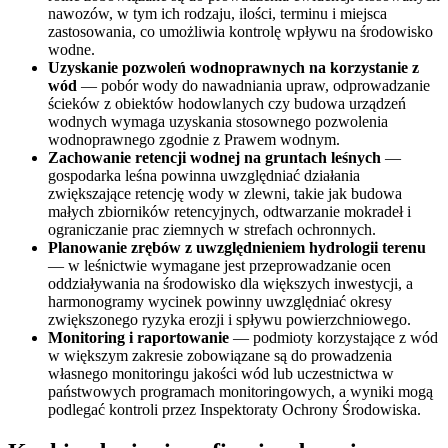
nawozów, w tym ich rodzaju, ilości, terminu i miejsca
zastosowania, co umożliwia kontrolę wpływu na środowisko
wodne.
Uzyskanie pozwoleń wodnoprawnych na korzystanie z
wód
— pobór wody do nawadniania upraw, odprowadzanie
ścieków z obiektów hodowlanych czy budowa urządzeń
wodnych wymaga uzyskania stosownego pozwolenia
wodnoprawnego zgodnie z Prawem wodnym.
Zachowanie retencji wodnej na gruntach leśnych
—
gospodarka leśna powinna uwzględniać działania
zwiększające retencję wody w zlewni, takie jak budowa
małych zbiorników retencyjnych, odtwarzanie mokradeł i
ograniczanie prac ziemnych w strefach ochronnych.
Planowanie zrębów z uwzględnieniem hydrologii terenu
— w leśnictwie wymagane jest przeprowadzanie ocen
oddziaływania na środowisko dla większych inwestycji, a
harmonogramy wycinek powinny uwzględniać okresy
zwiększonego ryzyka erozji i spływu powierzchniowego.
Monitoring i raportowanie
— podmioty korzystające z wód
w większym zakresie zobowiązane są do prowadzenia
własnego monitoringu jakości wód lub uczestnictwa w
państwowych programach monitoringowych, a wyniki mogą
podlegać kontroli przez Inspektoraty Ochrony Środowiska.