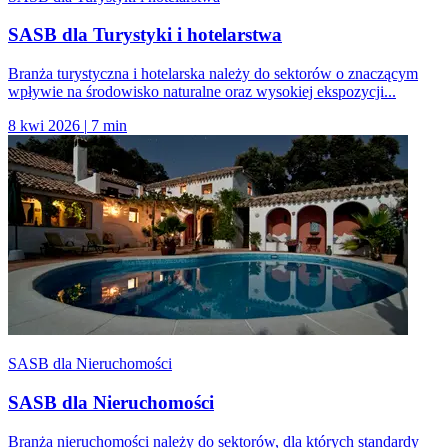
SASB dla Turystyki i hotelarstwa
Branża turystyczna i hotelarska należy do sektorów o znaczącym
wpływie na środowisko naturalne oraz wysokiej ekspozycji...
8 kwi 2026
|
7 min
SASB dla Nieruchomości
SASB dla Nieruchomości
Branża nieruchomości należy do sektorów, dla których standardy