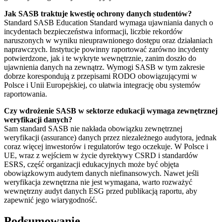
Jak SASB traktuje kwestię ochrony danych studentów?
Standard SASB Education Standard wymaga ujawniania danych o
incydentach bezpieczeństwa informacji, liczbie rekordów
naruszonych w wyniku nieuprawnionego dostępu oraz działaniach
naprawczych. Instytucje powinny raportować zarówno incydenty
potwierdzone, jak i te wykryte wewnętrznie, zanim doszło do
ujawnienia danych na zewnątrz. Wymogi SASB w tym zakresie
dobrze korespondują z przepisami RODO obowiązującymi w
Polsce i Unii Europejskiej, co ułatwia integrację obu systemów
raportowania.
Czy wdrożenie SASB w sektorze edukacji wymaga zewnętrznej
weryfikacji danych?
Sam standard SASB nie nakłada obowiązku zewnętrznej
weryfikacji (assurance) danych przez niezależnego audytora, jednak
coraz więcej inwestorów i regulatorów tego oczekuje. W Polsce i
UE, wraz z wejściem w życie dyrektywy CSRD i standardów
ESRS, część organizacji edukacyjnych może być objęta
obowiązkowym audytem danych niefinansowych. Nawet jeśli
weryfikacja zewnętrzna nie jest wymagana, warto rozważyć
wewnętrzny audyt danych ESG przed publikacją raportu, aby
zapewnić jego wiarygodność.
Podsumowanie