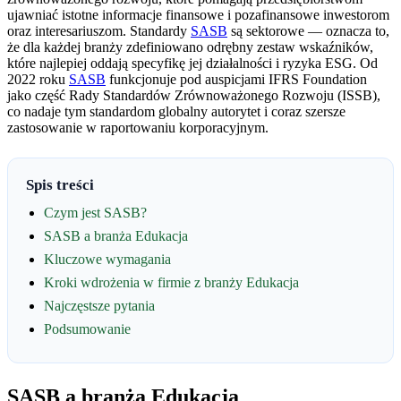
ujawniać istotne informacje finansowe i pozafinansowe inwestorom
oraz interesariuszom. Standardy
SASB
są sektorowe — oznacza to,
że dla każdej branży zdefiniowano odrębny zestaw wskaźników,
które najlepiej oddają specyfikę jej działalności i ryzyka ESG. Od
2022 roku
SASB
funkcjonuje pod auspicjami IFRS Foundation
jako część Rady Standardów Zrównoważonego Rozwoju (ISSB),
co nadaje tym standardom globalny autorytet i coraz szersze
zastosowanie w raportowaniu korporacyjnym.
Spis treści
Czym jest SASB?
SASB a branża Edukacja
Kluczowe wymagania
Kroki wdrożenia w firmie z branży Edukacja
Najczęstsze pytania
Podsumowanie
SASB a branża Edukacja