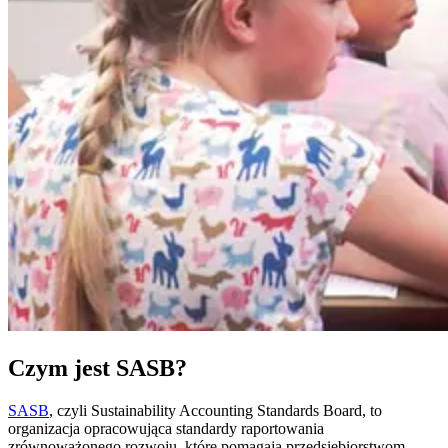
Czym jest SASB?
SASB
, czyli Sustainability Accounting Standards Board, to
organizacja opracowująca standardy raportowania
zrównoważonego rozwoju, które pomagają przedsiębiorstwom