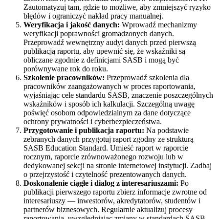
Zautomatyzuj tam, gdzie to możliwe, aby zmniejszyć ryzyko
błędów i ograniczyć nakład pracy manualnej.
Weryfikacja i jakość danych:
Wprowadź mechanizmy
weryfikacji poprawności gromadzonych danych.
Przeprowadź wewnętrzny audyt danych przed pierwszą
publikacją raportu, aby upewnić się, że wskaźniki są
obliczane zgodnie z definicjami SASB i mogą być
porównywane rok do roku.
Szkolenie pracowników:
Przeprowadź szkolenia dla
pracowników zaangażowanych w proces raportowania,
wyjaśniając cele standardu SASB, znaczenie poszczególnych
wskaźników i sposób ich kalkulacji. Szczególną uwagę
poświęć osobom odpowiedzialnym za dane dotyczące
ochrony prywatności i cyberbezpieczeństwa.
Przygotowanie i publikacja raportu:
Na podstawie
zebranych danych przygotuj raport zgodny ze strukturą
SASB Education Standard. Umieść raport w raporcie
rocznym, raporcie zrównoważonego rozwoju lub w
dedykowanej sekcji na stronie internetowej instytucji. Zadbaj
o przejrzystość i czytelność prezentowanych danych.
Doskonalenie ciągłe i dialog z interesariuszami:
Po
publikacji pierwszego raportu zbierz informacje zwrotne od
interesariuszy — inwestorów, akredytatorów, studentów i
partnerów biznesowych. Regularnie aktualizuj procesy
raportowania, uwzględniając zmiany w standardach SASB