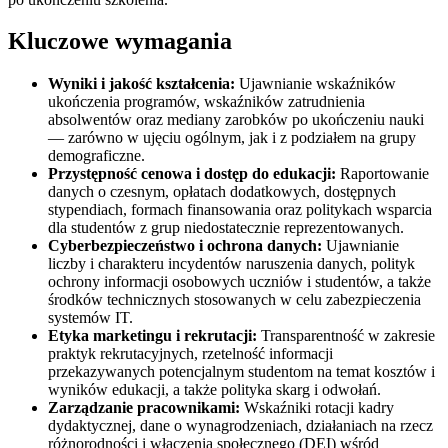
Kluczowe wymagania
Wyniki i jakość kształcenia:
Ujawnianie wskaźników
ukończenia programów, wskaźników zatrudnienia
absolwentów oraz mediany zarobków po ukończeniu nauki
— zarówno w ujęciu ogólnym, jak i z podziałem na grupy
demograficzne.
Przystępność cenowa i dostęp do edukacji:
Raportowanie
danych o czesnym, opłatach dodatkowych, dostępnych
stypendiach, formach finansowania oraz politykach wsparcia
dla studentów z grup niedostatecznie reprezentowanych.
Cyberbezpieczeństwo i ochrona danych:
Ujawnianie
liczby i charakteru incydentów naruszenia danych, polityk
ochrony informacji osobowych uczniów i studentów, a także
środków technicznych stosowanych w celu zabezpieczenia
systemów IT.
Etyka marketingu i rekrutacji:
Transparentność w zakresie
praktyk rekrutacyjnych, rzetelność informacji
przekazywanych potencjalnym studentom na temat kosztów i
wyników edukacji, a także polityka skarg i odwołań.
Zarządzanie pracownikami:
Wskaźniki rotacji kadry
dydaktycznej, dane o wynagrodzeniach, działaniach na rzecz
różnorodności i włączenia społecznego (DEI) wśród