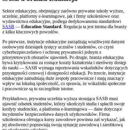
Sektor edukacyjny, obejmujący zarówno prywatne szkoły wyższe,
uczelnie, platformy e-learningowe, jak i firmy szkoleniowe oraz
wydawnictwa edukacyjne, podlega dedykowanemu standardowi
SASB
—
Education Standard
. Regulacja ta jest istotna dla branży
z kilku kluczowych powodów.
Po pierwsze, instytucje edukacyjne zarządzają wrażliwymi danymi
osobowymi dziesiątek tysięcy uczniów i studentów, co czyni
cyberbezpieczeństwo i ochronę prywatności jednym z
priorytetowych obszarów ujawnień. Po drugie, branża edukacyjna
bywa krytykowana za rosnące koszty kształcenia i nierówny dostęp
do nauki — SASB wymaga raportowania wskaźników dotyczących
przystępności cenowej i dostępności edukacji. Po trzecie, instytucje
edukacyjne zatrudniają duże zespoły pracownicze i mają znaczący
wpływ na lokalną społeczność, co sprawia, że wskaźniki społeczne
i pracownicze są tu szczególnie istotne.
Przykładowo, prywatna uczelnia wyższa stosująca SASB musi
ujawnić odsetek studentów, którzy ukończyli studia i spłacili swoje
kredyty studenckie, a platforma e-learningowa — dane dotyczące
incydentów bezpieczeństwa danych użytkowników. Firma
szkoleniowa oferująca kursy zawodowe powinna zaś wykazać, jak
jej absolwenci poprawiają swoją sytuację zawodową i zarobkową
po ukończeniu szkolenia.