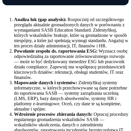
Analiza luk (gap analysis):
Rozpocznij od szczegółowego
przeglądu aktualnie gromadzonych danych w porównaniu z
wymaganiami SASB Education Standard. Zidentyfikuj,
których wskaźników brakuje, które są gromadzone w sposób
niespójny, a które już spełniają wymogi standardu. Angażuj w
ten proces działy administracji, IT, finansów i HR.
Powołanie zespołu ds. raportowania ESG:
Wyznacz osobę
odpowiedzialną za raportowanie zrównoważonego rozwoju
— może to być dedykowany menedżer ESG lub pracownik
działu compliance. Zapewnij mu współpracę przedstawicieli
kluczowych działów: rekrutacji, obsługi studentów, IT oraz
finansów.
Mapowanie danych i systemów:
Zidentyfikuj systemy
informatyczne, w których przechowywane są dane potrzebne
do raportowania SASB — systemy zarządzania uczelnią
(LMS, ERP), bazy danych absolwentów, systemy HR i
platformy e-learningowe. Oceń, czy dane te są kompletne,
aktualne i spójne.
Wdrożenie procesów zbierania danych:
Opracuj procedury
regularnego gromadzenia wskaźników SASB —
wskaźników ukończenia, danych o zatrudnieniu
absolwentów, raportowania incydentów bezpieczeństwa IT.