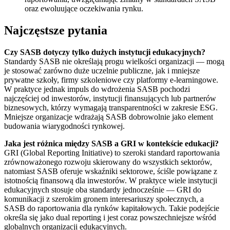
oraz ewoluujące oczekiwania rynku.
Najczęstsze pytania
Czy SASB dotyczy tylko dużych instytucji edukacyjnych?
Standardy SASB nie określają progu wielkości organizacji — mogą
je stosować zarówno duże uczelnie publiczne, jak i mniejsze
prywatne szkoły, firmy szkoleniowe czy platformy e-learningowe.
W praktyce jednak impuls do wdrożenia SASB pochodzi
najczęściej od inwestorów, instytucji finansujących lub partnerów
biznesowych, którzy wymagają transparentności w zakresie ESG.
Mniejsze organizacje wdrażają SASB dobrowolnie jako element
budowania wiarygodności rynkowej.
Jaka jest różnica między SASB a GRI w kontekście edukacji?
GRI (Global Reporting Initiative) to szeroki standard raportowania
zrównoważonego rozwoju skierowany do wszystkich sektorów,
natomiast SASB oferuje wskaźniki sektorowe, ściśle powiązane z
istotnością finansową dla inwestorów. W praktyce wiele instytucji
edukacyjnych stosuje oba standardy jednocześnie — GRI do
komunikacji z szerokim gronem interesariuszy społecznych, a
SASB do raportowania dla rynków kapitałowych. Takie podejście
określa się jako dual reporting i jest coraz powszechniejsze wśród
globalnych organizacji edukacyjnych.