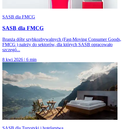
SASB dla FMCG
SASB dla FMCG
Branża dóbr szybkozbywalnych (Fast-Moving Consumer Goods,
FMCG ) należy do sektorów, dla których SASB opracowało
szczegó...
8 kwi 2026
|
6 min
SASB dla Turystyki i hotelarstwa