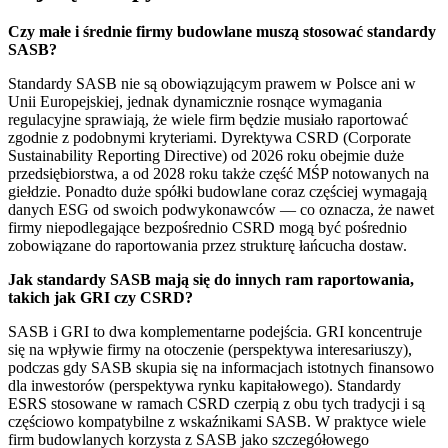
Czy małe i średnie firmy budowlane muszą stosować standardy
SASB?
Standardy SASB nie są obowiązującym prawem w Polsce ani w
Unii Europejskiej, jednak dynamicznie rosnące wymagania
regulacyjne sprawiają, że wiele firm będzie musiało raportować
zgodnie z podobnymi kryteriami. Dyrektywa CSRD (Corporate
Sustainability Reporting Directive) od 2026 roku obejmie duże
przedsiębiorstwa, a od 2028 roku także część MŚP notowanych na
giełdzie. Ponadto duże spółki budowlane coraz częściej wymagają
danych ESG od swoich podwykonawców — co oznacza, że nawet
firmy niepodlegające bezpośrednio CSRD mogą być pośrednio
zobowiązane do raportowania przez strukturę łańcucha dostaw.
Jak standardy SASB mają się do innych ram raportowania,
takich jak GRI czy CSRD?
SASB i GRI to dwa komplementarne podejścia. GRI koncentruje
się na wpływie firmy na otoczenie (perspektywa interesariuszy),
podczas gdy SASB skupia się na informacjach istotnych finansowo
dla inwestorów (perspektywa rynku kapitałowego). Standardy
ESRS stosowane w ramach CSRD czerpią z obu tych tradycji i są
częściowo kompatybilne z wskaźnikami SASB. W praktyce wiele
firm budowlanych korzysta z SASB jako szczegółowego