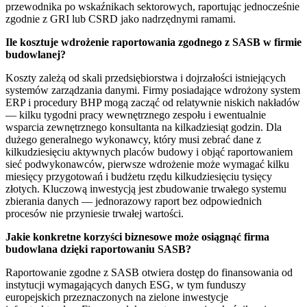
przewodnika po wskaźnikach sektorowych, raportując jednocześnie
zgodnie z GRI lub CSRD jako nadrzędnymi ramami.
Ile kosztuje wdrożenie raportowania zgodnego z SASB w firmie
budowlanej?
Koszty zależą od skali przedsiębiorstwa i dojrzałości istniejących
systemów zarządzania danymi. Firmy posiadające wdrożony system
ERP i procedury BHP mogą zacząć od relatywnie niskich nakładów
— kilku tygodni pracy wewnętrznego zespołu i ewentualnie
wsparcia zewnętrznego konsultanta na kilkadziesiąt godzin. Dla
dużego generalnego wykonawcy, który musi zebrać dane z
kilkudziesięciu aktywnych placów budowy i objąć raportowaniem
sieć podwykonawców, pierwsze wdrożenie może wymagać kilku
miesięcy przygotowań i budżetu rzędu kilkudziesięciu tysięcy
złotych. Kluczową inwestycją jest zbudowanie trwałego systemu
zbierania danych — jednorazowy raport bez odpowiednich
procesów nie przyniesie trwałej wartości.
Jakie konkretne korzyści biznesowe może osiągnąć firma
budowlana dzięki raportowaniu SASB?
Raportowanie zgodne z SASB otwiera dostęp do finansowania od
instytucji wymagających danych ESG, w tym funduszy
europejskich przeznaczonych na zielone inwestycje