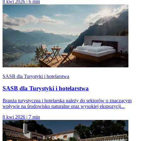
8 kwi 2026
|
6 min
SASB dla Turystyki i hotelarstwa
SASB dla Turystyki i hotelarstwa
Branża turystyczna i hotelarska należy do sektorów o znaczącym
wpływie na środowisko naturalne oraz wysokiej ekspozycji...
8 kwi 2026
|
7 min