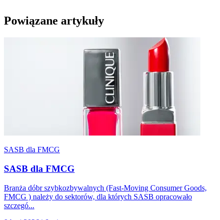
Powiązane artykuły
SASB dla FMCG
SASB dla FMCG
Branża dóbr szybkozbywalnych (Fast-Moving Consumer Goods,
FMCG ) należy do sektorów, dla których SASB opracowało
szczegó...