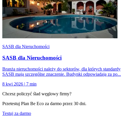
SASB dla Nieruchomości
SASB dla Nieruchomości
Branża nieruchomości należy do sektorów, dla których standardy
SASB mają szczególne znaczenie. Budynki odpowiadają za po...
8 kwi 2026
|
7 min
Chcesz policzyć ślad węglowy firmy?
Przetestuj Plan Be Eco za darmo przez 30 dni.
Testuj za darmo