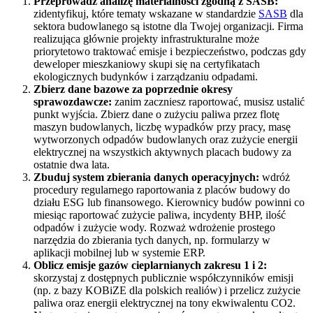
Przeprowadź analizę materialności zgodną z SASB:
zidentyfikuj, które tematy wskazane w standardzie
SASB
dla
sektora budowlanego są istotne dla Twojej organizacji. Firma
realizująca głównie projekty infrastrukturalne może
priorytetowo traktować emisje i bezpieczeństwo, podczas gdy
deweloper mieszkaniowy skupi się na certyfikatach
ekologicznych budynków i zarządzaniu odpadami.
Zbierz dane bazowe za poprzednie okresy
sprawozdawcze:
zanim zaczniesz raportować, musisz ustalić
punkt wyjścia. Zbierz dane o zużyciu paliwa przez flotę
maszyn budowlanych, liczbę wypadków przy pracy, masę
wytworzonych odpadów budowlanych oraz zużycie energii
elektrycznej na wszystkich aktywnych placach budowy za
ostatnie dwa lata.
Zbuduj system zbierania danych operacyjnych:
wdróż
procedury regularnego raportowania z placów budowy do
działu ESG lub finansowego. Kierownicy budów powinni co
miesiąc raportować zużycie paliwa, incydenty BHP, ilość
odpadów i zużycie wody. Rozważ wdrożenie prostego
narzędzia do zbierania tych danych, np. formularzy w
aplikacji mobilnej lub w systemie ERP.
Oblicz emisje gazów cieplarnianych zakresu 1 i 2:
skorzystaj z dostępnych publicznie współczynników emisji
(np. z bazy KOBiZE dla polskich realiów) i przelicz zużycie
paliwa oraz energii elektrycznej na tony ekwiwalentu CO2.