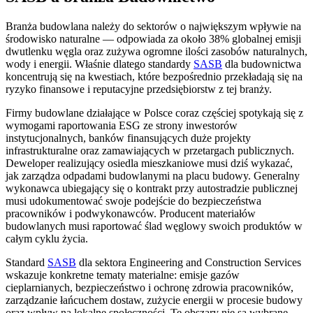
Branża budowlana należy do sektorów o największym wpływie na
środowisko naturalne — odpowiada za około 38% globalnej emisji
dwutlenku węgla oraz zużywa ogromne ilości zasobów naturalnych,
wody i energii. Właśnie dlatego standardy
SASB
dla budownictwa
koncentrują się na kwestiach, które bezpośrednio przekładają się na
ryzyko finansowe i reputacyjne przedsiębiorstw z tej branży.
Firmy budowlane działające w Polsce coraz częściej spotykają się z
wymogami raportowania ESG ze strony inwestorów
instytucjonalnych, banków finansujących duże projekty
infrastrukturalne oraz zamawiających w przetargach publicznych.
Deweloper realizujący osiedla mieszkaniowe musi dziś wykazać,
jak zarządza odpadami budowlanymi na placu budowy. Generalny
wykonawca ubiegający się o kontrakt przy autostradzie publicznej
musi udokumentować swoje podejście do bezpieczeństwa
pracowników i podwykonawców. Producent materiałów
budowlanych musi raportować ślad węglowy swoich produktów w
całym cyklu życia.
Standard
SASB
dla sektora Engineering and Construction Services
wskazuje konkretne tematy materialne: emisje gazów
cieplarnianych, bezpieczeństwo i ochronę zdrowia pracowników,
zarządzanie łańcuchem dostaw, zużycie energii w procesie budowy
oraz wpływ na lokalne społeczności. Te obszary nie są wybrane