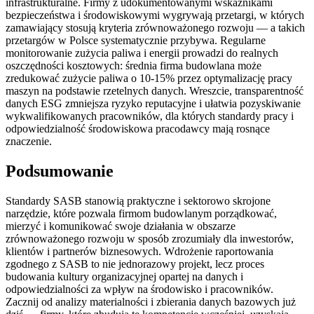
infrastrukturalne. Firmy z udokumentowanymi wskaźnikami
bezpieczeństwa i środowiskowymi wygrywają przetargi, w których
zamawiający stosują kryteria zrównoważonego rozwoju — a takich
przetargów w Polsce systematycznie przybywa. Regularne
monitorowanie zużycia paliwa i energii prowadzi do realnych
oszczędności kosztowych: średnia firma budowlana może
zredukować zużycie paliwa o 10-15% przez optymalizację pracy
maszyn na podstawie rzetelnych danych. Wreszcie, transparentność
danych ESG zmniejsza ryzyko reputacyjne i ułatwia pozyskiwanie
wykwalifikowanych pracowników, dla których standardy pracy i
odpowiedzialność środowiskowa pracodawcy mają rosnące
znaczenie.
Podsumowanie
Standardy SASB stanowią praktyczne i sektorowo skrojone
narzędzie, które pozwala firmom budowlanym porządkować,
mierzyć i komunikować swoje działania w obszarze
zrównoważonego rozwoju w sposób zrozumiały dla inwestorów,
klientów i partnerów biznesowych. Wdrożenie raportowania
zgodnego z SASB to nie jednorazowy projekt, lecz proces
budowania kultury organizacyjnej opartej na danych i
odpowiedzialności za wpływ na środowisko i pracowników.
Zacznij od analizy materialności i zbierania danych bazowych już