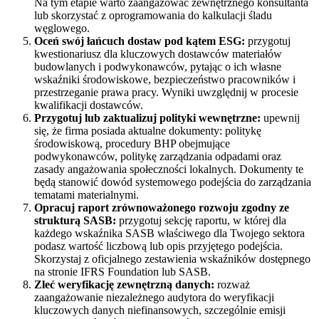
Na tym etapie warto zaangażować zewnętrznego konsultanta
lub skorzystać z oprogramowania do kalkulacji śladu
węglowego.
Oceń swój łańcuch dostaw pod kątem ESG:
przygotuj
kwestionariusz dla kluczowych dostawców materiałów
budowlanych i podwykonawców, pytając o ich własne
wskaźniki środowiskowe, bezpieczeństwo pracowników i
przestrzeganie prawa pracy. Wyniki uwzględnij w procesie
kwalifikacji dostawców.
Przygotuj lub zaktualizuj polityki wewnętrzne:
upewnij
się, że firma posiada aktualne dokumenty: politykę
środowiskową, procedury BHP obejmujące
podwykonawców, politykę zarządzania odpadami oraz
zasady angażowania społeczności lokalnych. Dokumenty te
będą stanowić dowód systemowego podejścia do zarządzania
tematami materialnymi.
Opracuj raport zrównoważonego rozwoju zgodny ze
strukturą SASB:
przygotuj sekcję raportu, w której dla
każdego wskaźnika SASB właściwego dla Twojego sektora
podasz wartość liczbową lub opis przyjętego podejścia.
Skorzystaj z oficjalnego zestawienia wskaźników dostępnego
na stronie IFRS Foundation lub SASB.
Zleć weryfikację zewnętrzną danych:
rozważ
zaangażowanie niezależnego audytora do weryfikacji
kluczowych danych niefinansowych, szczególnie emisji