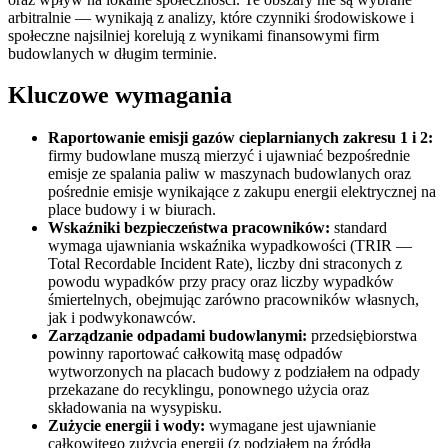
arbitralnie — wynikają z analizy, które czynniki środowiskowe i
społeczne najsilniej korelują z wynikami finansowymi firm
budowlanych w długim terminie.
Kluczowe wymagania
Raportowanie emisji gazów cieplarnianych zakresu 1 i 2:
firmy budowlane muszą mierzyć i ujawniać bezpośrednie
emisje ze spalania paliw w maszynach budowlanych oraz
pośrednie emisje wynikające z zakupu energii elektrycznej na
place budowy i w biurach.
Wskaźniki bezpieczeństwa pracowników:
standard
wymaga ujawniania wskaźnika wypadkowości (TRIR —
Total Recordable Incident Rate), liczby dni straconych z
powodu wypadków przy pracy oraz liczby wypadków
śmiertelnych, obejmując zarówno pracowników własnych,
jak i podwykonawców.
Zarządzanie odpadami budowlanymi:
przedsiębiorstwa
powinny raportować całkowitą masę odpadów
wytworzonych na placach budowy z podziałem na odpady
przekazane do recyklingu, ponownego użycia oraz
składowania na wysypisku.
Zużycie energii i wody:
wymagane jest ujawnianie
całkowitego zużycia energii (z podziałem na źródła