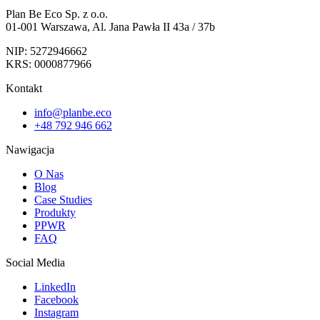
Plan Be Eco Sp. z o.o.
01-001 Warszawa, Al. Jana Pawła II 43a / 37b
NIP: 5272946662
KRS: 0000877966
Kontakt
info@planbe.eco
+48 792 946 662
Nawigacja
O Nas
Blog
Case Studies
Produkty
PPWR
FAQ
Social Media
LinkedIn
Facebook
Instagram