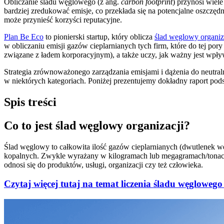
Obliczanie śladu węglowego (z ang.
carbon footprint
) przynosi wiel
bardziej zredukować emisje, co przekłada się na potencjalne oszczę
może przynieść korzyści reputacyjne.
Plan Be Eco
to pionierski startup, który oblicza
ślad węglowy organiz
w obliczaniu emisji gazów cieplarnianych tych firm, które do tej po
związane z ładem korporacyjnym), a także uczy, jak ważny jest wpły
Strategia zrównoważonego zarządzania emisjami i dążenia do neutraln
w niektórych kategoriach. Poniżej prezentujemy dokładny raport po
Spis treści
Co to jest ślad węglowy organizacji?
Ślad węglowy to całkowita ilość gazów cieplarnianych (dwutlenek węg
kopalnych. Zwykle wyrażany w kilogramach lub megagramach/tonach)
odnosi się do produktów, usługi, organizacji czy też człowieka.
Czytaj więcej tutaj na temat liczenia śladu węglowego