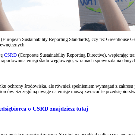
(European Sustainability Reporting Standards), czy też Greenhouse G
zewnętrznych.
wę
CSRD
(Corporate Sustainability Reporting Directive), wspierając 
 raportowania emisji śladu węglowego, w ramach sprawozdania danyc
unku ochrony środowiska, ale również spełnieniem wymagań z zakres
iorców. Szczególną uwagę na emisje muszą zwracać te przedsiębiorstwa
edsiębiorca o CSRD znajdziesz tutaj
h oraz emisje niezorganizowane. Są nimi na przykład paliwa spalane w