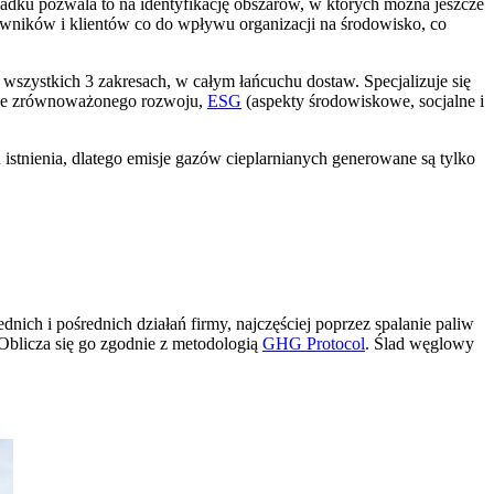
padku pozwala to na identyfikację obszarów, w których można jeszcze
cowników i klientów co do wpływu organizacji na środowisko, co
 wszystkich 3 zakresach, w całym łańcuchu dostaw. Specjalizuje się
resie zrównoważonego rozwoju,
ESG
(aspekty środowiskowe, socjalne i
 istnienia, dlatego emisje gazów cieplarnianych generowane są tylko
ich i pośrednich działań firmy, najczęściej poprzez spalanie paliw
 Oblicza się go zgodnie z metodologią
GHG Protocol
. Ślad węglowy