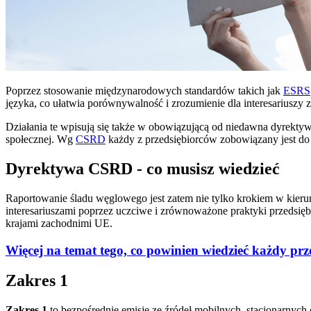
Poprzez stosowanie międzynarodowych standardów takich jak
ESRS
języka, co ułatwia porównywalność i zrozumienie dla interesariuszy 
Działania te wpisują się także w obowiązującą od niedawna dyrekty
społecznej. Wg
CSRD
każdy z przedsiębiorców zobowiązany jest do
Dyrektywa CSRD - co musisz wiedzieć
Raportowanie śladu węglowego jest zatem nie tylko krokiem w kier
interesariuszami poprzez uczciwe i zrównoważone praktyki przedsięb
krajami zachodnimi UE.
Więcej na temat tego, co powinien wiedzieć każdy prz
Zakres 1
Zakres 1
to bezpośrednie emisje ze źródeł mobilnych, stacjonarnyc