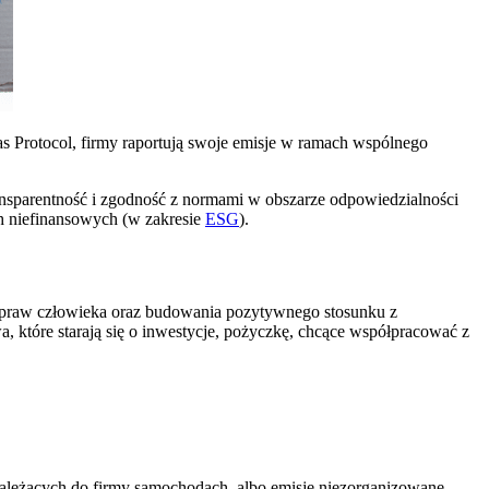
as Protocol, firmy raportują swoje emisje w ramach wspólnego
transparentność i zgodność z normami w obszarze odpowiedzialności
h niefinansowych (w zakresie
ESG
).
u praw człowieka oraz budowania pozytywnego stosunku z
, które starają się o inwestycje, pożyczkę, chcące współpracować z
 należących do firmy samochodach, albo emisje niezorganizowane