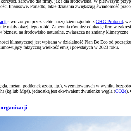
e korzyści, zarówno dla firmy, jak i dla środowiska. W pierwszym przy
dności finansowe. Ponadto, takie działania zwiększają świadomość pra
acji
stworzonym przez siebie narzędziem zgodnie z
GHG Protocol
, we
ry nie miały okazji tego robić. Zapewnia również edukację firm w zak
w biznesu na środowisko naturalne, zwłaszcza na zmiany klimatyczne.
ości klimatycznej jest wpisana w działalność Plan Be Eco od początku
dsumowujący faktyczną wielkość emisji powstałych w 2023 roku.
la, metan, podtlenek azotu, itp.), wyemitowanych w wyniku bezpośredn
 (kg lub Mg/t), jednostką jest ekwiwalent dwutlenku węgla (
CO2e
).
 organizacji