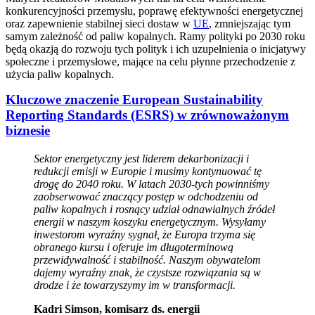
konkurencyjności przemysłu, poprawę efektywności energetycznej
oraz zapewnienie stabilnej sieci dostaw w
UE
, zmniejszając tym
samym zależność od paliw kopalnych. Ramy polityki po 2030 roku
będą okazją do rozwoju tych polityk i ich uzupełnienia o inicjatywy
społeczne i przemysłowe, mające na celu płynne przechodzenie z
użycia paliw kopalnych.
Kluczowe znaczenie European Sustainability
Reporting Standards (ESRS) w zrównoważonym
biznesie
Sektor energetyczny jest liderem dekarbonizacji i
redukcji emisji w Europie i musimy kontynuować tę
drogę do 2040 roku. W latach 2030-tych powinniśmy
zaobserwować znaczący postęp w odchodzeniu od
paliw kopalnych i rosnący udział odnawialnych źródeł
energii w naszym koszyku energetycznym. Wysyłamy
inwestorom wyraźny sygnał, że Europa trzyma się
obranego kursu i oferuje im długoterminową
przewidywalność i stabilność. Naszym obywatelom
dajemy wyraźny znak, że czystsze rozwiązania są w
drodze i że towarzyszymy im w transformacji.
Kadri Simson, komisarz ds. energii