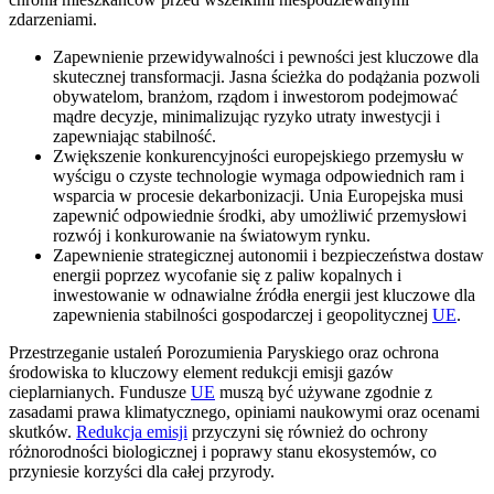
zdarzeniami.
Zapewnienie przewidywalności i pewności jest kluczowe dla
skutecznej transformacji. Jasna ścieżka do podążania pozwoli
obywatelom, branżom, rządom i inwestorom podejmować
mądre decyzje, minimalizując ryzyko utraty inwestycji i
zapewniając stabilność.
Zwiększenie konkurencyjności europejskiego przemysłu w
wyścigu o czyste technologie wymaga odpowiednich ram i
wsparcia w procesie dekarbonizacji. Unia Europejska musi
zapewnić odpowiednie środki, aby umożliwić przemysłowi
rozwój i konkurowanie na światowym rynku.
Zapewnienie strategicznej autonomii i bezpieczeństwa dostaw
energii poprzez wycofanie się z paliw kopalnych i
inwestowanie w odnawialne źródła energii jest kluczowe dla
zapewnienia stabilności gospodarczej i geopolitycznej
UE
.
Przestrzeganie ustaleń Porozumienia Paryskiego oraz ochrona
środowiska to kluczowy element redukcji emisji gazów
cieplarnianych. Fundusze
UE
muszą być używane zgodnie z
zasadami prawa klimatycznego, opiniami naukowymi oraz ocenami
skutków.
Redukcja emisji
przyczyni się również do ochrony
różnorodności biologicznej i poprawy stanu ekosystemów, co
przyniesie korzyści dla całej przyrody.