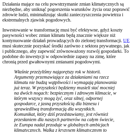
Działania mające na celu powstrzymanie zmian klimatycznych są
niezbędne, aby uniknąć pogorszenia warunków życia oraz poprawić
zdrowie ludzi, minimalizując skutki zanieczyszczenia powietrza i
ekstremalnych zjawisk pogodowych.
Inwestowanie w transformację musi być efektywne, gdyż koszty
pasywności wobec zmian klimatu będą znacznie większe niż
kontynuowanie działań prowadzących do zielonej transformacji.
UE
musi skutecznie pozyskać środki zarówno z sektora prywatnego, jak
i publicznego, aby zapewnić zrównoważony rozwój gospodarki. To
podobne do inwestycji w odpowiednie zapasy na zimę, które
chronią przed gwałtownymi zmianami pogodowymi.
Właśnie przeżyliśmy najgorętszy rok w historii.
Argumenty przemawiające za działaniami na rzecz
klimatu nie budzą wątpliwości i wymagają planowania
już teraz. W przyszłości będziemy musieli stać mocniej
na dwóch nogach: bezpiecznym i zdrowym klimacie, w
którym wszyscy mogą żyć, oraz silnej, odpornej
gospodarce, z jasną przyszłością dla biznesu i
sprawiedliwą transformacją dla wszystkich.
Komunikat, który dziś przedstawiamy, jest również
przesłaniem dla naszych partnerów na całym świecie,
że Europa nadal przoduje w globalnych ambicjach
klimatycznych. Walka z kryzysem klimatycznym to