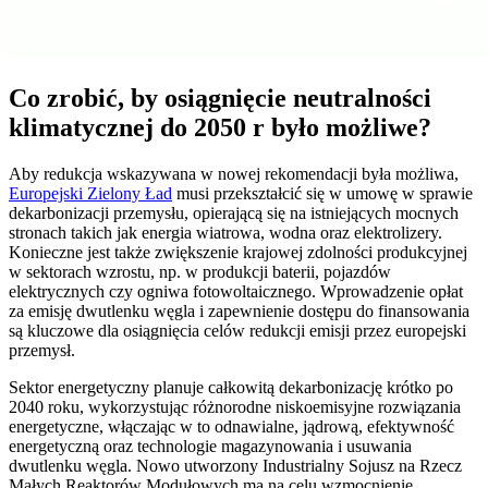
Co zrobić, by osiągnięcie neutralności
klimatycznej do 2050 r było możliwe?
Aby redukcja wskazywana w nowej rekomendacji była możliwa,
Europejski Zielony Ład
musi przekształcić się w umowę w sprawie
dekarbonizacji przemysłu, opierającą się na istniejących mocnych
stronach takich jak energia wiatrowa, wodna oraz elektrolizery.
Konieczne jest także zwiększenie krajowej zdolności produkcyjnej
w sektorach wzrostu, np. w produkcji baterii, pojazdów
elektrycznych czy ogniwa fotowoltaicznego. Wprowadzenie opłat
za emisję dwutlenku węgla i zapewnienie dostępu do finansowania
są kluczowe dla osiągnięcia celów redukcji emisji przez europejski
przemysł.
Sektor energetyczny planuje całkowitą dekarbonizację krótko po
2040 roku, wykorzystując różnorodne niskoemisyjne rozwiązania
energetyczne, włączając w to odnawialne, jądrową, efektywność
energetyczną oraz technologie magazynowania i usuwania
dwutlenku węgla. Nowo utworzony Industrialny Sojusz na Rzecz
Małych Reaktorów Modułowych ma na celu wzmocnienie