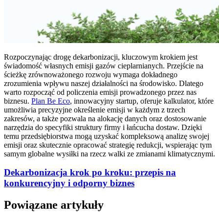
Rozpoczynając drogę dekarbonizacji, kluczowym krokiem jest
świadomość własnych emisji gazów cieplarnianych. Przejście na
ścieżkę zrównoważonego rozwoju wymaga dokładnego
zrozumienia wpływu naszej działalności na środowisko. Dlatego
warto rozpocząć od policzenia emisji prowadzonego przez nas
biznesu.
Plan Be Eco
, innowacyjny startup, oferuje kalkulator, które
umożliwia precyzyjne określenie emisji w każdym z trzech
zakresów, a także pozwala na alokację danych oraz dostosowanie
narzędzia do specyfiki struktury firmy i łańcucha dostaw. Dzięki
temu przedsiębiorstwa mogą uzyskać kompleksową analizę swojej
emisji oraz skutecznie opracować strategię redukcji, wspierając tym
samym globalne wysiłki na rzecz walki ze zmianami klimatycznymi.
Dekarbonizacja krok po kroku: przepis na
konkurencyjny i odporny biznes
Powiązane artykuły