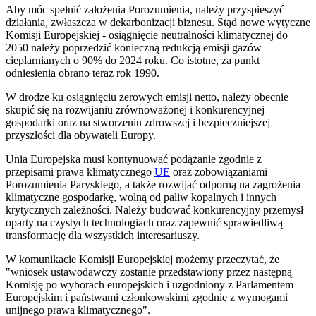
Aby móc spełnić założenia Porozumienia, należy przyspieszyć
działania, zwłaszcza w dekarbonizacji biznesu. Stąd nowe wytyczne
Komisji Europejskiej - osiągnięcie neutralności klimatycznej do
2050 należy poprzedzić konieczną redukcją emisji gazów
cieplarnianych o 90% do 2024 roku. Co istotne, za punkt
odniesienia obrano teraz rok 1990.
W drodze ku osiągnięciu zerowych emisji netto, należy obecnie
skupić się na rozwijaniu zrównoważonej i konkurencyjnej
gospodarki oraz na stworzeniu zdrowszej i bezpieczniejszej
przyszłości dla obywateli Europy.
Unia Europejska musi kontynuować podążanie zgodnie z
przepisami prawa klimatycznego
UE
oraz zobowiązaniami
Porozumienia Paryskiego, a także rozwijać odporną na zagrożenia
klimatyczne gospodarkę, wolną od paliw kopalnych i innych
krytycznych zależności. Należy budować konkurencyjny przemysł
oparty na czystych technologiach oraz zapewnić sprawiedliwą
transformację dla wszystkich interesariuszy.
W komunikacie Komisji Europejskiej możemy przeczytać, że
"wniosek ustawodawczy zostanie przedstawiony przez następną
Komisję po wyborach europejskich i uzgodniony z Parlamentem
Europejskim i państwami członkowskimi zgodnie z wymogami
unijnego prawa klimatycznego".