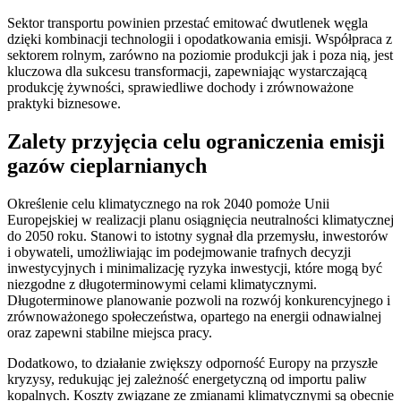
Sektor transportu powinien przestać emitować dwutlenek węgla
dzięki kombinacji technologii i opodatkowania emisji. Współpraca z
sektorem rolnym, zarówno na poziomie produkcji jak i poza nią, jest
kluczowa dla sukcesu transformacji, zapewniając wystarczającą
produkcję żywności, sprawiedliwe dochody i zrównoważone
praktyki biznesowe.
Zalety przyjęcia celu ograniczenia emisji
gazów cieplarnianych
Określenie celu klimatycznego na rok 2040 pomoże Unii
Europejskiej w realizacji planu osiągnięcia neutralności klimatycznej
do 2050 roku. Stanowi to istotny sygnał dla przemysłu, inwestorów
i obywateli, umożliwiając im podejmowanie trafnych decyzji
inwestycyjnych i minimalizację ryzyka inwestycji, które mogą być
niezgodne z długoterminowymi celami klimatycznymi.
Długoterminowe planowanie pozwoli na rozwój konkurencyjnego i
zrównoważonego społeczeństwa, opartego na energii odnawialnej
oraz zapewni stabilne miejsca pracy.
Dodatkowo, to działanie zwiększy odporność Europy na przyszłe
kryzysy, redukując jej zależność energetyczną od importu paliw
kopalnych. Koszty związane ze zmianami klimatycznymi są obecnie