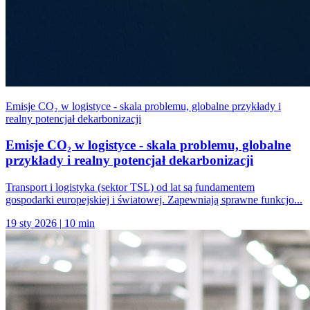
Emisje CO₂ w logistyce - skala problemu, globalne przykłady i
realny potencjał dekarbonizacji
Emisje CO₂ w logistyce - skala problemu, globalne
przykłady i realny potencjał dekarbonizacji
Transport i logistyka (sektor TSL) od lat są fundamentem
gospodarki europejskiej i światowej. Zapewniają sprawne funkcjo...
19 sty 2026
|
10 min