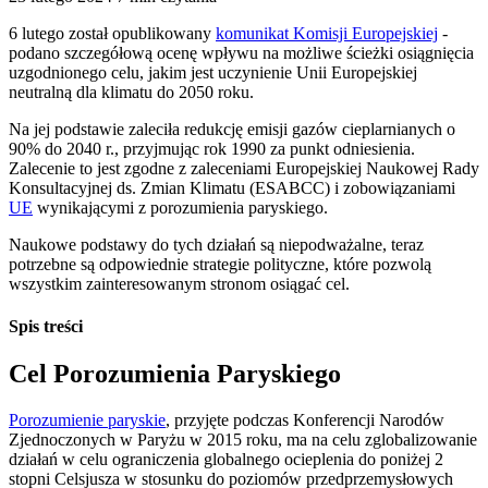
6 lutego został opublikowany
komunikat Komisji Europejskiej
-
podano szczegółową ocenę wpływu na możliwe ścieżki osiągnięcia
uzgodnionego celu, jakim jest uczynienie Unii Europejskiej
neutralną dla klimatu do 2050 roku.
Na jej podstawie zaleciła redukcję emisji gazów cieplarnianych o
90% do 2040 r., przyjmując rok 1990 za punkt odniesienia.
Zalecenie to jest zgodne z zaleceniami Europejskiej Naukowej Rady
Konsultacyjnej ds. Zmian Klimatu (ESABCC) i zobowiązaniami
UE
wynikającymi z porozumienia paryskiego.
Naukowe podstawy do tych działań są niepodważalne, teraz
potrzebne są odpowiednie strategie polityczne, które pozwolą
wszystkim zainteresowanym stronom osiągać cel.
Spis treści
Cel Porozumienia Paryskiego
Porozumienie paryskie
, przyjęte podczas Konferencji Narodów
Zjednoczonych w Paryżu w 2015 roku, ma na celu zglobalizowanie
działań w celu ograniczenia globalnego ocieplenia do poniżej 2
stopni Celsjusza w stosunku do poziomów przedprzemysłowych