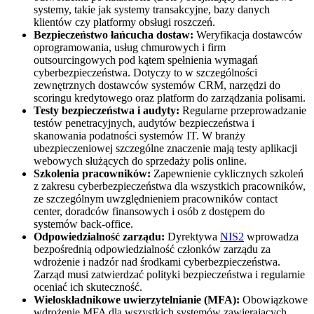
systemy, takie jak systemy transakcyjne, bazy danych
klientów czy platformy obsługi roszczeń.
Bezpieczeństwo łańcucha dostaw:
Weryfikacja dostawców
oprogramowania, usług chmurowych i firm
outsourcingowych pod kątem spełnienia wymagań
cyberbezpieczeństwa. Dotyczy to w szczególności
zewnętrznych dostawców systemów CRM, narzędzi do
scoringu kredytowego oraz platform do zarządzania polisami.
Testy bezpieczeństwa i audyty:
Regularne przeprowadzanie
testów penetracyjnych, audytów bezpieczeństwa i
skanowania podatności systemów IT. W branży
ubezpieczeniowej szczególne znaczenie mają testy aplikacji
webowych służących do sprzedaży polis online.
Szkolenia pracowników:
Zapewnienie cyklicznych szkoleń
z zakresu cyberbezpieczeństwa dla wszystkich pracowników,
ze szczególnym uwzględnieniem pracowników contact
center, doradców finansowych i osób z dostępem do
systemów back-office.
Odpowiedzialność zarządu:
Dyrektywa
NIS2
wprowadza
bezpośrednią odpowiedzialność członków zarządu za
wdrożenie i nadzór nad środkami cyberbezpieczeństwa.
Zarząd musi zatwierdzać polityki bezpieczeństwa i regularnie
oceniać ich skuteczność.
Wieloskładnikowe uwierzytelnianie (MFA):
Obowiązkowe
wdrożenie MFA dla wszystkich systemów zawierających