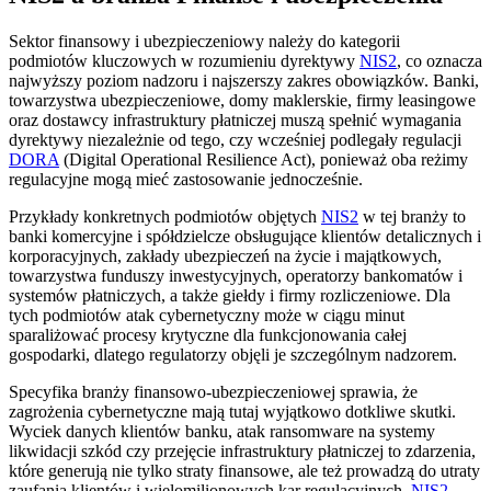
Sektor finansowy i ubezpieczeniowy należy do kategorii
podmiotów kluczowych w rozumieniu dyrektywy
NIS2
, co oznacza
najwyższy poziom nadzoru i najszerszy zakres obowiązków. Banki,
towarzystwa ubezpieczeniowe, domy maklerskie, firmy leasingowe
oraz dostawcy infrastruktury płatniczej muszą spełnić wymagania
dyrektywy niezależnie od tego, czy wcześniej podlegały regulacji
DORA
(Digital Operational Resilience Act), ponieważ oba reżimy
regulacyjne mogą mieć zastosowanie jednocześnie.
Przykłady konkretnych podmiotów objętych
NIS2
w tej branży to
banki komercyjne i spółdzielcze obsługujące klientów detalicznych i
korporacyjnych, zakłady ubezpieczeń na życie i majątkowych,
towarzystwa funduszy inwestycyjnych, operatorzy bankomatów i
systemów płatniczych, a także giełdy i firmy rozliczeniowe. Dla
tych podmiotów atak cybernetyczny może w ciągu minut
sparaliżować procesy krytyczne dla funkcjonowania całej
gospodarki, dlatego regulatorzy objęli je szczególnym nadzorem.
Specyfika branży finansowo-ubezpieczeniowej sprawia, że
zagrożenia cybernetyczne mają tutaj wyjątkowo dotkliwe skutki.
Wyciek danych klientów banku, atak ransomware na systemy
likwidacji szkód czy przejęcie infrastruktury płatniczej to zdarzenia,
które generują nie tylko straty finansowe, ale też prowadzą do utraty
zaufania klientów i wielomilionowych kar regulacyjnych.
NIS2