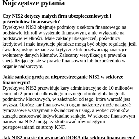
Najczęstsze pytania
Czy NIS2 dotyczy małych firm ubezpieczeniowych i
pośredników finansowych?
Dyrektywa NIS2 obejmuje podmioty z sektora finansowego na
podstawie ich roli w systemie finansowym, a nie wyłącznie na
podstawie wielkości. Małe zakłady ubezpieczeń, pośrednicy
kredytowi i małe instytucje płatnicze mogą być objęte regulacją, jeśli
świadczą usługi uznane za krytyczne lub przetwarzają znaczące
wolumeny danych klientów. Zalecamy weryfikację u prawnika
specjalizującego się w prawie finansowym lub bezpośrednio w
organie nadzorczym.
Jakie sankcje grożą za nieprzestrzeganie NIS2 w sektorze
finansowym?
Dyrektywa NIS2 przewiduje kary administracyjne do 10 milionów
euro lub 2 procent całkowitego rocznego obrotu globalnego dla
podmiotów kluczowych, w zależności od tego, która wartość jest
wyższa. Oprócz kar finansowych organ nadzorczy może nakazać
tymczasowe wstrzymanie świadczenia usług, a wobec członków
zarządu zastosować indywidualne sankcje. W sektorze finansowym
naruszenia NIS2 mogą też skutkować równoległymi
postępowaniami ze strony KNF.
Jak NIS2 ma się do wymagań DORA dla sektora finansowego?