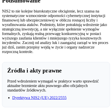
Podsumowanie
NIS2 to nie kolejne biurokratyczne obciążenie, lecz szansa na
systematyczne wzmocnienie odporności cybernetycznej instytucji
finansowej lub ubezpieczeniowej w obliczu rosnącej liczby i
wyrafinowania ataków. Podmioty, które potraktują wdrożenie jako
strategiczną inwestycję, a nie wyłącznie spełnienie wymogów
formalnych, zyskają realną przewagę konkurencyjną w postaci
wyższego zaufania klientów i mniejszego ryzyka kosztownych
incydentów. Zacznij od analizy luk i zaangażuj zarząd w ten proces
już dziś, zanim przepisy wejdą w życie i organy nadzorcze
rozpoczną kontrole.
Źródła i akty prawne
Przed wdrożeniem wymagań w praktyce warto sprawdzić
aktualne brzmienie aktu prawnego albo oficjalnych
standardów źródłowych.
Dyrektywa NIS2 (UE) 2022/2555