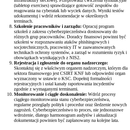
infrastruktury sieciowej. Przeprowadź ćwiczenia symulacyjne
(tabletop exercises) sprawdzające gotowość zespołów do
reagowania na cyberatak lub wyciek danych. Wyniki testów
udokumentuj i wdróż rekomendacje w określonych
terminach.
Szkolenie pracowników i zarządu:
Opracuj program
szkoleń z zakresu cyberbezpieczeństwa dostosowany do
różnych grup pracowników. Doradcy finansowi powinni być
szkoleni w rozpoznawaniu ataków phishingowych i
socjotechnicznych, pracownicy IT w zaawansowanych
technikach ochrony systemów, a zarząd w rozumieniu ryzyk i
obowiązkach wynikających z NIS2.
Rejestracja i zgłoszenie do organu nadzorczego:
Skontaktuj się z właściwym organem nadzorczym, którym dla
sektora finansowego jest CSIRT KNF lub odpowiedni organ
wyznaczony w ustawie o KSC. Dopełnij formalności
rejestracyjnych i ustal kanały raportowania incydentów
zgodnie z wymaganymi terminami.
Monitorowanie i ciągłe doskonalenie:
Wdróż procesy
ciągłego monitorowania stanu cyberbezpieczeństwa,
regularne przeglądy polityk i procedur oraz śledzenie nowych
zagrożeń. Cyberbezpieczeństwo to proces, nie jednorazowe
wdrożenie, dlatego harmonogram audytów i aktualizacji
dokumentacji powinien być zaplanowany na kolejne lata.