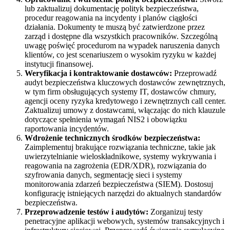
lub zaktualizuj dokumentację polityk bezpieczeństwa,
procedur reagowania na incydenty i planów ciągłości
działania. Dokumenty te muszą być zatwierdzone przez
zarząd i dostępne dla wszystkich pracowników. Szczególną
uwagę poświęć procedurom na wypadek naruszenia danych
klientów, co jest scenariuszem o wysokim ryzyku w każdej
instytucji finansowej.
Weryfikacja i kontraktowanie dostawców:
Przeprowadź
audyt bezpieczeństwa kluczowych dostawców zewnętrznych,
w tym firm obsługujących systemy IT, dostawców chmury,
agencji oceny ryzyka kredytowego i zewnętrznych call center.
Zaktualizuj umowy z dostawcami, włączając do nich klauzule
dotyczące spełnienia wymagań NIS2 i obowiązku
raportowania incydentów.
Wdrożenie technicznych środków bezpieczeństwa:
Zaimplementuj brakujące rozwiązania techniczne, takie jak
uwierzytelnianie wieloskładnikowe, systemy wykrywania i
reagowania na zagrożenia (EDR/XDR), rozwiązania do
szyfrowania danych, segmentację sieci i systemy
monitorowania zdarzeń bezpieczeństwa (SIEM). Dostosuj
konfigurację istniejących narzędzi do aktualnych standardów
bezpieczeństwa.
Przeprowadzenie testów i audytów:
Zorganizuj testy
penetracyjne aplikacji webowych, systemów transakcyjnych i