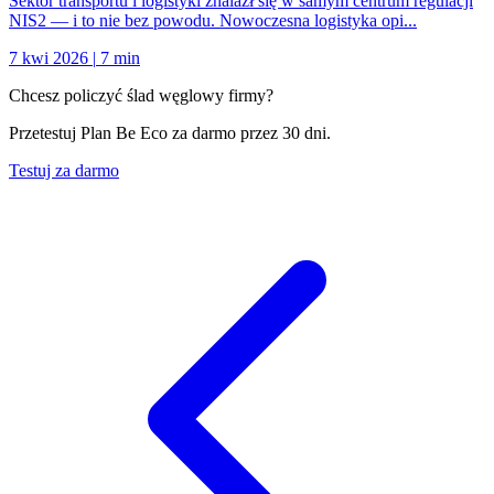
Sektor transportu i logistyki znalazł się w samym centrum regulacji
NIS2 — i to nie bez powodu. Nowoczesna logistyka opi...
7 kwi 2026
|
7 min
Chcesz policzyć ślad węglowy firmy?
Przetestuj Plan Be Eco za darmo przez 30 dni.
Testuj za darmo