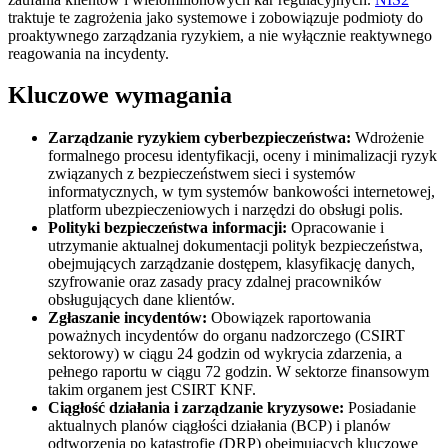
traktuje te zagrożenia jako systemowe i zobowiązuje podmioty do
proaktywnego zarządzania ryzykiem, a nie wyłącznie reaktywnego
reagowania na incydenty.
Kluczowe wymagania
Zarządzanie ryzykiem cyberbezpieczeństwa:
Wdrożenie
formalnego procesu identyfikacji, oceny i minimalizacji ryzyk
związanych z bezpieczeństwem sieci i systemów
informatycznych, w tym systemów bankowości internetowej,
platform ubezpieczeniowych i narzędzi do obsługi polis.
Polityki bezpieczeństwa informacji:
Opracowanie i
utrzymanie aktualnej dokumentacji polityk bezpieczeństwa,
obejmujących zarządzanie dostępem, klasyfikację danych,
szyfrowanie oraz zasady pracy zdalnej pracowników
obsługujących dane klientów.
Zgłaszanie incydentów:
Obowiązek raportowania
poważnych incydentów do organu nadzorczego (CSIRT
sektorowy) w ciągu 24 godzin od wykrycia zdarzenia, a
pełnego raportu w ciągu 72 godzin. W sektorze finansowym
takim organem jest CSIRT KNF.
Ciągłość działania i zarządzanie kryzysowe:
Posiadanie
aktualnych planów ciągłości działania (BCP) i planów
odtworzenia po katastrofie (DRP) obejmujących kluczowe