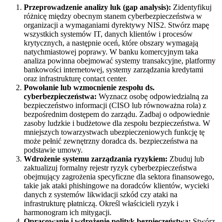
Przeprowadzenie analizy luk (gap analysis):
Zidentyfikuj
różnicę między obecnym stanem cyberbezpieczeństwa w
organizacji a wymaganiami dyrektywy NIS2. Stwórz mapę
wszystkich systemów IT, danych klientów i procesów
krytycznych, a następnie oceń, które obszary wymagają
natychmiastowej poprawy. W banku komercyjnym taka
analiza powinna obejmować systemy transakcyjne, platformy
bankowości internetowej, systemy zarządzania kredytami
oraz infrastrukturę contact center.
Powołanie lub wzmocnienie zespołu ds.
cyberbezpieczeństwa:
Wyznacz osobę odpowiedzialną za
bezpieczeństwo informacji (CISO lub równoważna rola) z
bezpośrednim dostępem do zarządu. Zadbaj o odpowiednie
zasoby ludzkie i budżetowe dla zespołu bezpieczeństwa. W
mniejszych towarzystwach ubezpieczeniowych funkcję tę
może pełnić zewnętrzny doradca ds. bezpieczeństwa na
podstawie umowy.
Wdrożenie systemu zarządzania ryzykiem:
Zbuduj lub
zaktualizuj formalny rejestr ryzyk cyberbezpieczeństwa
obejmujący zagrożenia specyficzne dla sektora finansowego,
takie jak ataki phishingowe na doradców klientów, wycieki
danych z systemów likwidacji szkód czy ataki na
infrastrukturę płatniczą. Określ właścicieli ryzyk i
harmonogram ich mitygacji.
Opracowanie i wdrożenie polityk bezpieczeństwa:
Stwórz