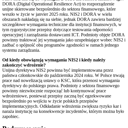
DORA (Digital Operational Resilience Act) to rozporządzenie
unijne skierowane bezpośrednio do sektora finansowego, które
weszło w życie w janvier 2025 roku. NIS2 i DORA w wielu
obszarach nakładają się na siebie, jednak DORA zawiera bardziej
szczegółowe wymagania techniczne dla instytucji finansowych, w
tym rygorystyczne przepisy dotyczące testowania odporności
operacyjnej i zarządzania dostawcami ICT. Podmioty objęte DORA
powinny traktować jej wymagania jako uzupełniające wobec NIS2 i
zadbać o spójność obu programów zgodności w ramach jednego
systemu zarządzania.
Od kiedy obowiązują wymagania NIS2 i kiedy należy
zakończyć wdrożenie?
Unijna dyrektywa NIS2 powinna być implementowana przez
państwa członkowskie do października 2024 roku. W Polsce trwają
prace nad nowelizacją ustawy o KSC, która przenosi wymagania
dyrektywy do polskiego prawa. Podmioty z sektora finansowego
powinny niezwłocznie rozpocząć lub kontynuować prace
wdrożeniowe, ponieważ przepisy zaczną być egzekwowane
bezpośrednio po wejściu w życie polskich przepisów
implementacyjnych. Odkładanie wdrożenia zwiększa ryzyko kar i
naraża instytucję na konsekwencje incydentów, którym można było
zapobiec.