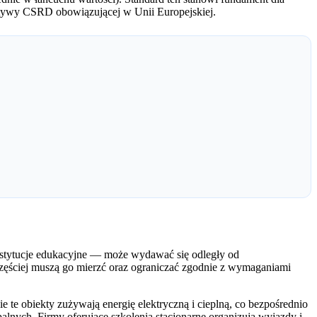
tywy CSRD obowiązującej w Unii Europejskiej.
nstytucje edukacyjne — może wydawać się odległy od
częściej muszą go mierzć oraz ograniczać zgodnie z wymaganiami
te obiekty zużywają energię elektryczną i cieplną, co bezpośrednio
alnych. Firmy oferujące szkolenia stacjonarne organizują wyjazdy i