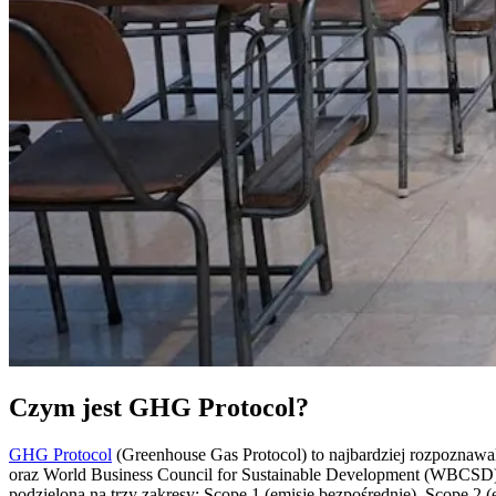
Czym jest GHG Protocol?
GHG Protocol
(Greenhouse Gas Protocol) to najbardziej rozpoznawal
oraz World Business Council for Sustainable Development (WBCSD). 
podzieloną na trzy zakresy: Scope 1 (emisje bezpośrednie), Scope 2 (