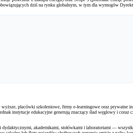
 obowiązujących dziś na rynku globalnym, w tym dla wymogów Dyrek
e wyższe, placówki szkoleniowe, firmy e-learningowe oraz prywatne i
dnak instytucje edukacyjne generują znaczący ślad węglowy i coraz 
dydaktycznymi, akademikami, stołówkami i laboratoriami — wszystkie 
sy szkolne lub floty pojazdów służbowych generują emisje z paliw kop