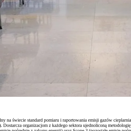
ny na świecie standard pomiaru i raportowania emisji gazów cieplarn
Dostarcza organizacjom z każdego sektora ujednoliconą metodologię 
emisje pośrednie z zakupu energii) oraz Scope 3 (pozostałe emisje poś