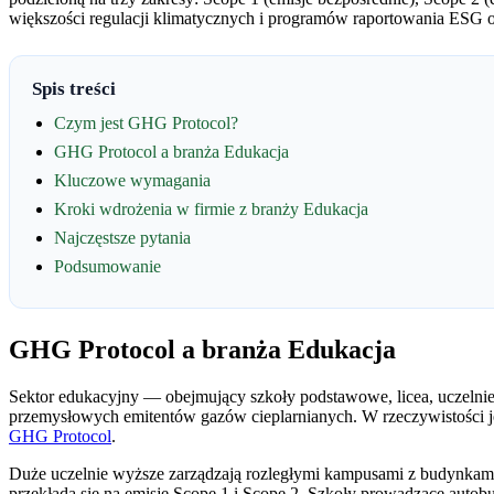
większości regulacji klimatycznych i programów raportowania ESG
Spis treści
Czym jest GHG Protocol?
GHG Protocol a branża Edukacja
Kluczowe wymagania
Kroki wdrożenia w firmie z branży Edukacja
Najczęstsze pytania
Podsumowanie
GHG Protocol a branża Edukacja
Sektor edukacyjny — obejmujący szkoły podstawowe, licea, uczelni
przemysłowych emitentów gazów cieplarnianych. W rzeczywistości je
GHG Protocol
.
Duże uczelnie wyższe zarządzają rozległymi kampusami z budynkami 
przekłada się na emisje Scope 1 i Scope 2. Szkoły prowadzące autobu