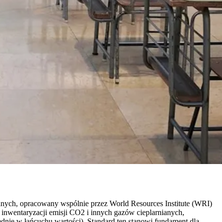
ianych, opracowany wspólnie przez World Resources Institute (WRI)
inwentaryzacji emisji CO2 i innych gazów cieplarnianych,
rednie w łańcuchu wartości). Standard ten stanowi fundament dla