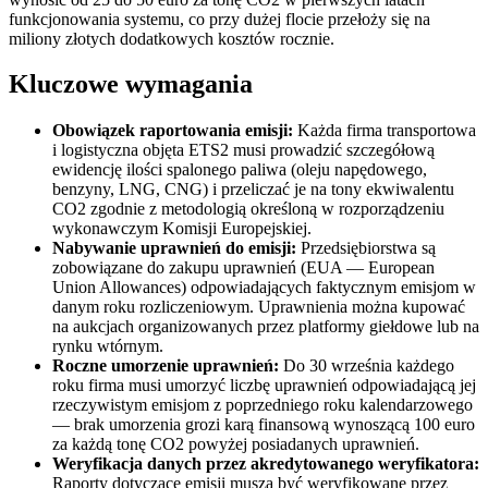
funkcjonowania systemu, co przy dużej flocie przełoży się na
miliony złotych dodatkowych kosztów rocznie.
Kluczowe wymagania
Obowiązek raportowania emisji:
Każda firma transportowa
i logistyczna objęta ETS2 musi prowadzić szczegółową
ewidencję ilości spalonego paliwa (oleju napędowego,
benzyny, LNG, CNG) i przeliczać je na tony ekwiwalentu
CO2 zgodnie z metodologią określoną w rozporządzeniu
wykonawczym Komisji Europejskiej.
Nabywanie uprawnień do emisji:
Przedsiębiorstwa są
zobowiązane do zakupu uprawnień (EUA — European
Union Allowances) odpowiadających faktycznym emisjom w
danym roku rozliczeniowym. Uprawnienia można kupować
na aukcjach organizowanych przez platformy giełdowe lub na
rynku wtórnym.
Roczne umorzenie uprawnień:
Do 30 września każdego
roku firma musi umorzyć liczbę uprawnień odpowiadającą jej
rzeczywistym emisjom z poprzedniego roku kalendarzowego
— brak umorzenia grozi karą finansową wynoszącą 100 euro
za każdą tonę CO2 powyżej posiadanych uprawnień.
Weryfikacja danych przez akredytowanego weryfikatora:
Raporty dotyczące emisji muszą być weryfikowane przez