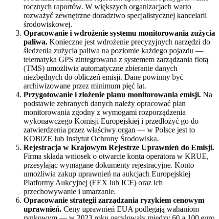
rocznych raportów. W większych organizacjach warto
rozważyć zewnętrzne doradztwo specjalistycznej kancelarii
środowiskowej.
Opracowanie i wdrożenie systemu monitorowania zużycia
paliwa.
Konieczne jest wdrożenie precyzyjnych narzędzi do
śledzenia zużycia paliwa na poziomie każdego pojazdu —
telematyka GPS zintegrowana z systemem zarządzania flotą
(TMS) umożliwia automatyczne zbieranie danych
niezbędnych do obliczeń emisji. Dane powinny być
archiwizowane przez minimum pięć lat.
Przygotowanie i złożenie planu monitorowania emisji.
Na
podstawie zebranych danych należy opracować plan
monitorowania zgodny z wymogami rozporządzenia
wykonawczego Komisji Europejskiej i przedłożyć go do
zatwierdzenia przez właściwy organ — w Polsce jest to
KOBiZE lub Instytut Ochrony Środowiska.
Rejestracja w Krajowym Rejestrze Uprawnień do Emisji.
Firma składa wniosek o otwarcie konta operatora w KRUE,
przesyłając wymagane dokumenty rejestracyjne. Konto
umożliwia zakup uprawnień na aukcjach Europejskiej
Platformy Aukcyjnej (EEX lub ICE) oraz ich
przechowywanie i umarzanie.
Opracowanie strategii zarządzania ryzykiem cenowym
uprawnień.
Ceny uprawnień EUA podlegają wahaniom
rynkowym — w 2023 roku oscylowały między 60 a 100 euro