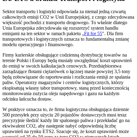
Sektor transportu i logistyki odpowiada za niemal jedną czwartą
całkowitych emisji CO2 w Unii Europejskiej, z czego zdecydowana
większość pochodzi z transportu drogowego. To właśnie dlatego
Unia Europejska zdecydowała się rozszerzyć system handlu
emisjami na ten sektor w ramach pakietu „
Fit for 55
". Dla firm
transportowych i logistycznych oznacza to fundamentalną zmianę
modelu operacyjnego i finansowego.
Firmy kurierskie obsługujące codzienną dystrybucję towarów na
terenie Polski i Europy będą musiały uwzględniać koszt uprawnień
do emisji w swoich kalkulacjach cenowych. Przedsiębiorstwa
zarządzające flotami ciężarówek o łącznej masie powyżej 3,5 tony
będą zobowiązane do raportowania i rozliczania emisji ze spalania
paliw. Operatorzy magazynów i centrów logistycznych, którzy
eksploatują własny tabor transportowy, staną przed koniecznością
monitorowania zużycia oleju napędowego i gazu na każdym
odcinku łańcucha dostaw.
W praktyce oznacza to, że firma logistyczna obsługująca dziennie
500 przesyłek przy użyciu 20 pojazdów dostawczych musi teraz
precyzyjnie śledzić każdy litr spalonego paliwa i przekładać go na
ekwiwalent CO2, aby następnie nabyć odpowiednią liczbę
uprawnień na rynku ETS2. Szacuje się, że koszt uprawnień może
wynosić od 25 do 50 euro za tonę CO2 w pierwszych latach