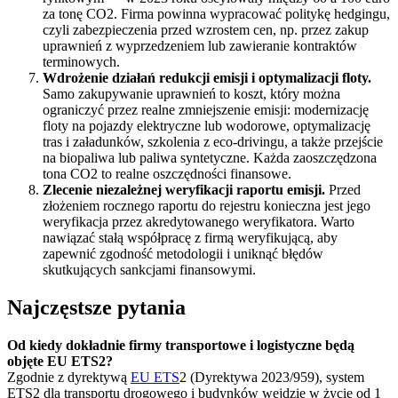
za tonę CO2. Firma powinna wypracować politykę hedgingu,
czyli zabezpieczenia przed wzrostem cen, np. przez zakup
uprawnień z wyprzedzeniem lub zawieranie kontraktów
terminowych.
Wdrożenie działań redukcji emisji i optymalizacji floty.
Samo zakupywanie uprawnień to koszt, który można
ograniczyć przez realne zmniejszenie emisji: modernizację
floty na pojazdy elektryczne lub wodorowe, optymalizację
tras i załadunków, szkolenia z eco-drivingu, a także przejście
na biopaliwa lub paliwa syntetyczne. Każda zaoszczędzona
tona CO2 to realne oszczędności finansowe.
Zlecenie niezależnej weryfikacji raportu emisji.
Przed
złożeniem rocznego raportu do rejestru konieczna jest jego
weryfikacja przez akredytowanego weryfikatora. Warto
nawiązać stałą współpracę z firmą weryfikującą, aby
zapewnić zgodność metodologii i uniknąć błędów
skutkujących sankcjami finansowymi.
Najczęstsze pytania
Od kiedy dokładnie firmy transportowe i logistyczne będą
objęte EU ETS2?
Zgodnie z dyrektywą
EU ETS
2 (Dyrektywa 2023/959), system
ETS2 dla transportu drogowego i budynków wejdzie w życie od 1