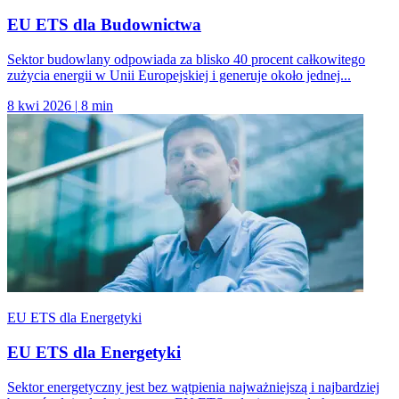
EU ETS dla Budownictwa
Sektor budowlany odpowiada za blisko 40 procent całkowitego
zużycia energii w Unii Europejskiej i generuje około jednej...
8 kwi 2026
|
8 min
EU ETS dla Energetyki
EU ETS dla Energetyki
Sektor energetyczny jest bez wątpienia najważniejszą i najbardziej