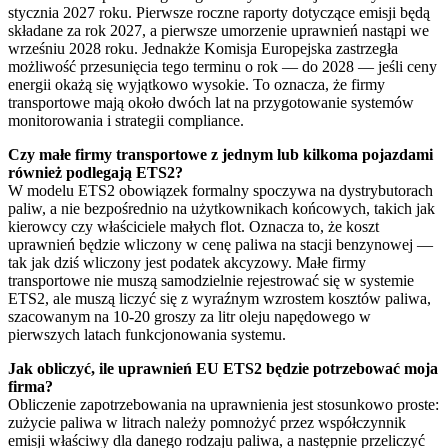
stycznia 2027 roku. Pierwsze roczne raporty dotyczące emisji będą
składane za rok 2027, a pierwsze umorzenie uprawnień nastąpi we
wrześniu 2028 roku. Jednakże Komisja Europejska zastrzegła
możliwość przesunięcia tego terminu o rok — do 2028 — jeśli ceny
energii okażą się wyjątkowo wysokie. To oznacza, że firmy
transportowe mają około dwóch lat na przygotowanie systemów
monitorowania i strategii compliance.
Czy małe firmy transportowe z jednym lub kilkoma pojazdami
również podlegają ETS2?
W modelu ETS2 obowiązek formalny spoczywa na dystrybutorach
paliw, a nie bezpośrednio na użytkownikach końcowych, takich jak
kierowcy czy właściciele małych flot. Oznacza to, że koszt
uprawnień będzie wliczony w cenę paliwa na stacji benzynowej —
tak jak dziś wliczony jest podatek akcyzowy. Małe firmy
transportowe nie muszą samodzielnie rejestrować się w systemie
ETS2, ale muszą liczyć się z wyraźnym wzrostem kosztów paliwa,
szacowanym na 10-20 groszy za litr oleju napędowego w
pierwszych latach funkcjonowania systemu.
Jak obliczyć, ile uprawnień EU ETS2 będzie potrzebować moja
firma?
Obliczenie zapotrzebowania na uprawnienia jest stosunkowo proste:
zużycie paliwa w litrach należy pomnożyć przez współczynnik
emisji właściwy dla danego rodzaju paliwa, a następnie przeliczyć