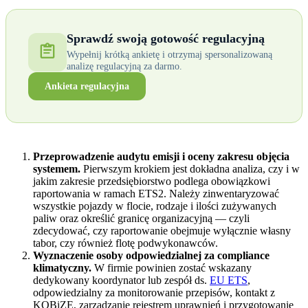
Sprawdź swoją gotowość regulacyjną
Wypełnij krótką ankietę i otrzymaj spersonalizowaną
analizę regulacyjną za darmo.
Ankieta regulacyjna
Przeprowadzenie audytu emisji i oceny zakresu objęcia
systemem.
Pierwszym krokiem jest dokładna analiza, czy i w
jakim zakresie przedsiębiorstwo podlega obowiązkowi
raportowania w ramach ETS2. Należy zinwentaryzować
wszystkie pojazdy w flocie, rodzaje i ilości zużywanych
paliw oraz określić granicę organizacyjną — czyli
zdecydować, czy raportowanie obejmuje wyłącznie własny
tabor, czy również flotę podwykonawców.
Wyznaczenie osoby odpowiedzialnej za compliance
klimatyczny.
W firmie powinien zostać wskazany
dedykowany koordynator lub zespół ds.
EU ETS
,
odpowiedzialny za monitorowanie przepisów, kontakt z
KOBiZE, zarządzanie rejestrem uprawnień i przygotowanie