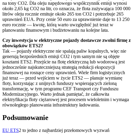
na tony CO2. Dla oleju napędowego współczynnik emisji wynosi
około 2,65 kg CO2 na litr, co oznacza, że flota zużywająca 100 000
litrów oleju rocznie emituje około 265 ton CO2 i potrzebuje 265
uprawnień EUA. Przy cenie 50 euro za uprawnienie daje to 13 250
euro rocznie — kwotę, którą warto uwzględnić już teraz w
planowaniu finansowym i budżetowaniu na kolejne lata.
Czy inwestycja w elektryczne pojazdy dostawcze zwolni firmę z
obowiązków ETS2?
Tak — pojazdy elektryczne nie spalają paliw kopalnych, więc nie
generują bezpośrednich emisji CO2 i tym samym nie są objęte
kosztami ETS2. Przejście na flotę elektryczną lub wodorową jest
jednocześnie najskuteczniejszą strategią redukcji ekspozycji
finansowej na rosnące ceny uprawnień. Wiele firm logistycznych
już teraz — przed wejściem w życie ETS2 — planuje wymianę
floty, korzystając z unijnych funduszy wspierających zieloną
transformację, w tym programu CEF Transport czy Funduszu
Modernizacyjnego. Warto jednak pamiętać, że całkowita
elektryfikacja floty ciężarowej jest procesem wieloletnim i wymaga
równoległego planowania infrastruktury ładowania.
Podsumowanie
EU ETS
2 to jedno z najbardziej przełomowych wyzwań