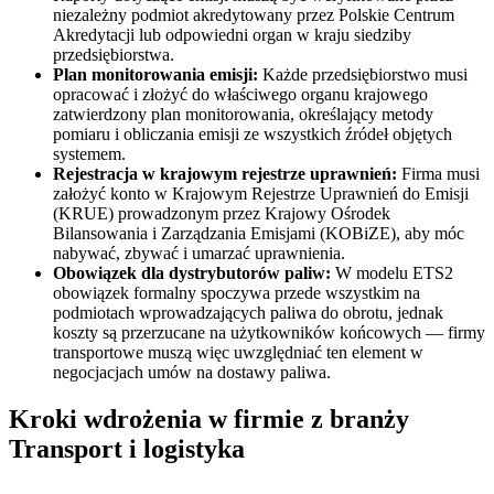
niezależny podmiot akredytowany przez Polskie Centrum
Akredytacji lub odpowiedni organ w kraju siedziby
przedsiębiorstwa.
Plan monitorowania emisji:
Każde przedsiębiorstwo musi
opracować i złożyć do właściwego organu krajowego
zatwierdzony plan monitorowania, określający metody
pomiaru i obliczania emisji ze wszystkich źródeł objętych
systemem.
Rejestracja w krajowym rejestrze uprawnień:
Firma musi
założyć konto w Krajowym Rejestrze Uprawnień do Emisji
(KRUE) prowadzonym przez Krajowy Ośrodek
Bilansowania i Zarządzania Emisjami (KOBiZE), aby móc
nabywać, zbywać i umarzać uprawnienia.
Obowiązek dla dystrybutorów paliw:
W modelu ETS2
obowiązek formalny spoczywa przede wszystkim na
podmiotach wprowadzających paliwa do obrotu, jednak
koszty są przerzucane na użytkowników końcowych — firmy
transportowe muszą więc uwzględniać ten element w
negocjacjach umów na dostawy paliwa.
Kroki wdrożenia w firmie z branży
Transport i logistyka