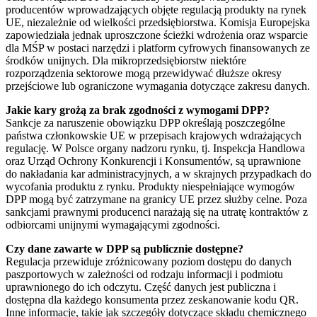
producentów wprowadzających objęte regulacją produkty na rynek
UE, niezależnie od wielkości przedsiębiorstwa. Komisja Europejska
zapowiedziała jednak uproszczone ścieżki wdrożenia oraz wsparcie
dla MŚP w postaci narzędzi i platform cyfrowych finansowanych ze
środków unijnych. Dla mikroprzedsiębiorstw niektóre
rozporządzenia sektorowe mogą przewidywać dłuższe okresy
przejściowe lub ograniczone wymagania dotyczące zakresu danych.
Jakie kary grożą za brak zgodności z wymogami DPP?
Sankcje za naruszenie obowiązku DPP określają poszczególne
państwa członkowskie UE w przepisach krajowych wdrażających
regulację. W Polsce organy nadzoru rynku, tj. Inspekcja Handlowa
oraz Urząd Ochrony Konkurencji i Konsumentów, są uprawnione
do nakładania kar administracyjnych, a w skrajnych przypadkach do
wycofania produktu z rynku. Produkty niespełniające wymogów
DPP mogą być zatrzymane na granicy UE przez służby celne. Poza
sankcjami prawnymi producenci narażają się na utratę kontraktów z
odbiorcami unijnymi wymagającymi zgodności.
Czy dane zawarte w DPP są publicznie dostępne?
Regulacja przewiduje zróżnicowany poziom dostępu do danych
paszportowych w zależności od rodzaju informacji i podmiotu
uprawnionego do ich odczytu. Część danych jest publiczna i
dostępna dla każdego konsumenta przez zeskanowanie kodu QR.
Inne informacje, takie jak szczegóły dotyczące składu chemicznego