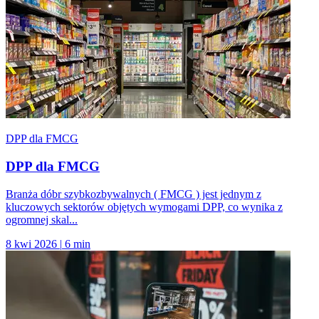
DPP dla FMCG
DPP dla FMCG
Branża dóbr szybkozbywalnych ( FMCG ) jest jednym z
kluczowych sektorów objętych wymogami DPP, co wynika z
ogromnej skal...
8 kwi 2026
|
6 min