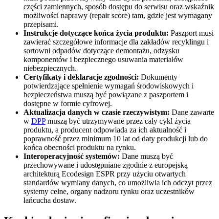
części zamiennych, sposób dostępu do serwisu oraz wskaźnik
możliwości naprawy (repair score) tam, gdzie jest wymagany
przepisami.
Instrukcje dotyczące końca życia produktu:
Paszport musi
zawierać szczegółowe informacje dla zakładów recyklingu i
sortowni odpadów dotyczące demontażu, odzysku
komponentów i bezpiecznego usuwania materiałów
niebezpiecznych.
Certyfikaty i deklaracje zgodności:
Dokumenty
potwierdzające spełnienie wymagań środowiskowych i
bezpieczeństwa muszą być powiązane z paszportem i
dostępne w formie cyfrowej.
Aktualizacja danych w czasie rzeczywistym:
Dane zawarte
w
DPP
muszą być utrzymywane przez cały cykl życia
produktu, a producent odpowiada za ich aktualność i
poprawność przez minimum 10 lat od daty produkcji lub do
końca obecności produktu na rynku.
Interoperacyjność systemów:
Dane muszą być
przechowywane i udostępniane zgodnie z europejską
architekturą Ecodesign ESPR przy użyciu otwartych
standardów wymiany danych, co umożliwia ich odczyt przez
systemy celne, organy nadzoru rynku oraz uczestników
łańcucha dostaw.