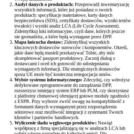
Audyt danych o produktach:
Przeprowadź inwentaryzację
wszystkich informacji, które już posiadasz o swoich
produktach: specyfikacje materiałowe, karty danych
bezpieczeństwa (SDS), certyfikaty dostawców, wyniki testów
trwałości i wyniki analiz LCA (Life Cycle Assessment).
Zidentyfikuj luki informacyjne, czyli dane, których jeszcze
nie gromadzisz, a które będą wymagane przez DPP.
Mapa łańcucha dostaw:
Zidentyfikuj wszystkich
kluczowych dostawców surowców i komponentów. Określ,
jakie dane będą musieli przekazywać Tobie, aby móc
skompletować paszport produktowy. Zacznij dialog z
dostawcami i oceń ich gotowość do udostępniania
wymaganych informacji. Dla strategicznych dostawców
spoza UE może być konieczna renegocjacja umów.
Wybór systemu informatycznego:
Zdecyduj, czy wdrożysz
dedykowane oprogramowanie do zarządzania DPP,
rozszerzysz istniejący system ERP lub PLM, czy skorzystasz
z platformy chmurowej oferującej gotowe moduły zgodności
z ESPR. Przy wyborze zwróć uwagę na kompatybilność z
formatami danych wymaganymi przez rozporządzenia
sektorowe oraz możliwość integracji z systemami Twoich
klientów i partnerów handlowych.
Wyliczenie śladu węglowego produktów:
Nawiąż
współpracę z firmą specjalizującą się w analizach LCA lub
wdróż własne narzędzie do kalkulacji emisji. Dla