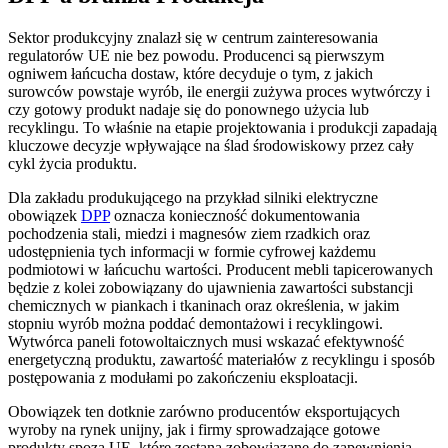
Sektor produkcyjny znalazł się w centrum zainteresowania
regulatorów UE nie bez powodu. Producenci są pierwszym
ogniwem łańcucha dostaw, które decyduje o tym, z jakich
surowców powstaje wyrób, ile energii zużywa proces wytwórczy i
czy gotowy produkt nadaje się do ponownego użycia lub
recyklingu. To właśnie na etapie projektowania i produkcji zapadają
kluczowe decyzje wpływające na ślad środowiskowy przez cały
cykl życia produktu.
Dla zakładu produkującego na przykład silniki elektryczne
obowiązek
DPP
oznacza konieczność dokumentowania
pochodzenia stali, miedzi i magnesów ziem rzadkich oraz
udostępnienia tych informacji w formie cyfrowej każdemu
podmiotowi w łańcuchu wartości. Producent mebli tapicerowanych
będzie z kolei zobowiązany do ujawnienia zawartości substancji
chemicznych w piankach i tkaninach oraz określenia, w jakim
stopniu wyrób można poddać demontażowi i recyklingowi.
Wytwórca paneli fotowoltaicznych musi wskazać efektywność
energetyczną produktu, zawartość materiałów z recyklingu i sposób
postępowania z modułami po zakończeniu eksploatacji.
Obowiązek ten dotknie zarówno producentów eksportujących
wyroby na rynek unijny, jak i firmy sprowadzające gotowe
produkty spoza UE, które zostaną zobowiązane do zapewnienia