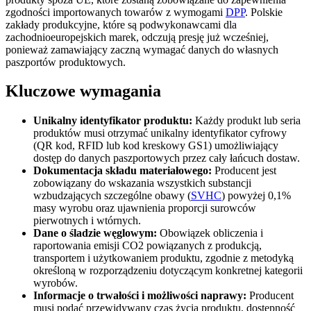
zgodności importowanych towarów z wymogami
DPP
. Polskie
zakłady produkcyjne, które są podwykonawcami dla
zachodnioeuropejskich marek, odczują presję już wcześniej,
ponieważ zamawiający zaczną wymagać danych do własnych
paszportów produktowych.
Kluczowe wymagania
Unikalny identyfikator produktu:
Każdy produkt lub seria
produktów musi otrzymać unikalny identyfikator cyfrowy
(QR kod, RFID lub kod kreskowy GS1) umożliwiający
dostęp do danych paszportowych przez cały łańcuch dostaw.
Dokumentacja składu materiałowego:
Producent jest
zobowiązany do wskazania wszystkich substancji
wzbudzających szczególne obawy (
SVHC
) powyżej 0,1%
masy wyrobu oraz ujawnienia proporcji surowców
pierwotnych i wtórnych.
Dane o śladzie węglowym:
Obowiązek obliczenia i
raportowania emisji CO2 powiązanych z produkcją,
transportem i użytkowaniem produktu, zgodnie z metodyką
określoną w rozporządzeniu dotyczącym konkretnej kategorii
wyrobów.
Informacje o trwałości i możliwości naprawy:
Producent
musi podać przewidywany czas życia produktu, dostępność