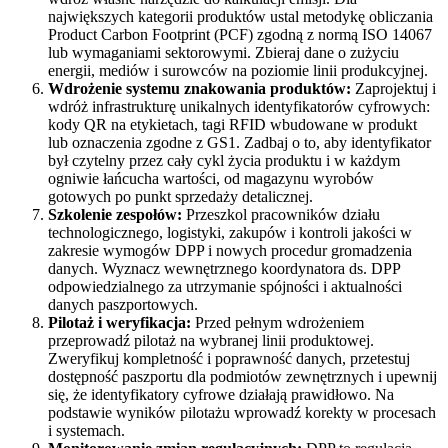
największych kategorii produktów ustal metodykę obliczania
Product Carbon Footprint (PCF) zgodną z normą ISO 14067
lub wymaganiami sektorowymi. Zbieraj dane o zużyciu
energii, mediów i surowców na poziomie linii produkcyjnej.
Wdrożenie systemu znakowania produktów:
Zaprojektuj i
wdróż infrastrukturę unikalnych identyfikatorów cyfrowych:
kody QR na etykietach, tagi RFID wbudowane w produkt
lub oznaczenia zgodne z GS1. Zadbaj o to, aby identyfikator
był czytelny przez cały cykl życia produktu i w każdym
ogniwie łańcucha wartości, od magazynu wyrobów
gotowych po punkt sprzedaży detalicznej.
Szkolenie zespołów:
Przeszkol pracowników działu
technologicznego, logistyki, zakupów i kontroli jakości w
zakresie wymogów DPP i nowych procedur gromadzenia
danych. Wyznacz wewnętrznego koordynatora ds. DPP
odpowiedzialnego za utrzymanie spójności i aktualności
danych paszportowych.
Pilotaż i weryfikacja:
Przed pełnym wdrożeniem
przeprowadź pilotaż na wybranej linii produktowej.
Zweryfikuj kompletność i poprawność danych, przetestuj
dostępność paszportu dla podmiotów zewnętrznych i upewnij
się, że identyfikatory cyfrowe działają prawidłowo. Na
podstawie wyników pilotażu wprowadź korekty w procesach
i systemach.