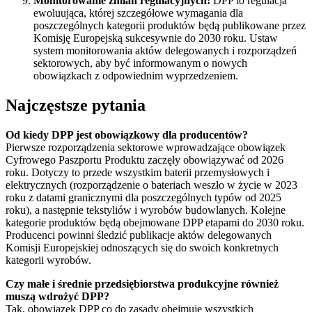
Monitorowanie zmian regulacyjnych:
DPP to regulacja
ewoluująca, której szczegółowe wymagania dla
poszczególnych kategorii produktów będą publikowane przez
Komisję Europejską sukcesywnie do 2030 roku. Ustaw
system monitorowania aktów delegowanych i rozporządzeń
sektorowych, aby być informowanym o nowych
obowiązkach z odpowiednim wyprzedzeniem.
Najczęstsze pytania
Od kiedy DPP jest obowiązkowy dla producentów?
Pierwsze rozporządzenia sektorowe wprowadzające obowiązek
Cyfrowego Paszportu Produktu zaczęły obowiązywać od 2026
roku. Dotyczy to przede wszystkim baterii przemysłowych i
elektrycznych (rozporządzenie o bateriach weszło w życie w 2023
roku z datami granicznymi dla poszczególnych typów od 2025
roku), a następnie tekstyliów i wyrobów budowlanych. Kolejne
kategorie produktów będą obejmowane DPP etapami do 2030 roku.
Producenci powinni śledzić publikacje aktów delegowanych
Komisji Europejskiej odnoszących się do swoich konkretnych
kategorii wyrobów.
Czy małe i średnie przedsiębiorstwa produkcyjne również
muszą wdrożyć DPP?
Tak, obowiązek DPP co do zasady obejmuje wszystkich