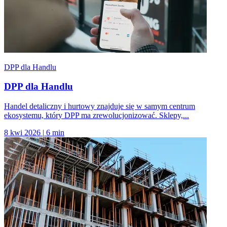
DPP dla Handlu
DPP dla Handlu
Handel detaliczny i hurtowy znajduje się w samym centrum
ekosystemu, który DPP ma zrewolucjonizować. Sklepy,...
8 kwi 2026
|
6 min