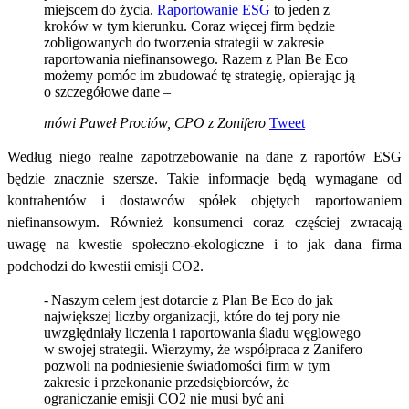
miejscem do życia.
Raportowanie ESG
to jeden z
kroków w tym kierunku. Coraz więcej firm będzie
zobligowanych do tworzenia strategii w zakresie
raportowania niefinansowego. Razem z Plan Be Eco
możemy pomóc im zbudować tę strategię, opierając ją
o szczegółowe dane –
mówi Paweł Prociów, CPO z Zonifero
Tweet
Według niego realne zapotrzebowanie na dane z raportów ESG
będzie znacznie szersze. Takie informacje będą wymagane od
kontrahentów i dostawców spółek objętych raportowaniem
niefinansowym. Również konsumenci coraz częściej zwracają
uwagę na kwestie społeczno-ekologiczne i to jak dana firma
podchodzi do kwestii emisji CO2.
- Naszym celem jest dotarcie z Plan Be Eco do jak
największej liczby organizacji, które do tej pory nie
uwzględniały liczenia i raportowania śladu węglowego
w swojej strategii. Wierzymy, że współpraca z Zanifero
pozwoli na podniesienie świadomości firm w tym
zakresie i przekonanie przedsiębiorców, że
ograniczanie emisji CO2 nie musi być ani