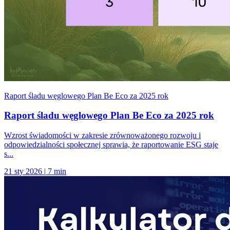
Raport śladu węglowego Plan Be Eco za 2025 rok
Raport śladu węglowego Plan Be Eco za 2025 rok
Wzrost świadomości w zakresie zrównoważonego rozwoju i
odpowiedzialności społecznej sprawia, że raportowanie ESG staje
s...
21 sty 2026
|
7 min