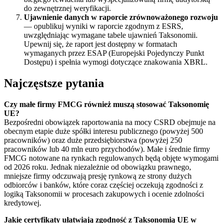
do zewnętrznej weryfikacji.
Ujawnienie danych w raporcie zrównoważonego rozwoju
— opublikuj wyniki w raporcie zgodnym z ESRS,
uwzględniając wymagane tabele ujawnień Taksonomii.
Upewnij się, że raport jest dostępny w formatach
wymaganych przez ESAP (Europejski Pojedynczy Punkt
Dostępu) i spełnia wymogi dotyczące znakowania XBRL.
Najczęstsze pytania
Czy małe firmy FMCG również muszą stosować Taksonomię
UE?
Bezpośredni obowiązek raportowania na mocy CSRD obejmuje na
obecnym etapie duże spółki interesu publicznego (powyżej 500
pracowników) oraz duże przedsiębiorstwa (powyżej 250
pracowników lub 40 mln euro przychodów). Małe i średnie firmy
FMCG notowane na rynkach regulowanych będą objęte wymogami
od 2026 roku. Jednak niezależnie od obowiązku prawnego,
mniejsze firmy odczuwają presję rynkową ze strony dużych
odbiorców i banków, które coraz częściej oczekują zgodności z
logiką Taksonomii w procesach zakupowych i ocenie zdolności
kredytowej.
Jakie certyfikaty ułatwiają zgodność z Taksonomią UE w