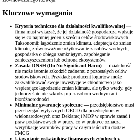
Kluczowe wymagania
Kryteria techniczne dla działalności kwalifikowalnej
—
firma musi wykazać, że jej działalność gospodarcza wpisuje
się w co najmniej jeden z sześciu celów środowiskowych
Taksonomii: łagodzenie zmian klimatu, adaptacja do zmian
klimatu, zrównoważone użytkowanie zasobów wodnych,
gospodarka o obiegu zamkniętym, zapobieganie
zanieczyszczeniom lub ochrona ekosystemów.
Zasada DNSH (Do No Significant Harm)
— działalność
nie może istotnie szkodzić żadnemu z pozostałych celów
środowiskowych. Przykład: producent jogurtów może
zakwalifikować swoje inwestycje w chłodnictwo jako
wspierające łagodzenie zmian klimatu, ale tylko wtedy, gdy
jednocześnie nie szkodzą np. zasobom wodnym ani
bioróżnorodności.
Minimalne gwarancje społeczne
— przedsiębiorstwo musi
przestrzegać wytycznych OECD dla przedsiębiorstw
wielonarodowych oraz Deklaracji MOP w sprawie zasad i
praw podstawowych w pracy, co w praktyce oznacza
weryfikację warunków pracy w całym łańcuchu dostaw
FMCG.
Ujawnianie wskaźników finansowych zgodnych z