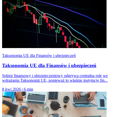
Taksonomia UE dla Finansów i ubezpieczeń
Taksonomia UE dla Finansów i ubezpieczeń
Sektor finansowy i ubezpieczeniowy odgrywa centralną rolę we
wdrażaniu Taksonomii UE, ponieważ to właśnie instytucje fin...
8 kwi 2026
|
6 min