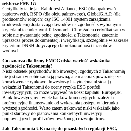
sektorze FMCG?
Certyfikaty takie jak Rainforest Alliance, FSC (dla opakowań
papierowych), RSPO (dla oleju palmowego), GlobalG.A.P. (dla
producentów rolnych) czy ISO 14001 (system zarządzania
środowiskiem) dostarczają dowodów na zgodność z wybranymi
kryteriami technicznymi Taksonomii. Choć żaden certyfikat sam w
sobie nie gwarantuje pełnej zgodności z Taksonomią, znacznie
upraszcza proces dokumentacji i weryfikacji, szczególnie w zakresie
kryterium DNSH dotyczącego bioróżnorodności i zasobów
wodnych.
Co oznacza dla firmy FMCG niska wartość wskaźnika
zgodności z Taksonomią?
Niski odsetek przychodów lub inwestycji zgodnych z Taksonomią
nie jest sam w sobie sankcją prawną, ale ma coraz poważniejsze
konsekwencje rynkowe. Inwestorzy instytucjonalni stosują
wskaźniki Taksonomii do oceny ryzyka ESG portfeli
inwestycyjnych, co może wpływać na koszt kapitału. Europejski
Bank Inwestycyjny i wiele banków komercyjnych uzależnia
preferencyjne finansowanie od wykazania postępu w kierunku
wyższej zgodności. Warto zatem traktować niski wskaźnik jako
punkt startowy do planowania konkretnych inwestycji
poprawiających profil zrównoważonego rozwoju firmy.
Jak Taksonomia UE ma się do pozostałych regulacji ESG,