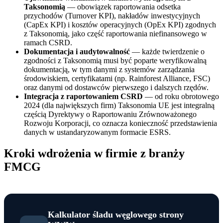
Taksonomią
— obowiązek raportowania odsetka
przychodów (Turnover KPI), nakładów inwestycyjnych
(CapEx KPI) i kosztów operacyjnych (OpEx KPI) zgodnych
z Taksonomią, jako część raportowania niefinansowego w
ramach CSRD.
Dokumentacja i audytowalność
— każde twierdzenie o
zgodności z Taksonomią musi być poparte weryfikowalną
dokumentacją, w tym danymi z systemów zarządzania
środowiskiem, certyfikatami (np. Rainforest Alliance, FSC)
oraz danymi od dostawców pierwszego i dalszych rzędów.
Integracja z raportowaniem CSRD
— od roku obrotowego
2024 (dla największych firm) Taksonomia UE jest integralną
częścią Dyrektywy o Raportowaniu Zrównoważonego
Rozwoju Korporacji, co oznacza konieczność przedstawienia
danych w ustandaryzowanym formacie ESRS.
Kroki wdrożenia w firmie z branży
FMCG
Kalkulator śladu węglowego strony