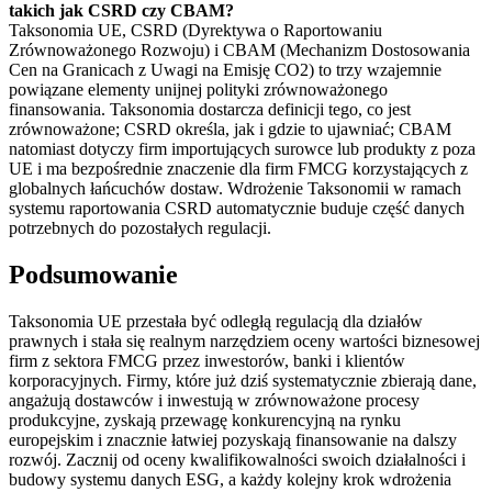
takich jak CSRD czy CBAM?
Taksonomia UE, CSRD (Dyrektywa o Raportowaniu
Zrównoważonego Rozwoju) i CBAM (Mechanizm Dostosowania
Cen na Granicach z Uwagi na Emisję CO2) to trzy wzajemnie
powiązane elementy unijnej polityki zrównoważonego
finansowania. Taksonomia dostarcza definicji tego, co jest
zrównoważone; CSRD określa, jak i gdzie to ujawniać; CBAM
natomiast dotyczy firm importujących surowce lub produkty z poza
UE i ma bezpośrednie znaczenie dla firm FMCG korzystających z
globalnych łańcuchów dostaw. Wdrożenie Taksonomii w ramach
systemu raportowania CSRD automatycznie buduje część danych
potrzebnych do pozostałych regulacji.
Podsumowanie
Taksonomia UE przestała być odległą regulacją dla działów
prawnych i stała się realnym narzędziem oceny wartości biznesowej
firm z sektora FMCG przez inwestorów, banki i klientów
korporacyjnych. Firmy, które już dziś systematycznie zbierają dane,
angażują dostawców i inwestują w zrównoważone procesy
produkcyjne, zyskają przewagę konkurencyjną na rynku
europejskim i znacznie łatwiej pozyskają finansowanie na dalszy
rozwój. Zacznij od oceny kwalifikowalności swoich działalności i
budowy systemu danych ESG, a każdy kolejny krok wdrożenia