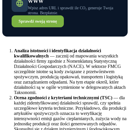
WWW
Wpisz adres URL i sprawdź ile CO₂ generuje Twoja
strona. Bezpłatnie.
Sprawdź swoją stronę
Analiza istotności i identyfikacja działalności
kwalifikowalnych
— zacznij od mapowania wszystkich
działalności firmy zgodnie z Nomenklaturą Statystyczną
Działalności Gospodarczych (NACE). W sektorze FMCG
szczególnie istotne są kody związane z przetwórstwem
spożywczym, produkcją opakowań, transportem i logistyką
oraz zarządzaniem odpadami. Na tym etapie określ, które
działalności są w ogóle wymienione w delegowanych aktach
Taksonomii.
Ocena zgodności z kryteriami technicznymi (TSC)
— dla
każdej zidentyfikowanej działalności sprawdź, czy spełnia
szczegółowe kryteria techniczne. Przykładowo, dla produkcji
artykułów spożywczych oznacza to weryfikację
intensywności emisji gazów cieplarnianych, zużycia wody na
jednostkę produkcji oraz ilości generowanych odpadów.
Skonsultuj się z działem inżynieryjnym i środowiskowym.