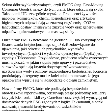
Sektor dóbr szybkozbywalnych, czyli FMCG (ang. Fast-Moving
Consumer Goods), należy do tych branż, które odczuwają skutki
Taksonomii UE szczególnie wyraźnie. Producenci żywności,
napojów, kosmetyków, chemii gospodarczej oraz artykułów
higienicznych odpowiadają za znaczną część emisji CO2 w
łańcuchach dostaw, intensywne zużycie wody oraz generowanie
odpadów opakowaniowych na masową skalę.
Duże firmy FMCG notowane na giełdach UE lub korzystające z
finansowania instytucjonalnego są już dziś zobowiązane do
ujawniania, jaki odsetek ich przychodów, wydatków
inwestycyjnych (CapEx) i wydatków operacyjnych (OpEx) jest
zgodny z Taksonomią. Przykładowo, producent soków owocowych
musi wykazać, w jakim stopniu jego uprawy i przetwórstwo
surowców spełniają kryteria dotyczące zrównoważonego
użytkowania wody i ochrony różnorodności biologicznej. Koncern
produkujący detergenty musi z kolei udokumentować, że jego
opakowania wpisują się w gospodarkę o obiegu zamkniętym.
Nawet firmy FMCG, które nie podlegają bezpośrednio
obowiązkowi raportowania, odczuwają presję pośrednią: retailerzy
tacy jak Biedronka, Lidl czy Carrefour coraz częściej wymagają od
dostawców danych ESG zgodnych z logiką Taksonomii, a banki
uzależniają warunki kredytowania od wskaźników
zrównoważonego rozwoju.