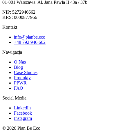
01-001 Warszawa, Al. Jana Pawła II 43a / 37b
NIP: 5272946662
KRS: 0000877966
Kontakt
info@planbe.eco
+48 792 946 662
Nawigacja
O Nas
Blog
Case Studies
Produkty
PPWR
FAQ
Social Media
LinkedIn
Facebook
Instagram
© 2026 Plan Be Eco