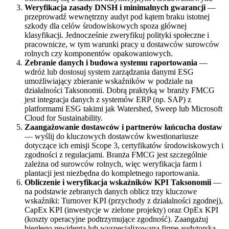
Weryfikacja zasady DNSH i minimalnych gwarancji
—
przeprowadź wewnętrzny audyt pod kątem braku istotnej
szkody dla celów środowiskowych spoza głównej
klasyfikacji. Jednocześnie zweryfikuj polityki społeczne i
pracownicze, w tym warunki pracy u dostawców surowców
rolnych czy komponentów opakowaniowych.
Zebranie danych i budowa systemu raportowania
—
wdróż lub dostosuj system zarządzania danymi ESG
umożliwiający zbieranie wskaźników w podziale na
działalności Taksonomii. Dobrą praktyką w branży FMCG
jest integracja danych z systemów ERP (np. SAP) z
platformami ESG takimi jak Watershed, Sweep lub Microsoft
Cloud for Sustainability.
Zaangażowanie dostawców i partnerów łańcucha dostaw
— wyślij do kluczowych dostawców kwestionariusze
dotyczące ich emisji Scope 3, certyfikatów środowiskowych i
zgodności z regulacjami. Branża FMCG jest szczególnie
zależna od surowców rolnych, więc weryfikacja farm i
plantacji jest niezbędna do kompletnego raportowania.
Obliczenie i weryfikacja wskaźników KPI Taksonomii
—
na podstawie zebranych danych oblicz trzy kluczowe
wskaźniki: Turnover KPI (przychody z działalności zgodnej),
CapEx KPI (inwestycje w zielone projekty) oraz OpEx KPI
(koszty operacyjne podtrzymujące zgodność). Zaangażuj
biegłego rewidenta lub wyspecjalizowaną firmę audytorską