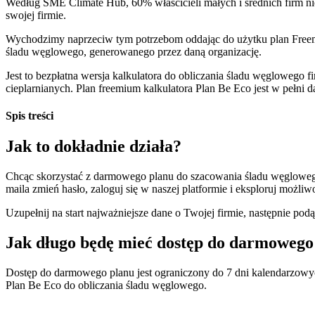
Według SME Climate Hub, 60% właścicieli małych i średnich firm nie
swojej firmie.
Wychodzimy naprzeciw tym potrzebom oddając do użytku plan Free
śladu węglowego, generowanego przez daną organizację.
Jest to bezpłatna wersja kalkulatora do obliczania śladu węglowego f
cieplarnianych. Plan freemium kalkulatora Plan Be Eco jest w pełni 
Spis treści
Jak to dokładnie działa?
Chcąc skorzystać z darmowego planu do szacowania śladu węglow
maila zmień hasło, zaloguj się w naszej platformie i eksploruj możli
Uzupełnij na start najważniejsze dane o Twojej firmie, następnie p
Jak długo będę mieć dostęp do darmowego
Dostęp do darmowego planu jest ograniczony do 7 dni kalendarzowych
Plan Be Eco do obliczania śladu węglowego.