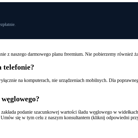
zpłatnie.
anie z naszego darmowego planu freemium. Nie pobierzemy również ża
 telefonie?
wyłącznie na komputerach, nie urządzeniach mobilnych. Dla poprawneg
u węglowego?
o zakłada podanie szacunkowej wartości śladu węglowego w widełkac
ji. Umów się w tym celu z naszym konsultantem (kliknij odpowiedni p