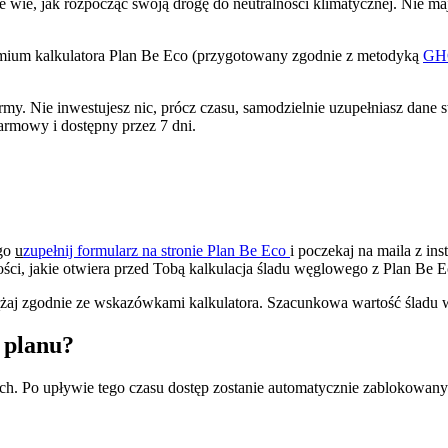
 wie, jak rozpocząć swoją drogę do neutralności klimatycznej. Nie ma
mium kalkulatora Plan Be Eco (przygotowany zgodnie z metodyką
GHG
irmy. Nie inwestujesz nic, prócz czasu, samodzielnie uzupełniasz dane 
darmowy i dostępny przez 7 dni.
ego
u
zupełnij formularz na stronie Plan Be Eco
i poczekaj na maila z in
wości, jakie otwiera przed Tobą kalkulacja śladu węglowego z Plan Be E
odążaj zgodnie ze wskazówkami kalkulatora. Szacunkowa wartość śladu 
 planu?
. Po upływie tego czasu dostęp zostanie automatycznie zablokowany i