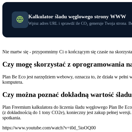
Kalkulator śladu węglowego strony WWW
Wpisz adres URL i sprawdź ile CO₂ generuje Twoja strona. Be
Nie martw się - przypomnimy Ci o kończącym się czasie na skorzyst
Czy mogę skorzystać z oprogramowania na
Plan Be Eco jest narzędziem webowy, oznacza to, że działa w pełni 
komputera.
Czy można poznać dokładną wartość ślad
Plan Freemium kalkulatora do liczenia śladu węglowego Plan Be Ec
(z dokładnością do 1 tony CO2e), konieczny jest zakup pełnej wers
spotkania.
https://www.youtube.com/watch?v=i0d_5ioOQ00