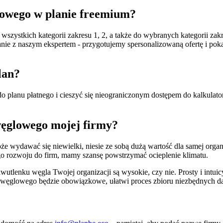
glowego w planie freemium?
wszystkich kategorii zakresu 1, 2, a także do wybranych kategorii za
e z naszym ekspertem - przygotujemy spersonalizowaną ofertę i pokaże
lan?
 planu płatnego i cieszyć się nieograniczonym dostępem do kalkulator
węglowego mojej firmy?
że wydawać się niewielki, niesie ze sobą dużą wartość dla samej orga
o rozwoju do firm, mamy szansę powstrzymać ocieplenie klimatu.
wutlenku węgla Twojej organizacji są wysokie, czy nie. Prosty i intui
du węglowego będzie obowiązkowe, ułatwi proces zbioru niezbędnych 