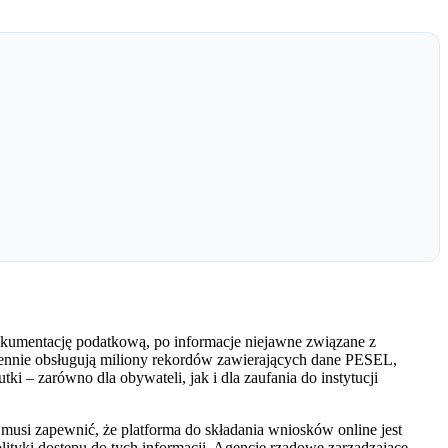
okumentację podatkową, po informacje niejawne związane z
ennie obsługują miliony rekordów zawierających dane PESEL,
i – zarówno dla obywateli, jak i dla zaufania do instytucji
y musi zapewnić, że platforma do składania wniosków online jest
ityki dostępu do tych informacji. Agencje rządowe zarządzające