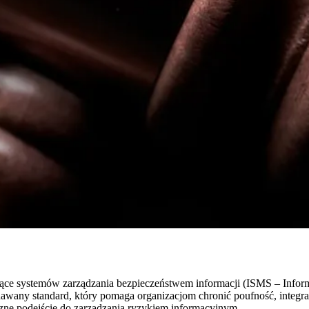
ce systemów zarządzania bezpieczeństwem informacji (ISMS – Infor
wany standard, który pomaga organizacjom chronić poufność, integral
zne podejście do zarządzania ryzykiem informacyjnym.