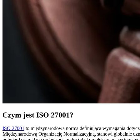
Czym jest ISO 27001?
ISO 27001
to międzynarodowa norma definiująca wymagania dotyczą
Międzynarodową Organizację Normalizacyjną, stanowi globalnie uzna
potwierdza, że dana organizacja wdrożyła kompleksowe i systematyc