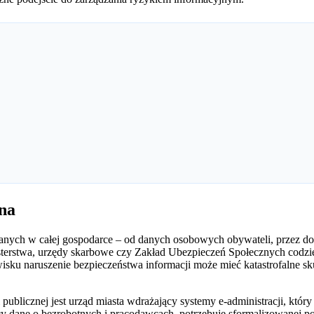
na
 danych w całej gospodarce – od danych osobowych obywateli, przez d
terstwa, urzędy skarbowe czy Zakład Ubezpieczeń Społecznych codzi
ku naruszenie bezpieczeństwa informacji może mieć katastrofalne skutk
 publicznej jest urząd miasta wdrażający systemy e-administracji, któr
y dane o bezrobotnych i pracodawcach, potrzebuje sformalizowanej pol